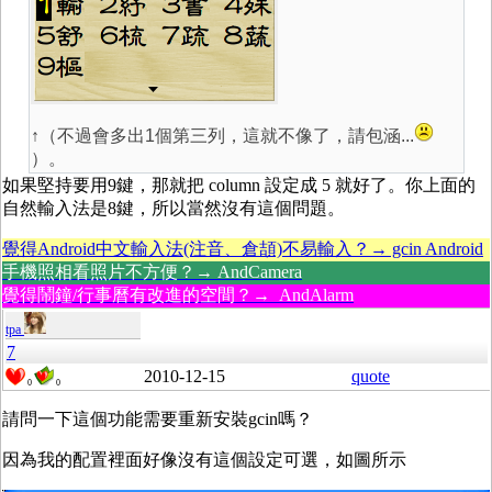
↑（不過會多出1個第三列，這就不像了，請包涵...
）。
如果堅持要用9鍵，那就把 column 設定成 5 就好了。你上面的
自然輸入法是8鍵，所以當然沒有這個問題。
覺得Android中文輸入法(注音、倉頡)不易輸入？→ gcin Android
手機照相看照片不方便？→ AndCamera
覺得鬧鐘/行事曆有改進的空間？→ AndAlarm
tpa
7
2010-12-15
quote
0
0
請問一下這個功能需要重新安裝gcin嗎？
因為我的配置裡面好像沒有這個設定可選，如圖所示