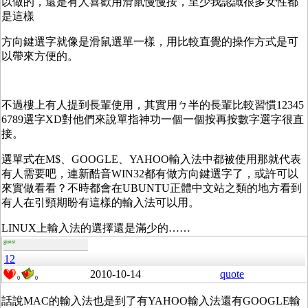
以做的，還是有人喜歡用滑鼠慢慢按，至少我認識很多女性都
是這樣
方向鍵選字就像是滑鼠選單一樣，用比較直覺的操作方式是可
以帶來方便的。
不過樓上有人提到長輩使用，其實用ㄅ半的長輩比較習慣12345
6789選字XD對他們來說單指神功一個一個按再按數字選字很直
接。
選單式在M$、GOOGLE、YAHOO輸入法中都被使用那就代表
有人需要吧，連新酷音WIN32都有做方向鍵選字了，或許可以
來實做看看？不時都會在UBUNTU正體中文站之類的地方看到
有人在引頸期盼有這樣的輸入法可以用。
LINUX上輸入法的選擇還是滿少的……
guest
12
2010-10-14
quote
0
0
話說MAC的輸入法也是到了有YAHOO輸入法還有GOOGLE輸