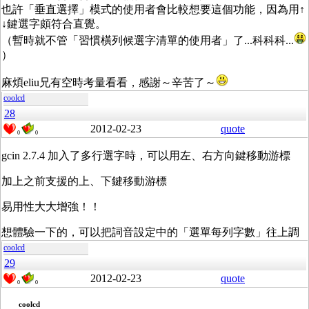
也許「垂直選擇」模式的使用者會比較想要這個功能，因為用↑
↓鍵選字頗符合直覺。
（暫時就不管「習慣橫列候選字清單的使用者」了...科科科...
）
麻煩eliu兄有空時考量看看，感謝～辛苦了～
coolcd
28
2012-02-23
quote
0
0
gcin 2.7.4 加入了多行選字時，可以用左、右方向鍵移動游標
加上之前支援的上、下鍵移動游標
易用性大大增強！！
想體驗一下的，可以把詞音設定中的「選單每列字數」往上調
coolcd
29
2012-02-23
quote
0
0
coolcd