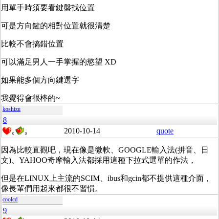
用單手時須要看鍵盤找位置
可是方向鍵的相對位置就很清楚
比較不會搞錯位置
可以滿足男人一手掌握的慾望 XD
如果能多個方向鍵選字
我覺得會很棒的~
koshizu
8
2010-10-14
quote
0
0
因為比較直觀吧，現在像是微軟、GOOGLE輸入法(拼音、日
文)、YAHOO奇摩輸入法都採用這種下拉式選單的作法，
但是在LINUX上主流的SCIM、ibus和gcin都不提供這種介面，
像長輩們用起來都很不習慣。
coolcd
9