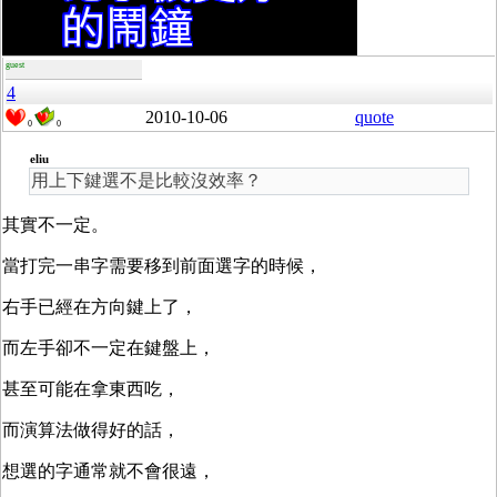
guest
4
2010-10-06
quote
0
0
eliu
用上下鍵選不是比較沒效率？
其實不一定。
當打完一串字需要移到前面選字的時候，
右手已經在方向鍵上了，
而左手卻不一定在鍵盤上，
甚至可能在拿東西吃，
而演算法做得好的話，
想選的字通常就不會很遠，