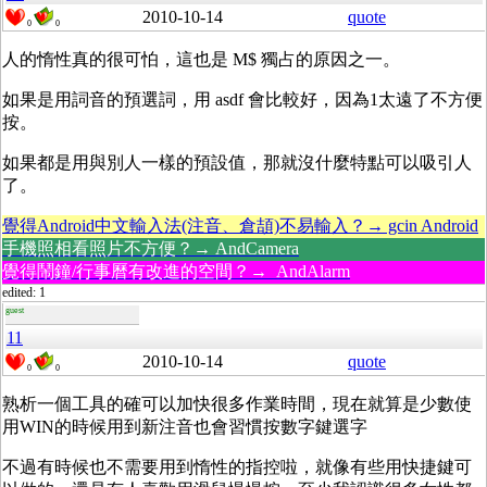
2010-10-14
quote
0
0
人的惰性真的很可怕，這也是 M$ 獨占的原因之一。
如果是用詞音的預選詞，用 asdf 會比較好，因為1太遠了不方便
按。
如果都是用與別人一樣的預設值，那就沒什麼特點可以吸引人
了。
覺得Android中文輸入法(注音、倉頡)不易輸入？→ gcin Android
手機照相看照片不方便？→ AndCamera
覺得鬧鐘/行事曆有改進的空間？→ AndAlarm
edited: 1
guest
11
2010-10-14
quote
0
0
熟析一個工具的確可以加快很多作業時間，現在就算是少數使
用WIN的時候用到新注音也會習慣按數字鍵選字
不過有時候也不需要用到惰性的指控啦，就像有些用快捷鍵可