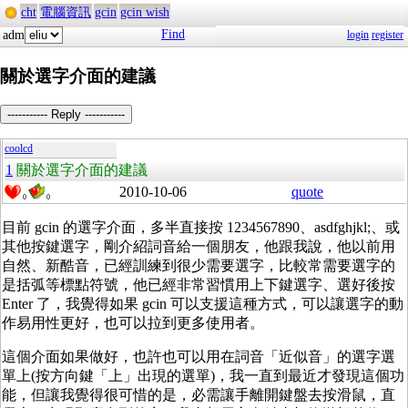
cht
電腦資訊
gcin
gcin wish
Find
adm
login
register
關於選字介面的建議
----------- Reply -----------
coolcd
1
關於選字介面的建議
2010-10-06
quote
0
0
目前 gcin 的選字介面，多半直接按 1234567890、asdfghjkl;、或
其他按鍵選字，剛介紹詞音給一個朋友，他跟我說，他以前用
自然、新酷音，已經訓練到很少需要選字，比較常需要選字的
是括弧等標點符號，他已經非常習慣用上下鍵選字、選好後按
Enter 了，我覺得如果 gcin 可以支援這種方式，可以讓選字的動
作易用性更好，也可以拉到更多使用者。
這個介面如果做好，也許也可以用在詞音「近似音」的選字選
單上(按方向鍵「上」出現的選單)，我一直到最近才發現這個功
能，但讓我覺得很可惜的是，必需讓手離開鍵盤去按滑鼠，直