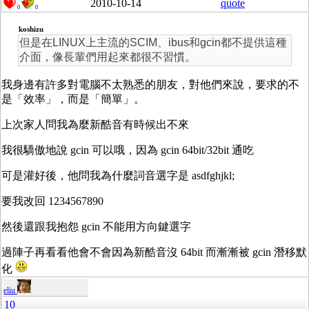
2010-10-14
quote
0
0
koshizu
但是在LINUX上主流的SCIM、ibus和gcin都不提供這種
介面，像長輩們用起來都很不習慣。
我身邊有許多對電腦不太熟悉的朋友，對他們來說，要求的不
是「效率」，而是「簡單」。
上次家人問我為麼新酷音有時候出不來
我很驕傲地說 gcin 可以哦，因為 gcin 64bit/32bit 通吃
可是灌好後，他問我為什麼詞音選字是 asdfghjkl;
要我改回 1234567890
然後還跟我抱怨 gcin 不能用方向鍵選字
過陣子再看看他會不會因為新酷音沒 64bit 而漸漸被 gcin 潛移默
化
eliu
10