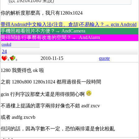
(以 1920x1080 來說)
你的解析度那麼高，我只有1280x1024
覺得Android中文輸入法(注音、倉頡)不易輸入？→ gcin Android
手機照相看照片不方便？→ AndCamera
覺得鬧鐘/行事曆有改進的空間？→ AndAlarm
coolcd
24
2010-11-15
quote
0
0
1280 我覺得也 ok 啦
之前 1280x800 1280x1024 都用過很長一段時間
gcin 行列字設那麼大還是用得很開心啊
不過樓上提議的選字兩排好像也不錯 asdf zxcv
或者 asdfg zxcvb
但詞的話，因為字數不一定，恐怕兩排還是會比較亂