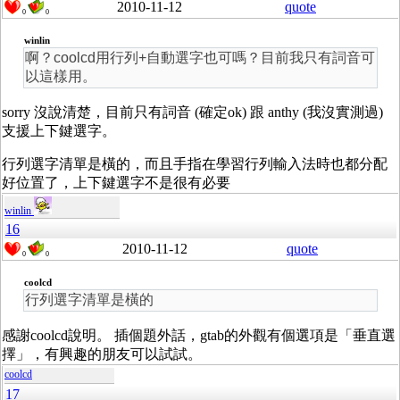
2010-11-12
quote
0
0
winlin
啊？coolcd用行列+自動選字也可嗎？目前我只有詞音可
以這樣用。
sorry 沒說清楚，目前只有詞音 (確定ok) 跟 anthy (我沒實測過)
支援上下鍵選字。
行列選字清單是橫的，而且手指在學習行列輸入法時也都分配
好位置了，上下鍵選字不是很有必要
winlin
16
2010-11-12
quote
0
0
coolcd
行列選字清單是橫的
感謝coolcd說明。 插個題外話，gtab的外觀有個選項是「垂直選
擇」，有興趣的朋友可以試試。
coolcd
17