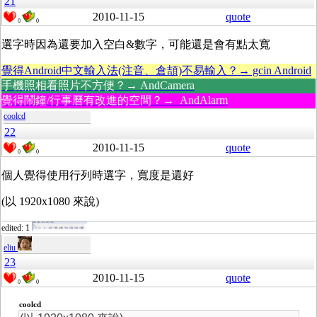
21
2010-11-15
quote
0
0
選字時因為還要加入空白&數字，可能還是會有點太寬
覺得Android中文輸入法(注音、倉頡)不易輸入？→ gcin Android
手機照相看照片不方便？→ AndCamera
覺得鬧鐘/行事曆有改進的空間？→ AndAlarm
coolcd
22
2010-11-15
quote
0
0
個人覺得使用行列時選字，寬度是還好
(以 1920x1080 來說)
edited: 1
eliu
23
2010-11-15
quote
0
0
coolcd