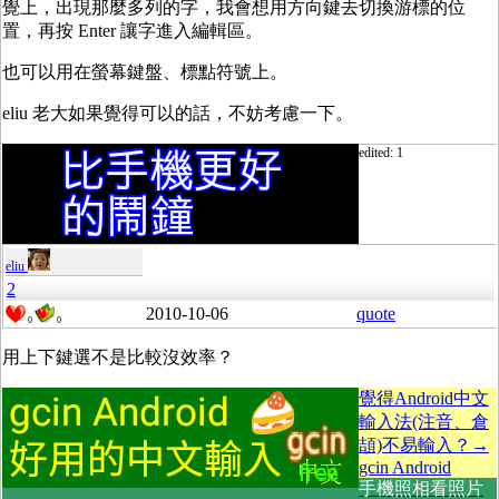
覺上，出現那麼多列的字，我會想用方向鍵去切換游標的位
置，再按 Enter 讓字進入編輯區。
也可以用在螢幕鍵盤、標點符號上。
eliu 老大如果覺得可以的話，不妨考慮一下。
edited: 1
eliu
2
2010-10-06
quote
0
0
用上下鍵選不是比較沒效率？
覺得Android中文
輸入法(注音、倉
頡)不易輸入？→
gcin Android
手機照相看照片