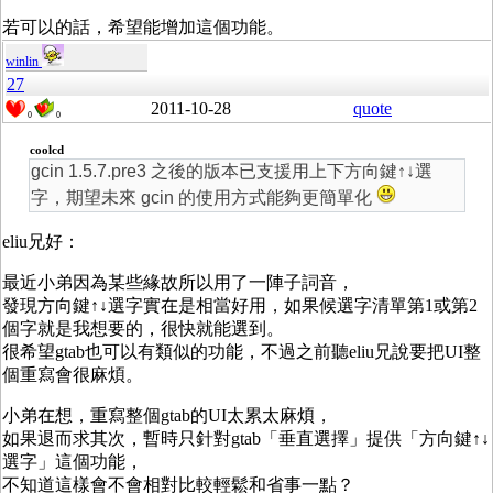
若可以的話，希望能增加這個功能。
winlin
27
2011-10-28
quote
0
0
coolcd
gcin 1.5.7.pre3 之後的版本已支援用上下方向鍵↑↓選
字，期望未來 gcin 的使用方式能夠更簡單化
eliu兄好：
最近小弟因為某些緣故所以用了一陣子詞音，
發現方向鍵↑↓選字實在是相當好用，如果候選字清單第1或第2
個字就是我想要的，很快就能選到。
很希望gtab也可以有類似的功能，不過之前聽eliu兄說要把UI整
個重寫會很麻煩。
小弟在想，重寫整個gtab的UI太累太麻煩，
如果退而求其次，暫時只針對gtab「垂直選擇」提供「方向鍵↑↓
選字」這個功能，
不知道這樣會不會相對比較輕鬆和省事一點？