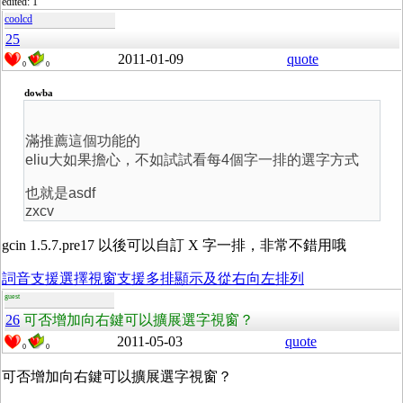
edited: 1
coolcd
25
2011-01-09
quote
0
0
dowba
滿推薦這個功能的
eliu大如果擔心，不如試試看每4個字一排的選字方式
也就是asdf
zxcv
gcin 1.5.7.pre17 以後可以自訂 X 字一排，非常不錯用哦
詞音支援選擇視窗支援多排顯示及從右向左排列
guest
26
可否增加向右鍵可以擴展選字視窗？
2011-05-03
quote
0
0
可否增加向右鍵可以擴展選字視窗？