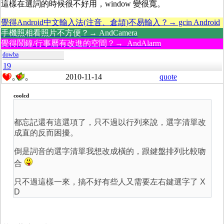
這樣在選詞的時候很不好用，window 變很寬。
覺得Android中文輸入法(注音、倉頡)不易輸入？→ gcin Android
手機照相看照片不方便？→ AndCamera
覺得鬧鐘/行事曆有改進的空間？→ AndAlarm
dowba
19
2010-11-14
quote
0
0
coolcd
都忘記還有這選項了，只不過以行列來說，選字清單改
成直的反而困擾。
倒是詞音的選字清單我想改成橫的，跟鍵盤排列比較吻
合
只不過這樣一來，搞不好有些人又需要左右鍵選字了 X
D