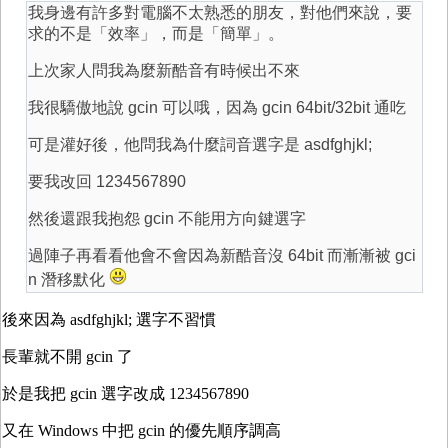
我身邊有許多對電腦不太熟悉的朋友，對他們來說，要
求的不是「效率」，而是「簡單」。
上次家人問我為麼新酷音有時候出不來
我很驕傲地說 gcin 可以哦，因為 gcin 64bit/32bit 通吃
可是灌好後，他問我為什麼詞音選字是 asdfghjkl;
要我改回 1234567890
然後還跟我抱怨 gcin 不能用方向鍵選字
過陣子再看看他會不會因為新酷音沒 64bit 而漸漸被 gci
n 潛移默化
後來因為 asdfghjkl; 選字不習慣
長輩就不開 gcin 了
於是我把 gcin 選字改成 1234567890
又在 Windows 中把 gcin 的優先順序調高