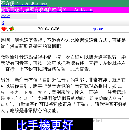
不方便？→ AndCamera
覺得鬧鐘/行事曆有改進的空間？→ AndAlarm
coolcd
3
2010-10-06
quote
0
0
是啊，我也這麼覺得，不過有些人比較習慣這種方式，可能是
從自然或新酷音帶來的習慣吧。
微軟新注音這點做得不錯，按一次右鍵可以擴大選字視窗，顯
示所有同音字，再按一次可以把游標右移一直行，左鍵就往左
一直行，上下鍵可以調游標位置，非常直覺。
另外，新注音有個「自訂近似音」的功能，非常有趣，就是它
可以讓你自訂，將某些發音近似的注音符號視為相同，如 ㄥ
ㄣ、ㄢㄤ、ㄗㄓ、ㄘㄔ，舉例來說，輸入「正確」，注音應該
是 ㄓㄥˋ ㄑㄩㄝˋ，如果開啟近似音的功能，即使你輸入ㄓㄣˋ ㄑ
ㄩㄝˋ，自動選字也可以將它修正為「正確」。這對注音不好的
人，應該是非常貼心的功能。
edited: 1