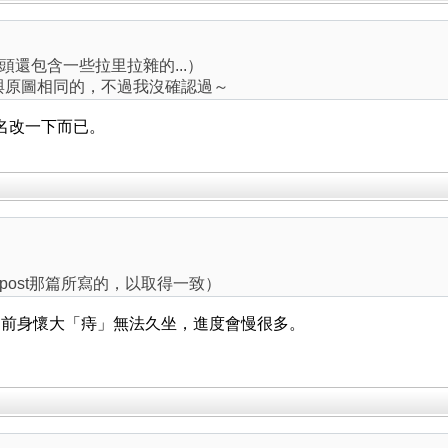
還包含一些拉里拉雜的...）
是與原圖相同的，不過我沒確認過～
檔名改一下而已。
post那篇所寫的，以取得一致）
目前身懷大「痔」無法久坐，進度會慢很多。