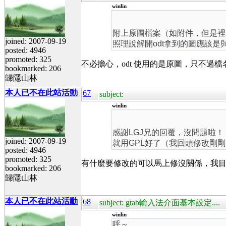
winlin
附上原圖檔案（如附件，但是裡頭
joined: 2007-09-19
照理說解開odt拿到的圖應該
posted: 4946
promoted: 325
不必擔心，odt 使用的是原圖，只不過
bookmarked: 206
歸隱山林
本人已不在此站活動
67
subject:
winlin
感謝LGJ兄的回覆，沒問題啦！
joined: 2007-09-19
就用GPL好了（我回頭修改剛剛
posted: 4946
promoted: 325
有什麼要修改的可以馬上修沒關係，我
bookmarked: 206
歸隱山林
本人已不在此站活動
68
subject: gtab輸入法介面基本設定....
winlin
呼～