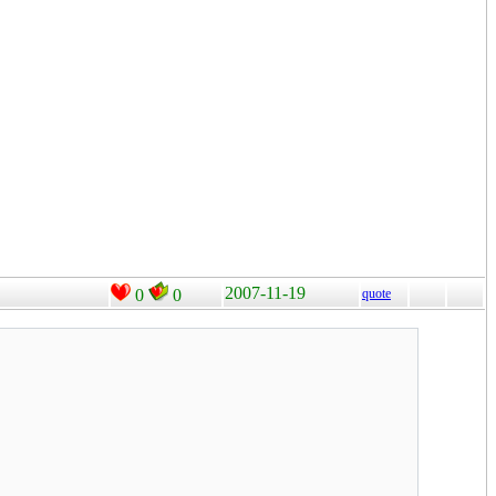
2007-11-19
0
0
quote