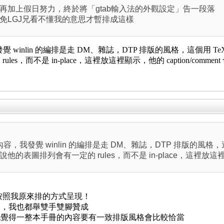
再加上假日努力，終於將「gtab輸入法的外觀設定」告一段落
免LGJ兄看不懂我的意思才暫排成這樣
我發覺 winlin 的編排是走 DM、雜誌，DTP 排版的風格，這個用
s，而不是 in-place，這裡放這裡顯示，他的 caption/com
排內容，我發覺 winlin 的編排是走 DM、雜誌，DTP 排版的風格
表圖排列會有一定的 rules，而不是 in-place，這裡放這裡顯示
按照我原來排的方式呈現！
容，我也都舉雙手雙腳贊成
也覺得一整本手冊的內容要有一致排版風格會比較恰當