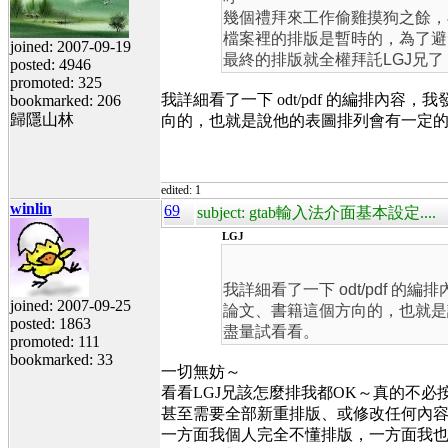
幾個禮拜來工作偷雞摸狗之餘，
檔案裡的排版是暫時的，為了避
joined: 2007-09-19
最終的排版就全權拜託LGJ兄了
posted: 4946
promoted: 325
我詳細看了一下 odt/pdf 的編排內容，
bookmarked: 206
歸隱山林
向的，也就是說他的表圖排列會有一定的 rule
edited: 1
winlin
69
subject: gtab輸入法介面基本設定....
LGJ
我詳細看了一下 odt/pdf 的編
joined: 2007-09-25
論文、書籍這個方向的，也就是說他的
posted: 1863
盡量試看看。
promoted: 111
bookmarked: 33
一切無妨～
看看LGJ兄該怎麼排我都OK～真的不必
甚至需要全部新重排版、或修改任何內
一方面我個人完全不懂排版，一方面我