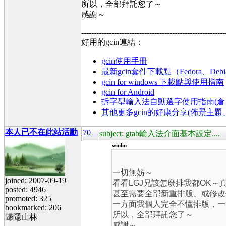
所以，全部拜託您了～
感謝～
---------------------------------------------------------
好用的gcin連結：
gcin使用手冊
最新gcin套件下載點（Fedora、Debi
gcin for windows 下載點與使用指南
gcin for Android
拆字型輸入法自動選字使用指南(倉、
其他更多gcin的好康分享(佈景主
本人已不在此站活動
70
subject: gtab輸入法介面基本設定....
winlin
一切無妨～
joined: 2007-09-19
看看LGJ兄該怎麼排我都OK
posted: 4946
甚至需要全部新重排版、或修改
promoted: 325
一方面我個人完全不懂排版，一
bookmarked: 206
所以，全部拜託您了～
歸隱山林
感謝～