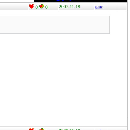
2007-11-18
0
0
quote