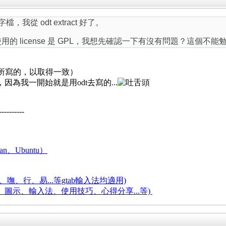
，我從 odt extract 好了。
用的 license 是 GPL，我想先確認一下有沒有問題？這個
那篇所寫的，以取得一致）
，因為我一開始就是用odt去寫的...
----------
an、Ubuntu）
嘸、行、易...等
gtab輸入法均適用)
題、圖示、輸入法、使用技巧、心得分享...等)