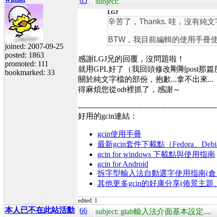
65
subject:
LGJ
辛苦了，Thanks. 哇，沒有純文字檔
BTW，我目前編輯的使用手冊使
joined: 2007-09-25
posted: 1863
感謝LGJ兄的回覆，沒問題啦！
promoted: 111
就用GPL好了（我回頭修改剛剛post
bookmarked: 33
關於純文字檔的部份，抱歉...拿不出來...
得麻煩您從odt裡抓了，感謝～
---------------------------------------------------------
好用的gcin連結：
gcin使用手冊
最新gcin套件下載點（Fedora、Debi
gcin for windows 下載點與使用指南
gcin for Android
拆字型輸入法自動選字使用指南(倉、
其他更多gcin的好康分享(佈景主
edited: 1
本人已不在此站活動
66
subject: gtab輸入法介面基本設定....