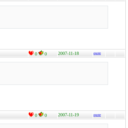
2007-11-18
quote
0
0
2007-11-19
0
0
quote