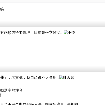
還有兩顆內痔要處理，目前是坐立難安。
手冊
」，老實講，我自己都不太會用...
自動選字的注音
擇
且也不完全與自然輸入法、微軟新注音...等相同