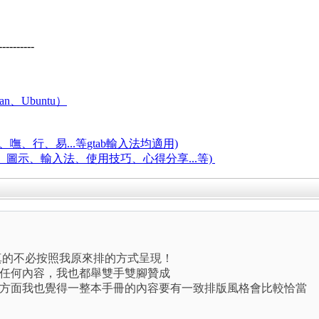
----------
an、Ubuntu）
嘸、行、易...等
gtab輸入法均適用)
題、圖示、輸入法、使用技巧、心得分享...等)
～真的不必按照我原來排的方式呈現！
任何內容，我也都舉雙手雙腳贊成
方面我也覺得一整本手冊的內容要有一致排版風格會比較恰當