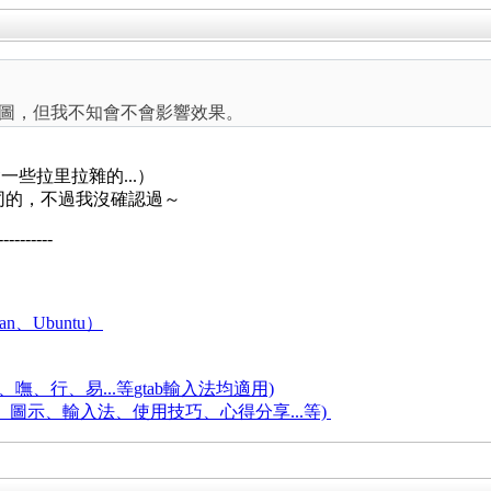
ract 原圖，但我不知會不會影響效果。
些拉里拉雜的...）
同的，不過我沒確認過～
----------
an、Ubuntu）
嘸、行、易...等
gtab輸入法均適用)
題、圖示、輸入法、使用技巧、心得分享...等)