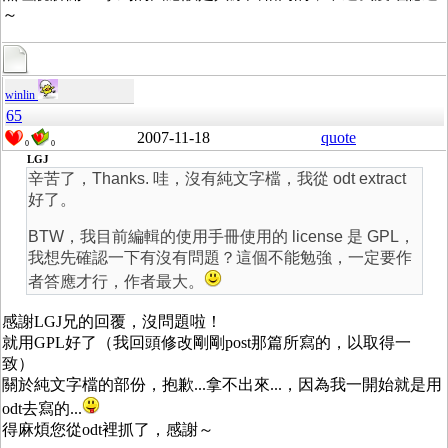
～
winlin
65
2007-11-18
quote
0
0
LGJ
辛苦了，Thanks. 哇，沒有純文字檔，我從 odt extract
好了。
BTW，我目前編輯的使用手冊使用的 license 是 GPL，
我想先確認一下有沒有問題？這個不能勉強，一定要作
者答應才行，作者最大。
感謝LGJ兄的回覆，沒問題啦！
就用GPL好了（我回頭修改剛剛post那篇所寫的，以取得一
致）
關於純文字檔的部份，抱歉...拿不出來...，因為我一開始就是用
odt去寫的...
得麻煩您從odt裡抓了，感謝～