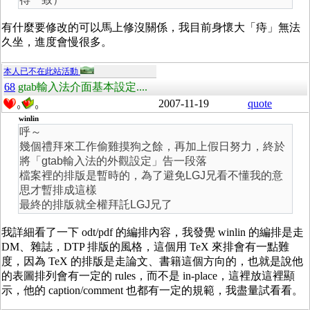
有什麼要修改的可以馬上修沒關係，我目前身懷大「痔」無法
久坐，進度會慢很多。
本人已不在此站活動
68
gtab輸入法介面基本設定....
2007-11-19
quote
0
0
winlin
呼～
幾個禮拜來工作偷雞摸狗之餘，再加上假日努力，終於
將「gtab輸入法的外觀設定」告一段落
檔案裡的排版是暫時的，為了避免LGJ兄看不懂我的意
思才暫排成這樣
最終的排版就全權拜託LGJ兄了
我詳細看了一下 odt/pdf 的編排內容，我發覺 winlin 的編排是走
DM、雜誌，DTP 排版的風格，這個用 TeX 來排會有一點難
度，因為 TeX 的排版是走論文、書籍這個方向的，也就是說他
的表圖排列會有一定的 rules，而不是 in-place，這裡放這裡顯
示，他的 caption/comment 也都有一定的規範，我盡量試看看。