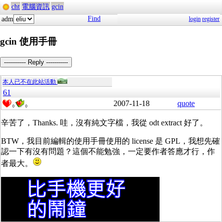
cht
電腦資訊
gcin
Find
adm
login
register
gcin 使用手冊
----------- Reply -----------
本人已不在此站活動
61
2007-11-18
quote
0
0
辛苦了，Thanks. 哇，沒有純文字檔，我從 odt extract 好了。
BTW，我目前編輯的使用手冊使用的 license 是 GPL，我想先確
認一下有沒有問題？這個不能勉強，一定要作者答應才行，作
者最大。