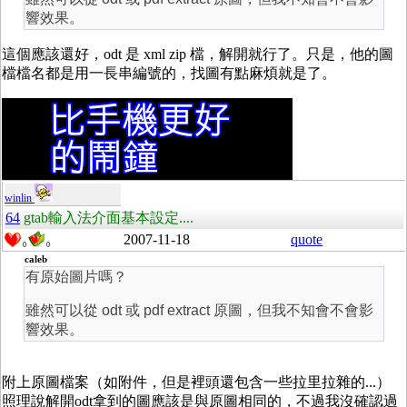
響效果。
這個應該還好，odt 是 xml zip 檔，解開就行了。只是，他的圖
檔檔名都是用一長串編號的，找圖有點麻煩就是了。
winlin
64
gtab輸入法介面基本設定....
2007-11-18
quote
0
0
caleb
有原始圖片嗎？
雖然可以從 odt 或 pdf extract 原圖，但我不知會不會影
響效果。
附上原圖檔案（如附件，但是裡頭還包含一些拉里拉雜的...）
照理說解開odt拿到的圖應該是與原圖相同的，不過我沒確認過