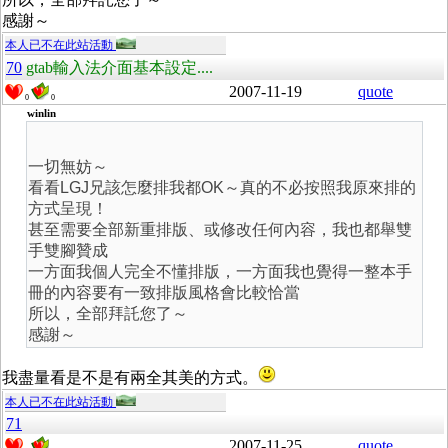
感謝～
本人已不在此站活動
70
gtab輸入法介面基本設定....
2007-11-19
quote
0
0
winlin
一切無妨～
看看LGJ兄該怎麼排我都OK～真的不必按照我原來排的
方式呈現！
甚至需要全部新重排版、或修改任何內容，我也都舉雙
手雙腳贊成
一方面我個人完全不懂排版，一方面我也覺得一整本手
冊的內容要有一致排版風格會比較恰當
所以，全部拜託您了～
感謝～
我盡量看是不是有兩全其美的方式。
本人已不在此站活動
71
2007-11-25
quote