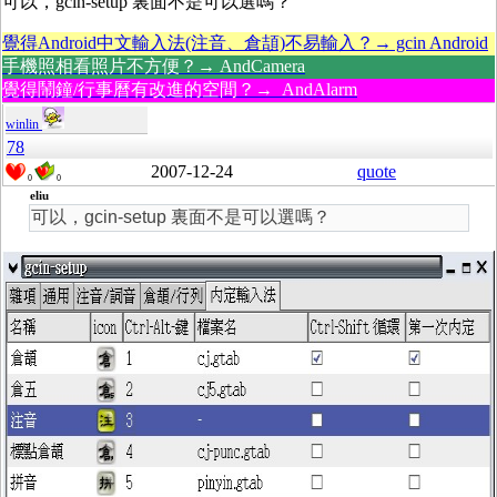
可以，gcin-setup 裏面不是可以選嗎？
覺得Android中文輸入法(注音、倉頡)不易輸入？→ gcin Android
手機照相看照片不方便？→ AndCamera
覺得鬧鐘/行事曆有改進的空間？→ AndAlarm
winlin
78
2007-12-24
quote
0
0
eliu
可以，gcin-setup 裏面不是可以選嗎？