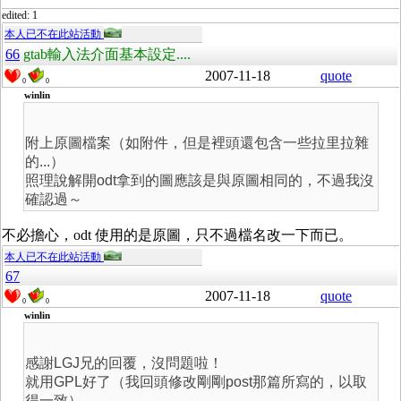
edited: 1
本人已不在此站活動
66
gtab輸入法介面基本設定....
2007-11-18
quote
0
0
winlin
附上原圖檔案（如附件，但是裡頭還包含一些拉里拉雜
的...）
照理說解開odt拿到的圖應該是與原圖相同的，不過我沒
確認過～
不必擔心，odt 使用的是原圖，只不過檔名改一下而已。
本人已不在此站活動
67
2007-11-18
quote
0
0
winlin
感謝LGJ兄的回覆，沒問題啦！
就用GPL好了（我回頭修改剛剛post那篇所寫的，以取
得一致）