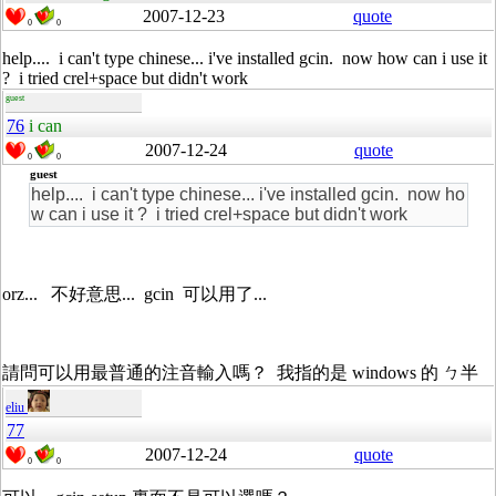
2007-12-23
quote
0
0
help.... i can't type chinese... i've installed gcin. now how can i use it
? i tried crel+space but didn't work
guest
76
i can
2007-12-24
quote
0
0
guest
help.... i can't type chinese... i've installed gcin. now ho
w can i use it ? i tried crel+space but didn't work
orz... 不好意思... gcin 可以用了...
請問可以用最普通的注音輸入嗎？ 我指的是 windows 的 ㄅ半
eliu
77
2007-12-24
quote
0
0