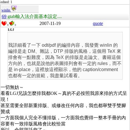
edited: 1
winlin
69
gtab輸入法介面基本設定....
2007-11-19
quote
0
0
LGJ
我詳細看了一下 odt/pdf 的編排內容，我發覺 winlin 的
編排是走 DM、雜誌，DTP 排版的風格，這個用 TeX 來
排會有一點難度，因為 TeX 的排版是走論文、書籍這個
方向的，也就是說他的表圖排列會有一定的 rules，而不
是 in-place，這裡放這裡顯示，他的 caption/comment
也都有一定的規範，我盡量試看看。
一切無妨～
看看LGJ兄該怎麼排我都OK～真的不必按照我原來排的方式呈
現！
甚至需要全部新重排版、或修改任何內容，我也都舉雙手雙腳
贊成
一方面我個人完全不懂排版，一方面我也覺得一整本手冊的內
容要有一致排版風格會比較恰當
所以，全部拜託您了～