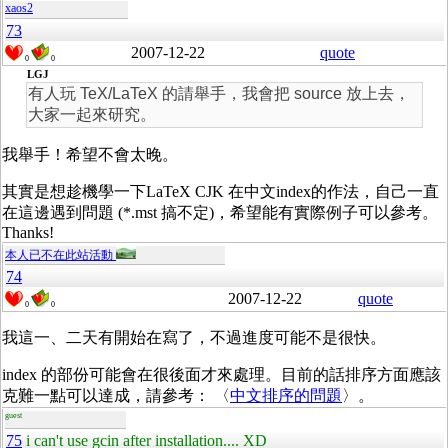
xaos2
73
2007-12-22
quote
0
0
LGJ
有人玩 TeX/LaTeX 的請舉手，我會把 source 放上去，
大家一起來研究。
我舉手！希望不會太晚。
其實是想趁機學一下LaTeX CJK 在中文index的作法，自己一直
在這邊遇到問題 (*.mst 搞不定)，希望能有實際例子可以參考。
Thanks!
本人已不在此站活動
74
2007-12-22
quote
0
0
我這一、二天有開始在寫了，不過進度可能不是很快。
index 的部份可能會在很後面才來處理。目前的話排序方面應該
克難一點可以達成，請參考： 〈
中文排序的問題
〉。
guest
75
i can't use gcin after installation.... XD