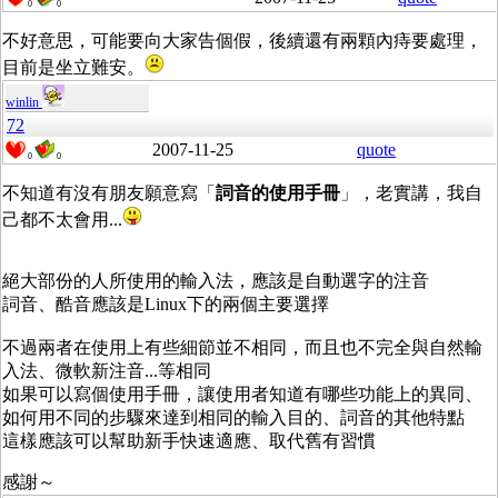
0
0
不好意思，可能要向大家告個假，後續還有兩顆內痔要處理，
目前是坐立難安。
winlin
72
2007-11-25
quote
0
0
不知道有沒有朋友願意寫「
詞音的使用手冊
」，老實講，我自
己都不太會用...
絕大部份的人所使用的輸入法，應該是自動選字的注音
詞音、酷音應該是Linux下的兩個主要選擇
不過兩者在使用上有些細節並不相同，而且也不完全與自然輸
入法、微軟新注音...等相同
如果可以寫個使用手冊，讓使用者知道有哪些功能上的異同、
如何用不同的步驟來達到相同的輸入目的、詞音的其他特點
這樣應該可以幫助新手快速適應、取代舊有習慣
感謝～