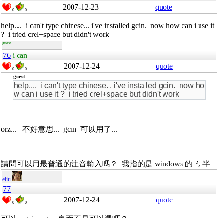
2007-12-23
quote
0
0
help.... i can't type chinese... i've installed gcin. now how can i use it
? i tried crel+space but didn't work
guest
76
i can
2007-12-24
quote
0
0
guest
help.... i can't type chinese... i've installed gcin. now ho
w can i use it ? i tried crel+space but didn't work
orz... 不好意思... gcin 可以用了...
請問可以用最普通的注音輸入嗎？ 我指的是 windows 的 ㄅ半
eliu
77
2007-12-24
quote
0
0