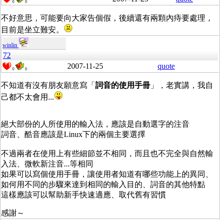
0
0
不好意思，可能要向大家告個假，後續還有兩顆內痔要處理，
目前是坐立難安。
winlin
72
2007-11-25
quote
0
0
不知道有沒有朋友願意寫「
詞音的使用手冊
」，老實講，我自
己都不太會用...
絕大部份的人所使用的輸入法，應該是自動選字的注音
詞音、酷音應該是Linux下的兩個主要選擇
不過兩者在使用上有些細節並不相同，而且也不完全與自然輸
入法、微軟新注音...等相同
如果可以寫個使用手冊，讓使用者知道有哪些功能上的異同、
如何用不同的步驟來達到相同的輸入目的、詞音的其他特點
這樣應該可以幫助新手快速適應、取代舊有習慣
感謝～