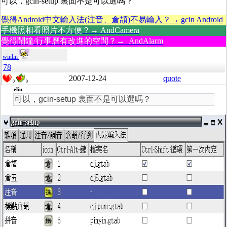
可以，gcin-setup 裏面不是可以選嗎？
覺得Android中文輸入法(注音、倉頡)不易輸入？→ gcin Android
手機照相看照片不方便？→ AndCamera
覺得鬧鐘/行事曆有改進的空間？→ AndAlarm
winlin
78
2007-12-24
quote
0
0
eliu
可以，gcin-setup 裏面不是可以選嗎？