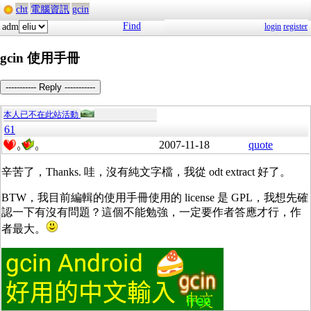
cht
電腦資訊
gcin
Find
adm
login
register
gcin 使用手冊
----------- Reply -----------
本人已不在此站活動
61
2007-11-18
quote
0
0
辛苦了，Thanks. 哇，沒有純文字檔，我從 odt extract 好了。
BTW，我目前編輯的使用手冊使用的 license 是 GPL，我想先確
認一下有沒有問題？這個不能勉強，一定要作者答應才行，作
者最大。