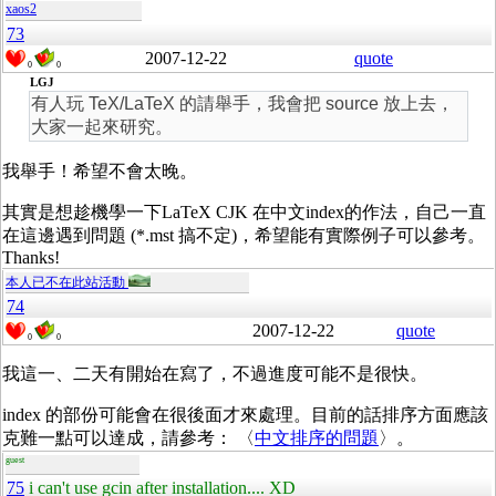
xaos2
73
2007-12-22
quote
0
0
LGJ
有人玩 TeX/LaTeX 的請舉手，我會把 source 放上去，
大家一起來研究。
我舉手！希望不會太晚。
其實是想趁機學一下LaTeX CJK 在中文index的作法，自己一直
在這邊遇到問題 (*.mst 搞不定)，希望能有實際例子可以參考。
Thanks!
本人已不在此站活動
74
2007-12-22
quote
0
0
我這一、二天有開始在寫了，不過進度可能不是很快。
index 的部份可能會在很後面才來處理。目前的話排序方面應該
克難一點可以達成，請參考： 〈
中文排序的問題
〉。
guest
75
i can't use gcin after installation.... XD