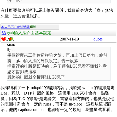
有什麼要修改的可以馬上修沒關係，我目前身懷大「痔」無法
久坐，進度會慢很多。
本人已不在此站活動
68
gtab輸入法介面基本設定....
2007-11-19
quote
0
0
winlin
呼～
幾個禮拜來工作偷雞摸狗之餘，再加上假日努力，終於
將「gtab輸入法的外觀設定」告一段落
檔案裡的排版是暫時的，為了避免LGJ兄看不懂我的意
思才暫排成這樣
最終的排版就全權拜託LGJ兄了
我詳細看了一下 odt/pdf 的編排內容，我發覺 winlin 的編排是走
DM、雜誌，DTP 排版的風格，這個用 TeX 來排會有一點難
度，因為 TeX 的排版是走論文、書籍這個方向的，也就是說他
的表圖排列會有一定的 rules，而不是 in-place，這裡放這裡顯
示，他的 caption/comment 也都有一定的規範，我盡量試看看。