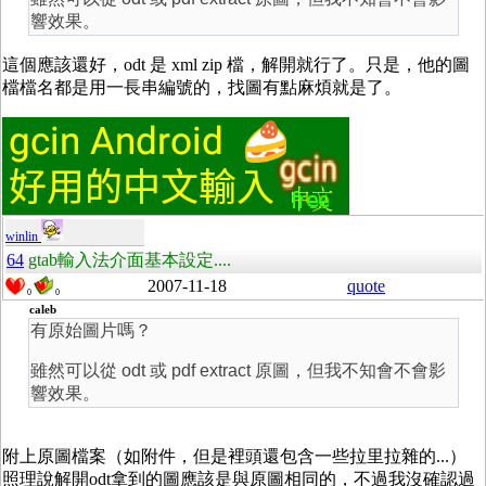
響效果。
這個應該還好，odt 是 xml zip 檔，解開就行了。只是，他的圖
檔檔名都是用一長串編號的，找圖有點麻煩就是了。
winlin
64
gtab輸入法介面基本設定....
2007-11-18
quote
0
0
caleb
有原始圖片嗎？
雖然可以從 odt 或 pdf extract 原圖，但我不知會不會影
響效果。
附上原圖檔案（如附件，但是裡頭還包含一些拉里拉雜的...）
照理說解開odt拿到的圖應該是與原圖相同的，不過我沒確認過