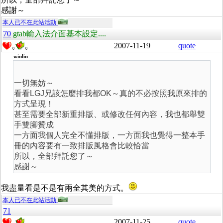
感謝～
本人已不在此站活動
70
gtab輸入法介面基本設定....
2007-11-19
quote
0
0
winlin
一切無妨～
看看LGJ兄該怎麼排我都OK～真的不必按照我原來排的
方式呈現！
甚至需要全部新重排版、或修改任何內容，我也都舉雙
手雙腳贊成
一方面我個人完全不懂排版，一方面我也覺得一整本手
冊的內容要有一致排版風格會比較恰當
所以，全部拜託您了～
感謝～
我盡量看是不是有兩全其美的方式。
本人已不在此站活動
71
2007-11-25
quote