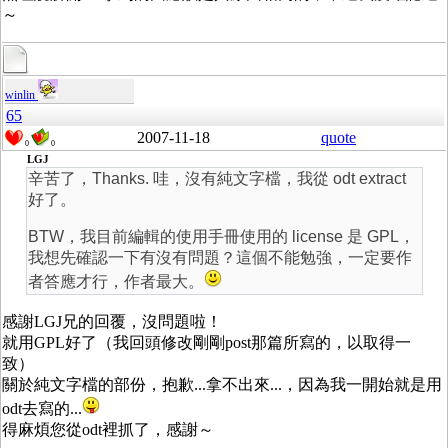
～
winlin
65
2007-11-18
quote
0
0
LGJ
辛苦了，Thanks. 哇，沒有純文字檔，我從 odt extract
好了。
BTW，我目前編輯的使用手冊使用的 license 是 GPL，
我想先確認一下有沒有問題？這個不能勉強，一定要作
者答應才行，作者最大。
感謝LGJ兄的回覆，沒問題啦！
就用GPL好了（我回頭修改剛剛post那篇所寫的，以取得一
致）
關於純文字檔的部份，抱歉...拿不出來...，因為我一開始就是用
odt去寫的...
得麻煩您從odt裡抓了，感謝～