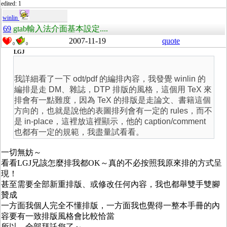
edited: 1
winlin
69
gtab輸入法介面基本設定....
2007-11-19
quote
0
0
LGJ
我詳細看了一下 odt/pdf 的編排內容，我發覺 winlin 的
編排是走 DM、雜誌，DTP 排版的風格，這個用 TeX 來
排會有一點難度，因為 TeX 的排版是走論文、書籍這個
方向的，也就是說他的表圖排列會有一定的 rules，而不
是 in-place，這裡放這裡顯示，他的 caption/comment
也都有一定的規範，我盡量試看看。
一切無妨～
看看LGJ兄該怎麼排我都OK～真的不必按照我原來排的方式呈
現！
甚至需要全部新重排版、或修改任何內容，我也都舉雙手雙腳
贊成
一方面我個人完全不懂排版，一方面我也覺得一整本手冊的內
容要有一致排版風格會比較恰當
所以，全部拜託您了～