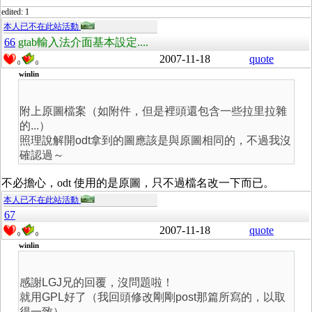
edited: 1
本人已不在此站活動
66
gtab輸入法介面基本設定....
2007-11-18
quote
0
0
winlin
附上原圖檔案（如附件，但是裡頭還包含一些拉里拉雜
的...）
照理說解開odt拿到的圖應該是與原圖相同的，不過我沒
確認過～
不必擔心，odt 使用的是原圖，只不過檔名改一下而已。
本人已不在此站活動
67
2007-11-18
quote
0
0
winlin
感謝LGJ兄的回覆，沒問題啦！
就用GPL好了（我回頭修改剛剛post那篇所寫的，以取
得一致）