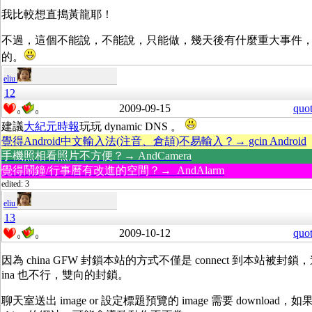
我比較想直搗黃龍耶！
不過，這個不能說，不能說，只能做，幾天後有什麼重大事件
的。
eliu
12
2009-09-15
quo
0
0
建議
大紀元時報
玩玩 dynamic DNS 。
覺得Android中文輸入法(注音、倉頡)不易輸入？→ gcin Android
手機照相看照片不方便？→ AndCamera
覺得鬧鐘/行事曆有改進的空間？→ AndAlarm
edited: 3
eliu
13
2009-10-12
quo
0
0
因為 china GFW 封鎖本站的方式不僅是 connect 到本站被封鎖，連本站
ina 也不行，雙向的封鎖。
聊天室送出 image or 設定標題預覽的 image 需要 download，如果