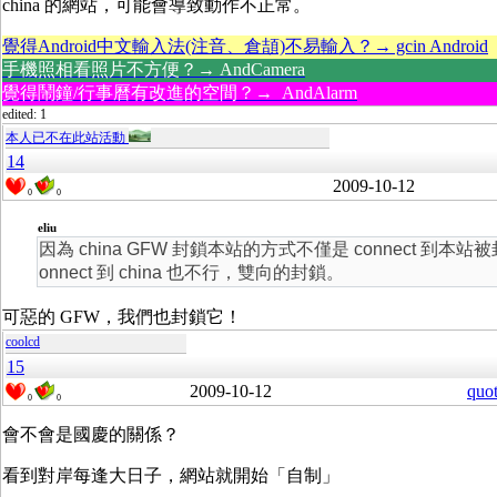
china 的網站，可能會導致動作不正常。
覺得Android中文輸入法(注音、倉頡)不易輸入？→ gcin Android
手機照相看照片不方便？→ AndCamera
覺得鬧鐘/行事曆有改進的空間？→ AndAlarm
edited: 1
本人已不在此站活動
14
2009-10-12
0
0
eliu
因為 china GFW 封鎖本站的方式不僅是 connect 到本站
onnect 到 china 也不行，雙向的封鎖。
可惡的 GFW，我們也封鎖它！
coolcd
15
2009-10-12
quo
0
0
會不會是國慶的關係？
看到對岸每逢大日子，網站就開始「自制」