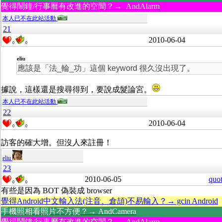
覺得鬧鐘/行事曆有改進的空間？→ AndAlarm
本人已不在此站活動
21
2010-06-04
0
0
eliu
應該是「法_輪_功」這個 keyword 很久沒出現了。
據說，這樣還是搜尋得到，要說成髮論宮。
本人已不在此站活動
22
2010-06-04
0
0
訪客的確大增。但沒人來註冊！
eliu
23
2010-06-05
quo
0
0
有些是因為 BOT 偽裝成 browser
覺得Android中文輸入法(注音、倉頡)不易輸入？→ gcin Android
手機照相看照片不方便？→ AndCamera
覺得鬧鐘/行事曆有改進的空間？→ AndAlarm