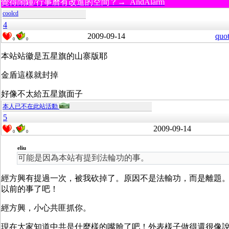
覺得鬧鐘/行事曆有改進的空間？→ AndAlarm
coolcd
4
2009-09-14
quo
0
0
本站站徽是五星旗的山寨版耶
金盾這樣就封掉
好像不太給五星旗面子
本人已不在此站活動
5
2009-09-14
0
0
eliu
可能是因為本站有提到法輪功的事。
經方興有提過一次，被我砍掉了。原因不是法輸功，而是離題
以前的事了吧！
經方興，小心共匪抓你。
現在大家知道中共是什麼樣的嘴臉了吧！外表樣子做得還很像