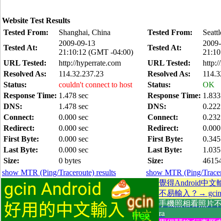
Website Test Results
Tested From:
Shanghai, China
Tested From:
Seatt
2009-09-13
2009-
Tested At:
Tested At:
21:10:12 (GMT -04:00)
21:10
URL Tested:
http://hyperrate.com
URL Tested:
http:
Resolved As:
114.32.237.23
Resolved As:
114.3
Status:
couldn't connect to host
Status:
OK
Response Time:
1.478 sec
Response Time:
1.833
DNS:
1.478 sec
DNS:
0.222
Connect:
0.000 sec
Connect:
0.232
Redirect:
0.000 sec
Redirect:
0.000
First Byte:
0.000 sec
First Byte:
0.345
Last Byte:
0.000 sec
Last Byte:
1.035
Size:
0 bytes
Size:
46154
show MTR (Ping/Traceroute) results
show MTR (Ping/Tracero
覺得Android中
不易輸入？→ gcin A
手機照相看照片不方
ra