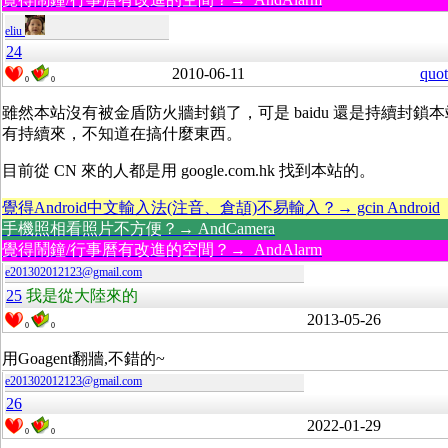
eliu
24
2010-06-11
quot
0
0
雖然本站沒有被金盾防火牆封鎖了，可是 baidu 還是持續封鎖本站，可
有持續來，不知道在搞什麼東西。
目前從 CN 來的人都是用 google.com.hk 找到本站的。
覺得Android中文輸入法(注音、倉頡)不易輸入？→ gcin Android
手機照相看照片不方便？→ AndCamera
覺得鬧鐘/行事曆有改進的空間？→ AndAlarm
e201302012123@gmail.com
25
我是從大陸來的
2013-05-26
0
0
用Goagent翻牆,不錯的~
e201302012123@gmail.com
26
2022-01-29
0
0