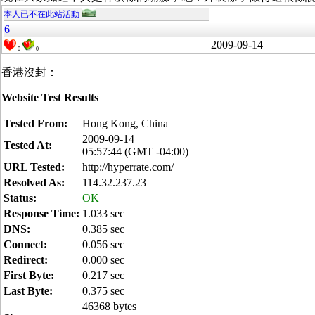
本人已不在此站活動
6
2009-09-14
0
0
香港沒封：
Website Test Results
Tested From:
Hong Kong, China
2009-09-14
Tested At:
05:57:44 (GMT -04:00)
URL Tested:
http://hyperrate.com/
Resolved As:
114.32.237.23
Status:
OK
Response Time:
1.033 sec
DNS:
0.385 sec
Connect:
0.056 sec
Redirect:
0.000 sec
First Byte:
0.217 sec
Last Byte:
0.375 sec
46368 bytes