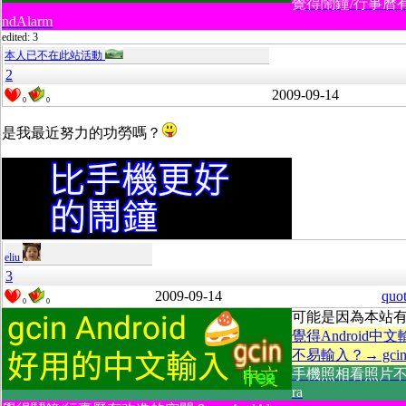
覺得鬧鐘/行事曆
ndAlarm
edited: 3
本人已不在此站活動
2
2009-09-14
0
0
是我最近努力的功勞嗎？
eliu
3
2009-09-14
quo
0
0
可能是因為本站
覺得Android中
不易輸入？→ gcin A
手機照相看照片不方
ra