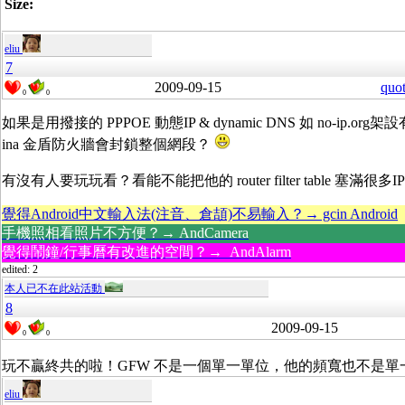
Size:
eliu
7
2009-09-15
quo
0
0
如果是用撥接的 PPPOE 動態IP & dynamic DNS 如 no-ip.o
ina 金盾防火牆會封鎖整個網段？
有沒有人要玩玩看？看能不能把他的 router filter table 塞滿很多
覺得Android中文輸入法(注音、倉頡)不易輸入？→ gcin Android
手機照相看照片不方便？→ AndCamera
覺得鬧鐘/行事曆有改進的空間？→ AndAlarm
edited: 2
本人已不在此站活動
8
2009-09-15
0
0
玩不贏終共的啦！GFW 不是一個單一單位，他的頻寬也不是單
eliu