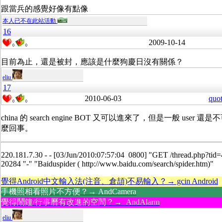
跟當兵的感覺好像有點像
本人已不在此站活動
16
2009-10-14
0
0
目前為止，還是被封，應該是什麼狗慶日沒有關係？
eliu
17
2010-06-03
quo
0
0
china 的 search engine BOT 又可以進來了，但是一般 user
麼回事。
220.181.7.30 - - [03/Jun/2010:07:57:04 0800] "GET /thread.php?ti
20284 "-" "Baiduspider ( http://www.baidu.com/search/spider.htm)"
覺得Android中文輸入法(注音、倉頡)不易輸入？→ gcin Android
手機照相看照片不方便？→ AndCamera
覺得鬧鐘/行事曆有改進的空間？→ AndAlarm
eliu