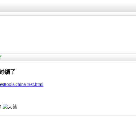
了
牆封鎖了
sttools.china-test.html
M