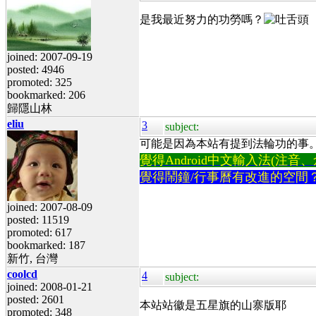
是我最近努力的功勞嗎？
joined: 2007-09-19
posted: 4946
promoted: 325
bookmarked: 206
歸隱山林
eliu
3
subject:
可能是因為本站有提到法輪功的事
覺得Android中文輸入法(注音、倉頡
覺得鬧鐘/行事曆有改進的空間
joined: 2007-08-09
posted: 11519
promoted: 617
bookmarked: 187
新竹, 台灣
coolcd
4
subject:
joined: 2008-01-21
posted: 2601
本站站徽是五星旗的山寨版耶
promoted: 348