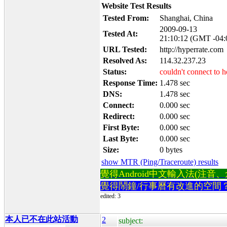
Website Test Results
Tested From:
Shanghai, China
2009-09-13
Tested At:
21:10:12 (GMT -04:
URL Tested:
http://hyperrate.com
Resolved As:
114.32.237.23
Status:
couldn't connect to h
Response Time:
1.478 sec
DNS:
1.478 sec
Connect:
0.000 sec
Redirect:
0.000 sec
First Byte:
0.000 sec
Last Byte:
0.000 sec
Size:
0 bytes
show MTR (Ping/Traceroute) results
覺得Android中文輸入法(注音、倉頡
覺得鬧鐘/行事曆有改進的空間
edited: 3
本人已不在此站活動
2
subject: