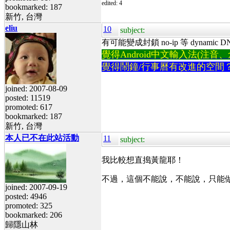
edited: 4
bookmarked: 187
新竹, 台灣
eliu
10
subject:
有可能變成封鎖 no-ip 等 dynamic DN
覺得Android中文輸入法(注音、倉頡
覺得鬧鐘/行事曆有改進的空間
joined: 2007-08-09
posted: 11519
promoted: 617
bookmarked: 187
新竹, 台灣
本人已不在此站活動
11
subject:
我比較想直搗黃龍耶！
不過，這個不能說，不能說，只能
joined: 2007-09-19
posted: 4946
promoted: 325
bookmarked: 206
歸隱山林