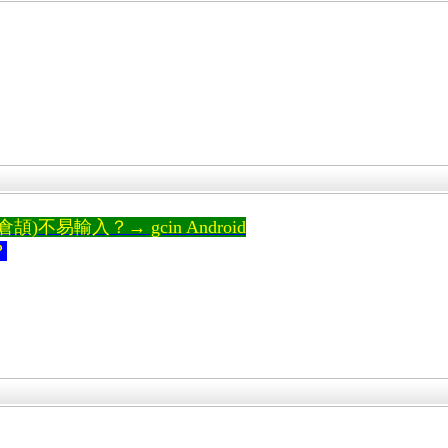
。
)不易輸入？→ gcin Android
？