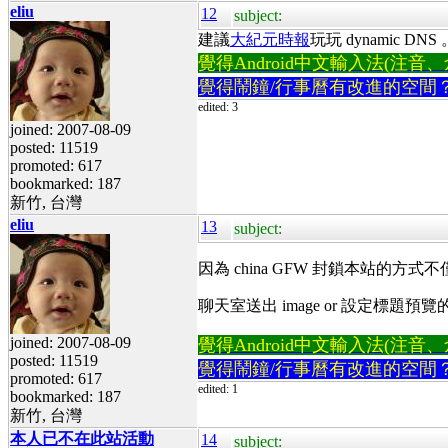
eliu
12
subject:
建議
大紀元時報
玩玩 dynamic DNS
覺得Android中文輸入法(注音、倉頡
覺得鬧鐘/行事曆有改進的空間
edited: 3
joined: 2007-08-09
posted: 11519
promoted: 617
bookmarked: 187
新竹, 台灣
eliu
13
subject:
因為 china GFW 封鎖本站的方式不僅
聊天室送出 image or 設定標題預覽的
joined: 2007-08-09
覺得Android中文輸入法(注音、倉頡
posted: 11519
覺得鬧鐘/行事曆有改進的空間
promoted: 617
edited: 1
bookmarked: 187
新竹, 台灣
本人已不在此站活動
14
subject: