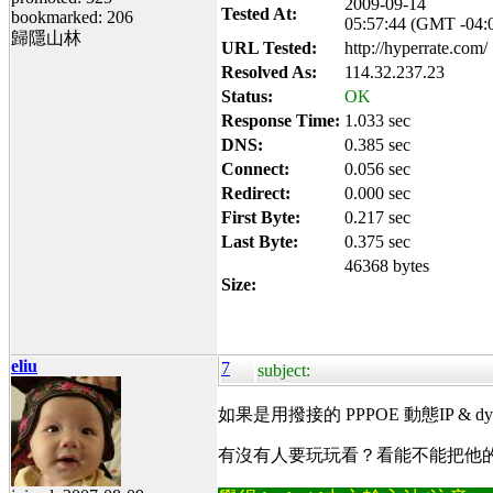
2009-09-14
Tested At:
bookmarked: 206
05:57:44 (GMT -04:
歸隱山林
URL Tested:
http://hyperrate.com/
Resolved As:
114.32.237.23
Status:
OK
Response Time:
1.033 sec
DNS:
0.385 sec
Connect:
0.056 sec
Redirect:
0.000 sec
First Byte:
0.217 sec
Last Byte:
0.375 sec
46368 bytes
Size:
eliu
7
subject:
如果是用撥接的 PPPOE 動態IP & d
有沒有人要玩玩看？看能不能把他的 router