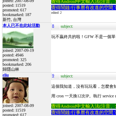
joined: 2007-08-09
覺得Android中文輸入法(注音、倉頡
posted: 11519
覺得鬧鐘/行事曆有改進的空間
promoted: 617
edited: 2
bookmarked: 187
新竹, 台灣
本人已不在此站活動
8
subject:
玩不贏終共的啦！GFW 不是一個
joined: 2007-09-19
posted: 4946
promoted: 325
bookmarked: 206
歸隱山林
eliu
9
subject:
這個我知道，沒有玩玩看，怎麼會
用 cron 一天換12次IP。執行 service net
joined: 2007-08-09
覺得Android中文輸入法(注音、倉頡
posted: 11519
覺得鬧鐘/行事曆有改進的空間
promoted: 617