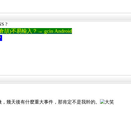
S ?
)不易輸入？→ gcin Android
？
做，幾天後有什麼重大事件，那肯定不是我幹的。