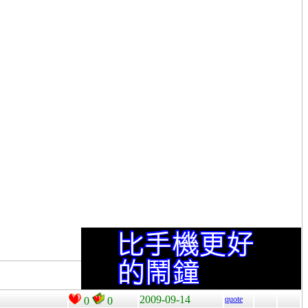
2009-09-14
quote
0
0