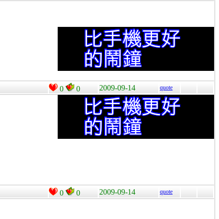
2009-09-14
quote
0
0
2009-09-14
quote
0
0