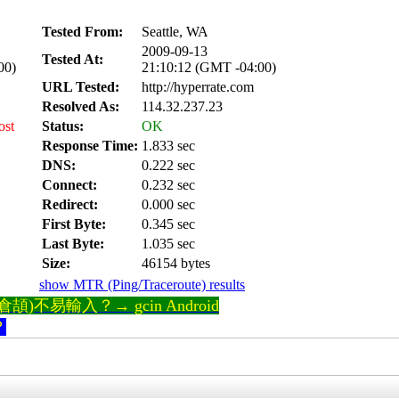
Tested From:
Seattle, WA
2009-09-13
Tested At:
00)
21:10:12 (GMT -04:00)
URL Tested:
http://hyperrate.com
Resolved As:
114.32.237.23
ost
Status:
OK
Response Time:
1.833 sec
DNS:
0.222 sec
Connect:
0.232 sec
Redirect:
0.000 sec
First Byte:
0.345 sec
Last Byte:
1.035 sec
Size:
46154 bytes
show MTR (Ping/Traceroute) results
)不易輸入？→ gcin Android
？