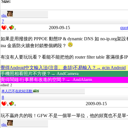
Size:
eliu
7
2009-09-15
quo
0
0
如果是用撥接的 PPPOE 動態IP & dynamic DNS 如 no-ip.o
ina 金盾防火牆會封鎖整個網段？
有沒有人要玩玩看？看能不能把他的 router filter table 塞滿很多
覺得Android中文輸入法(注音、倉頡)不易輸入？→ gcin Android
手機照相看照片不方便？→ AndCamera
覺得鬧鐘/行事曆有改進的空間？→ AndAlarm
edited: 2
本人已不在此站活動
8
2009-09-15
0
0
玩不贏終共的啦！GFW 不是一個單一單位，他的頻寬也不是單
eliu