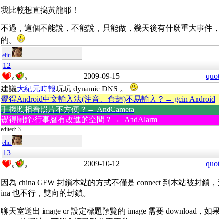
我比較想直搗黃龍耶！
不過，這個不能說，不能說，只能做，幾天後有什麼重大事件
的。
eliu
12
2009-09-15
quo
0
0
建議
大紀元時報
玩玩 dynamic DNS 。
覺得Android中文輸入法(注音、倉頡)不易輸入？→ gcin Android
手機照相看照片不方便？→ AndCamera
覺得鬧鐘/行事曆有改進的空間？→ AndAlarm
edited: 3
eliu
13
2009-10-12
quo
0
0
因為 china GFW 封鎖本站的方式不僅是 connect 到本站被封鎖，連本站
ina 也不行，雙向的封鎖。
聊天室送出 image or 設定標題預覽的 image 需要 download，如果