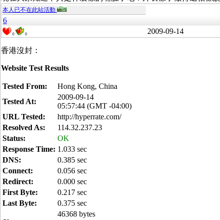
本人已不在此站活動
6
2009-09-14
0
0
香港沒封：
Website Test Results
Tested From:
Hong Kong, China
2009-09-14
Tested At:
05:57:44 (GMT -04:00)
URL Tested:
http://hyperrate.com/
Resolved As:
114.32.237.23
Status:
OK
Response Time:
1.033 sec
DNS:
0.385 sec
Connect:
0.056 sec
Redirect:
0.000 sec
First Byte:
0.217 sec
Last Byte:
0.375 sec
46368 bytes