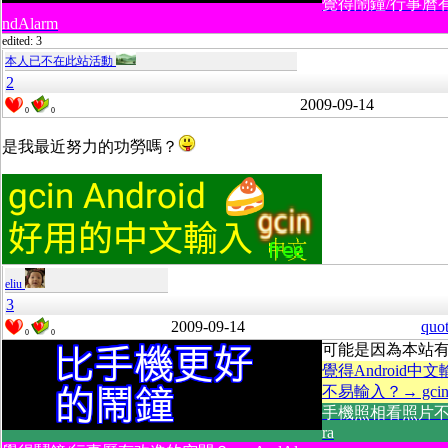
覺得鬧鐘/行事曆
ndAlarm
edited: 3
本人已不在此站活動
2
2009-09-14
0
0
是我最近努力的功勞嗎？
eliu
3
2009-09-14
quo
0
0
可能是因為本站
覺得Android中
不易輸入？→ gcin A
手機照相看照片不方
ra