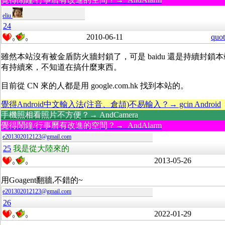
eliu
24
2010-06-11
quot
0
0
雖然本站沒有被金盾防火牆封鎖了，可是 baidu 還是持續封鎖本站，可
有持續來，不知道在搞什麼東西。
目前從 CN 來的人都是用 google.com.hk 找到本站的。
覺得Android中文輸入法(注音、倉頡)不易輸入？→ gcin Android
手機照相看照片不方便？→ AndCamera
覺得鬧鐘/行事曆有改進的空間？→ AndAlarm
e201302012123@gmail.com
25
我是從大陸來的
2013-05-26
0
0
用Goagent翻牆,不錯的~
e201302012123@gmail.com
26
2022-01-29
0
0