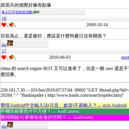
跟當兵的感覺好像有點像
本人已不在此站活動
16
2009-10-14
0
0
目前為止，還是被封，應該是什麼狗慶日沒有關係？
eliu
17
2010-06-03
quo
0
0
china 的 search engine BOT 又可以進來了，但是一般 user
麼回事。
220.181.7.30 - - [03/Jun/2010:07:57:04 0800] "GET /thread.php?ti
20284 "-" "Baiduspider ( http://www.baidu.com/search/spider.htm)"
覺得Android中文輸入法(注音、倉頡)不易輸入？→ gcin Android
手機照相看照片不方便？→ AndCamera
覺得鬧鐘/行事曆有改進的空間？→ AndAlarm
eliu