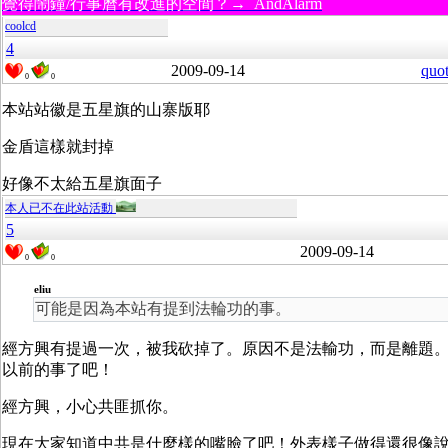
覺得鬧鐘/行事曆有改進的空間？→ AndAlarm
coolcd
4
2009-09-14
quo
0
0
本站站徽是五星旗的山寨版耶
金盾這樣就封掉
好像不太給五星旗面子
本人已不在此站活動
5
2009-09-14
0
0
eliu
可能是因為本站有提到法輪功的事。
經方興有提過一次，被我砍掉了。原因不是法輸功，而是離題
以前的事了吧！
經方興，小心共匪抓你。
現在大家知道中共是什麼樣的嘴臉了吧！外表樣子做得還很像