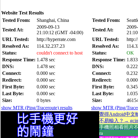
Website Test Results
Tested From:
Shanghai, China
Tested From:
Seatt
2009-09-13
2009-
Tested At:
Tested At:
21:10:12 (GMT -04:00)
21:10
URL Tested:
http://hyperrate.com
URL Tested:
http:
Resolved As:
114.32.237.23
Resolved As:
114.3
Status:
couldn't connect to host
Status:
OK
Response Time:
1.478 sec
Response Time:
1.833
DNS:
1.478 sec
DNS:
0.222
Connect:
0.000 sec
Connect:
0.232
Redirect:
0.000 sec
Redirect:
0.000
First Byte:
0.000 sec
First Byte:
0.345
Last Byte:
0.000 sec
Last Byte:
1.035
Size:
0 bytes
Size:
46154
show MTR (Ping/Traceroute) results
show MTR (Ping/Tracero
覺得Android中
不易輸入？→ gcin A
手機照相看照片不方
ra