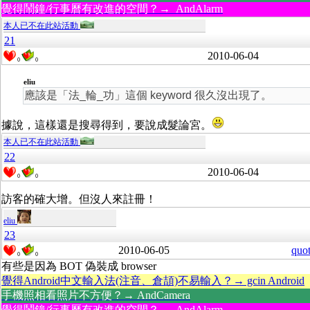
覺得鬧鐘/行事曆有改進的空間？→ AndAlarm
本人已不在此站活動
21
2010-06-04
0
0
eliu
應該是「法_輪_功」這個 keyword 很久沒出現了。
據說，這樣還是搜尋得到，要說成髮論宮。
本人已不在此站活動
22
2010-06-04
0
0
訪客的確大增。但沒人來註冊！
eliu
23
2010-06-05
quo
0
0
有些是因為 BOT 偽裝成 browser
覺得Android中文輸入法(注音、倉頡)不易輸入？→ gcin Android
手機照相看照片不方便？→ AndCamera
覺得鬧鐘/行事曆有改進的空間？→ AndAlarm