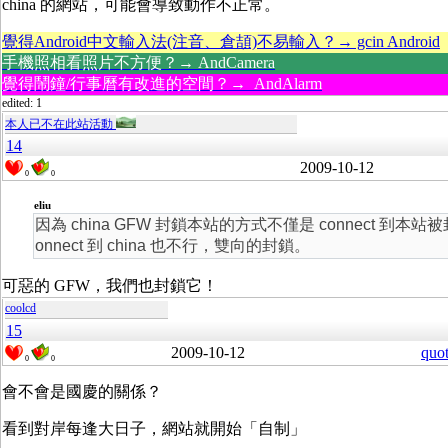
china 的網站，可能會導致動作不正常。
覺得Android中文輸入法(注音、倉頡)不易輸入？→ gcin Android
手機照相看照片不方便？→ AndCamera
覺得鬧鐘/行事曆有改進的空間？→ AndAlarm
edited: 1
本人已不在此站活動
14
2009-10-12
0
0
eliu
因為 china GFW 封鎖本站的方式不僅是 connect 到本站
onnect 到 china 也不行，雙向的封鎖。
可惡的 GFW，我們也封鎖它！
coolcd
15
2009-10-12
quo
0
0
會不會是國慶的關係？
看到對岸每逢大日子，網站就開始「自制」