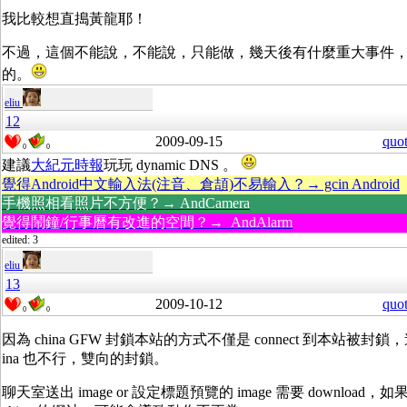
我比較想直搗黃龍耶！
不過，這個不能說，不能說，只能做，幾天後有什麼重大事件
的。
eliu
12
2009-09-15
quo
0
0
建議
大紀元時報
玩玩 dynamic DNS 。
覺得Android中文輸入法(注音、倉頡)不易輸入？→ gcin Android
手機照相看照片不方便？→ AndCamera
覺得鬧鐘/行事曆有改進的空間？→ AndAlarm
edited: 3
eliu
13
2009-10-12
quo
0
0
因為 china GFW 封鎖本站的方式不僅是 connect 到本站被封鎖，連本站
ina 也不行，雙向的封鎖。
聊天室送出 image or 設定標題預覽的 image 需要 download，如果