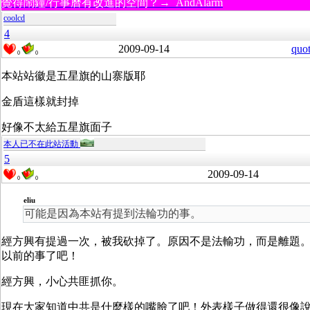
覺得鬧鐘/行事曆有改進的空間？→ AndAlarm
coolcd
4
2009-09-14
quo
0
0
本站站徽是五星旗的山寨版耶
金盾這樣就封掉
好像不太給五星旗面子
本人已不在此站活動
5
2009-09-14
0
0
eliu
可能是因為本站有提到法輪功的事。
經方興有提過一次，被我砍掉了。原因不是法輸功，而是離題
以前的事了吧！
經方興，小心共匪抓你。
現在大家知道中共是什麼樣的嘴臉了吧！外表樣子做得還很像