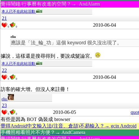
覺得鬧鐘/行事曆有改進的空間？→ AndAlarm
本人已不在此站活動
21
2010-06-04
0
0
eliu
應該是「法_輪_功」這個 keyword 很久沒出現了。
據說，這樣還是搜尋得到，要說成髮論宮。
本人已不在此站活動
22
2010-06-04
0
0
訪客的確大增。但沒人來註冊！
eliu
23
2010-06-05
quo
0
0
有些是因為 BOT 偽裝成 browser
覺得Android中文輸入法(注音、倉頡)不易輸入？→ gcin Android
手機照相看照片不方便？→ AndCamera
覺得鬧鐘/行事曆有改進的空間？→ AndAlarm