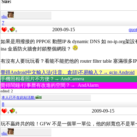
Size:
eliu
7
2009-09-15
quo
0
0
如果是用撥接的 PPPOE 動態IP & dynamic DNS 如 no-ip.o
ina 金盾防火牆會封鎖整個網段？
有沒有人要玩玩看？看能不能把他的 router filter table 塞滿很多
覺得Android中文輸入法(注音、倉頡)不易輸入？→ gcin Android
手機照相看照片不方便？→ AndCamera
覺得鬧鐘/行事曆有改進的空間？→ AndAlarm
edited: 2
本人已不在此站活動
8
2009-09-15
0
0
玩不贏終共的啦！GFW 不是一個單一單位，他的頻寬也不是單
eliu