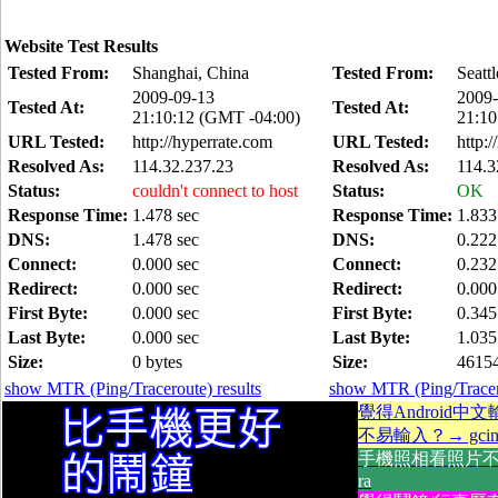
Website Test Results
Tested From:
Shanghai, China
Tested From:
Seatt
2009-09-13
2009-
Tested At:
Tested At:
21:10:12 (GMT -04:00)
21:10
URL Tested:
http://hyperrate.com
URL Tested:
http:
Resolved As:
114.32.237.23
Resolved As:
114.3
Status:
couldn't connect to host
Status:
OK
Response Time:
1.478 sec
Response Time:
1.833
DNS:
1.478 sec
DNS:
0.222
Connect:
0.000 sec
Connect:
0.232
Redirect:
0.000 sec
Redirect:
0.000
First Byte:
0.000 sec
First Byte:
0.345
Last Byte:
0.000 sec
Last Byte:
1.035
Size:
0 bytes
Size:
46154
show MTR (Ping/Traceroute) results
show MTR (Ping/Tracero
覺得Android中
不易輸入？→ gcin A
手機照相看照片不方
ra