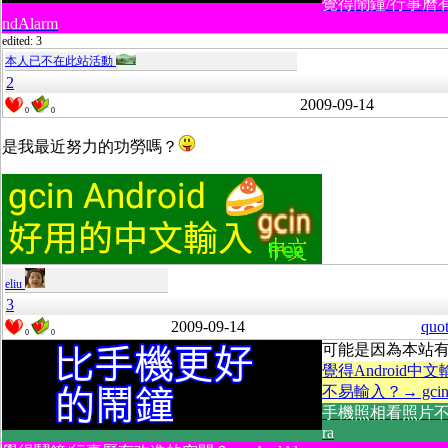
覺得鬧鐘/行事曆
ndAlarm
edited: 3
本人已不在此站活動
2
2009-09-14
0
0
是我最近努力的功勞嗎？
eliu
3
2009-09-14
quo
0
0
可能是因為本站
覺得Android中
不易輸入？→ gcin A
手機照相看照片不方
ra