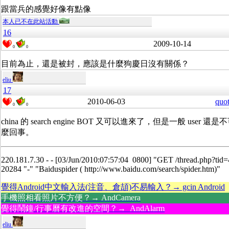
跟當兵的感覺好像有點像
本人已不在此站活動
16
2009-10-14
0
0
目前為止，還是被封，應該是什麼狗慶日沒有關係？
eliu
17
2010-06-03
quo
0
0
china 的 search engine BOT 又可以進來了，但是一般 user
麼回事。
220.181.7.30 - - [03/Jun/2010:07:57:04 0800] "GET /thread.php?ti
20284 "-" "Baiduspider ( http://www.baidu.com/search/spider.htm)"
覺得Android中文輸入法(注音、倉頡)不易輸入？→ gcin Android
手機照相看照片不方便？→ AndCamera
覺得鬧鐘/行事曆有改進的空間？→ AndAlarm
eliu