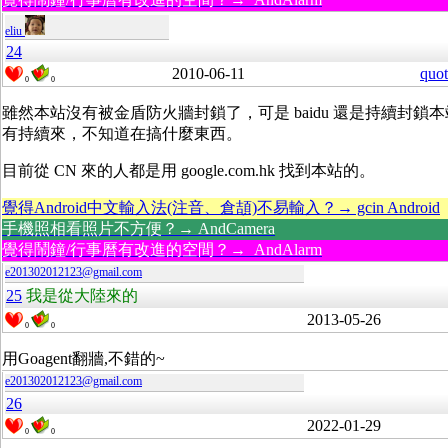
eliu
24
2010-06-11
quot
0
0
雖然本站沒有被金盾防火牆封鎖了，可是 baidu 還是持續封鎖本站，可
有持續來，不知道在搞什麼東西。
目前從 CN 來的人都是用 google.com.hk 找到本站的。
覺得Android中文輸入法(注音、倉頡)不易輸入？→ gcin Android
手機照相看照片不方便？→ AndCamera
覺得鬧鐘/行事曆有改進的空間？→ AndAlarm
e201302012123@gmail.com
25
我是從大陸來的
2013-05-26
0
0
用Goagent翻牆,不錯的~
e201302012123@gmail.com
26
2022-01-29
0
0