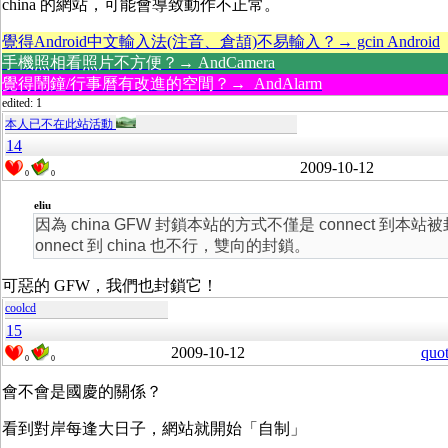
china 的網站，可能會導致動作不正常。
覺得Android中文輸入法(注音、倉頡)不易輸入？→ gcin Android
手機照相看照片不方便？→ AndCamera
覺得鬧鐘/行事曆有改進的空間？→ AndAlarm
edited: 1
本人已不在此站活動
14
2009-10-12
0
0
eliu
因為 china GFW 封鎖本站的方式不僅是 connect 到本站
onnect 到 china 也不行，雙向的封鎖。
可惡的 GFW，我們也封鎖它！
coolcd
15
2009-10-12
quo
0
0
會不會是國慶的關係？
看到對岸每逢大日子，網站就開始「自制」