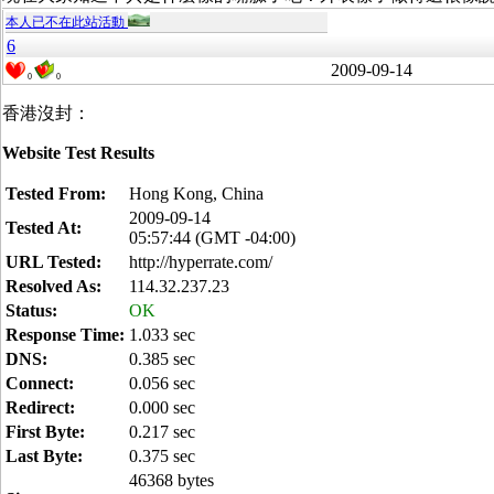
本人已不在此站活動
6
2009-09-14
0
0
香港沒封：
Website Test Results
Tested From:
Hong Kong, China
2009-09-14
Tested At:
05:57:44 (GMT -04:00)
URL Tested:
http://hyperrate.com/
Resolved As:
114.32.237.23
Status:
OK
Response Time:
1.033 sec
DNS:
0.385 sec
Connect:
0.056 sec
Redirect:
0.000 sec
First Byte:
0.217 sec
Last Byte:
0.375 sec
46368 bytes