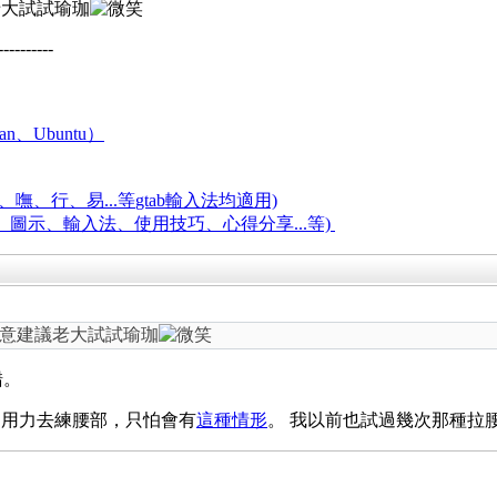
老大試試瑜珈
----------
an、Ubuntu）
嘸、行、易...等
gtab輸入法均適用)
題、圖示、輸入法、使用技巧、心得分享...等)
意建議老大試試瑜珈
錯。
，用力去練腰部，只怕會有
這種情形
。 我以前也試過幾次那種拉