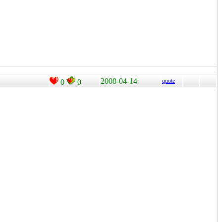
2008-04-14
quote
0
0