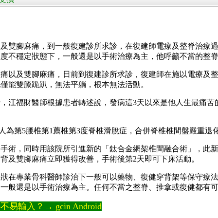
以及雙腳麻痛，到一般復建診所求診，在復建師電療及整脊治療
極度不穩定狀態下，一般還是以手術治療為主，他呼籲不當的整
痛以及雙腳麻痛，日前到復建診所求診，復建師在施以電療及整
他僅能雙膝跪趴，無法平躺，根本無法活動。
江福財醫師根據患者轉述說，發病這3天以來是他人生最痛苦
為第5腰椎第1薦椎第3度脊椎滑脫症，合併脊椎椎間盤嚴重退
術，同時用該院所引進新的「鈦合金網架椎間融合術」，此新
背及雙腳麻痛立即獲得改善，手術後第2天即可下床活動。
在專業骨科醫師診治下一般可以藥物、復健穿背架等保守療法
，一般還是以手術治療為主。任何不當之整脊、推拿或復健都有
輸入？→ gcin Android