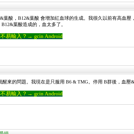
2&葉酸，B12&葉酸 會增加紅血球的生成。我很久以前有高血壓
B12&葉酸造成的，血太多了。
輸入？→ gcin Android
-5 點就醒來的問題。我現在是只服用 B6 & TMG。停用 B群後，
輸入？→ gcin Android
經受損