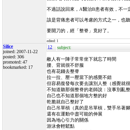
不過話說回來，A醫治B患者有效，不一
該是背痛患者可以考慮的方式之一，也
要開刀的，經「整脊」竟好了。
edited: 1
Silice
12
subject:
joined: 2007-11-22
posted: 306
敝人有一陣子常常坐下就忘了時間
promoted: 47
腰、背就很不舒服
bookmarked: 17
也有花錢去整脊
拉一拉、壓一壓當下的感覺不錯
但容易復發每次要去讓別人整（感覺就
不知道聽那個整脊的老師說：沒事別亂
自己也不知道那個地方整的好
乾脆就自己整好了
自己吊單槓（真的是吊單槓，雙手吊著
還有在運動中盡可能的伸展
因為地心引力的關係
游泳會輕鬆點