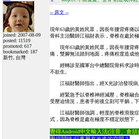
-- 原文 --
現年63歲的黃姓民眾，因長年腰背疼痛
joined: 2007-08-09
骨科主治醫師江福財表示，脊椎在處於
posted: 11519
promoted: 617
現年63歲的黃姓民眾，因長年腰背疼
bookmarked: 187
痛，雙腳無法踏到地面，疼痛程度造成
新竹, 台灣
經轉診至國軍台中總醫院骨科求診時，
不欲生。
江福財醫師指出，經X光診治發現病人
經緊急予以脊椎神經減壓，脊椎融合手
受壓迫情況，患者手術後立刻可平躺，下
江福財醫師強調，輕度的脊椎滑脫症狀
式，因為脊椎是處在極度不穩定狀態下
覺得Android中文輸入法(注音、倉頡)不易
覺得鬧鐘/行事曆有改進的空間？