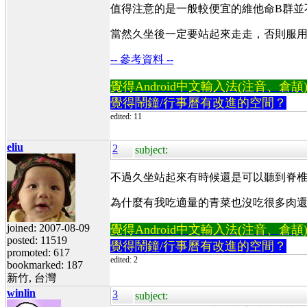
值得注意的是一般較便宜的維他命B群並不含可直接利
當然久坐後一定要站起來走走，否則服用
-- 參考資料 --
覺得Android中文輸入法(注音、倉頡)不易
覺得鬧鐘/行事曆有改進的空間？
edited: 11
eliu
2
subject:
不過久坐站起來有時候還是可以聽到脊椎骨的
為什麼有我吃適量的青菜也沒吃很多肉還
joined: 2007-08-09
覺得Android中文輸入法(注音、倉頡)不易
posted: 11519
覺得鬧鐘/行事曆有改進的空間？
promoted: 617
edited: 2
bookmarked: 187
新竹, 台灣
winlin
3
subject: