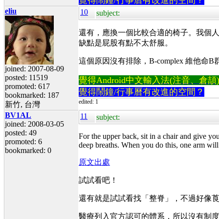
eliu
10
subject:
還有，應換一個比較合適的椅子。我個
缺點是屁股有點不太舒服。
這個原因沒有排除，B-complex 維他
joined: 2007-08-09
posted: 11519
覺得Android中文輸入法(注音、倉頡)不易
promoted: 617
覺得鬧鐘/行事曆有改進的空間？
bookmarked: 187
edited: 1
新竹, 台灣
BV1AL
11
subject:
joined: 2008-03-05
posted: 49
For the upper back, sit in a chair and give y
promoted: 6
deep breaths. When you do this, one arm will b
bookmarked: 0
原文出處
試試看吧！
還有就是試試看找「整脊」，不過好像
醫療列入官方認可的體系，所以沒有制