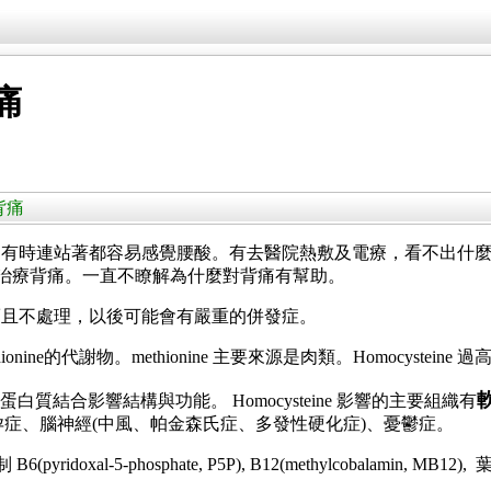
背痛
 背痛
時連站著都容易感覺腰酸。有去醫院熱敷及電療，看不出什麼效果。最
B群治療背痛。一直不瞭解為什麼對背痛有幫助。
而且不處理，以後可能會有嚴重的併發症。
 methionine的代謝物。methionine 主要來源是肉類。Homoc
某些蛋白質結合影響結構與功能。 Homocysteine 影響的主要組織有
有 有不孕症、腦神經(中風、帕金森氏症、多發性硬化症)、憂鬱症。
oxal-5-phosphate, P5P), B12(methylcobalamin, MB12), 葉酸 