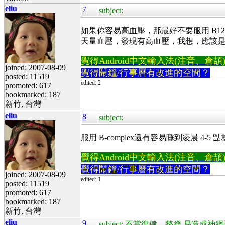
eliu
7
subject:
如果你容易高血壓，那最好不要服用 B1
天量血壓，發現有高血壓，我想，應該是 
覺得Android中文輸入法(注音、倉頡)不易
joined: 2007-08-09
覺得鬧鐘/行事曆有改進的空間？
posted: 11519
edited: 2
promoted: 617
bookmarked: 187
新竹, 台灣
eliu
8
subject:
服用 B-complex還有容易睡到凌晨 4
覺得Android中文輸入法(注音、倉頡)不易
覺得鬧鐘/行事曆有改進的空間？
joined: 2007-08-09
edited: 1
posted: 11519
promoted: 617
bookmarked: 187
新竹, 台灣
eliu
9
subject: 不當復健、整脊 易造成神