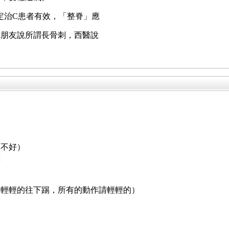
定治C患者有效，「整脊」應
聽朋友說所謂長骨刺，西醫說
很不好）
整
腳輕輕的往下踢，所有的動作請輕輕的）