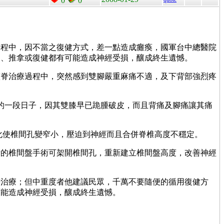
0
0
過程中，因不當之復健方式，差一點造成癱瘓，國軍台中總醫院
脊、推拿或復健都有可能造成神經受損，釀成終生遺憾。
脊治療過程中，突然感到雙腳嚴重麻痛不適，及下背部強烈疼
的一段日子，因其雙膝早已跪腫破皮，而且背痛及腳痛讓其痛
化使椎間孔變窄小，壓迫到神經而且合併脊椎高度不穩定。
的椎間盤手術可架開椎間孔，重新建立椎間盤高度，改善神經
治療；但中重度者他建議民眾，千萬不要隨便的循用復健方
可能造成神經受損，釀成終生遺憾。