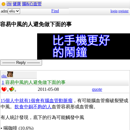
cht
健康
腦&心血管
Find
adm
login
register
容易中風的人避免做下面的事
----------- Reply -----------
eliu
1
容易中風的人避免做下面的事
2011-05-08
quote
0
0
15個人中就有1個會有腦血管動脈瘤
，有可能腦血管瘤破裂變成
中風。
飲食中銅不夠的人
血管容易形成血管瘤。
有人統計發現，底下的行為可能觸發中風
• 喝咖啡 (10.6%)