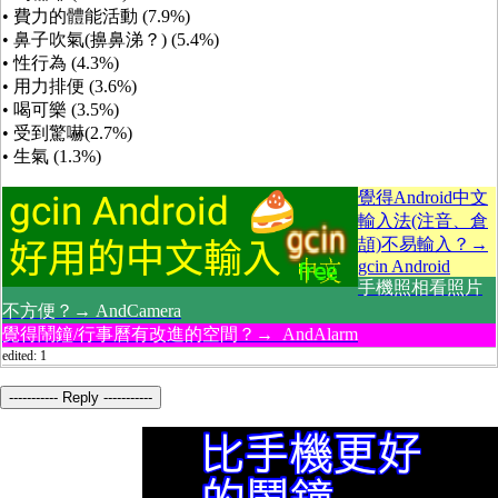
• 費力的體能活動 (7.9%)
• 鼻子吹氣(擤鼻涕？) (5.4%)
• 性行為 (4.3%)
• 用力排便 (3.6%)
• 喝可樂 (3.5%)
• 受到驚嚇(2.7%)
• 生氣 (1.3%)
覺得Android中文
輸入法(注音、倉
頡)不易輸入？→
gcin Android
手機照相看照片
不方便？→ AndCamera
覺得鬧鐘/行事曆有改進的空間？→ AndAlarm
edited: 1
----------- Reply -----------