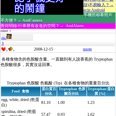
頡)不易輸入？→
gcin Android
手機照相看照片
不方便？→ AndCamera
覺得鬧鐘/行事曆有改進的空間？→ AndAlarm
edited: 1
eliu
3
2008-12-15
quote
0
0
各種食物含的色胺酸含量。一直聽到有人說香蕉的 Tryptophan
色胺酸很多，其實沒這回事。
Tryptophan 色胺酸 色氨酸 (Trp) 在各種食物的重量百分比
蛋白質百
Tryptophan 色胺
Tryptophan/蛋白
Food 食物
分比
酸百分比
質 [%]
egg, white, dried (乾蛋
81.10
1.00
1.23
白)
spirulina, dried (乾藍
57.47
0.93
1.62