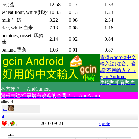
egg 蛋
12.58
0.17
1.33
wheat flour, white 麵粉
10.33
0.13
1.23
milk 牛奶
3.22
0.08
2.34
rice, white 白米
7.13
0.08
1.16
potatoes, russet 馬鈴
2.14
0.02
0.84
薯
banana 香蕉
1.03
0.01
0.87
覺得Android中文
輸入法(注音、倉
頡)不易輸入？→
gcin Android
手機照相看照片
不方便？→ AndCamera
覺得鬧鐘/行事曆有改進的空間？→ AndAlarm
edited: 4
eliu
4
2010-09-21
quote
0
0
eliu