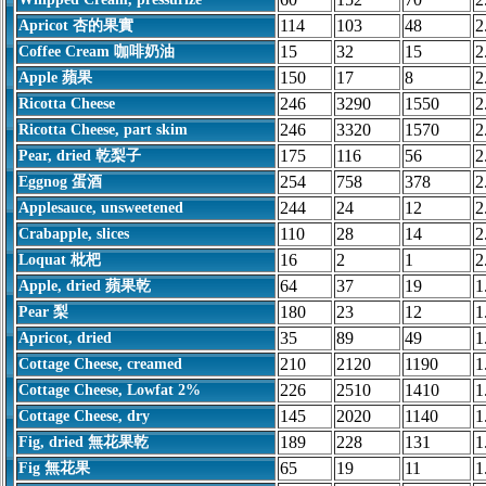
114
103
48
2
Apricot 杏的果實
15
32
15
2
Coffee Cream 咖啡奶油
150
17
8
2
Apple 蘋果
246
3290
1550
2
Ricotta Cheese
246
3320
1570
2
Ricotta Cheese, part skim
175
116
56
2
Pear, dried 乾梨子
254
758
378
2
Eggnog 蛋酒
244
24
12
2
Applesauce, unsweetened
110
28
14
2
Crabapple, slices
16
2
1
2
Loquat 枇杷
64
37
19
1
Apple, dried 蘋果乾
180
23
12
1
Pear 梨
35
89
49
1
Apricot, dried
210
2120
1190
1
Cottage Cheese, creamed
226
2510
1410
1
Cottage Cheese, Lowfat 2%
145
2020
1140
1
Cottage Cheese, dry
189
228
131
1
Fig, dried 無花果乾
65
19
11
1
Fig 無花果