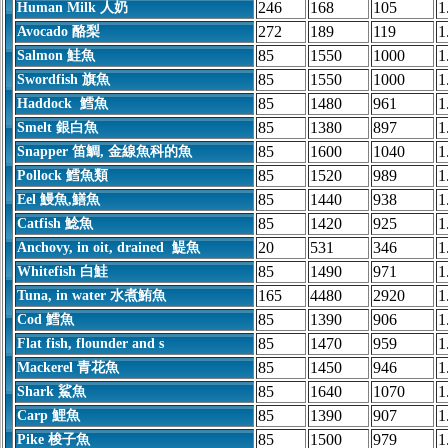
246
168
105
1
Human Milk 人奶
272
189
119
1
Avocado 酪梨
85
1550
1000
1
Salmon 鮭魚
85
1550
1000
1
Swordfish 旗魚
85
1480
961
1
Haddock 鱈魚
85
1380
897
1
Smelt 銀白魚
85
1600
1040
1
Snapper 笛鯛, 金線魚科的魚
85
1520
989
1
Pollock 鱈魚類
85
1440
938
1
Eel 鰻魚,鱔魚
85
1420
925
1
Catfish 鯰魚
20
531
346
1
Anchovy, in oit, drained 鯷魚
85
1490
971
1
Whitefish 白鮭
165
4480
2920
1
Tuna, in water 水煮鮪魚
85
1390
906
1
Cod 鱈魚
85
1470
959
1
Flat fish, flounder and s
85
1450
946
1
Mackerel 青花魚
85
1640
1070
1
Shark 鯊魚
85
1390
907
1
Carp 鯉魚
85
1500
979
1
Pike 梭子魚