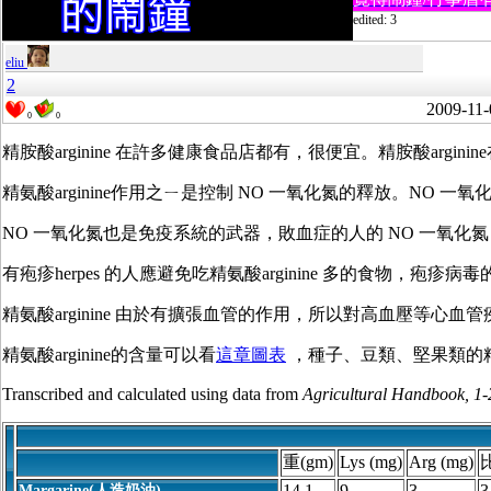
edited: 3
eliu
2
2009-11-
0
0
精胺酸
arginine 在許多健康食品店都有，很便宜。
精胺酸
arginine
精氨酸
arginine作用之ㄧ是控制 NO 一氧化氮的釋放。
NO 一氧
NO 一氧化氮也是免疫系統的武器，敗血症的人的 NO
一氧化氮
有疱疹herpes 的人應避免吃
精氨酸
arginine 多的食物，
疱疹
病毒
精氨酸
arginine 由於有擴張血管的作用，所以對高血壓等
精氨酸
arginine的含量可以看
這章圖表
，種子、豆類、堅果類的
Transcribed and calculated using data from
Agricultural Handbook, 1-
重(gm)
Lys (mg)
Arg (mg)
比
14.1
9
3
3
Margarine(人造奶油)