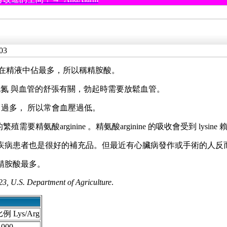
03
在精液中佔最多，所以稱精胺酸。
化氮 與血管的舒張有關，勃起時需要放鬆血管
。
 過多，
所以常會血壓過低。
的繁殖需要
精氨酸
arginine
。
精氨酸
arginine 的吸收會受到 lys
心血管疾病患者也是很好的補充品。但最近有心臟病發作或手術的人
精胺酸最多。
23, U.S. Department of Agriculture
.
例 Lys/Arg
.000