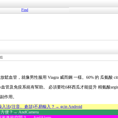
Find
31
血管，就像男性服用 Viagra 威而鋼 一樣。60% 的 瓜氨酸 citru
心血管及免疫系統有幫助。 必須要吃6杯西瓜才能提升
精氨酸
argi
的副作用。
輸入法(注音、倉頡)不易輸入？→ gcin Android
？→ AndCamera
改進的空間？→ AndAlarm