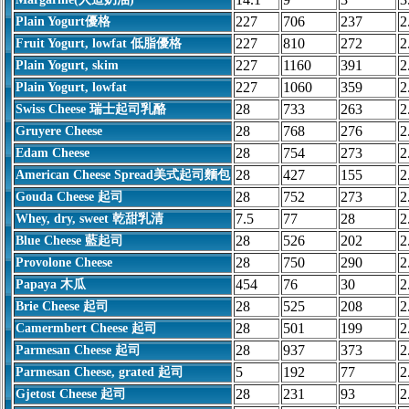
227
706
237
2
Plain Yogurt優格
227
810
272
2
Fruit Yogurt, lowfat 低脂優格
227
1160
391
2
Plain Yogurt, skim
227
1060
359
2
Plain Yogurt, lowfat
28
733
263
2
Swiss Cheese 瑞士起司乳酪
28
768
276
2
Gruyere Cheese
28
754
273
2
Edam Cheese
28
427
155
2
American Cheese Spread美式起司麵包
28
752
273
2
Gouda Cheese 起司
7.5
77
28
2
Whey, dry, sweet 乾甜乳清
28
526
202
2
Blue Cheese 藍起司
28
750
290
2
Provolone Cheese
454
76
30
2
Papaya 木瓜
28
525
208
2
Brie Cheese 起司
28
501
199
2
Camermbert Cheese 起司
28
937
373
2
Parmesan Cheese 起司
5
192
77
2
Parmesan Cheese, grated 起司
28
231
93
2
Gjetost Cheese 起司