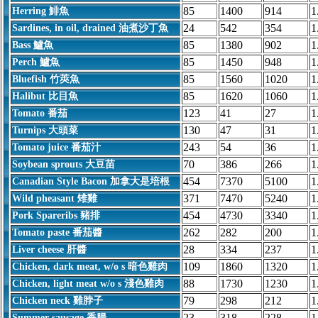
85
1400
914
1
Herring 鯡魚
24
542
354
1
Sardines, in oil, drained 油煮沙丁魚
85
1380
902
1
Bass 鱸魚
85
1450
948
1
Perch 鱸魚
85
1560
1020
1
Bluefish 竹莢魚
85
1620
1060
1
Halibut 比目魚
123
41
27
1
Tomato 番茄
130
47
31
1
Turnips 大頭菜
243
54
36
1
Tomato juice 番茄汁
70
386
266
1
Soybean sprouts 大豆苗
454
7370
5100
1
Canadian Style Bacon 加拿大是培根
371
7470
5240
1
Wild pheasant 雉雞
454
4730
3340
1
Pork Spareribs 豬排
262
282
200
1
Tomato paste 番茄醬
28
334
237
1
Liver cheese 肝醬
109
1860
1320
1
Chicken, dark meat, w/o s 暗色雞肉
88
1730
1230
1
Chicken, light meat w/o s 淺色雞肉
79
298
212
1
Chicken neck 雞脖子
23
318
228
1
Summer sausage 香腸