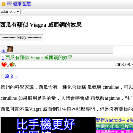
cht
健康
生殖
adm
西瓜有類似 Viagra 威而鋼的效果
----------- Reply -----------
eliu
1
西瓜有類似 Viagra 威而鋼的效果
2008-08-
0
0
-- 原文 --
德州的科學家說，西瓜含有一種化合物稱 瓜氨酸 citrulline，可以放鬆
citrulline 如果服用足夠的量，人體會轉會成 精氨酸
arginine
，對
西瓜可能不像Viagra 威而鋼對生殖器那麼專門，但是沒有藥物
覺得Android中文
手機照相看照片不方便
覺得鬧鐘/行事曆有