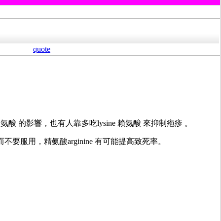
quote
ine 賴氨酸 的影響，也有人靠多吃
lysine 賴氨酸 來抑制疱疹
。
反而不要服用，
精氨酸
arginine
有可能提高致死率。