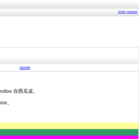
login
register
quote
lline 在西瓜皮。
nine
。