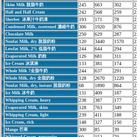
245
663
302
2
Skim Milk 脫脂牛奶
242
568
259
2
Half and Half Cream
193
171
78
2
Sherbet 冰果汁牛奶凍
306
1920
876
2
Condensed Milk, sweetened 濃縮牛奶
250
629
287
2
Chocolate Milk
120
3440
1570
2
Nonfat Milk, dry 脫脂奶粉
244
644
294
2
Lowfat Milk, 2% 低脂牛奶
126
681
311
2
Evaporated Milk 奶粉
133
381
174
2
Ice Cream 冰淇淋
244
637
291
2
Whole Milk 7全脂牛奶
128
2670
1220
2
Whole Milk, dry 全脂奶粉
68
1890
864
2
Nonfat Milk, dry, instant 脫脂奶粉
131
409
187
2
Ice Milk 冰牛奶
238
387
177
2
Whipping Cream, heavy
128
763
349
2
Evaporated Milk, skim
239
411
188
2
Whipping Cream, light
148
327
150
2
Ice Cream, rich
300
85
39
2
Mango 芒果
60
152
70
2
Whipped Cream, pressurize