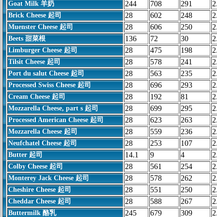
244
708
291
2
Goat Milk 羊奶
28
602
248
2
Brick Cheese 起司
28
606
250
2
Muenster Cheese 起司
136
72
30
2
Beets 甜菜根
28
475
198
2
Limburger Cheese 起司
28
578
241
2
Tilsit Cheese 起司
28
563
235
2
Port du salut Cheese 起司
28
696
293
2
Processed Swiss Cheese 起司
28
192
81
2
Cream Cheese 起司
28
699
295
2
Mozzarella Cheese, part s 起司
28
623
263
2
Processed American Cheese 起司
28
559
236
2
Mozzarella Cheese 起司
28
253
107
2
Neufchatel Cheese 起司
14.1
9
4
2
Butter 起司
28
561
254
2
Colby Cheese 起司
28
578
262
2
Monterey Jack Cheese 起司
28
551
250
2
Cheshire Cheese 起司
28
588
267
2
Cheddar Cheese 起司
245
679
309
2
Buttermilk 酪乳