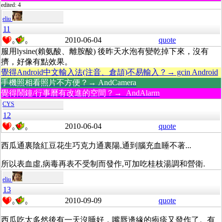
edited: 4
eliu
11
2010-06-04
quote
0
0
服用lysine(賴氨酸、離胺酸) 後昨天水泡有變乾掉下來，沒有
擠，好像有點效果。
覺得Android中文輸入法(注音、倉頡)不易輸入？→ gcin Android
手機照相看照片不方便？→ AndCamera
覺得鬧鐘/行事曆有改進的空間？→ AndAlarm
CYS
12
2010-06-04
quote
0
0
西瓜通裏陰紅豆花生巧克力通裏陽,通到腦充血睡不著...
所以表血虛,病毒再表不受制而發作,可加吃桂枝湯調和營衛.
eliu
13
2010-09-09
quote
0
0
西瓜吃太多然後有一天沒睡好，嘴唇邊緣的疱疹又發作了。有