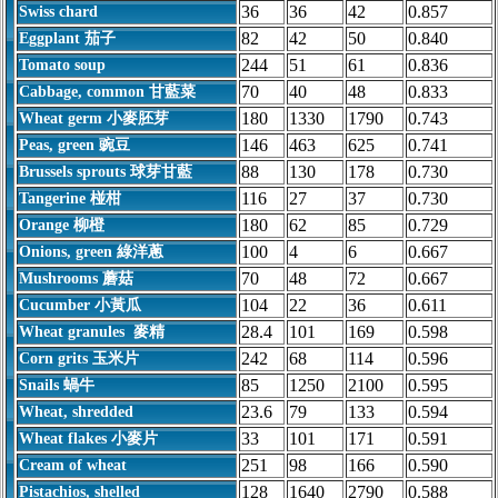
36
36
42
0.857
Swiss chard
82
42
50
0.840
Eggplant 茄子
244
51
61
0.836
Tomato soup
70
40
48
0.833
Cabbage, common 甘藍菜
180
1330
1790
0.743
Wheat germ 小麥胚芽
146
463
625
0.741
Peas, green 豌豆
88
130
178
0.730
Brussels sprouts 球芽甘藍
116
27
37
0.730
Tangerine 椪柑
180
62
85
0.729
Orange 柳橙
100
4
6
0.667
Onions, green 綠洋蔥
70
48
72
0.667
Mushrooms 蘑菇
104
22
36
0.611
Cucumber 小黃瓜
28.4
101
169
0.598
Wheat granules 麥精
242
68
114
0.596
Corn grits 玉米片
85
1250
2100
0.595
Snails 蝸牛
23.6
79
133
0.594
Wheat, shredded
33
101
171
0.591
Wheat flakes 小麥片
251
98
166
0.590
Cream of wheat
128
1640
2790
0.588
Pistachios, shelled