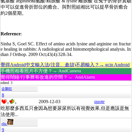
氨基酸 arginine精氨酸/精胺酸 & lysine 離胺酸 在兔子的骨折實驗
中可以促進骨折部位的癒合。與對照組相比可以提早骨折癒合
約2個星期。
Reference
:
Sinha S, Goel SC. Effect of amino acids lysine and arginine on fractur
e healing in rabbits: A radiological and histomorphological analysis. In
dian J Orthop. 2009 Oct;43(4):328-34.
覺得Android中文輸入法(注音、倉頡)不易輸入？→ gcin Android
手機照相看照片不方便？→ AndCamera
覺得鬧鐘/行事曆有改進的空間？→ AndAlarm
edited: 3
企鵝狂
8
2009-12-03
quote
0
0
吃那麼多西瓜只會因為想要尿尿所以有視覺效果,但是應該是無
法使用...
eliu
9