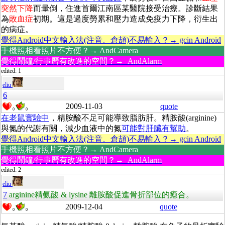
突然下降
而暈倒，住進首爾江南區某醫院接受治療。診斷結果
為
敗血症
初期。這是過度勞累和壓力造成免疫力下降，衍生出
的病症。
覺得Android中文輸入法(注音、倉頡)不易輸入？→ gcin Android
手機照相看照片不方便？→ AndCamera
覺得鬧鐘/行事曆有改進的空間？→ AndAlarm
edited: 1
eliu
6
2009-11-03
quote
0
0
在老鼠實驗中
，精胺酸不足可能導致脂肪肝。精胺酸(arginine)
與氮的代謝有關，減少血液中的氮
可能對肝臟有幫助
。
覺得Android中文輸入法(注音、倉頡)不易輸入？→ gcin Android
手機照相看照片不方便？→ AndCamera
覺得鬧鐘/行事曆有改進的空間？→ AndAlarm
edited: 2
eliu
7
arginine精氨酸 & lysine 離胺酸促進骨折部位的癒合。
2009-12-04
quote
0
0