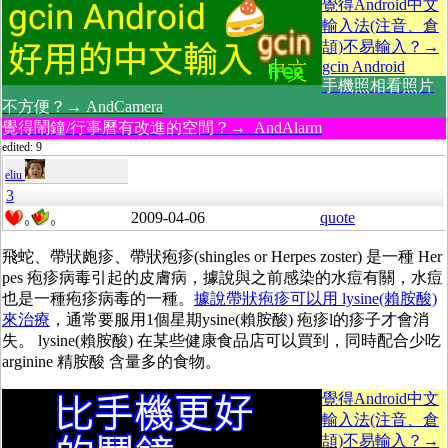
覺得Android中文
輸入法(注音、倉
頡)不易輸入？→
gcin Android
手機照相看照片
不方便？→ AndCamera
覺得鬧鐘/行事曆有改進的空間？→ AndAlarm
edited: 9
eliu
3
2009-04-06
quote
0
0
飛蛇、帶狀皰疹、帶狀疱疹(shingles or Herpes zoster) 是一種 Her
pes 疱疹病毒引起的皮膚病，據說與之前感染的水痘有關，水痘
也是一種疱疹病毒的一種。
據說帶狀疱疹可以用 lysine(賴胺酸)
來治療
，通常要服用1個星期ysine(賴胺酸) 疱疹l的疹子才會消
失。 lysine(賴胺酸) 在某些健康食品店可以買到，同時配合少吃
arginine 精胺酸 含量多的食物。
覺得Android中文
輸入法(注音、倉
頡)不易輸入？→