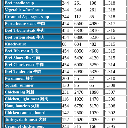
244
261
198
1.318
Beef noodle soup
244
344
261
1.318
Vegetable w/beef soup
244
112
85
1.318
Cream of Asparagus soup
454
6560
4980
1.317
Porterhouse steak 牛肉
454
6330
4810
1.316
Beef T-bone steak
牛肉
454
6880
5230
1.315
Beef Sirloin steak
牛肉
68
634
482
1.315
Knockwurst
454
6050
4600
1.315
Beef Rib roast
牛肉
454
5430
4130
1.315
Beef Short ribs
牛肉
454
6900
5250
1.314
Beef Chuck roast
牛肉
454
6990
5320
1.314
Beef Tenderloin
牛肉
200
55
42
1.310
Persimmon 柿子
130
85
65
1.308
Squash, summer
231
2470
1890
1.307
Chicken leg 雞腿
116
1920
1470
1.306
Chicken, light meat 雞肉
454
6750
5170
1.306
Ham, boneless 火腿
142
2500
1920
1.302
Chicken canned, boned
152
2620
2020
1.297
Turkey, dark meat 火雞
244
215
166
1.295
Cream of chicken soup