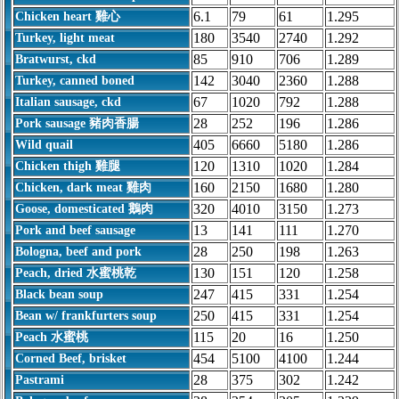
6.1
79
61
1.295
Chicken heart 雞心
180
3540
2740
1.292
Turkey, light meat
85
910
706
1.289
Bratwurst, ckd
142
3040
2360
1.288
Turkey, canned boned
67
1020
792
1.288
Italian sausage, ckd
28
252
196
1.286
Pork sausage 豬肉香腸
405
6660
5180
1.286
Wild quail
120
1310
1020
1.284
Chicken thigh 雞腿
160
2150
1680
1.280
Chicken, dark meat 雞肉
320
4010
3150
1.273
Goose, domesticated 鵝肉
13
141
111
1.270
Pork and beef sausage
28
250
198
1.263
Bologna, beef and pork
130
151
120
1.258
Peach, dried 水蜜桃乾
247
415
331
1.254
Black bean soup
250
415
331
1.254
Bean w/ frankfurters soup
115
20
16
1.250
Peach 水蜜桃
454
5100
4100
1.244
Corned Beef, brisket
28
375
302
1.242
Pastrami