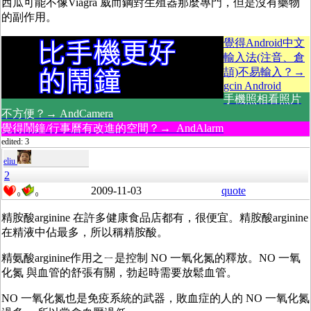
西瓜可能不像Viagra 威而鋼對生殖器那麼專門，但是沒有藥物
的副作用。
覺得Android中文
輸入法(注音、倉
頡)不易輸入？→
gcin Android
手機照相看照片
不方便？→ AndCamera
覺得鬧鐘/行事曆有改進的空間？→ AndAlarm
edited: 3
eliu
2
2009-11-03
quote
0
0
精胺酸
arginine 在許多健康食品店都有，很便宜。
精胺酸
arginine
在精液中佔最多，所以稱精胺酸。
精氨酸
arginine作用之ㄧ是控制 NO 一氧化氮的釋放。
NO 一氧
化氮 與血管的舒張有關，勃起時需要放鬆血管
。
NO 一氧化氮也是免疫系統的武器，敗血症的人的 NO
一氧化氮