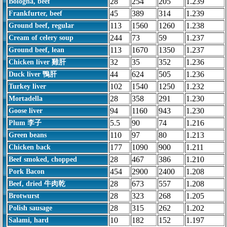
28
254
205
1.239
Bologna, beef
45
389
314
1.239
Frankfurter, beef
113
1560
1260
1.238
Ground beef, regular
244
73
59
1.237
Cream of celery soup
113
1670
1350
1.237
Ground beef, lean
32
35
352
1.236
Chicken liver 雞肝
44
624
505
1.236
Duck liver 鴨肝
102
1540
1250
1.232
Turkey liver
28
358
291
1.230
Mortadella
94
1160
943
1.230
Goose liver
5.5
90
74
1.216
Plum 李子
110
97
80
1.213
Green beans
177
1090
900
1.211
Chicken back
28
467
386
1.210
Beef smoked, chopped
454
2900
2400
1.208
Pork Bacon
28
673
557
1.208
Beef, dried 牛肉乾
28
323
268
1.205
Brotwurst
28
315
262
1.202
Polish sausage
10
182
152
1.197
Salami, hard