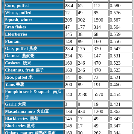
28.4
65
112
0.580
Corn, puffed
12
49
85
0.576
Wheat, puffed
205
902
1590
0.567
Squash, winter
47
177
314
0.564
Bran flakes
145
38
68
0.559
Elderberries
148
89
160
0.556
Plantain
28.4
175
320
0.547
Oats, puffed 燕麥
234
78
147
0.531
Oatmeal 燕麥粥
160
246
470
0.523
Cashews 腰果
160
246
470
0.523
Chestnuts, fresh 栗子
14
38
73
0.521
Rice, puffed 米
200
89
191
0.466
Yams 番薯
Pumpkin seeds & squash 南瓜
140
2530
5570
0.454
子
3
8
19
0.421
Garlic 大蒜
134
434
1200
0.362
Macadamia nuts 火山豆
145
17
49
0.347
Blackberries 黑莓
145
17
49
0.347
Blueberries 藍莓
160
90
262
0.344
Onions, mature 成熟的洋蔥