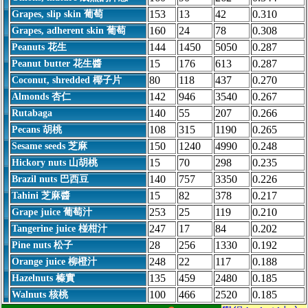
153
13
42
0.310
Grapes, slip skin 葡萄
160
24
78
0.308
Grapes, adherent skin 葡萄
144
1450
5050
0.287
Peanuts 花生
15
176
613
0.287
Peanut butter 花生醬
80
118
437
0.270
Coconut, shredded 椰子片
142
946
3540
0.267
Almonds 杏仁
140
55
207
0.266
Rutabaga
108
315
1190
0.265
Pecans 胡桃
150
1240
4990
0.248
Sesame seeds 芝麻
15
70
298
0.235
Hickory nuts 山胡桃
140
757
3350
0.226
Brazil nuts 巴西豆
15
82
378
0.217
Tahini 芝麻醬
253
25
119
0.210
Grape juice 葡萄汁
247
17
84
0.202
Tangerine juice 椪柑汁
28
256
1330
0.192
Pine nuts 松子
248
22
117
0.188
Orange juice 柳橙汁
135
459
2480
0.185
Hazelnuts 榛實
100
466
2520
0.185
Walnuts 核桃