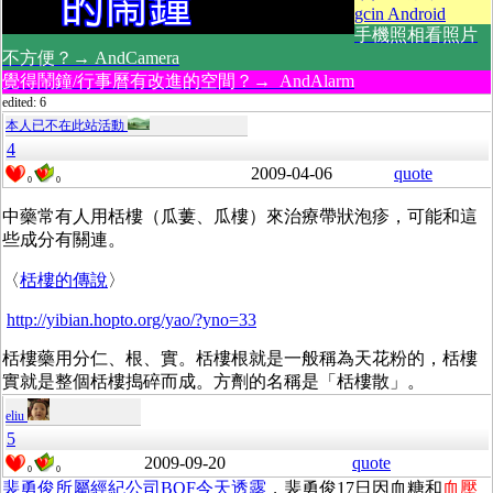
gcin Android
手機照相看照片
不方便？→ AndCamera
覺得鬧鐘/行事曆有改進的空間？→ AndAlarm
edited: 6
本人已不在此站活動
4
2009-04-06
quote
0
0
中藥常有人用栝樓（瓜蔞、瓜樓）來治療帶狀泡疹，可能和這
些成分有關連。
〈
栝樓的傳說
〉
http://yibian.hopto.org/yao/?yno=33
栝樓藥用分仁、根、實。栝樓根就是一般稱為天花粉的，栝樓
實就是整個栝樓搗碎而成。方劑的名稱是「栝樓散」。
eliu
5
2009-09-20
quote
0
0
裴勇俊所屬經紀公司BOF今天透露
，裴勇俊17日因血糖和
血壓