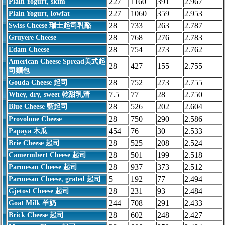
227
1160
391
2.967
Plain Yogurt, skim
227
1060
359
2.953
Plain Yogurt, lowfat
28
733
263
2.787
Swiss Cheese 瑞士起司乳酪
28
768
276
2.783
Gruyere Cheese
28
754
273
2.762
Edam Cheese
American Cheese Spread美式起
28
427
155
2.755
司麵包
28
752
273
2.755
Gouda Cheese 起司
7.5
77
28
2.750
Whey, dry, sweet 乾甜乳清
28
526
202
2.604
Blue Cheese 藍起司
28
750
290
2.586
Provolone Cheese
454
76
30
2.533
Papaya 木瓜
28
525
208
2.524
Brie Cheese 起司
28
501
199
2.518
Camermbert Cheese 起司
28
937
373
2.512
Parmesan Cheese 起司
5
192
77
2.494
Parmesan Cheese, grated 起司
28
231
93
2.484
Gjetost Cheese 起司
244
708
291
2.433
Goat Milk 羊奶
28
602
248
2.427
Brick Cheese 起司