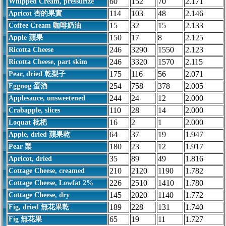
60
152
70
2.171
Whipped Cream, pressurize
114
103
48
2.146
Apricot 杏的果實
15
32
15
2.133
Coffee Cream 咖啡奶油
150
17
8
2.125
Apple 蘋果
246
3290
1550
2.123
Ricotta Cheese
246
3320
1570
2.115
Ricotta Cheese, part skim
175
116
56
2.071
Pear, dried 乾梨子
254
758
378
2.005
Eggnog 蛋酒
244
24
12
2.000
Applesauce, unsweetened
110
28
14
2.000
Crabapple, slices
16
2
1
2.000
Loquat 枇杷
64
37
19
1.947
Apple, dried 蘋果乾
180
23
12
1.917
Pear 梨
35
89
49
1.816
Apricot, dried
210
2120
1190
1.782
Cottage Cheese, creamed
226
2510
1410
1.780
Cottage Cheese, Lowfat 2%
145
2020
1140
1.772
Cottage Cheese, dry
189
228
131
1.740
Fig, dried 無花果乾
65
19
11
1.727
Fig 無花果