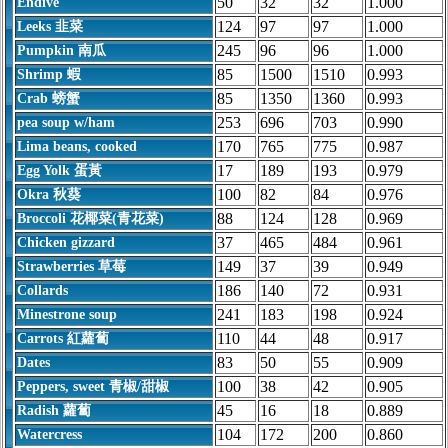
50
32
32
1.000
Endive
124
97
97
1.000
Leeks 韭菜
245
96
96
1.000
Pumpkin 南瓜
85
1500
1510
0.993
Shrimp 蝦
85
1350
1360
0.993
Crab 螃蟹
253
696
703
0.990
pea soup w/ham
170
765
775
0.987
Lima beans, cooked
17
189
193
0.979
Egg Yolk 蛋黃
100
82
84
0.976
Okra 秋葵
88
124
128
0.969
Broccoli 花椰菜(青花菜)
37
465
484
0.961
Chicken gizzard
149
37
39
0.949
Strawberries 草莓
186
140
72
0.931
Collards
241
183
198
0.924
Minestrone soup
110
44
48
0.917
Carrots 紅蘿蔔
83
50
55
0.909
Dates
100
38
42
0.905
Peppers, sweet 青椒/甜椒
45
16
18
0.889
Radish 蘿蔔
104
172
200
0.860
Watercress