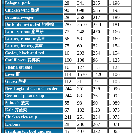
28
341
285
1.196
Bologna, pork
90
698
585
1.193
Chicken wing 雞翅
28
258
217
1.189
Braunschweiger
287
2610
2210
1.181
Duck, domesticated 飼養鴨
77
548
470
1.166
Lentil sprouts 扁豆芽
56
58
50
1.160
Lettuce, romaine 萵苣
75
60
52
1.154
Lettuce, iceberg 萵苣
16
293
254
1.154
Caviar, black and red
100
108
96
1.125
Cauliflower 花椰菜
16
127
113
1.124
Vienna sausage
113
1570
1420
1.106
Liver 肝
112
21
19
1.105
Guava 芭樂
244
251
229
1.096
New England Clam Chowder
244
83
76
1.092
Cream of potato soup
55
98
90
1.089
Spinach 菠菜
67
132
123
1.073
Kale 芥藍菜
241
251
234
1.073
Chicken rice soup
28
286
267
1.071
Kielbasa
45
407
382
1.065
Frankfurter, beef and por