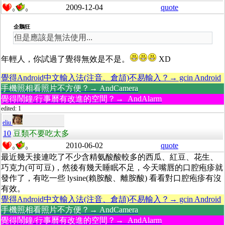
2009-12-04
quote
0
0
企鵝狂
但是應該是無法使用...
年輕人，你試過了覺得無效是不是。
XD
覺得Android中文輸入法(注音、倉頡)不易輸入？→ gcin Android
手機照相看照片不方便？→ AndCamera
覺得鬧鐘/行事曆有改進的空間？→ AndAlarm
edited: 1
eliu
10
豆類不要吃太多
2010-06-02
quote
0
0
最近幾天接連吃了不少含精氨酸酸較多的西瓜、紅豆、花生、
巧克力(可可豆)，然後有幾天睡眠不足，今天嘴唇的口腔疱疹就
發作了，有吃一些 lysine(賴胺酸、離胺酸) 看看對口腔疱疹有沒
有效。
覺得Android中文輸入法(注音、倉頡)不易輸入？→ gcin Android
手機照相看照片不方便？→ AndCamera
覺得鬧鐘/行事曆有改進的空間？→ AndAlarm