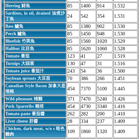
85
1400
914
1.532
Herring 鯡魚
Sardines, in oil, drained 油煮沙
24
542
354
1.531
丁魚
85
1380
902
1.530
Bass 鱸魚
85
1450
948
1.530
Perch 鱸魚
85
1560
1020
1.529
Bluefish 竹莢魚
85
1620
1060
1.528
Halibut 比目魚
123
41
27
1.519
Tomato 番茄
130
47
31
1.516
Turnips 大頭菜
243
54
36
1.500
Tomato juice 番茄汁
70
386
266
1.451
Soybean sprouts 大豆苗
Canadian Style Bacon 加拿大是
454
7370
5100
1.445
培根
371
7470
5240
1.426
Wild pheasant 雉雞
454
4730
3340
1.416
Pork Spareribs 豬排
262
282
200
1.410
Tomato paste 番茄醬
28
334
237
1.409
Liver cheese 肝醬
Chicken, dark meat, w/o s 暗色
109
1860
1320
1.409
雞肉