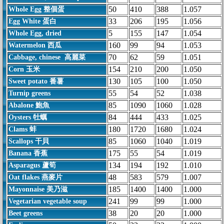
50
410
388
1.057
Whole Egg 整個蛋
33
206
195
1.056
Egg White 蛋白
5
155
147
1.054
Whole Egg, dried
160
99
94
1.053
Watermelon 西瓜
70
62
59
1.051
Cabbage, chinese 高麗菜
154
210
200
1.050
Corn 玉米
130
105
100
1.050
Sweet potato 番薯
55
54
52
1.038
Turnip greens
85
1090
1060
1.028
Abalone 鮑魚
84
444
433
1.025
Oysters 牡蠣
180
1720
1680
1.024
Clams 蚌
85
1060
1040
1.019
Scallops 干貝
175
55
54
1.019
Banana 香蕉
134
194
192
1.010
Asparagus 蘆筍
48
583
579
1.007
Oat flakes 燕麥片
185
1400
1400
1.000
Mayonnaise 美乃滋
241
99
99
1.000
Vegetarian vegetable soup
38
20
20
1.000
Beet greens