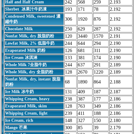
242
568
259
2.193
Half and Half Cream
193
171
78
2.192
Sherbet 冰果汁牛奶凍
Condensed Milk, sweetened 濃
306
1920
876
2.192
縮牛奶
250
629
287
2.192
Chocolate Milk
120
3440
1570
2.191
Nonfat Milk, dry 脫脂奶粉
244
644
294
2.190
Lowfat Milk, 2% 低脂牛奶
126
681
311
2.190
Evaporated Milk 奶粉
133
381
174
2.190
Ice Cream 冰淇淋
244
637
291
2.189
Whole Milk 7全脂牛奶
128
2670
1220
2.189
Whole Milk, dry 全脂奶粉
Nonfat Milk, dry, instant 脫脂
68
1890
864
2.188
奶粉
131
409
187
2.187
Ice Milk 冰牛奶
238
387
177
2.186
Whipping Cream, heavy
128
763
349
2.186
Evaporated Milk, skim
239
411
188
2.186
Whipping Cream, light
148
327
150
2.180
Ice Cream, rich
300
85
39
2.179
Mango 芒果