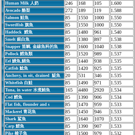
246
168
105
1.600
Human Milk 人奶
272
189
119
1.588
Avocado 酪梨
85
1550
1000
1.550
Salmon 鮭魚
85
1550
1000
1.550
Swordfish 旗魚
85
1480
961
1.540
Haddock 鱈魚
85
1380
897
1.538
Smelt 銀白魚
85
1600
1040
1.538
Snapper 笛鯛, 金線魚科的魚
85
1520
989
1.537
Pollock 鱈魚類
85
1440
938
1.535
Eel 鰻魚,鱔魚
85
1420
925
1.535
Catfish 鯰魚
20
531
346
1.535
Anchovy, in oit, drained 鯷魚
85
1490
971
1.535
Whitefish 白鮭
165
4480
2920
1.534
Tuna, in water 水煮鮪魚
85
1390
906
1.534
Cod 鱈魚
85
1470
959
1.533
Flat fish, flounder and s
85
1450
946
1.533
Mackerel 青花魚
85
1640
1070
1.533
Shark 鯊魚
85
1390
907
1.533
Carp 鯉魚
85
1500
979
1.532
Pike 梭子魚