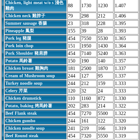
Chicken, light meat w/o s 淺色
88
1730
1230
1.407
雞肉
79
298
212
1.406
Chicken neck 雞脖子
23
318
228
1.395
Summer sausage 香腸
155
39
28
1.393
Pineapple 鳳梨
454
7550
5530
1.365
Pork leg 豬腿
151
1950
1430
1.364
Pork loin chop
454
7140
5240
1.363
Pork Shoulder 豬肩膀
150
190
140
1.357
Potato 馬鈴薯
181
2500
1870
1.337
Chicken breast 雞胸肉
244
127
95
1.337
Cream of Mushroom soup
244
212
159
1.333
Turkey noodle soup
120
32
24
1.333
Celery 芹菜
110
1160
872
1.330
Chicken drumstick
202
283
214
1.322
Potato, baking 烤馬鈴薯
454
7270
5500
1.322
Beef Flank steak
244
161
122
1.320
Chicken gumbo
241
219
166
1.319
Chicken noodle soup
454
7320
5550
1.319
Beef Round steak