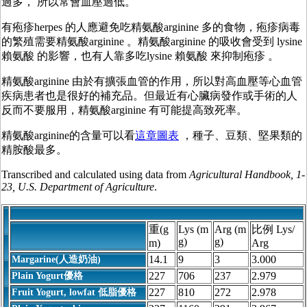
過多，
所以常會血壓過低。
有疱疹herpes 的人應避免吃
精氨酸
arginine 多的食物，
疱疹
病毒
的繁殖需要
精氨酸
arginine
。
精氨酸
arginine 的吸收會受到 lysine
賴氨酸 的影響，也有人靠多吃
lysine 賴氨酸 來抑制疱疹
。
精氨酸
arginine 由於有擴張血管的作用，所以對高血壓等心血管
疾病患者也是很好的補充品。但最近有心臟病發作或手術的人
反而不要服用，
精氨酸
arginine
有可能提高致死率。
精氨酸
arginine的含量可以看
這章圖表
，種子、豆類、堅果類的
精胺酸最多。
Transcribed and calculated using data from
Agricultural Handbook, 1-
23, U.S. Department of Agriculture
.
重(g
Lys (m
Arg (m
比例 Lys/
g)
g)
m)
Arg
14.1
9
3
3.000
Margarine(人造奶油)
227
706
237
2.979
Plain Yogurt優格
227
810
272
2.978
Fruit Yogurt, lowfat 低脂優格