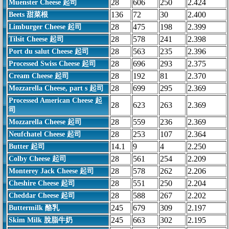
28
606
250
2.424
Muenster Cheese 起司
136
72
30
2.400
Beets 甜菜根
28
475
198
2.399
Limburger Cheese 起司
28
578
241
2.398
Tilsit Cheese 起司
28
563
235
2.396
Port du salut Cheese 起司
28
696
293
2.375
Processed Swiss Cheese 起司
28
192
81
2.370
Cream Cheese 起司
28
699
295
2.369
Mozzarella Cheese, part s 起司
Processed American Cheese 起
28
623
263
2.369
司
28
559
236
2.369
Mozzarella Cheese 起司
28
253
107
2.364
Neufchatel Cheese 起司
14.1
9
4
2.250
Butter 起司
28
561
254
2.209
Colby Cheese 起司
28
578
262
2.206
Monterey Jack Cheese 起司
28
551
250
2.204
Cheshire Cheese 起司
28
588
267
2.202
Cheddar Cheese 起司
245
679
309
2.197
Buttermilk 酪乳
245
663
302
2.195
Skim Milk 脫脂牛奶