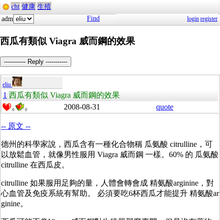
cht
健康
生殖
Find
adm
login
register
西瓜有類似 Viagra 威而鋼的效果
----------- Reply -----------
eliu
1
西瓜有類似 Viagra 威而鋼的效果
2008-08-31
quote
0
0
-- 原文 --
德州的科學家說，西瓜含有一種化合物稱 瓜氨酸 citrulline，可
以放鬆血管，就像男性服用 Viagra 威而鋼 一樣。60% 的 瓜氨酸
citrulline 在西瓜皮。
citrulline 如果服用足夠的量，人體會轉會成 精氨酸
arginine
，對
心血管及免疫系統有幫助。 必須要吃6杯西瓜才能提升
精氨酸
ar
ginine
。