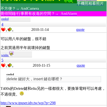
手機照相看照片
不方便？→ AndCamera
覺得鬧鐘/行事曆有改進的空間？→ AndAlarm
coolcd
4
2010-11-14
quote
0
0
可以用八年的鍵盤，很不錯
之前買過用半年就壞掉的鍵盤
winlin
5
2010-11-15
quote
0
0
coolcd
delete 鍵好大，insert 鍵在哪裡？
T400s的Delete鍵和eliu兄的一樣都很大，要換筆電時可以考慮，
不過很貴。
http://www.tpuser.idv.tw/wp/?p=298