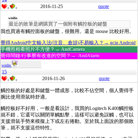
2016-11-25
quote
0
0
winlin
最近的敗筆是網購買了一個附有觸控板的鍵盤
我也買過有觸控面板的鍵盤，很難用。還是 mouse 比較好用。
覺得Android中文輸入法(注音、倉頡)不易輸入？→ gcin Android
手機照相看照片不方便？→ AndCamera
覺得鬧鐘/行事曆有改進的空間？→ AndAlarm
winlin
15
2016-11-26
quote
0
0
觸控板的好處是和鍵盤一體成形，比較不佔空間，個人覺得手
腕比使用滑鼠時舒適。
觸控板好不好用，一般是看設計，我買的Logitech K400觸控板
就不錯，它還可以關閉單觸點擊，這樣可以避免誤觸，也可以
支援滑鼠手勢來模擬上下或左右捲動。至於我上面說的那個敗
筆，就不支援這些特性。