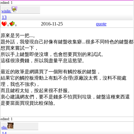
edited: 1
winlin
13
2016-11-25
quote
0
0
原來是另一把...。
題外話，我發現自己好像有鍵盤收集癖...很多不同特色的鍵盤都
想買來嘗試一下，
所以手上鍵盤即使沒壞，也會想要買別的來試試。
這樣很浪費錢，所以我盡量平息這慾望。
最近的敗筆是網購買了一個附有觸控板的鍵盤，
結果它的觸控板滑動上有點不合理(原廠說太舊，沒料不能處
理，我也不強求)，
而且鍵程太短，按起來很不舒服。
衷心建議網友們，要不是錢多不怕買到垃圾，鍵盤這種東西還
是要當面買現貨比較保險。
edited: 1
eliu
14