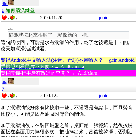
eliu
6
如何清洗鍵盤
2010-11-20
quote
0
0
eliu
鍵盤就按起來很順了，就像新的一樣。
這句話收回，可能是水有潤滑的作用，乾了之後還是卡卡的。
改天加潤滑油試試看。
覺得Android中文輸入法(注音、倉頡)不易輸入？→ gcin Android
手機照相看照片不方便？→ AndCamera
覺得鬧鐘/行事曆有改進的空間？→ AndAlarm
eliu
7
2010-12-11
quote
0
0
加了潤滑油後好像有比較順一些，不過還是有點卡，而且聲音
比較小，可能是因為油吸附聲音的關係。
加了潤滑油後，在裝回鍵盤之前，桌面鋪一張報紙，然後按鍵
面板在桌面用力摔很多次，把油摔出來，然後擦乾淨，否則油