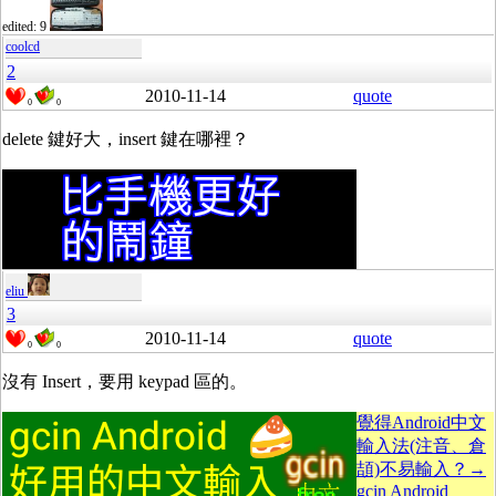
edited: 9
coolcd
2
2010-11-14
quote
0
0
delete 鍵好大，insert 鍵在哪裡？
eliu
3
2010-11-14
quote
0
0
沒有 Insert，要用 keypad 區的。
覺得Android中文
輸入法(注音、倉
頡)不易輸入？→
gcin Android