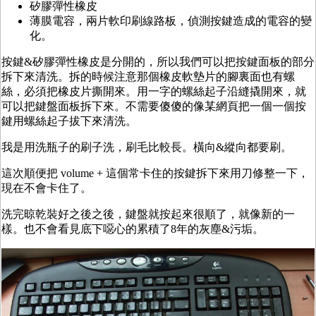
矽膠彈性橡皮
薄膜電容，兩片軟印刷線路板，偵測按鍵造成的電容的變
化。
按鍵&矽膠彈性橡皮是分開的，所以我們可以把按鍵面板的部分
拆下來清洗。拆的時候注意那個橡皮軟墊片的腳裏面也有螺
絲，必須把橡皮片撕開來。用一字的螺絲起子沿縫撬開來，就
可以把鍵盤面板拆下來。不需要傻傻的像某網頁把一個一個按
鍵用螺絲起子拔下來清洗。
我是用洗瓶子的刷子洗，刷毛比較長。橫向&縱向都要刷。
這次順便把 volume + 這個常卡住的按鍵拆下來用刀修整一下，
現在不會卡住了。
洗完晾乾裝好之後之後，鍵盤就按起來很順了，就像新的一
樣。也不會看見底下噁心的累積了8年的灰塵&污垢。