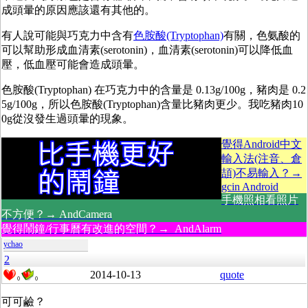
成頭暈的原因應該還有其他的。
有人說可能與巧克力中含有
色胺酸(Tryptophan)
有關，色氨酸的
可以幫助形成血清素(serotonin)，血清素(serotonin)可以降低血
壓，低血壓可能會造成頭暈。
色胺酸(Tryptophan) 在巧克力中的含量是 0.13g/100g，豬肉是 0.2
5g/100g，所以色胺酸(Tryptophan)含量比豬肉更少。我吃豬肉10
0g從沒發生過頭暈的現象。
覺得Android中文
輸入法(注音、倉
頡)不易輸入？→
gcin Android
手機照相看照片
不方便？→ AndCamera
覺得鬧鐘/行事曆有改進的空間？→ AndAlarm
ychao
2
2014-10-13
quote
0
0
可可鹼？