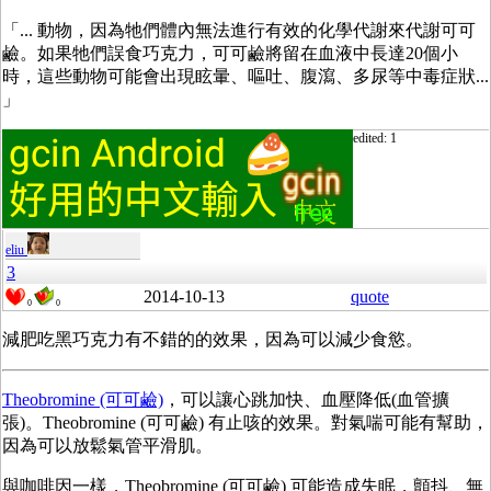
「... 動物，因為牠們體內無法進行有效的化學代謝來代謝可可
鹼。如果牠們誤食巧克力，可可鹼將留在血液中長達20個小
時，這些動物可能會出現眩暈、嘔吐、腹瀉、多尿等中毒症狀...
」
edited: 1
eliu
3
2014-10-13
quote
0
0
減肥吃黑巧克力有不錯的的效果，因為可以減少食慾。
Theobromine (可可鹼)
，可以讓心跳加快、血壓降低(血管擴
張)。Theobromine (可可鹼) 有止咳的效果。對氣喘可能有幫助，
因為可以放鬆氣管平滑肌。
與咖啡因一樣，Theobromine (可可鹼) 可能造成失眠，顫抖、無