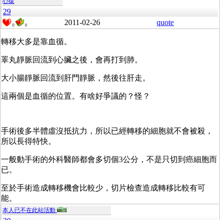
心猿
29
2011-02-26
quote
0
0
轉移大多是靠血循。
睪丸靜脈回流到心臟之後，會再打到肺。
大小腸靜脈回流到肝門靜脈，然後往肝走。
這兩個是血循的位置。有啥好爭議的？怪？
手術後多半體虛沒抵抗力，所以已經轉移的細胞就不會被殺，
所以長得特快。
一般動手術的外科醫師都會多切個3公分，不是只切到癌細胞而
已。
至於手術造成轉移機會比較少，切片檢查造成轉移比較有可
能。
本人已不在此站活動