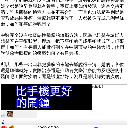
一樣，從結果就可以告訴我們許多事，誰有把握把惡性腫瘤治
好？都是說早發現就有希望，事實上要如何發現，還是交待不
清，許多西醫的檢查方法並不甚合理，而且也無法精準判斷是
否形成惡性腫瘤，治療就更不用說了，人都被你弄成只剩半條
命，如何和癌細胞戰鬥？
中醫完全沒有檢查惡性腫瘤的診斷方法，因為他只是在診斷人
體是否在平衝狀態。理論上把不平衡的弄成平衡就成了，但事
實上如何？有幾個人能做得到？在中國頂尖的中醫大師，他們
對於惡性腫瘤的治癒率如何？有目共睹。
所以，那些一出口就把腫瘤的來龍去脈說得一清二楚的，各位
還是聽聽就好，實際治療還是打聽有實際治療能力及經驗的中
醫師吧！面對疾病，還是謙虛點好，況且是難以應對的疾病。
edited: 1
eliu
2
2009-07-30
quote