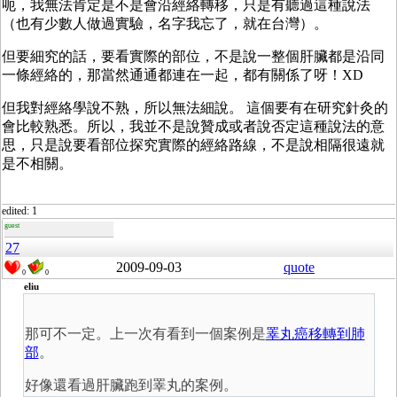
呃，我無法肯定是不是會沿經絡轉移，只是有聽過這種說法
（也有少數人做過實驗，名字我忘了，就在台灣）。
但要細究的話，要看實際的部位，不是說一整個肝臟都是沿同
一條經絡的，那當然通通都連在一起，都有關係了呀！XD
但我對經絡學說不熟，所以無法細說。 這個要有在研究針灸的
會比較熟悉。所以，我並不是說贊成或者說否定這種說法的意
思，只是說要看部位探究實際的經絡路線，不是說相隔很遠就
是不相關。
edited: 1
guest
27
2009-09-03
quote
0
0
eliu
那可不一定。上一次有看到一個案例是
睪丸癌移轉到肺
部
。
好像還看過肝臟跑到睪丸的案例。