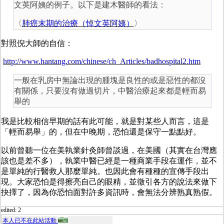
文英阿姨的例子。以下是建木醫師的看法：
〈
肺癌末期的治療（悼文英阿姨）
〉
對照倪大師的自信：
http://www.hantang.com/chinese/ch_Articles/badhospital2.htm
一般在乳房中無論出現的腫塊是良性的或是惡性的都沒
有關係，只要沒有做過切片，中醫治療起來都是輕而易
舉的
我是比較相信早期的話有此可能，就是對某些人而言，這是
「輕而易舉」的，但在中晚期，恐怕還是保守一點點好。
以前曾聽一位在美執業針灸師曾談過，在美國（其實在台灣應
該也是差不多），執業中醫已經是一種商業手段在運作，並不
是單純的行醫救人那麼單純。也因此會有種種的宣傳手段出
現。大家恐怕是得擦亮自己的眼精，並徵引各方的說法來做下
抉擇了，因為你恐怕面對許多資訊時，會無法分辨熟真熟假。
edited: 2
本人已不在此站活動