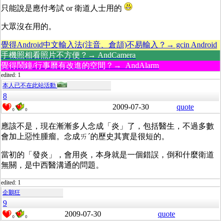
只能說是應付考試 or 衛道人士用的
大眾沒在用的。
覺得Android中文輸入法(注音、倉頡)不易輸入？→ gcin Android
手機照相看照片不方便？→ AndCamera
覺得鬧鐘/行事曆有改進的空間？→ AndAlarm
edited: 1
本人已不在此站活動
8
2009-07-30
quote
0
0
應該不是，現在漸漸多人念成「炎」了，包括醫生，不過多數
會加上惡性腫瘤。念成ㄞˊ的歷史其實是很短的。
當初的「發炎」，會用炎，本身就是一個錯誤，倒和什麼衛道
無關，是中西醫溝通的問題。
edited: 1
企鵝狂
9
2009-07-30
quote
0
0