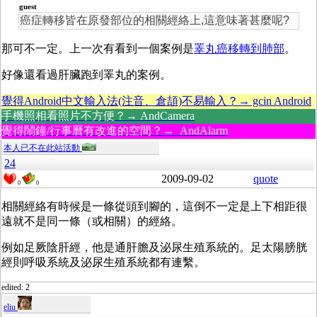
guest
癌症轉移皆在原發部位的相關經絡上,這意味著甚麼呢?
那可不一定。上一次有看到一個案例是
睪丸癌移轉到肺部
。
好像還看過肝臟跑到睪丸的案例。
覺得Android中文輸入法(注音、倉頡)不易輸入？→ gcin Android
手機照相看照片不方便？→ AndCamera
覺得鬧鐘/行事曆有改進的空間？→ AndAlarm
本人已不在此站活動
24
2009-09-02
quote
0
0
相關經絡有時候是一條從頭到腳的，這倒不一定是上下相距很
遠就不是同一條（或相關）的經絡。
例如足厥陰肝經，他是通肝膽及泌尿生殖系統的。足太陽膀胱
經則呼吸系統及泌尿生殖系統都有連繫。
edited: 2
eliu