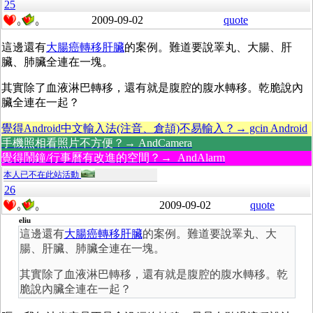
25
2009-09-02
quote
0
0
這邊還有
大腸癌轉移肝臟
的案例。難道要說睪丸、大腸、肝
臟、肺臟全連在一塊。
其實除了血液淋巴轉移，還有就是腹腔的腹水轉移。乾脆說內
臟全連在一起？
覺得Android中文輸入法(注音、倉頡)不易輸入？→ gcin Android
手機照相看照片不方便？→ AndCamera
覺得鬧鐘/行事曆有改進的空間？→ AndAlarm
本人已不在此站活動
26
2009-09-02
quote
0
0
eliu
這邊還有
大腸癌轉移肝臟
的案例。難道要說睪丸、大
腸、肝臟、肺臟全連在一塊。
其實除了血液淋巴轉移，還有就是腹腔的腹水轉移。乾
脆說內臟全連在一起？