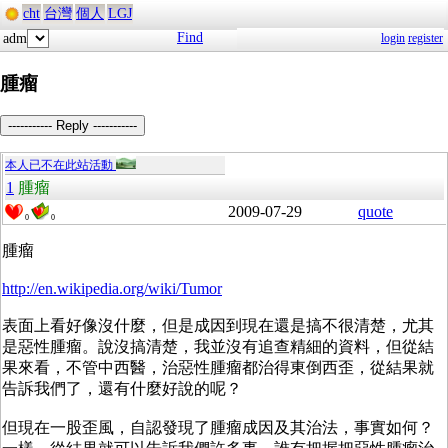
cht
台灣
個人
LGJ
Find
adm
login
register
腫瘤
----------- Reply -----------
本人已不在此站活動
1
腫瘤
2009-07-29
quote
0
0
腫瘤
http://en.wikipedia.org/wiki/Tumor
表面上看好像沒什麼，但是成因到現在還是搞不很清楚，尤其
是惡性腫瘤。說沒搞清楚，我並沒有追查精細的資料，但從結
果來看，不管中西醫，治惡性腫瘤都治得東倒西歪，從結果就
告訴我們了，還有什麼好說的呢？
但現在一股歪風，自認發現了腫瘤成因及其治法，事實如何？