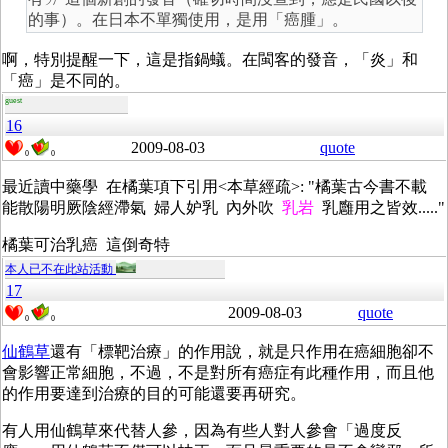
的事）。在日本不單獨使用，是用「癌腫」。
啊，特別提醒一下，這是指鍋蟻。在閩客的發音，「炎」和
「癌」是不同的。
guest
16
2009-08-03
quote
0
0
最近讀中藥學 在橘葉項下引用<本草經疏>: "橘葉古今書不載
能散陽明厥陰經滯氣 婦人妒乳 內外吹
乳岩
乳廱用之皆效....."
橘葉可治乳癌 這倒奇特
本人已不在此站活動
17
2009-08-03
quote
0
0
仙鶴草
還有「標靶治療」的作用說，就是只作用在癌細胞卻不
會影響正常細胞，不過，不是對所有癌症有此種作用，而且他
的作用要達到治療的目的可能還要再研究。
有人用仙鶴草來代替人參，因為有些人對人參會「過度反