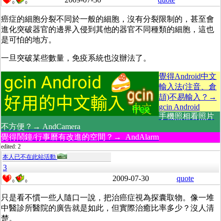
0
0
癌症的細胞分裂不同於一般的細胞，沒有分裂限制的，甚至會
進化突破器官的邊界入侵到其他的器官不同種類的細胞，這也
是可怕的地方。
一旦突破某些數量，免疫系統也沒辦法了。
覺得Android中文
輸入法(注音、倉
頡)不易輸入？→
gcin Android
手機照相看照片
不方便？→ AndCamera
覺得鬧鐘/行事曆有改進的空間？→ AndAlarm
edited: 2
本人已不在此站活動
3
2009-07-30
quote
0
0
只是看不慣一些人隨口一說，把治癌症視為探囊取物。像一堆
中醫診所醫院的廣告就是如此，但實際治癒比率多少？沒人清
楚。