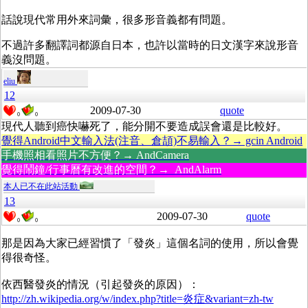
話說現代常用外來詞彙，很多形音義都有問題。
不過許多翻譯詞都源自日本，也許以當時的日文漢字來說形音
義沒問題。
eliu
12
2009-07-30
quote
0
0
現代人聽到癌快嚇死了，能分開不要造成誤會還是比較好。
覺得Android中文輸入法(注音、倉頡)不易輸入？→ gcin Android
手機照相看照片不方便？→ AndCamera
覺得鬧鐘/行事曆有改進的空間？→ AndAlarm
本人已不在此站活動
13
2009-07-30
quote
0
0
那是因為大家已經習慣了「發炎」這個名詞的使用，所以會覺
得很奇怪。
依西醫發炎的情況（引起發炎的原因）：
http://zh.wikipedia.org/w/index.php?title=炎症&variant=zh-tw