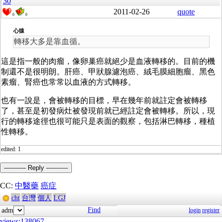
30
2011-02-26
quote
0
0
心猿
轉移大多是靠血循。
這是指一般的肉瘤，像卵巢癌就絕少是血液轉移的。目前的機
制還不是很明朗。肝癌、甲狀腺濾泡癌、絨毛膜細胞瘤、黑色
素瘤、腎癌也常常以血液的方式轉移。
也有一說是，會被轉移的目標，早在幾年前就註定會被轉移
了，甚至是初發病灶被發現前就已經註定會被轉移。所以，現
行的轉移途徑也很可能只是表面的觀察，包括淋巴轉移，種植
性轉移。
edited: 1
----------- Reply -----------
CC:
中醫藥
癌症
cht
台灣
個人
LGJ
Find
adm
login
register
views:138067