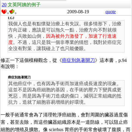
20
文英阿姨的例子
2009-08-19
quote
0
0
LGJ
我個人也是有點懷疑治療上有失誤。很多情形下，治療
方向正確，應該是可以拖久一點，治療方向不對就很
快，兵敗如山倒，
因為被外力激發了，加速了行進速
度
。不過，這只是我一個非專業的猜想，我對於癌症完
全沒有對策，讓我碰上了也只能傻眼。
修正一下這個模糊觀念，從《
癌症別急著開刀
》這本書，p.94
有說明：
癌症別急著開刀
其他癌症中，也有因為手術而加速癌成長速度的現象。
這並不是因為癌細胞的基因，在手術的壓力下變異成更
兇惡，而是因為手術刀造成的傷口，減弱正常組織的抵
抗力，造就了細胞容易增殖的好環境。
一般手術通常會為了清理乾淨癌細胞，會對周圍的臟器過度傷
害，甚至去除，而這些臟器組織原本是一道防線，可以阻止癌
細胞的增殖及擴散。像 scirrhus 胃癌的手術常會破壞了腹膜，而