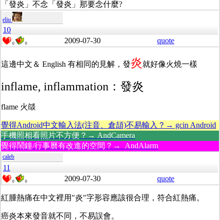
「發炎」不念「發炎」那要念什麼?
eliu
10
2009-07-30
quote
0
0
炎
這邊中文＆ English 有相同的見解，發
就好像火燒一樣
inflame, inflammation：發炎
flame 火燄
覺得Android中文輸入法(注音、倉頡)不易輸入？→ gcin Android
手機照相看照片不方便？→ AndCamera
覺得鬧鐘/行事曆有改進的空間？→ AndAlarm
caleb
11
2009-07-30
quote
0
0
紅腫熱痛在中文裡用"炎"字形容應該很合理，符合紅熱痛。
癌炎本來發音就不同，不易誤會。