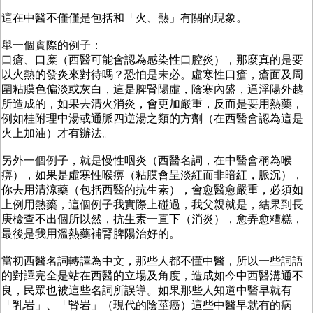
這在中醫不僅僅是包括和「火、熱」有關的現象。
舉一個實際的例子：
口瘡、口糜（西醫可能會認為感染性口腔炎），那麼真的是要
以火熱的發炎來對待嗎？恐怕是未必。虛寒性口瘡，瘡面及周
圍粘膜色偏淡或灰白，這是脾腎陽虛，陰寒內盛，逼浮陽外越
所造成的，如果去清火消炎，會更加嚴重，反而是要用熱藥，
例如桂附理中湯或通脈四逆湯之類的方劑（在西醫會認為這是
火上加油）才有辦法。
另外一個例子，就是慢性咽炎（西醫名詞，在中醫會稱為喉
痹），如果是虛寒性喉痹（粘膜會呈淡紅而非暗紅，脈沉），
你去用清涼藥（包括西醫的抗生素），會愈醫愈嚴重，必須如
上例用熱藥，這個例子我實際上碰過，我父親就是，結果到長
庚檢查不出個所以然，抗生素一直下（消炎），愈弄愈糟糕，
最後是我用溫熱藥補腎脾陽治好的。
當初西醫名詞轉譯為中文，那些人都不懂中醫，所以一些詞語
的對譯完全是站在西醫的立場及角度，造成如今中西醫溝通不
良，民眾也被這些名詞所誤導。如果那些人知道中醫早就有
「乳岩」、「腎岩」（現代的陰莖癌）這些中醫早就有的病