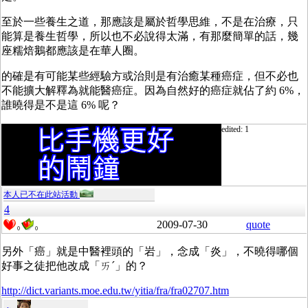
至於一些養生之道，那應該是屬於哲學思維，不是在治療，只
能算是養生哲學，所以也不必說得太滿，有那麼簡單的話，幾
座糯焙鵝都應該是在華人圈。
的確是有可能某些經驗方或治則是有治癒某種癌症，但不必也
不能擴大解釋為就能醫癌症。因為自然好的癌症就佔了約 6%，
誰曉得是不是這 6% 呢？
edited: 1
本人已不在此站活動
4
2009-07-30
quote
0
0
另外「癌」就是中醫裡頭的「岩」，念成「炎」，不曉得哪個
好事之徒把他改成「ㄞˊ」的？
http://dict.variants.moe.edu.tw/yitia/fra/fra02707.htm