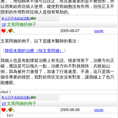
應」，用仙鶴草不僅可以扶正，而且最重要的是不會戀邪，所
以用來給癌症病人使用，縱使對癌細胞沒有作用，但扶正又不
戀邪的作用對癌症病人是很有幫助的。
本人已不在此站活動
18
文英阿姨的例子
2009-08-07
quote
0
0
文英阿姨的例子。以下是建木醫師的看法：
〈
肺癌末期的治療（悼文英阿姨）
〉
我個人也是有點懷疑治療上有失誤。很多情形下，治療方向正
確，應該是可以拖久一點，治療方向不對就很快，兵敗如山
倒，因為被外力激發了，加速了行進速度。不過，這只是我一
個非專業的猜想，我對於癌症完全沒有對策，讓我碰上了也只
能傻眼。
edited: 1
本人已不在此站活動
19
文英阿姨的例子
2009-08-08
quote
0
0
LGJ