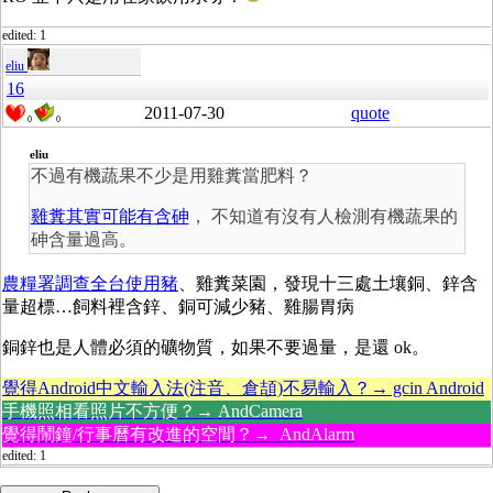
edited: 1
eliu
16
2011-07-30
quote
0
0
eliu
不過有機蔬果不少是用雞糞當肥料？
雞糞其實可能有含砷
， 不知道有沒有人檢測有機蔬果的
砷含量過高。
農糧署調查全台使用豬
、雞糞菜園，發現十三處土壤銅、鋅含
量超標…飼料裡含鋅、銅可減少豬、雞腸胃病
銅鋅也是人體必須的礦物質，如果不要過量，是還 ok。
覺得Android中文輸入法(注音、倉頡)不易輸入？→ gcin Android
手機照相看照片不方便？→ AndCamera
覺得鬧鐘/行事曆有改進的空間？→ AndAlarm
edited: 1