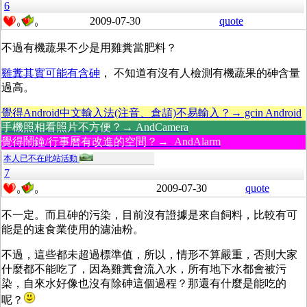
6
2009-07-30
quote
0
0
不過有機蔬果不少是用雞糞當肥料？
雞糞其實可能有含砷
， 不知道有沒有人檢測有機蔬果的砷含量
過高。
覺得Android中文輸入法(注音、倉頡)不易輸入？→ gcin Android
手機照相看照片不方便？→ AndCamera
覺得鬧鐘/行事曆有改進的空間？→ AndAlarm
本人已不在此站活動
7
2009-07-30
quote
0
0
不一定。而且砷的污染，目前沒有證據是來自飼料，比較有可
能是的速食業使用的濾油粉。
不過，這些都未超過標準值，所以，情形不算嚴重，否則大家
什麼都不能吃了，因為雞糞會流入水，所有地下水都會被污
染，自來水好像也沒有除砷這個過程？那還有什麼是能吃的
呢？