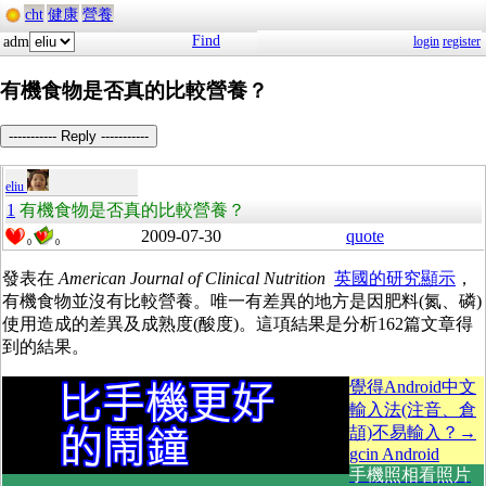
cht
健康
營養
Find
adm
login
register
有機食物是否真的比較營養？
----------- Reply -----------
eliu
1
有機食物是否真的比較營養？
2009-07-30
quote
0
0
發表在
American Journal of Clinical Nutrition
英國的研究顯示
，
有機食物並沒有比較營養。唯一有差異的地方是因肥料(氮、磷)
使用造成的差異及成熟度(酸度)。這項結果是分析162篇文章得
到的結果。
覺得Android中文
輸入法(注音、倉
頡)不易輸入？→
gcin Android
手機照相看照片