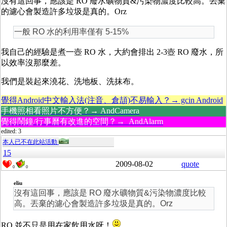
沒有這回事，應該是 RO 廢水礦物質&污染物濃度比較高。丟棄
的濾心會製造許多垃圾是真的。Orz
一般 RO 水的利用率僅有 5-15%
我自己的經驗是煮一壺 RO 水，大約會排出 2-3壺 RO 廢水，所
以效率沒那麼差。
我們是裝起來澆花、洗地板、洗抹布。
覺得Android中文輸入法(注音、倉頡)不易輸入？→ gcin Android
手機照相看照片不方便？→ AndCamera
覺得鬧鐘/行事曆有改進的空間？→ AndAlarm
edited: 3
本人已不在此站活動
15
2009-08-02
quote
0
0
eliu
沒有這回事，應該是 RO 廢水礦物質&污染物濃度比較
高。丟棄的濾心會製造許多垃圾是真的。Orz
RO 並不只是用在家飲用水呀！