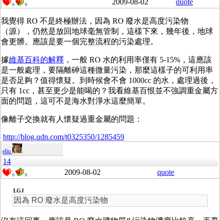
2009-08-02
quote
0
0
我覺得 RO 不是終極辦法，因為 RO 廢水是高度污染物
（源），仍然是放回地球毫無管制，這樣下來，幾年後，地球
會更髒。應該是要一個完整流程的污染處理。
據
維基百科的解釋
，一般 RO 水的利用率僅有 5-15%，這應該
是一般處理，要隔離砷這種微量污染，那麼這樣子的可利用率
是否足夠？值得懷疑。到時候會不會 1000cc 的水，處理過後，
只有 1cc，甚至更少是能喝的？我看維基百恨並不強調重金屬方
面的問題，這可不是海水對淨水這麼簡單。
像離子交換就有人懷疑過重金屬的問題：
http://blog.udn.com/t0325350/1285459
eliu
14
2009-08-02
quote
0
0
LGJ
因為 RO 廢水是高度污染物