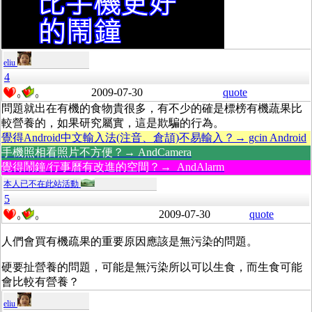
eliu
4
2009-07-30
quote
0
0
問題就出在有機的食物貴很多，有不少的確是標榜有機蔬果比
較營養的，如果研究屬實，這是欺騙的行為。
覺得Android中文輸入法(注音、倉頡)不易輸入？→ gcin Android
手機照相看照片不方便？→ AndCamera
覺得鬧鐘/行事曆有改進的空間？→ AndAlarm
本人已不在此站活動
5
2009-07-30
quote
0
0
人們會買有機疏果的重要原因應該是無污染的問題。
硬要扯營養的問題，可能是無污染所以可以生食，而生食可能
會比較有營養？
eliu