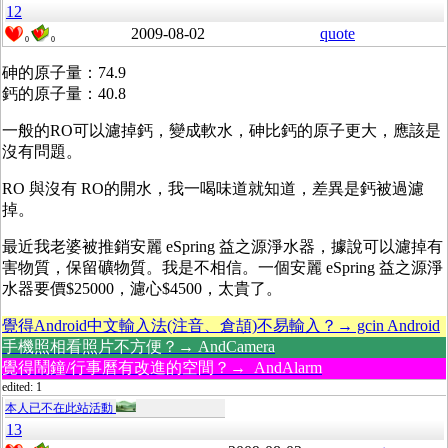
12
2009-08-02
quote
0
0
砷的原子量：74.9
鈣的原子量：40.8
一般的RO可以濾掉鈣，變成軟水，砷比鈣的原子更大，應該是
沒有問題。
RO 與沒有 RO的開水，我一喝味道就知道，差異是鈣被過濾
掉。
最近我老婆被推銷安麗 eSpring 益之源淨水器，據說可以濾掉有
害物質，保留礦物質。我是不相信。一個安麗 eSpring 益之源淨
水器要價$25000，濾心$4500，太貴了。
覺得Android中文輸入法(注音、倉頡)不易輸入？→ gcin Android
手機照相看照片不方便？→ AndCamera
覺得鬧鐘/行事曆有改進的空間？→ AndAlarm
edited: 1
本人已不在此站活動
13