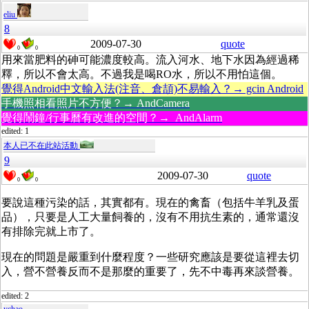
eliu
8
2009-07-30
quote
0
0
用來當肥料的砷可能濃度較高。流入河水、地下水因為經過稀
釋，所以不會太高。不過我是喝RO水，所以不用怕這個。
覺得Android中文輸入法(注音、倉頡)不易輸入？→ gcin Android
手機照相看照片不方便？→ AndCamera
覺得鬧鐘/行事曆有改進的空間？→ AndAlarm
edited: 1
本人已不在此站活動
9
2009-07-30
quote
0
0
要說這種污染的話，其實都有。現在的禽畜（包括牛羊乳及蛋
品），只要是人工大量飼養的，沒有不用抗生素的，通常還沒
有排除完就上市了。
現在的問題是嚴重到什麼程度？一些研究應該是要從這裡去切
入，營不營養反而不是那麼的重要了，先不中毒再來談營養。
edited: 2