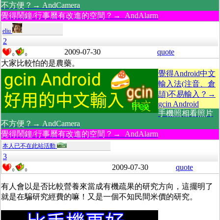
不方便？→ AndCamera
覺得鬧鐘/行事曆有改進的空間？→ AndAlarm
eliu
2
2009-07-30
quote
0
0
大家比較怕的是農藥。
覺得Android中文
輸入法(注音、倉
頡)不易輸入？→
gcin Android
手機照相看照片
不方便？→ AndCamera
覺得鬧鐘/行事曆有改進的空間？→ AndAlarm
本人已不在此站活動
3
2009-07-30
quote
0
0
有人會以是否比較營養來當成有機疏果的研究方向，這擺明了
就是在騙研究經費的嘛！又是一個不知民間米價的研究。