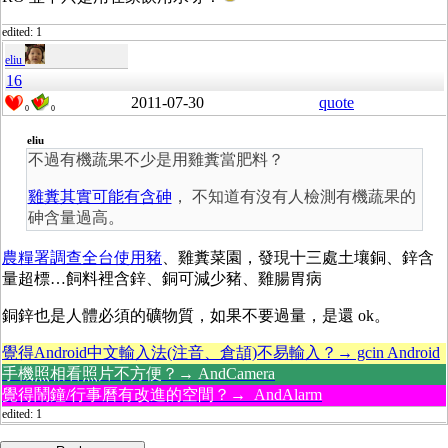
edited: 1
eliu
16
2011-07-30
quote
0
0
eliu
不過有機蔬果不少是用雞糞當肥料？
雞糞其實可能有含砷
， 不知道有沒有人檢測有機蔬果的
砷含量過高。
農糧署調查全台使用豬
、雞糞菜園，發現十三處土壤銅、鋅含
量超標…飼料裡含鋅、銅可減少豬、雞腸胃病
銅鋅也是人體必須的礦物質，如果不要過量，是還 ok。
覺得Android中文輸入法(注音、倉頡)不易輸入？→ gcin Android
手機照相看照片不方便？→ AndCamera
覺得鬧鐘/行事曆有改進的空間？→ AndAlarm
edited: 1