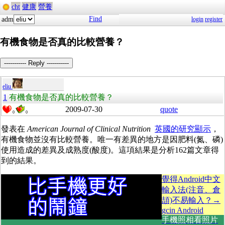
cht
健康
營養
Find
adm
login
register
有機食物是否真的比較營養？
----------- Reply -----------
eliu
1
有機食物是否真的比較營養？
2009-07-30
quote
0
0
發表在
American Journal of Clinical Nutrition
英國的研究顯示
，
有機食物並沒有比較營養。唯一有差異的地方是因肥料(氮、磷)
使用造成的差異及成熟度(酸度)。這項結果是分析162篇文章得
到的結果。
覺得Android中文
輸入法(注音、倉
頡)不易輸入？→
gcin Android
手機照相看照片