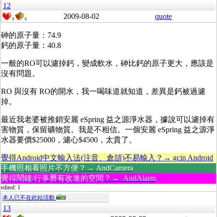
12
2009-08-02
quote
0
0
砷的原子量：74.9
鈣的原子量：40.8
一般的RO可以濾掉鈣，變成軟水，砷比鈣的原子更大，應該是
沒有問題。
RO 與沒有 RO的開水，我一喝味道就知道，差異是鈣被過濾
掉。
最近我老婆被推銷安麗 eSpring 益之源淨水器，據說可以濾掉有
害物質，保留礦物質。我是不相信。一個安麗 eSpring 益之源淨
水器要價$25000，濾心$4500，太貴了。
覺得Android中文輸入法(注音、倉頡)不易輸入？→ gcin Android
手機照相看照片不方便？→ AndCamera
覺得鬧鐘/行事曆有改進的空間？→ AndAlarm
edited: 1
本人已不在此站活動
13