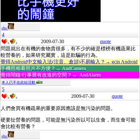
eliu
4
2009-07-30
quote
0
0
問題就出在有機的食物貴很多，有不少的確是標榜有機蔬果比
較營養的，如果研究屬實，這是欺騙的行為。
覺得Android中文輸入法(注音、倉頡)不易輸入？→ gcin Android
手機照相看照片不方便？→ AndCamera
覺得鬧鐘/行事曆有改進的空間？→ AndAlarm
本人已不在此站活動
5
2009-07-30
quote
0
0
人們會買有機疏果的重要原因應該是無污染的問題。
硬要扯營養的問題，可能是無污染所以可以生食，而生食可能
會比較有營養？
eliu