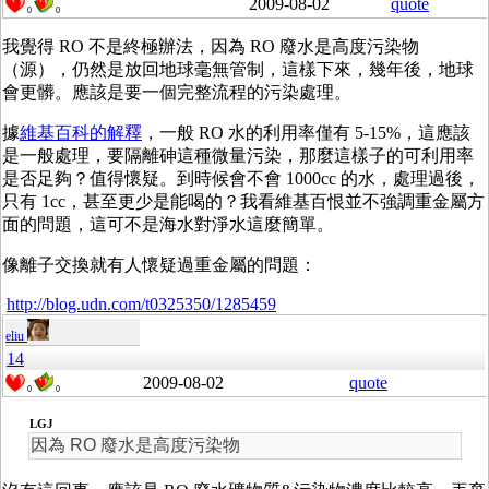
2009-08-02
quote
0
0
我覺得 RO 不是終極辦法，因為 RO 廢水是高度污染物
（源），仍然是放回地球毫無管制，這樣下來，幾年後，地球
會更髒。應該是要一個完整流程的污染處理。
據
維基百科的解釋
，一般 RO 水的利用率僅有 5-15%，這應該
是一般處理，要隔離砷這種微量污染，那麼這樣子的可利用率
是否足夠？值得懷疑。到時候會不會 1000cc 的水，處理過後，
只有 1cc，甚至更少是能喝的？我看維基百恨並不強調重金屬方
面的問題，這可不是海水對淨水這麼簡單。
像離子交換就有人懷疑過重金屬的問題：
http://blog.udn.com/t0325350/1285459
eliu
14
2009-08-02
quote
0
0
LGJ
因為 RO 廢水是高度污染物