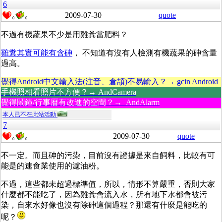
6
2009-07-30
quote
0
0
不過有機蔬果不少是用雞糞當肥料？
雞糞其實可能有含砷
， 不知道有沒有人檢測有機蔬果的砷含量
過高。
覺得Android中文輸入法(注音、倉頡)不易輸入？→ gcin Android
手機照相看照片不方便？→ AndCamera
覺得鬧鐘/行事曆有改進的空間？→ AndAlarm
本人已不在此站活動
7
2009-07-30
quote
0
0
不一定。而且砷的污染，目前沒有證據是來自飼料，比較有可
能是的速食業使用的濾油粉。
不過，這些都未超過標準值，所以，情形不算嚴重，否則大家
什麼都不能吃了，因為雞糞會流入水，所有地下水都會被污
染，自來水好像也沒有除砷這個過程？那還有什麼是能吃的
呢？