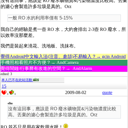
沒有這回事，應該是 RO 廢水礦物質&污染物濃度比較高。丟棄
的濾心會製造許多垃圾是真的。Orz
一般 RO 水的利用率僅有 5-15%
我自己的經驗是煮一壺 RO 水，大約會排出 2-3壺 RO 廢水，所
以效率沒那麼差。
我們是裝起來澆花、洗地板、洗抹布。
覺得Android中文輸入法(注音、倉頡)不易輸入？→ gcin Android
手機照相看照片不方便？→ AndCamera
覺得鬧鐘/行事曆有改進的空間？→ AndAlarm
edited: 3
本人已不在此站活動
15
2009-08-02
quote
0
0
eliu
沒有這回事，應該是 RO 廢水礦物質&污染物濃度比較
高。丟棄的濾心會製造許多垃圾是真的。Orz
RO 並不只是用在家飲用水呀！