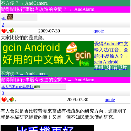
不方便？→ AndCamera
覺得鬧鐘/行事曆有改進的空間？→ AndAlarm
eliu
2
2009-07-30
quote
0
0
大家比較怕的是農藥。
覺得Android中文
輸入法(注音、倉
頡)不易輸入？→
gcin Android
手機照相看照片
不方便？→ AndCamera
覺得鬧鐘/行事曆有改進的空間？→ AndAlarm
本人已不在此站活動
3
2009-07-30
quote
0
0
有人會以是否比較營養來當成有機疏果的研究方向，這擺明了
就是在騙研究經費的嘛！又是一個不知民間米價的研究。