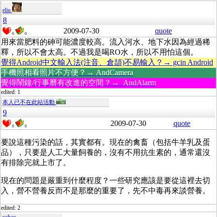
eliu
8
2009-07-30
quote
0
0
用來當肥料的砷可能濃度較高。流入河水、地下水因為經過稀
釋，所以不會太高。不過我是喝RO水，所以不用怕這個。
覺得Android中文輸入法(注音、倉頡)不易輸入？→ gcin Android
手機照相看照片不方便？→ AndCamera
覺得鬧鐘/行事曆有改進的空間？→ AndAlarm
edited: 1
本人已不在此站活動
9
2009-07-30
quote
0
0
要說這種污染的話，其實都有。現在的禽畜（包括牛羊乳及蛋
品），只要是人工大量飼養的，沒有不用抗生素的，通常還沒
有排除完就上市了。
現在的問題是嚴重到什麼程度？一些研究應該是要從這裡去切
入，營不營養反而不是那麼的重要了，先不中毒再來談營養。
edited: 2