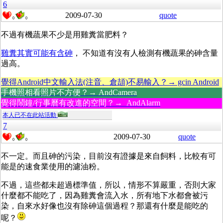
6
2009-07-30
quote
0
0
不過有機蔬果不少是用雞糞當肥料？
雞糞其實可能有含砷
， 不知道有沒有人檢測有機蔬果的砷含量
過高。
覺得Android中文輸入法(注音、倉頡)不易輸入？→ gcin Android
手機照相看照片不方便？→ AndCamera
覺得鬧鐘/行事曆有改進的空間？→ AndAlarm
本人已不在此站活動
7
2009-07-30
quote
0
0
不一定。而且砷的污染，目前沒有證據是來自飼料，比較有可
能是的速食業使用的濾油粉。
不過，這些都未超過標準值，所以，情形不算嚴重，否則大家
什麼都不能吃了，因為雞糞會流入水，所有地下水都會被污
染，自來水好像也沒有除砷這個過程？那還有什麼是能吃的
呢？