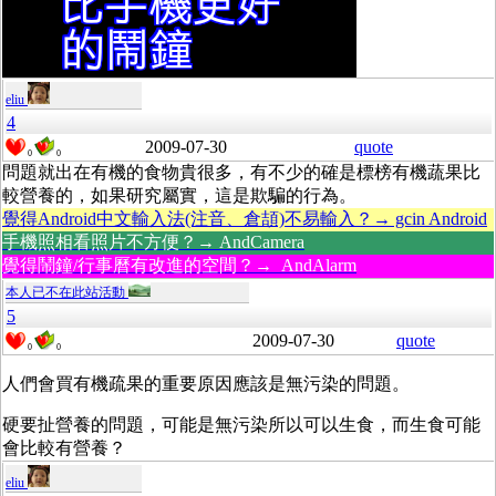
eliu
4
2009-07-30
quote
0
0
問題就出在有機的食物貴很多，有不少的確是標榜有機蔬果比
較營養的，如果研究屬實，這是欺騙的行為。
覺得Android中文輸入法(注音、倉頡)不易輸入？→ gcin Android
手機照相看照片不方便？→ AndCamera
覺得鬧鐘/行事曆有改進的空間？→ AndAlarm
本人已不在此站活動
5
2009-07-30
quote
0
0
人們會買有機疏果的重要原因應該是無污染的問題。
硬要扯營養的問題，可能是無污染所以可以生食，而生食可能
會比較有營養？
eliu