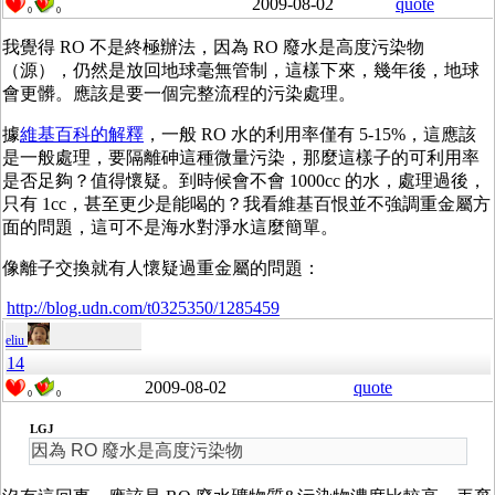
2009-08-02
quote
0
0
我覺得 RO 不是終極辦法，因為 RO 廢水是高度污染物
（源），仍然是放回地球毫無管制，這樣下來，幾年後，地球
會更髒。應該是要一個完整流程的污染處理。
據
維基百科的解釋
，一般 RO 水的利用率僅有 5-15%，這應該
是一般處理，要隔離砷這種微量污染，那麼這樣子的可利用率
是否足夠？值得懷疑。到時候會不會 1000cc 的水，處理過後，
只有 1cc，甚至更少是能喝的？我看維基百恨並不強調重金屬方
面的問題，這可不是海水對淨水這麼簡單。
像離子交換就有人懷疑過重金屬的問題：
http://blog.udn.com/t0325350/1285459
eliu
14
2009-08-02
quote
0
0
LGJ
因為 RO 廢水是高度污染物