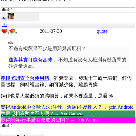
edited: 1
eliu
16
2011-07-30
quote
0
0
eliu
不過有機蔬果不少是用雞糞當肥料？
雞糞其實可能有含砷
， 不知道有沒有人檢測有機蔬果的
砷含量過高。
農糧署調查全台使用豬
、雞糞菜園，發現十三處土壤銅、鋅含
量超標…飼料裡含鋅、銅可減少豬、雞腸胃病
銅鋅也是人體必須的礦物質，如果不要過量，是還 ok。
覺得Android中文輸入法(注音、倉頡)不易輸入？→ gcin Android
手機照相看照片不方便？→ AndCamera
覺得鬧鐘/行事曆有改進的空間？→ AndAlarm
edited: 1