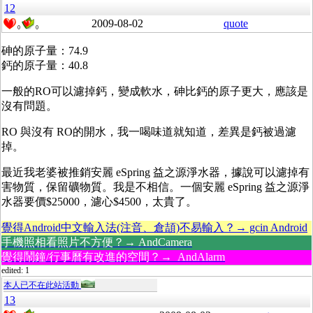
12
2009-08-02
quote
0
0
砷的原子量：74.9
鈣的原子量：40.8
一般的RO可以濾掉鈣，變成軟水，砷比鈣的原子更大，應該是
沒有問題。
RO 與沒有 RO的開水，我一喝味道就知道，差異是鈣被過濾
掉。
最近我老婆被推銷安麗 eSpring 益之源淨水器，據說可以濾掉有
害物質，保留礦物質。我是不相信。一個安麗 eSpring 益之源淨
水器要價$25000，濾心$4500，太貴了。
覺得Android中文輸入法(注音、倉頡)不易輸入？→ gcin Android
手機照相看照片不方便？→ AndCamera
覺得鬧鐘/行事曆有改進的空間？→ AndAlarm
edited: 1
本人已不在此站活動
13