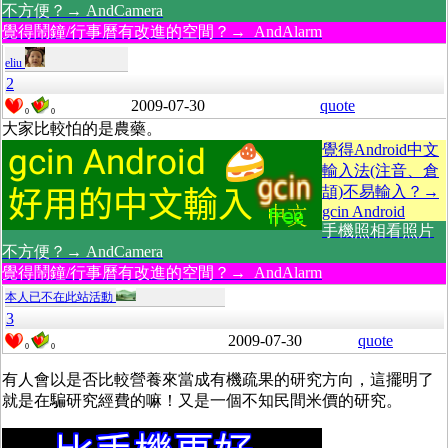
不方便？→ AndCamera
覺得鬧鐘/行事曆有改進的空間？→ AndAlarm
eliu
2
2009-07-30
quote
0
0
大家比較怕的是農藥。
覺得Android中文
輸入法(注音、倉
頡)不易輸入？→
gcin Android
手機照相看照片
不方便？→ AndCamera
覺得鬧鐘/行事曆有改進的空間？→ AndAlarm
本人已不在此站活動
3
2009-07-30
quote
0
0
有人會以是否比較營養來當成有機疏果的研究方向，這擺明了
就是在騙研究經費的嘛！又是一個不知民間米價的研究。