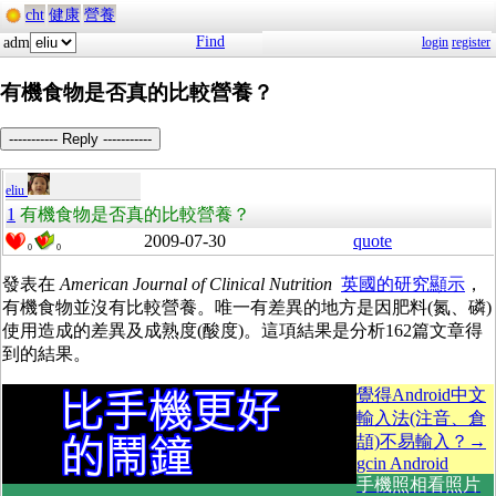
cht
健康
營養
Find
adm
login
register
有機食物是否真的比較營養？
----------- Reply -----------
eliu
1
有機食物是否真的比較營養？
2009-07-30
quote
0
0
發表在
American Journal of Clinical Nutrition
英國的研究顯示
，
有機食物並沒有比較營養。唯一有差異的地方是因肥料(氮、磷)
使用造成的差異及成熟度(酸度)。這項結果是分析162篇文章得
到的結果。
覺得Android中文
輸入法(注音、倉
頡)不易輸入？→
gcin Android
手機照相看照片