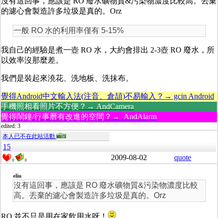
沒有這回事，應該是 RO 廢水礦物質&污染物濃度比較高。丟棄
的濾心會製造許多垃圾是真的。Orz
一般 RO 水的利用率僅有 5-15%
我自己的經驗是煮一壺 RO 水，大約會排出 2-3壺 RO 廢水，所
以效率沒那麼差。
我們是裝起來澆花、洗地板、洗抹布。
覺得Android中文輸入法(注音、倉頡)不易輸入？→ gcin Android
手機照相看照片不方便？→ AndCamera
覺得鬧鐘/行事曆有改進的空間？→ AndAlarm
edited: 3
本人已不在此站活動
15
2009-08-02
quote
0
0
eliu
沒有這回事，應該是 RO 廢水礦物質&污染物濃度比較
高。丟棄的濾心會製造許多垃圾是真的。Orz
RO 並不只是用在家飲用水呀！