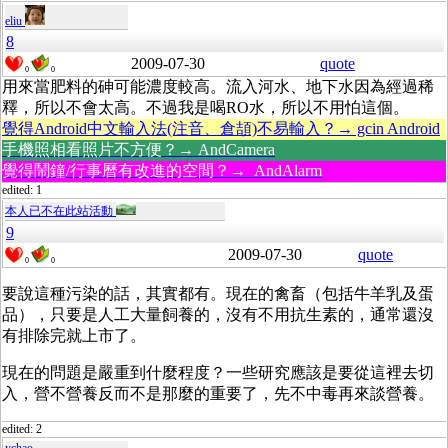
eliu
8
2009-07-30
quote
0
0
用來當肥料的砷可能濃度較高。流入河水、地下水因為經過稀
釋，所以不會太高。不過我是喝RO水，所以不用怕這個。
覺得Android中文輸入法(注音、倉頡)不易輸入？→ gcin Android
手機照相看照片不方便？→ AndCamera
覺得鬧鐘/行事曆有改進的空間？→ AndAlarm
edited: 1
本人已不在此站活動
9
2009-07-30
quote
0
0
要說這種污染的話，其實都有。現在的禽畜（包括牛羊乳及蛋
品），只要是人工大量飼養的，沒有不用抗生素的，通常還沒
有排除完就上市了。
現在的問題是嚴重到什麼程度？一些研究應該是要從這裡去切
入，營不營養反而不是那麼的重要了，先不中毒再來談營養。
edited: 2