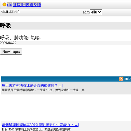
cht
健康
呼吸道&肺
visit:
53864
adm
呼吸
呼吸、肺功能: 氣喘.
2009-04-22
New Topic
sub
每天去游泳池游泳是否真的很健康？
→|
我最後是用酒精溶水楊酸，一天擦2-3次，擦到皮膚紅一大塊。真
每個星期騎腳踏車300公里影響男性生育能力？
→|
針對 5200 單車騎士的研究發現。50幾歲男性每週騎單