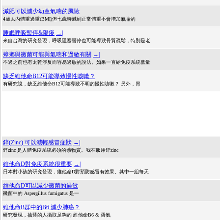
減肥可以減少幼童氣喘的風險
4歲以內體重過重(BMI)但七歲時減到正常體重不會增加氣喘的
睡眠呼吸暫停&陽痿
→|
來自台灣的研究發現，呼吸阻塞暫停也可能導致骨質疏鬆，特別是老
蟑螂與黴菌可能與氣喘和過敏有關
→|
不過之前也有太乾淨反而容易過敏的說法。如果一直給免疫系統低量
缺乏維他命B12可能導致慢性咳嗽？
有研究說，缺乏維他命B12可能導致不明的慢性咳嗽？ 另外，胃
鋅(Zinc) 可以減輕感冒症狀
→|
鋅zinc 是人體免疫系統必須的礦物質。我在服用鋅zinc
維他命D對免疫系統很重要
→|
日本對小孩的研究發現，維他命D對預防感冒有效果。其中一組每天
維他命D可以減少黴菌的過敏
黴菌中的 Aspergillus fumigatus 是一
維他命B群中的B6 減少肺癌？
研究發現，抽菸的人攝取足夠的 維他命B6 & 蛋氨