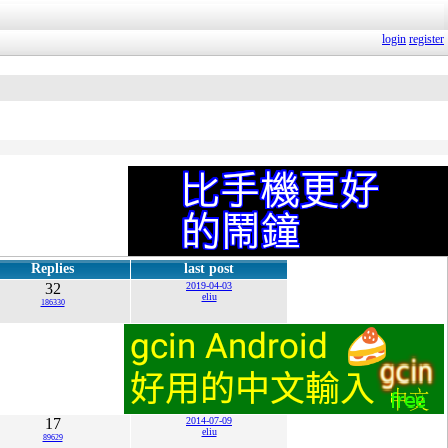
login
register
Replies
last post
32
2019-04-03
eliu
186330
17
2014-07-09
eliu
89629