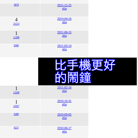
5878
2011-12-25
eliu
4
2014-04-16
eliu
25223
1
2011-06-15
eliu
12398
6560
2011-03-14
eliu
1
2011-02-16
eliu
13506
1
2010-10-31
eliu
12657
6360
2010-09-05
eliu
6237
2010-06-17
eliu