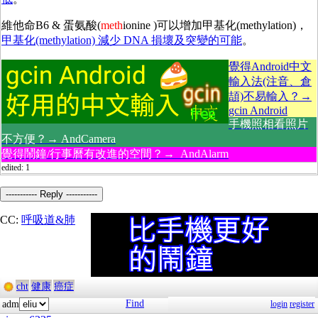
維他命B6 & 蛋氨酸(
meth
ionine )可以增加甲基化(methylation)，
甲基化(methylation) 減少 DNA 損壞及突變的可能
。
覺得Android中文
輸入法(注音、倉
頡)不易輸入？→
gcin Android
手機照相看照片
不方便？→ AndCamera
覺得鬧鐘/行事曆有改進的空間？→ AndAlarm
edited: 1
----------- Reply -----------
CC:
呼吸道&肺
cht
健康
癌症
Find
adm
login
register