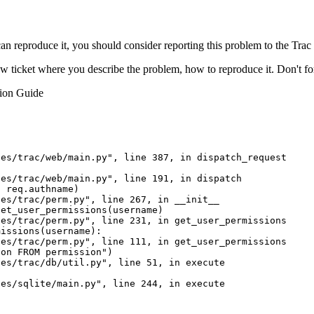
can reproduce it, you should consider reporting this problem to the Trac
w ticket where you describe the problem, how to reproduce it. Don't fo
ion Guide
es/trac/web/main.py", line 387, in dispatch_request

es/trac/web/main.py", line 191, in dispatch

 req.authname)

es/trac/perm.py", line 267, in __init__

et_user_permissions(username)

es/trac/perm.py", line 231, in get_user_permissions

issions(username):

es/trac/perm.py", line 111, in get_user_permissions

on FROM permission")

es/trac/db/util.py", line 51, in execute

es/sqlite/main.py", line 244, in execute
