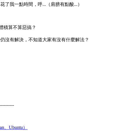
我一點時間，呼...（肩膀有點酸...）
大的體積算不算惡搞？
但仍沒有解決，不知道大家有沒有什麼解法？
----------
an、Ubuntu）