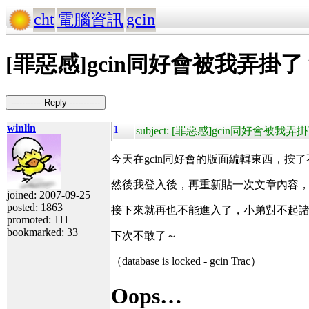
cht
gcin
電腦資訊
[罪惡感]gcin同好會被我弄掛了
----------- Reply -----------
winlin
1
subject: [罪惡感]gcin同好會被我弄
今天在gcin同好會的版面編輯東西，按了不少次
然後我登入後，再重新貼一次文章內容，它
joined: 2007-09-25
posted: 1863
接下來就再也不能進入了，小弟對不起
promoted: 111
bookmarked: 33
下次不敢了～
（database is locked - gcin Trac）
Oops…