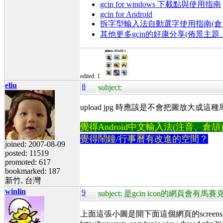
gcin for windows 下載點與使用指南
gcin for Android
拆字型輸入法自動選字使用指南(倉、
其他更多gcin的好康分享(佈景主
edited: 1
eliu
8
subject:
upload jpg 時應該是不會把圖放大
覺得Android中文輸入法(注音、倉頡)不易
覺得鬧鐘/行事曆有改進的空間？
joined: 2007-08-09
posted: 11519
promoted: 617
bookmarked: 187
新竹, 台灣
winlin
9
subject: 是gcin icon的網頁會有馬
上面這張小圖是開下面這個網頁的screensh