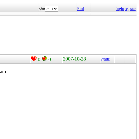
Find
login
register
adm
2007-10-28
0
0
quote
am