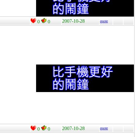
2007-10-28
0
0
quote
2007-10-28
quote
0
0