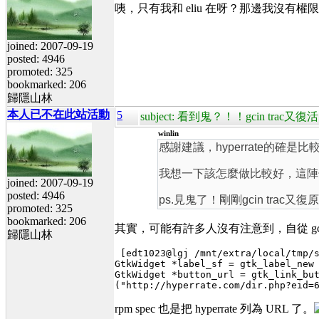
咦，只有我和 eliu 在呀？那邊我沒有
joined: 2007-09-19
posted: 4946
promoted: 325
bookmarked: 206
歸隱山林
本人已不在此站活動
5
subject: 看到鬼？！！gcin trac又
winlin
感謝建議，hyperrate的確是
我想一下該怎麼做比較好，這陣
joined: 2007-09-19
posted: 4946
ps.見鬼了！剛剛gcin trac又復原
promoted: 325
bookmarked: 206
其實，可能有許多人沒有注意到，自從 gcin-1.
歸隱山林
 [edt1023@lgj /mnt/extra/local/tmp/s
GtkWidget *label_sf = gtk_label_new 
GtkWidget *button_url = gtk_link_but
rpm spec 也是把 hyperrate 列為 URL 了。