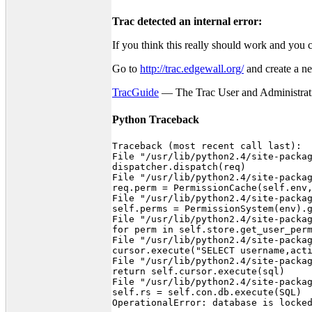
Trac detected an internal error:
If you think this really should work and you 
Go to
http://trac.edgewall.org/
and create a ne
TracGuide
— The Trac User and Administrat
Python Traceback
Traceback (most recent call last):

File "/usr/lib/python2.4/site-packag
dispatcher.dispatch(req)

File "/usr/lib/python2.4/site-packag
req.perm = PermissionCache(self.env,
File "/usr/lib/python2.4/site-packag
self.perms = PermissionSystem(env).g
File "/usr/lib/python2.4/site-packag
for perm in self.store.get_user_perm
File "/usr/lib/python2.4/site-packag
cursor.execute("SELECT username,acti
File "/usr/lib/python2.4/site-packag
return self.cursor.execute(sql)

File "/usr/lib/python2.4/site-packag
self.rs = self.con.db.execute(SQL)
