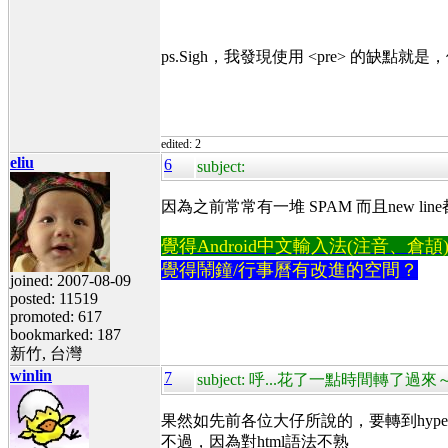
ps.Sigh，我發現使用 <pre> 的
edited: 2
eliu
6
subject:
因為之前常常有一堆 SPAM 而且new 
覺得Android中文輸入法(注音、倉頡)不易
覺得鬧鐘/行事曆有改進的空間？
joined: 2007-08-09
posted: 11519
promoted: 617
bookmarked: 187
新竹, 台灣
winlin
7
subject: 呼...花了一點時間轉了過來
果然如先前各位大仔所說的，要轉到hype
不過，因為對html語法不熟