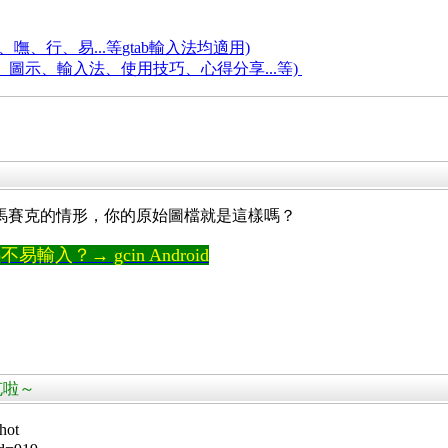
嘸、行、易...等
gtab輸入法均適用)
題、圖示、輸入法、使用技巧、心得分享...等)
成這種馬賽克的情形，你的原始圖檔就是這樣嗎？
輸入？→ gcin Android
賽克啦～
ot