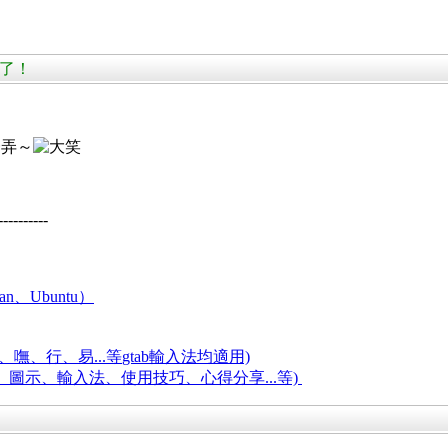
復活了！
一弄～
----------
an、Ubuntu）
嘸、行、易...等
gtab輸入法均適用)
題、圖示、輸入法、使用技巧、心得分享...等)