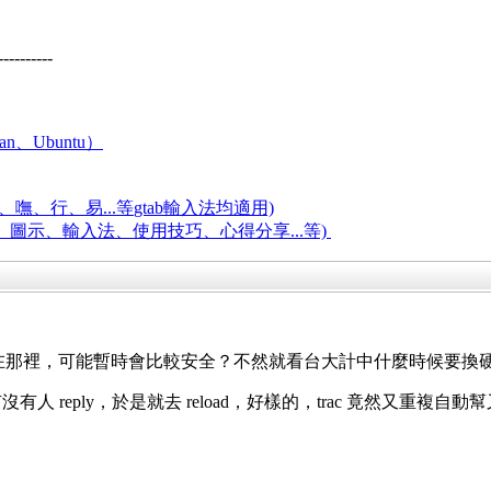
----------
an、Ubuntu）
嘸、行、易...等
gtab輸入法均適用)
題、圖示、輸入法、使用技巧、心得分享...等)
url 在那裡，可能暫時會比較安全？不然就看台大計中什麼時候要換
有沒有人 reply，於是就去 reload，好樣的，trac 竟然又重