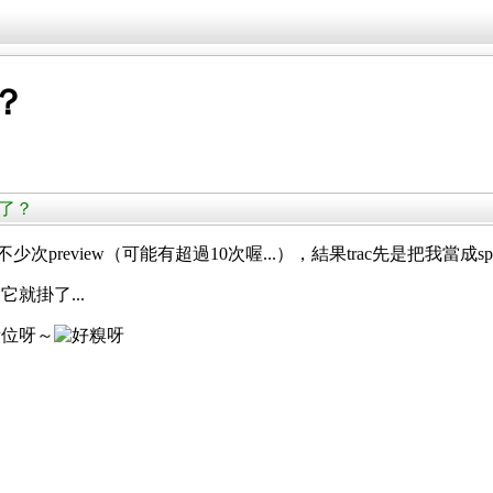
？
掛了？
preview（可能有超過10次喔...），結果trac先是把我當成sp
就掛了...
諸位呀～