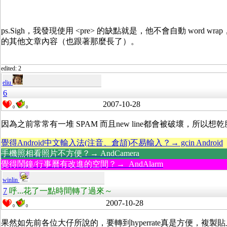
ps.Sigh，我發現使用 <pre> 的缺點就是，他不會自動 word
的其他文章內容（也跟著那麼長了）。
edited: 2
eliu
6
2007-10-28
0
0
因為之前常常有一堆 SPAM 而且new line都會被破壞，所以
覺得Android中文輸入法(注音、倉頡)不易輸入？→ gcin Android
手機照相看照片不方便？→ AndCamera
覺得鬧鐘/行事曆有改進的空間？→ AndAlarm
winlin
7
呼...花了一點時間轉了過來～
2007-10-28
0
0
果然如先前各位大仔所說的，要轉到hyperrate真是方便，複製