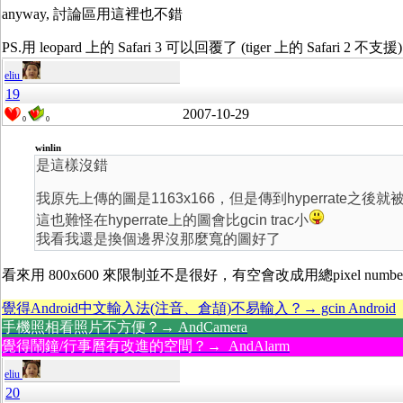
anyway, 討論區用這裡也不錯
PS.用 leopard 上的 Safari 3 可以回覆了 (tiger 上的 Safari 2 不支援
eliu
19
2007-10-29
0
0
winlin
是這樣沒錯
我原先上傳的圖是1163x166，但是傳到hyperrate之後就被
這也難怪在hyperrate上的圖會比gcin trac小
我看我還是換個邊界沒那麼寬的圖好了
看來用 800x600 來限制並不是很好，有空會改成用總pixel numb
覺得Android中文輸入法(注音、倉頡)不易輸入？→ gcin Android
手機照相看照片不方便？→ AndCamera
覺得鬧鐘/行事曆有改進的空間？→ AndAlarm
eliu
20