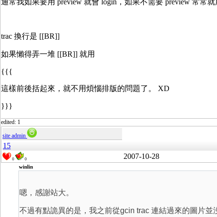
通常我如果要用 preview 就會 login，如果不需要 preview 常常就用 
trac 換行是 [[BR]]
如果懶得弄一堆 [[BR]] 就用
{{{
這樣前後括起來，就不用煩惱排版的問題了。 XD
}}}
edited: 1
site admin
15
2007-10-28
0
0
winlin
嗯，感謝站大。
不過有點詭異的是，我之前從gcin trac 連結過來的圖