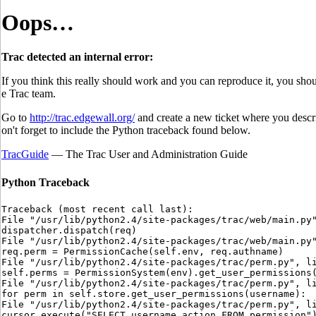
Oops…
Trac detected an internal error:
If you think this really should work and you can reproduce it, you shou
e Trac team.
Go to
http://trac.edgewall.org/
and create a new ticket where you descr
on't forget to include the Python traceback found below.
TracGuide
— The Trac User and Administration Guide
Python Traceback
Traceback (most recent call last):

File "/usr/lib/python2.4/site-packages/trac/web/main.py"
dispatcher.dispatch(req)

File "/usr/lib/python2.4/site-packages/trac/web/main.py"
req.perm = PermissionCache(self.env, req.authname)

File "/usr/lib/python2.4/site-packages/trac/perm.py", li
self.perms = PermissionSystem(env).get_user_permissions(
File "/usr/lib/python2.4/site-packages/trac/perm.py", li
for perm in self.store.get_user_permissions(username):

File "/usr/lib/python2.4/site-packages/trac/perm.py", li
cursor.execute("SELECT username,action FROM permission")