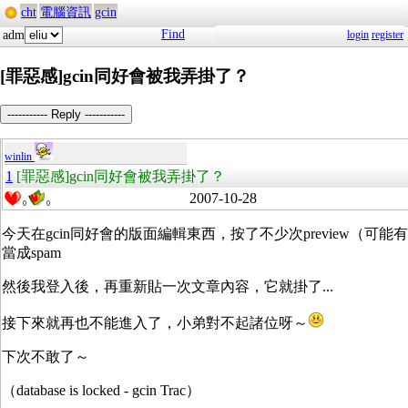
cht
電腦資訊
gcin
Find
adm
login
register
[罪惡感]gcin同好會被我弄掛了？
----------- Reply -----------
winlin
1
[罪惡感]gcin同好會被我弄掛了？
2007-10-28
0
0
今天在gcin同好會的版面編輯東西，按了不少次preview（可能有超
當成spam
然後我登入後，再重新貼一次文章內容，它就掛了...
接下來就再也不能進入了，小弟對不起諸位呀～
下次不敢了～
（database is locked - gcin Trac）