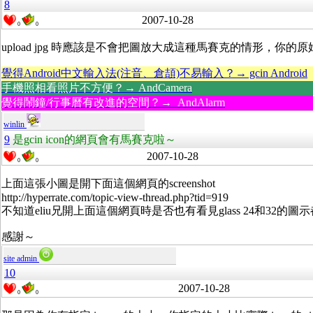
8
2007-10-28
0
0
upload jpg 時應該是不會把圖放大成這種馬賽克的情形，你
覺得Android中文輸入法(注音、倉頡)不易輸入？→ gcin Android
手機照相看照片不方便？→ AndCamera
覺得鬧鐘/行事曆有改進的空間？→ AndAlarm
winlin
9
是gcin icon的網頁會有馬賽克啦～
2007-10-28
0
0
上面這張小圖是開下面這個網頁的screenshot
http://hyperrate.com/topic-view-thread.php?tid=919
不知道eliu兄開上面這個網頁時是否也有看見glass 24和32的
感謝～
site admin
10
2007-10-28
0
0