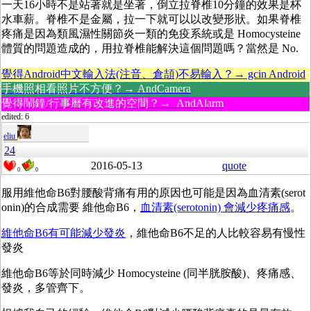
一天16小時不是站著就是坐著，倒立拉脊椎10分鐘的效果是杯
水車薪。脊椎不是金屬，拉一下就可以以改變形狀。如果脊椎
疼痛是因為類風濕性關節炎一類的免疫系統或是 Homocysteine
體質的問題造成的，用拉脊椎能解決這個問題嗎？當然是 No.
覺得Android中文輸入法(注音、倉頡)不易輸入？→ gcin Android
手機照相看照片不方便？→ AndCamera
覺得鬧鐘/行事曆有改進的空間？→ AndAlarm
edited: 6
eliu
24
2016-05-13
quote
0
0
服用維他命B6對腰酸背痛有用的原因也可能是因為血清素(serot
onin)的合成需要 維他命B6，
血清素(serotonin) 會減少疼痛感
。
維他命B6有可能減少發炎
，維他命B6不足的人比較容易有慢性
發炎
維他命B6等於同時減少
Homocysteine (同半胱胺酸)、疼痛感、
發炎，多管齊下。