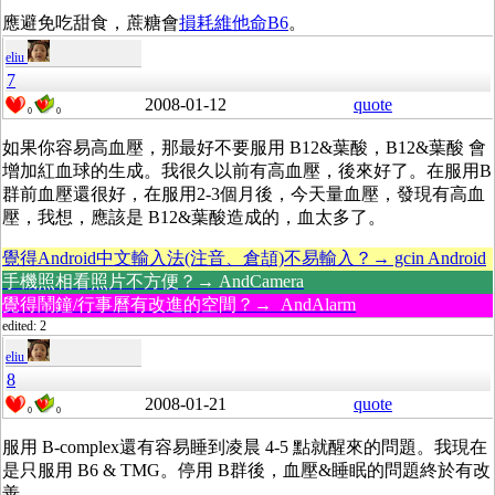
應避免吃甜食，蔗糖會
損耗維他命B6
。
eliu
7
2008-01-12
quote
0
0
如果你容易高血壓，那最好不要服用 B12&葉酸，B12&葉酸 會
增加紅血球的生成。我很久以前有高血壓，後來好了。在服用B
群前血壓還很好，在服用2-3個月後，今天量血壓，發現有高血
壓，我想，應該是 B12&葉酸造成的，血太多了。
覺得Android中文輸入法(注音、倉頡)不易輸入？→ gcin Android
手機照相看照片不方便？→ AndCamera
覺得鬧鐘/行事曆有改進的空間？→ AndAlarm
edited: 2
eliu
8
2008-01-21
quote
0
0
服用 B-complex還有容易睡到凌晨 4-5 點就醒來的問題。我現在
是只服用 B6 & TMG。停用 B群後，血壓&睡眠的問題終於有改
善。