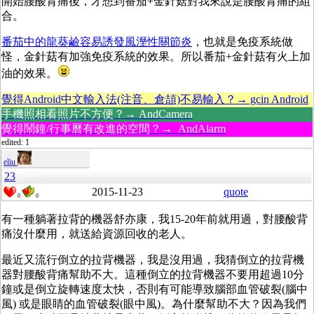
開始腰酸背痛後，才想到番茄+金針菇對我來說是腰酸背痛的組
合。
番茄中的龍葵鹼容易誘發風溼性關節炎
，也就是免疫系統做
怪，金針菇有加強免疫系統的效果。所以番茄+金針菇有火上加
油的效果。
覺得Android中文輸入法(注音、倉頡)不易輸入？→ gcin Android
手機照相看照片不方便？→ AndCamera
覺得鬧鐘/行事曆有改進的空間？→ AndAlarm
edited: 1
eliu
23
2015-11-23
quote
0
0
有一種躺著拉背的機器舒亦康，我15-20年前就用過，對腰酸背
痛沒什麼用，就送給資源回收的老人。
最近又流行倒立的拉背機器，我是沒用過，我猜倒立的拉背機
器對腰酸背痛幫助不大。這種倒立的拉背機器不要用超過10分
鐘或是倒立旋轉速度太快，否則有可能導致腦部血管破裂(腦中
風) 或是眼睛的血管破裂(眼中風)。為什麼幫助不大？因為我們