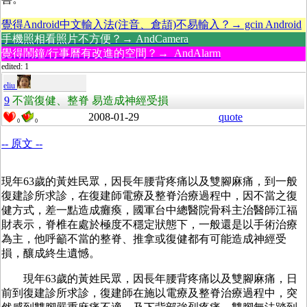
覺得Android中文輸入法(注音、倉頡)不易輸入？→ gcin Android
手機照相看照片不方便？→ AndCamera
覺得鬧鐘/行事曆有改進的空間？→ AndAlarm
edited: 1
eliu
9
不當復健、整脊 易造成神經受損
2008-01-29
quote
0
0
-- 原文 --
現年63歲的黃姓民眾，因長年腰背疼痛以及雙腳麻痛，到一般
復建診所求診，在復建師電療及整脊治療過程中，因不當之復
健方式，差一點造成癱瘓，國軍台中總醫院骨科主治醫師江福
財表示，脊椎在處於極度不穩定狀態下，一般還是以手術治療
為主，他呼籲不當的整脊、推拿或復健都有可能造成神經受
損，釀成終生遺憾。
現年63歲的黃姓民眾，因長年腰背疼痛以及雙腳麻痛，日
前到復建診所求診，復建師在施以電療及整脊治療過程中，突