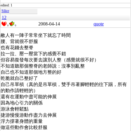
edited: 1
Silice
12
2008-04-14
quote
0
0
敝人有一陣子常常坐下就忘了時間
腰、背就很不舒服
也有花錢去整脊
拉一拉、壓一壓當下的感覺不錯
但容易復發每次要去讓別人整（感覺就很不好）
不知道聽那個整脊的老師說：沒事別亂整
自己也不知道那個地方整的好
乾脆就自己整好了
自己吊單槓（真的是吊單槓，雙手吊著腳輕輕的往下踢，所有
的動作請輕輕的）
還有在運動中盡可能的伸展
因為地心引力的關係
游泳會輕鬆點
捷游慢慢游動作盡力去伸展
浮力撐著身體的重量
做這些動作會比較舒服