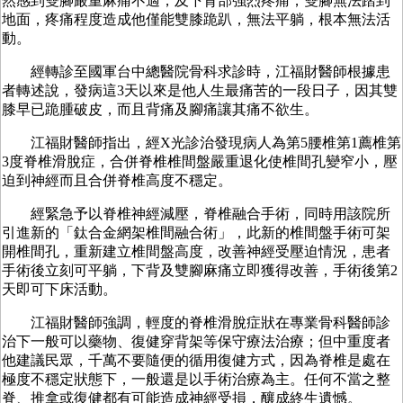
然感到雙腳嚴重麻痛不適，及下背部強烈疼痛，雙腳無法踏到
地面，疼痛程度造成他僅能雙膝跪趴，無法平躺，根本無法活
動。
經轉診至國軍台中總醫院骨科求診時，江福財醫師根據患
者轉述說，發病這3天以來是他人生最痛苦的一段日子，因其雙
膝早已跪腫破皮，而且背痛及腳痛讓其痛不欲生。
江福財醫師指出，經X光診治發現病人為第5腰椎第1薦椎第
3度脊椎滑脫症，合併脊椎椎間盤嚴重退化使椎間孔變窄小，壓
迫到神經而且合併脊椎高度不穩定。
經緊急予以脊椎神經減壓，脊椎融合手術，同時用該院所
引進新的「鈦合金網架椎間融合術」，此新的椎間盤手術可架
開椎間孔，重新建立椎間盤高度，改善神經受壓迫情況，患者
手術後立刻可平躺，下背及雙腳麻痛立即獲得改善，手術後第2
天即可下床活動。
江福財醫師強調，輕度的脊椎滑脫症狀在專業骨科醫師診
治下一般可以藥物、復健穿背架等保守療法治療；但中重度者
他建議民眾，千萬不要隨便的循用復健方式，因為脊椎是處在
極度不穩定狀態下，一般還是以手術治療為主。任何不當之整
脊、推拿或復健都有可能造成神經受損，釀成終生遺憾。