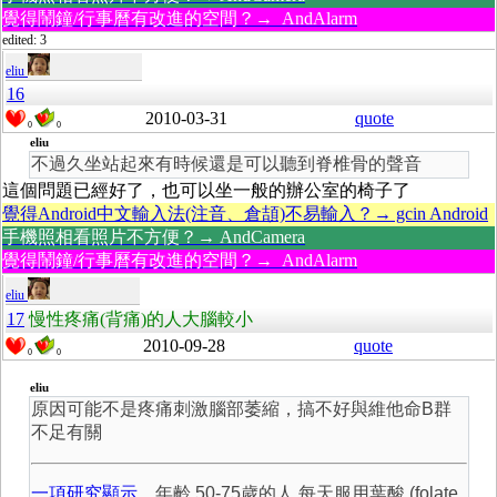
覺得鬧鐘/行事曆有改進的空間？→ AndAlarm
edited: 3
eliu
16
2010-03-31
quote
0
0
eliu
不過久坐站起來有時候還是可以聽到脊椎骨的聲音
這個問題已經好了，也可以坐一般的辦公室的椅子了
覺得Android中文輸入法(注音、倉頡)不易輸入？→ gcin Android
手機照相看照片不方便？→ AndCamera
覺得鬧鐘/行事曆有改進的空間？→ AndAlarm
eliu
17
慢性疼痛(背痛)的人大腦較小
2010-09-28
quote
0
0
eliu
原因可能不是疼痛刺激腦部萎縮，搞不好與維他命B群
不足有關
一項研究顯示
，年齡 50-75歲的人 每天服用葉酸 (folate,