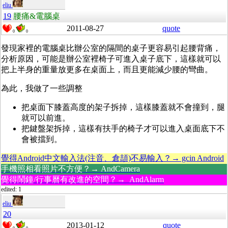
eliu
19
腰痛&電腦桌
2011-08-27
quote
0
0
發現家裡的電腦桌比辦公室的隔間的桌子更容易引起腰背痛，
分析原因，可能是辦公室裡椅子可進入桌子底下，這樣就可以
把上半身的重量放更多在桌面上，而且更能減少腰的彎曲。
為此，我做了一些調整
把桌面下膝蓋高度的架子拆掉，這樣膝蓋就不會撞到，腿
就可以前進。
把鍵盤架拆掉，這樣有扶手的椅子才可以進入桌面底下不
會被擋到。
覺得Android中文輸入法(注音、倉頡)不易輸入？→ gcin Android
手機照相看照片不方便？→ AndCamera
覺得鬧鐘/行事曆有改進的空間？→ AndAlarm
edited: 1
eliu
20
2013-01-12
quote