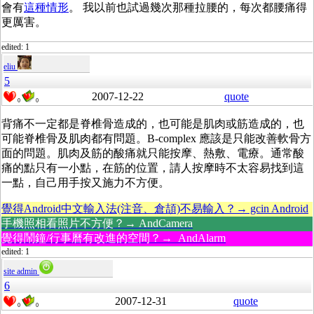
會有
這種情形
。 我以前也試過幾次那種拉腰的，每次都腰痛得
更厲害。
edited: 1
eliu
5
2007-12-22
quote
0
0
背痛不一定都是脊椎骨造成的，也可能是肌肉或筋造成的，也
可能脊椎骨及肌肉都有問題。B-complex 應該是只能改善軟骨方
面的問題。肌肉及筋的酸痛就只能按摩、熱敷、電療。通常酸
痛的點只有一小點，在筋的位置，請人按摩時不太容易找到這
一點，自己用手按又施力不方便。
覺得Android中文輸入法(注音、倉頡)不易輸入？→ gcin Android
手機照相看照片不方便？→ AndCamera
覺得鬧鐘/行事曆有改進的空間？→ AndAlarm
edited: 1
site admin
6
2007-12-31
quote
0
0