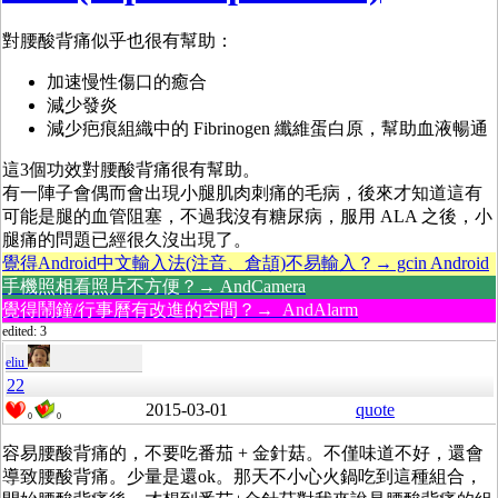
對腰酸背痛似乎也很有幫助：
加速慢性傷口的癒合
減少發炎
減少疤痕組織中的
Fibrinogen 纖維蛋白原，幫助血液暢通
這3個功效對腰酸背痛很有幫助。
有一陣子會偶而會出現小腿肌肉刺痛的毛病，後來才知道這有
可能是腿的血管阻塞，不過我沒有糖尿病，服用 ALA 之後，小
腿痛的問題已經很久沒出現了。
覺得Android中文輸入法(注音、倉頡)不易輸入？→ gcin Android
手機照相看照片不方便？→ AndCamera
覺得鬧鐘/行事曆有改進的空間？→ AndAlarm
edited: 3
eliu
22
2015-03-01
quote
0
0
容易腰酸背痛的，不要吃番茄 + 金針菇。不僅味道不好，還會
導致腰酸背痛。少量是還ok。那天不小心火鍋吃到這種組合，