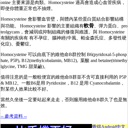
onine 主要來源是肉類。Homocysteine 過高會造成心血管疾病，
即使你體重正常也不抽煙。
Homocysteine 會影響血管壁，與體內某些蛋白質結合影響結構
軟骨
與功能。 Homocysteine 影響的主要組織有
、彈力蛋白、pro
teolgycans，會減弱或抑制組織的修復與維護。與 Homocysteine
有關的疾病有 有不孕症、腦神經(中風、帕金森氏症、多發性硬
化症)、憂鬱症。
Homocysteine 可以由底下的維他命B群控制 B6(pyridoxal-5-phosp
hate, P5P), B12(methylcobalamin, MB12), 葉酸 and betaine(trimethy
lglycine, TMG 甜菜鹼)。
值得注意的是一般較便宜的維他命B群並不含可直接利用的 P5P
& MB12。一般B6是用 Pyridoxine，B12 是用 Cyanocobalamin，
對某些人效果比較不好。
當然久坐後一定要站起來走走，否則服用維他命B群久了也是無
效。
-- 參考資料 --
覺得Android中文