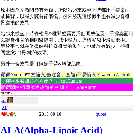
0
0
原本因為左髖關節有舊傷，所以站起來或坐下時都用手撐桌面
或椅背，以減少髖關節磨損。後來發現這樣似乎也有減少脊椎
骨磨損的效果。
站起來或坐下時脊椎骨&椎間盤需要滑動調整位置，手撐桌面可
以讓脊椎骨的椎間盤撐開，減少壓力，這樣就減少滑動磨損。
等於平常就在做復健科拉脊椎骨的動作，也或許有減少一些椎
間盤突出(骨刺)的效果。
另外一個效果是可鍛鍊手臂&胸部肌肉。
覺得Android中文輸入法(注音、倉頡)不易輸入？→ gcin Android
手機照相看照片不方便？→ AndCamera
覺得鬧鐘/行事曆有改進的空間？→ AndAlarm
edited: 2
eliu
21
2013-08-18
quote
0
0
ALA(Alpha-Lipoic Acid)