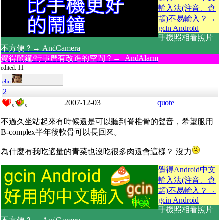
輸入法(注音、倉
頡)不易輸入？→
gcin Android
手機照相看照片
不方便？→ AndCamera
覺得鬧鐘/行事曆有改進的空間？→ AndAlarm
edited: 11
eliu
2
2007-12-03
quote
0
0
不過久坐站起來有時候還是可以聽到脊椎骨的聲音，希望服用
B-complex半年後軟骨可以長回來。
為什麼有我吃適量的青菜也沒吃很多肉還會這樣？ 沒力
覺得Android中文
輸入法(注音、倉
頡)不易輸入？→
gcin Android
手機照相看照片
不方便？→ AndCamera