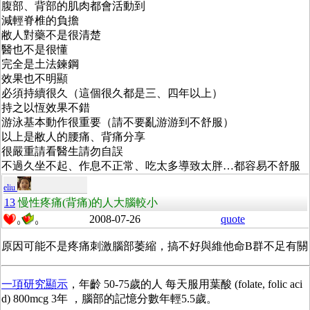
腹部、背部的肌肉都會活動到
減輕脊椎的負擔
敝人對藥不是很清楚
醫也不是很懂
完全是土法鍊鋼
效果也不明顯
必須持續很久（這個很久都是三、四年以上）
持之以恆效果不錯
游泳基本動作很重要（請不要亂游游到不舒服）
以上是敝人的腰痛、背痛分享
很嚴重請看醫生請勿自誤
不過久坐不起、作息不正常、吃太多導致太胖…都容易不舒服
eliu
13
慢性疼痛(背痛)的人大腦較小
2008-07-26
quote
0
0
原因可能不是疼痛刺激腦部萎縮，搞不好與維他命B群不足有關
一項研究顯示
，年齡 50-75歲的人 每天服用葉酸 (folate, folic aci
d) 800mcg 3年 ，腦部的記憶分數年輕5.5歲。