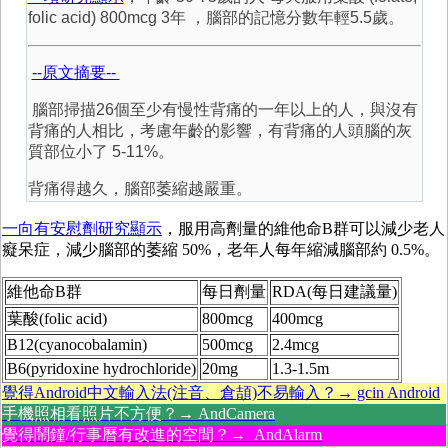
folic acid) 800mcg 3年 ，腦部的記憶分數年輕5.5歲。
--原文摘要--
腦部掃描26個至少有慢性背痛的一年以上的人，與沒有
背痛的人相比，考慮年齡的影響，有背痛的人頭腦的灰
質部位小了 5-11%。
背痛得越久，腦部萎縮越嚴重。
一向有安慰劑研究顯示
，服用高劑量的維他命B群可以減少老人
癡呆症，減少腦部的萎縮 50%，老年人每年縮減腦部約 0.5%。
維他命B群
每日劑量
RDA(每日建議量)
葉酸(folic acid)
800mcg
400mcg
B12(cyanocobalamin)
500mcg
2.4mcg
B6(pyridoxine hydrochloride)
20mg
1.3-1.5m
覺得Android中文輸入法(注音、倉頡)不易輸入？→ gcin Android
手機照相看照片不方便？→ AndCamera
覺得鬧鐘/行事曆有改進的空間？→ AndAlarm