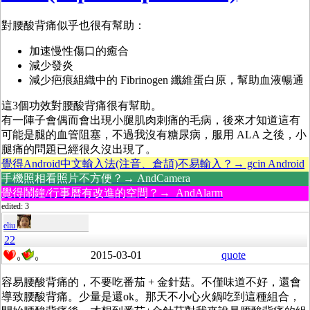
對腰酸背痛似乎也很有幫助：
加速慢性傷口的癒合
減少發炎
減少疤痕組織中的
Fibrinogen 纖維蛋白原，幫助血液暢通
這3個功效對腰酸背痛很有幫助。
有一陣子會偶而會出現小腿肌肉刺痛的毛病，後來才知道這有
可能是腿的血管阻塞，不過我沒有糖尿病，服用 ALA 之後，小
腿痛的問題已經很久沒出現了。
覺得Android中文輸入法(注音、倉頡)不易輸入？→ gcin Android
手機照相看照片不方便？→ AndCamera
覺得鬧鐘/行事曆有改進的空間？→ AndAlarm
edited: 3
eliu
22
2015-03-01
quote
0
0
容易腰酸背痛的，不要吃番茄 + 金針菇。不僅味道不好，還會
導致腰酸背痛。少量是還ok。那天不小心火鍋吃到這種組合，