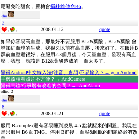
應避免吃甜食，蔗糖會
損耗維他命B6
。
eliu
7
2008-01-12
quote
0
0
如果你容易高血壓，那最好不要服用 B12&葉酸，B12&葉酸 會
增加紅血球的生成。我很久以前有高血壓，後來好了。在服用B
群前血壓還很好，在服用2-3個月後，今天量血壓，發現有高血
壓，我想，應該是 B12&葉酸造成的，血太多了。
覺得Android中文輸入法(注音、倉頡)不易輸入？→ gcin Android
手機照相看照片不方便？→ AndCamera
覺得鬧鐘/行事曆有改進的空間？→ AndAlarm
edited: 2
eliu
8
2008-01-21
quote
0
0
服用 B-complex還有容易睡到凌晨 4-5 點就醒來的問題。我現在
是只服用 B6 & TMG。停用 B群後，血壓&睡眠的問題終於有改
善。