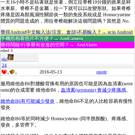
一天16小時不是站著就是坐著，倒立拉脊椎10分鐘的效果是杯
水車薪。脊椎不是金屬，拉一下就可以以改變形狀。如果脊椎
疼痛是因為類風濕性關節炎一類的免疫系統或是 Homocysteine
體質的問題造成的，用拉脊椎能解決這個問題嗎？當然是 No.
覺得Android中文輸入法(注音、倉頡)不易輸入？→ gcin Android
手機照相看照片不方便？→ AndCamera
覺得鬧鐘/行事曆有改進的空間？→ AndAlarm
edited: 6
eliu
24
2016-05-13
quote
0
0
服用維他命B6對腰酸背痛有用的原因也可能是因為血清素(serot
onin)的合成需要 維他命B6，
血清素(serotonin) 會減少疼痛感
。
維他命B6有可能減少發炎
，維他命B6不足的人比較容易有慢性
發炎
維他命B6等於同時減少
Homocysteine (同半胱胺酸)、疼痛感、
發炎，多管齊下。