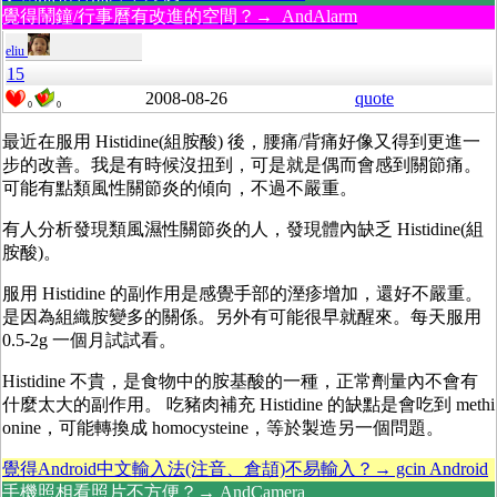
覺得鬧鐘/行事曆有改進的空間？→ AndAlarm
eliu
15
2008-08-26
quote
0
0
最近在服用 Histidine(組胺酸) 後，腰痛/背痛好像又得到更進一
步的改善。我是有時候沒扭到，可是就是偶而會感到關節痛。
可能有點類風性關節炎的傾向，不過不嚴重。
有人分析發現類風濕性關節炎的人，發現體內缺乏 Histidine(組
胺酸)。
服用 Histidine 的副作用是感覺手部的溼疹增加，還好不嚴重。
是因為組織胺變多的關係。另外有可能很早就醒來。每天服用
0.5-2g 一個月試試看。
Histidine 不貴，是食物中的胺基酸的一種，正常劑量內不會有
什麼太大的副作用。 吃豬肉補充 Histidine 的缺點是會吃到 methi
onine，可能轉換成 homocysteine，等於製造另一個問題。
覺得Android中文輸入法(注音、倉頡)不易輸入？→ gcin Android
手機照相看照片不方便？→ AndCamera