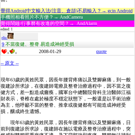
覺得Android中文輸入法(注音、倉頡)不易輸入？→ gcin Android
手機照相看照片不方便？→ AndCamera
覺得鬧鐘/行事曆有改進的空間？→ AndAlarm
edited: 1
eliu
9
不當復健、整脊 易造成神經受損
2008-01-29
quote
0
0
-- 原文 --
現年63歲的黃姓民眾，因長年腰背疼痛以及雙腳麻痛，到一般
復建診所求診，在復建師電療及整脊治療過程中，因不當之復
健方式，差一點造成癱瘓，國軍台中總醫院骨科主治醫師江福
財表示，脊椎在處於極度不穩定狀態下，一般還是以手術治療
為主，他呼籲不當的整脊、推拿或復健都有可能造成神經受
損，釀成終生遺憾。
現年63歲的黃姓民眾，因長年腰背疼痛以及雙腳麻痛，日
前到復建診所求診，復建師在施以電療及整脊治療過程中，突