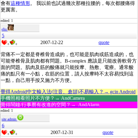
會有
這種情形
。 我以前也試過幾次那種拉腰的，每次都腰痛得
更厲害。
edited: 1
eliu
5
2007-12-22
quote
0
0
背痛不一定都是脊椎骨造成的，也可能是肌肉或筋造成的，也
可能脊椎骨及肌肉都有問題。B-complex 應該是只能改善軟骨方
面的問題。肌肉及筋的酸痛就只能按摩、熱敷、電療。通常酸
痛的點只有一小點，在筋的位置，請人按摩時不太容易找到這
一點，自己用手按又施力不方便。
覺得Android中文輸入法(注音、倉頡)不易輸入？→ gcin Android
手機照相看照片不方便？→ AndCamera
覺得鬧鐘/行事曆有改進的空間？→ AndAlarm
edited: 1
site admin
6
2007-12-31
quote
0
0