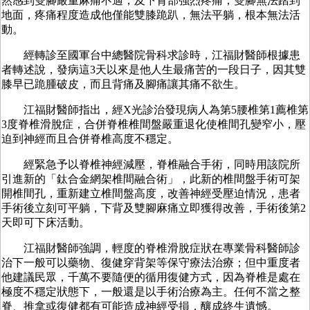
然感到雙腳嚴重麻痛不適，及下背部強烈疼痛，雙腳無法踏到
地面，疼痛程度造成他僅能雙膝跪趴，無法平躺，根本無法活
動。
經轉診至國軍台中總醫院骨科求診時，江福財醫師根據患
者轉述說，發病這3天以來是他人生最痛苦的一段日子，因其雙
膝早已跪腫破皮，而且背痛及腳痛讓其痛不欲生。
江福財醫師指出，經X光診治發現病人為第5腰椎第1薦椎第
3度脊椎滑脫症，合併脊椎椎間盤嚴重退化使椎間孔變窄小，壓
迫到神經而且合併脊椎高度不穩定。
經緊急予以脊椎神經減壓，脊椎融合手術，同時用該院所
引進新的「鈦合金網架椎間融合術」，此新的椎間盤手術可架
開椎間孔，重新建立椎間盤高度，改善神經受壓迫情況，患者
手術後立刻可平躺，下背及雙腳麻痛立即獲得改善，手術後第2
天即可下床活動。
江福財醫師強調，輕度的脊椎滑脫症狀在專業骨科醫師診
治下一般可以藥物、復健穿背架等保守療法治療；但中重度者
他建議民眾，千萬不要隨便的循用復健方式，因為脊椎是處在
極度不穩定狀態下，一般還是以手術治療為主。任何不當之整
脊、推拿或復健都有可能造成神經受損，釀成終生遺憾。