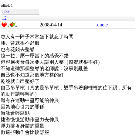
edited: 1
Silice
12
2008-04-14
quote
0
0
敝人有一陣子常常坐下就忘了時間
腰、背就很不舒服
也有花錢去整脊
拉一拉、壓一壓當下的感覺不錯
但容易復發每次要去讓別人整（感覺就很不好）
不知道聽那個整脊的老師說：沒事別亂整
自己也不知道那個地方整的好
乾脆就自己整好了
自己吊單槓（真的是吊單槓，雙手吊著腳輕輕的往下踢，所有
的動作請輕輕的）
還有在運動中盡可能的伸展
因為地心引力的關係
游泳會輕鬆點
捷游慢慢游動作盡力去伸展
浮力撐著身體的重量
做這些動作會比較舒服