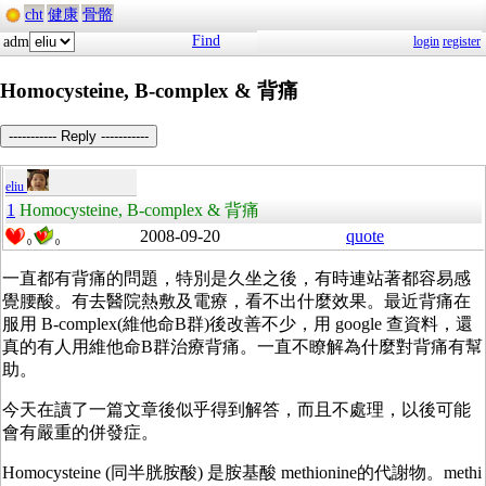
cht
健康
骨骼
Find
adm
login
register
Homocysteine, B-complex & 背痛
----------- Reply -----------
eliu
1
Homocysteine, B-complex & 背痛
2008-09-20
quote
0
0
一直都有背痛的問題，特別是久坐之後，有時連站著都容易感
覺腰酸。有去醫院熱敷及電療，看不出什麼效果。最近背痛在
服用 B-complex(維他命B群)後改善不少，用 google 查資料，還
真的有人用維他命B群治療背痛。一直不瞭解為什麼對背痛有幫
助。
今天在讀了一篇文章後似乎得到解答，而且不處理，以後可能
會有嚴重的併發症。
Homocysteine (同半胱胺酸) 是胺基酸 methionine的代謝物。methi