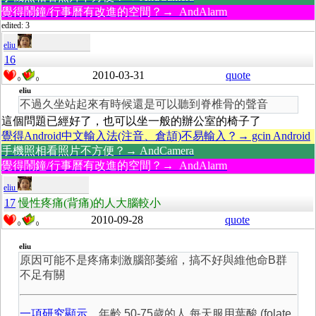
覺得鬧鐘/行事曆有改進的空間？→ AndAlarm
edited: 3
eliu
16
2010-03-31
quote
0
0
eliu
不過久坐站起來有時候還是可以聽到脊椎骨的聲音
這個問題已經好了，也可以坐一般的辦公室的椅子了
覺得Android中文輸入法(注音、倉頡)不易輸入？→ gcin Android
手機照相看照片不方便？→ AndCamera
覺得鬧鐘/行事曆有改進的空間？→ AndAlarm
eliu
17
慢性疼痛(背痛)的人大腦較小
2010-09-28
quote
0
0
eliu
原因可能不是疼痛刺激腦部萎縮，搞不好與維他命B群
不足有關
一項研究顯示
，年齡 50-75歲的人 每天服用葉酸 (folate,