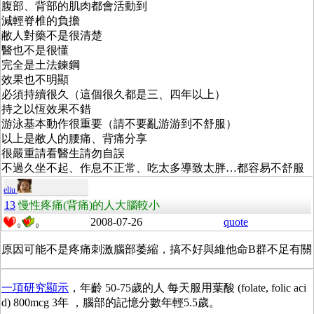
腹部、背部的肌肉都會活動到
減輕脊椎的負擔
敝人對藥不是很清楚
醫也不是很懂
完全是土法鍊鋼
效果也不明顯
必須持續很久（這個很久都是三、四年以上）
持之以恆效果不錯
游泳基本動作很重要（請不要亂游游到不舒服）
以上是敝人的腰痛、背痛分享
很嚴重請看醫生請勿自誤
不過久坐不起、作息不正常、吃太多導致太胖…都容易不舒服
eliu
13
慢性疼痛(背痛)的人大腦較小
2008-07-26
quote
0
0
原因可能不是疼痛刺激腦部萎縮，搞不好與維他命B群不足有關
一項研究顯示
，年齡 50-75歲的人 每天服用葉酸 (folate, folic aci
d) 800mcg 3年 ，腦部的記憶分數年輕5.5歲。