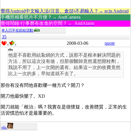
覺得Android中文輸入法(注音、倉頡)不易輸入？→ gcin Android
手機照相看照片不方便？→ AndCamera
覺得鬧鐘/行事曆有改進的空間？→ AndAlarm
本人已不在此站活動
35
2008-03-06
quote
0
0
eliu
他是不喜歡用結紮綁的方式，說那不是根本解決問題的
方法，所以這次沒有做，但那個醫師竟然還想開栓劑，
我說不用了，上一次開的還有。結果這一次的收費竟然
比上一次的多，早知道就不去了。
那你有沒有問他喜歡哪一種方式？開刀？
開刀他最快樂了。XD
開刀就能「根治」嗎？我實在是很懷疑，改善體質，正常的生
活習慣恐怕才是最重要的。
eliu