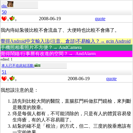
eliu
50
2008-06-19
quote
0
0
我內痔結紮後比較不會流血了、大便時也比較不會痛了。
覺得Android中文輸入法(注音、倉頡)不易輸入？→ gcin Android
手機照相看照片不方便？→ AndCamera
覺得鬧鐘/行事曆有改進的空間？→ AndAlarm
edited: 1
本人已不在此站活動
51
2008-06-19
quote
0
0
我想該注意的是：
請先到比較大間的醫院，直腸肛門科做肛門鏡檢，來判斷
是幾度的脫垂。
痔是每個人都有，不可能消除的，只是有人的體質容易發
生痔瘡，有的人不容易罷了。
結紮的確不是「根治」的方式，但二、三度的脫垂應該有
一定的效果。