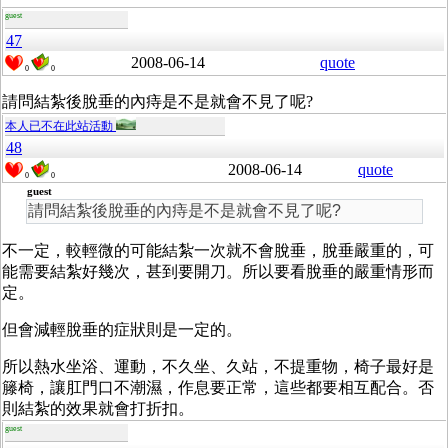
guest
47
2008-06-14
quote
0
0
請問結紮後脫垂的內痔是不是就會不見了呢?
本人已不在此站活動
48
2008-06-14
quote
0
0
guest
請問結紮後脫垂的內痔是不是就會不見了呢?
不一定，較輕微的可能結紮一次就不會脫垂，脫垂嚴重的，可
能需要結紮好幾次，甚到要開刀。所以要看脫垂的嚴重情形而
定。
但會減輕脫垂的症狀則是一定的。
所以熱水坐浴、運動，不久坐、久站，不提重物，椅子最好是
籐椅，讓肛門口不潮濕，作息要正常，這些都要相互配合。否
則結紮的效果就會打折扣。
guest