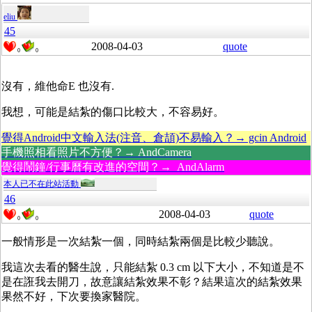
eliu
45
2008-04-03
quote
0
0
沒有，維他命E 也沒有.
我想，可能是結紮的傷口比較大，不容易好。
覺得Android中文輸入法(注音、倉頡)不易輸入？→ gcin Android
手機照相看照片不方便？→ AndCamera
覺得鬧鐘/行事曆有改進的空間？→ AndAlarm
本人已不在此站活動
46
2008-04-03
quote
0
0
一般情形是一次結紮一個，同時結紮兩個是比較少聽說。
我這次去看的醫生說，只能結紮 0.3 cm 以下大小，不知道是不
是在誑我去開刀，故意讓結紮效果不彰？結果這次的結紮效果
果然不好，下次要換家醫院。