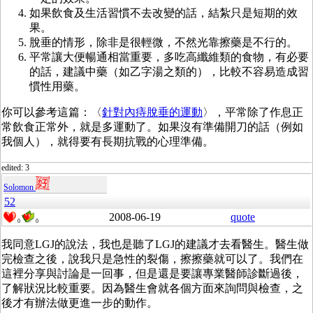
如果飲食及生活習慣不去改變的話，結紮只是短期的效
果。
脫垂的情形，除非是很輕微，不然光靠擦藥是不行的。
平常讓大便暢通相當重要，多吃高纖維類的食物，有必要
的話，建議中藥（如乙字湯之類的），比較不容易造成習
慣性用藥。
你可以參考這篇：〈
針對內痔脫垂的運動
〉，平常除了作息正
常飲食正常外，就是多運動了。如果沒有準備開刀的話（例如
我個人），就得要有長期抗戰的心理準備。
edited: 3
Solomon
52
2008-06-19
quote
0
0
我同意LGJ的說法，我也是聽了LGJ的建議才去看醫生。醫生做
完檢查之後，說我只是急性的裂傷，擦擦藥就可以了。我們在
這裡分享與討論是一回事，但是還是要讓專業醫師診斷過後，
了解狀況比較重要。因為醫生會就各個方面來詢問與檢查，之
後才有辦法做更進一步的動作。