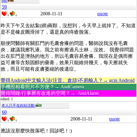
eliu
59
2008-11-11
quote
0
0
昨天下午又去結紮(綁)兩顆，沒想到，今天早上就掉了。不知道
是不是橡皮圈滑掉了，還是真的痔瘡脫落。
順便問醫師有關肛門的毛囊會癢的問題，醫師說我沒有毛囊
炎，建議我擦乳液。我之前有擦過凡士林，沒效。 我覺得問題
出在肛門是溼熱的地方，所以毛囊容易會癢。我現在是偶而擦
益可膚等含類固醇的藥膏，效果只能維持幾天，每天擦就失
效，而且可能有皮膚萎縮的後遺症。
覺得Android中文輸入法(注音、倉頡)不易輸入？→ gcin Android
手機照相看照片不方便？→ AndCamera
覺得鬧鐘/行事曆有改進的空間？→ AndAlarm
edited: 1
本人已不在此站活動
60
2008-11-11
quote
0
0
應該沒那麼快脫落吧！回診吧！:)