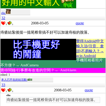
eliu
32
2008-03-05
quote
0
0
痔瘡結紮後搥一搥尾椎骨搞不好可以加速痔核的脫落。
覺得Android中文
輸入法(注音、倉
頡)不易輸入？→
gcin Android
手機照相看照片
不方便？→ AndCamera
覺得鬧鐘/行事曆有改進的空間？→ AndAlarm
edited: 1
本人已不在此站活動
33
2008-03-05
quote
0
0
eliu
痔瘡結紮後搥一搥尾椎骨搞不好可以加速痔核的脫落。