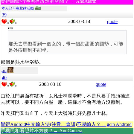
覺得鬧鐘/行事曆有改進的空間？→ AndAlarm
本人已不在此站活動
39
2008-03-14
quote
0
0
eliu
那天去馬偕看到一個女的，帶一個甜甜圈的圓墊，可能
是外痔腫到不能坐。
那個是熱水坐浴墊。
eliu
40
2008-03-16
quote
0
0
由於肛門裏面有皺折，以凡士林潤滑時，不是只要手指頭插進
去就可以，要不同方向壓一壓，這樣才不會有地方沒擦到。
昨天肛門又出血了，今天上大號時只好先擦凡士林。
覺得Android中文輸入法(注音、倉頡)不易輸入？→ gcin Android
手機照相看照片不方便？→ AndCamera