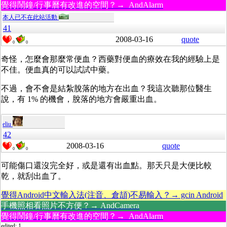
覺得鬧鐘/行事曆有改進的空間？→ AndAlarm
本人已不在此站活動
41
2008-03-16
quote
0
0
奇怪，怎麼會那麼常便血？西藥對便血的療效在我的經驗上是
不佳。便血真的可以試試中藥。
不過，會不會是結紮脫落的地方在出血？我這次聽那位醫生
說，有 1% 的機會，脫落的地方會嚴重出血。
eliu
42
2008-03-16
quote
0
0
可能傷口還沒完全好，或是還有出血點。那天只是大便比較
乾，就刮出血了。
覺得Android中文輸入法(注音、倉頡)不易輸入？→ gcin Android
手機照相看照片不方便？→ AndCamera
覺得鬧鐘/行事曆有改進的空間？→ AndAlarm
edited: 1