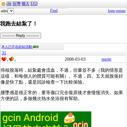
cht
台灣
個人
LGJ
Find
adm
login
register
我跑去結紮了！
----------- Reply -----------
本人已不在此站活動
31
2008-03-03
quote
0
0
痔核脫落時，結紮處會流血，不過，但量並不多（我的情形是
這樣，和每個人的體質可能有關）。不過，四、五天就脫落好
像是快了點，還是回診檢查一下比較保險。
腫墜感是很正常的，要等傷口完全復原後才會慢慢消失。如果
方便的話，多做幾次熱水坐浴很有幫助。