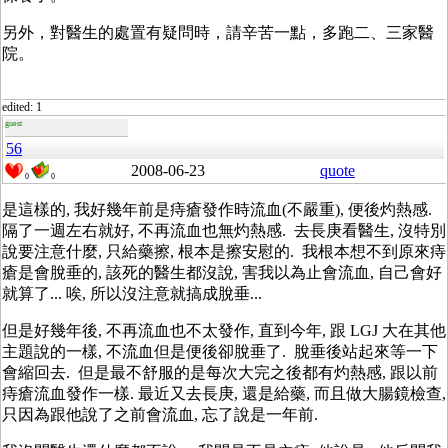
另外，對醫生的處置有疑問時，請辛苦一點，多跑二、三家醫
院。
edited: 1
guest
56
2008-06-23
quote
0
0
是這樣的, 我好幾年前是痔瘡發作時流血(不嚴重), 便後灼熱感.
隔了一週左右就好, 不再流血也無灼熱感. 去長庚看醫生, 沒特別
說要注意什麼, 只給藥擦, 根本是擦安慰的. 我根本想不到原來痔
瘡是會脫垂的, 該死的醫生都沒說, 害我以為止會流血, 自己會好
就算了... 唉, 所以沒注意就搞成脫垂...
但是好幾年後, 不再流血也不太發作, 直到今年, 跟 LGJ 大在其他
主題說的一樣, 不流血但是便後卻脫垂了. 脫垂後站起來等一下
會縮回去. 但是最不舒服的是每次大完之後都有灼熱感, 跟以前
痔瘡流血發作一樣. 最近又去長庚, 還是給藥, 而且做大腸鏡檢查,
只因為跟他說了之前會流血, 忘了說是一年前.