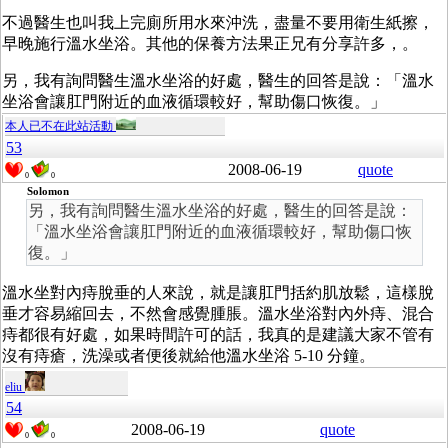
不過醫生也叫我上完廁所用水來沖洗，盡量不要用衛生紙擦，
早晚施行溫水坐浴。其他的保養方法果正兄有分享許多，。
另，我有詢問醫生溫水坐浴的好處，醫生的回答是說：「溫水
坐浴會讓肛門附近的血液循環較好，幫助傷口恢復。」
本人已不在此站活動
53
2008-06-19
quote
0
0
Solomon
另，我有詢問醫生溫水坐浴的好處，醫生的回答是說：
「溫水坐浴會讓肛門附近的血液循環較好，幫助傷口恢
復。」
溫水坐對內痔脫垂的人來說，就是讓肛門括約肌放鬆，這樣脫
垂才容易縮回去，不然會感覺腫脹。溫水坐浴對內外痔、混合
痔都很有好處，如果時間許可的話，我真的是建議大家不管有
沒有痔瘡，洗澡或者便後就給他溫水坐浴 5-10 分鐘。
eliu
54
2008-06-19
quote
0
0