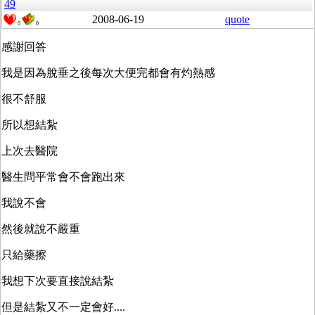
49
2008-06-19
quote
0
0
感謝回答
我是因為脫垂之後每次大便完都會有灼熱感
很不舒服
所以想結紮
上次去醫院
醫生問平常會不會跑出來
我說不會
然後就說不嚴重
只給藥擦
我想下次要直接說結紮
但是結紮又不一定會好....