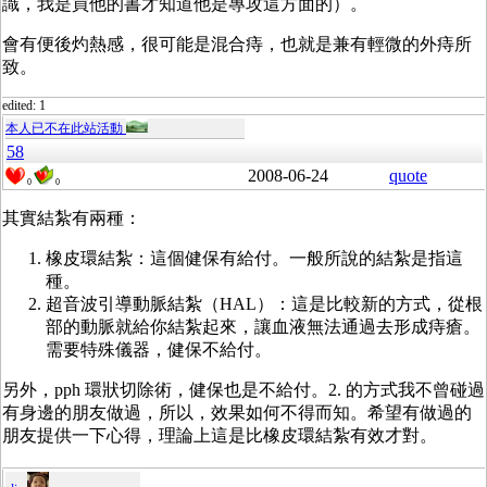
識，我是買他的書才知道他是專攻這方面的）。
會有便後灼熱感，很可能是混合痔，也就是兼有輕微的外痔所
致。
edited: 1
本人已不在此站活動
58
2008-06-24
quote
0
0
其實結紮有兩種：
橡皮環結紮：這個健保有給付。一般所說的結紮是指這
種。
超音波引導動脈結紮（HAL）：這是比較新的方式，從根
部的動脈就給你結紮起來，讓血液無法通過去形成痔瘡。
需要特殊儀器，健保不給付。
另外，pph 環狀切除術，健保也是不給付。2. 的方式我不曾碰過
有身邊的朋友做過，所以，效果如何不得而知。希望有做過的
朋友提供一下心得，理論上這是比橡皮環結紮有效才對。