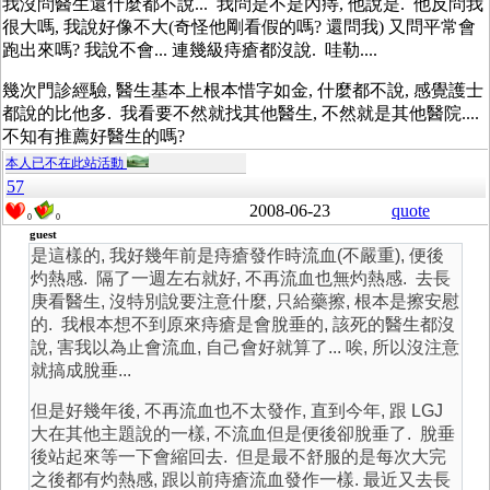
我沒問醫生還什麼都不說... 我問是不是內痔, 他說是. 他反問我
很大嗎, 我說好像不大(奇怪他剛看假的嗎? 還問我) 又問平常會
跑出來嗎? 我說不會... 連幾級痔瘡都沒說. 哇勒....
幾次門診經驗, 醫生基本上根本惜字如金, 什麼都不說, 感覺護士
都說的比他多. 我看要不然就找其他醫生, 不然就是其他醫院....
不知有推薦好醫生的嗎?
本人已不在此站活動
57
2008-06-23
quote
0
0
guest
是這樣的, 我好幾年前是痔瘡發作時流血(不嚴重), 便後
灼熱感. 隔了一週左右就好, 不再流血也無灼熱感. 去長
庚看醫生, 沒特別說要注意什麼, 只給藥擦, 根本是擦安慰
的. 我根本想不到原來痔瘡是會脫垂的, 該死的醫生都沒
說, 害我以為止會流血, 自己會好就算了... 唉, 所以沒注意
就搞成脫垂...
但是好幾年後, 不再流血也不太發作, 直到今年, 跟 LGJ
大在其他主題說的一樣, 不流血但是便後卻脫垂了. 脫垂
後站起來等一下會縮回去. 但是最不舒服的是每次大完
之後都有灼熱感, 跟以前痔瘡流血發作一樣. 最近又去長