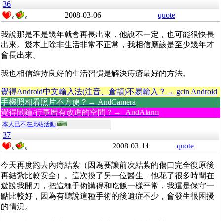
36
2008-03-06
quote
0
0
我說那是不是幾年就會再長出來，他說不一定，也可能很快長
出來。幾本上除非生活非常不正常，我相信應該是至少幾年才
會長出來。
我也相信維持良好的生活習慣是解決痔瘡最好的方法。
覺得Android中文輸入法(注音、倉頡)不易輸入？→ gcin Android
手機照相看照片不方便？→ AndCamera
覺得鬧鐘/行事曆有改進的空間？→ AndAlarm
本人已不在此站活動
37
2008-03-14
quote
0
0
今天再度跑去內痔結紮（因為要讓前次結紮的傷口完全復原後
再結紮比較安全）。這次換了另一位醫生，他花了很多時間在
遊說我開刀，把這種手術講得和吃飯一樣平常，我還是保守一
點比較好，因為有聽說這種手術的後遺症不少，會發生很困擾
的情況。