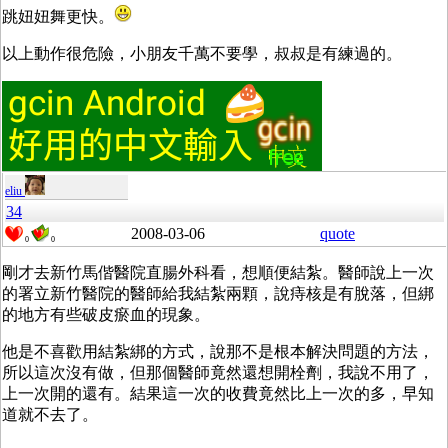
跳妞妞舞更快。
以上動作很危險，小朋友千萬不要學，叔叔是有練過的。
eliu
34
2008-03-06
quote
0
0
剛才去新竹馬偕醫院直腸外科看，想順便結紮。醫師說上一次
的署立新竹醫院的醫師給我結紮兩顆，說痔核是有脫落，但綁
的地方有些破皮瘀血的現象。
他是不喜歡用結紮綁的方式，說那不是根本解決問題的方法，
所以這次沒有做，但那個醫師竟然還想開栓劑，我說不用了，
上一次開的還有。結果這一次的收費竟然比上一次的多，早知
道就不去了。