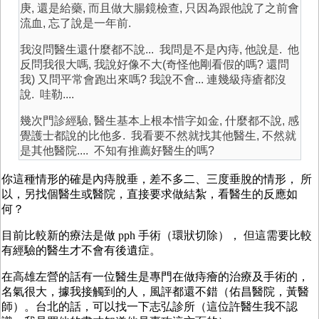
庚, 還是給藥, 而且做大腸鏡檢查, 只因為跟他說了之前會
流血, 忘了說是一年前.
我沒問醫生還什麼都不說... 我問是不是內痔, 他說是. 他
反問我很大嗎, 我說好像不大(奇怪他剛看假的嗎? 還問
我) 又問平常會跑出來嗎? 我說不會... 連幾級痔瘡都沒
說. 哇勒....
幾次門診經驗, 醫生基本上根本惜字如金, 什麼都不說, 感
覺護士都說的比他多. 我看要不然就找其他醫生, 不然就
是其他醫院.... 不知有推薦好醫生的嗎?
你這種情形的確是內痔脫垂，差不多二、三度垂脫的情形， 所
以，另找個醫生或醫院，直接要求做結紮，看醫生的反應如
何？
目前比較新的療法是做 pph 手術（環狀切除）， 但這需要比較
有經驗的醫生才不會有後遺症。
在高雄左營的話有一位醫生是專門在做痔癐的治療及手術的，
名氣很大，據我接觸到的人，風評都還不錯（佑昌醫院，黃醫
師）。台北的話，可以找一下志弘診所（這位許醫生我不認