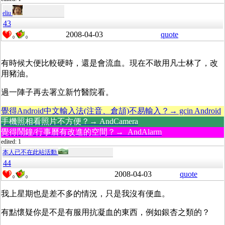
eliu
43
2008-04-03
quote
0
0
有時候大便比較硬時，還是會流血。現在不敢用凡士林了，改
用豬油。
過一陣子再去署立新竹醫院看。
覺得Android中文輸入法(注音、倉頡)不易輸入？→ gcin Android
手機照相看照片不方便？→ AndCamera
覺得鬧鐘/行事曆有改進的空間？→ AndAlarm
edited: 1
本人已不在此站活動
44
2008-04-03
quote
0
0
我上星期也是差不多的情況，只是我沒有便血。
有點懷疑你是不是有服用抗凝血的東西，例如銀杏之類的？