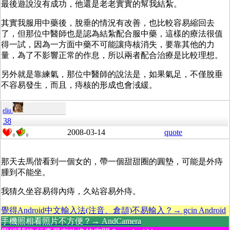
最後遊說沒有成功，他還是老老實實的幫我結紮。
其實我服用中藥後，脫垂的情況有改善，也比較容易縮回去
了，但那位中醫師也是認為結紮配合服中藥，這樣的療法很值
得一試，因為一方面中藥不可能讓痔核消失，要靠其他的力
量，為了不影響正常的作息，所以兩者配合治療是比較理想。
另外就是靠練氣，那位中醫師的說法是，如果氣足，不僅脫垂
不容易發生，而且，痔核的形成也會淢緩。
eliu
38
2008-03-14
quote
0
0
那天去馬偕看到一個女的，帶一個甜甜圈的圓墊，可能是外痔
腫到不能坐。
我猜久坐容易得內痔，久站容易外痔。
覺得Android中文輸入法(注音、倉頡)不易輸入？→ gcin Android
手機照相看照片不方便？→ AndCamera