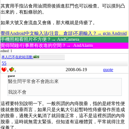
其實用手指沾食用油潤滑後插進肛門也可以檢查。可以摸到凸
出來的，有點條狀的。
如果大號又會流血又會痛，那大概就是痔瘡了。
覺得Android中文輸入法(注音、倉頡)不易輸入？→ gcin Android
手機照相看照片不方便？→ AndCamera
覺得鬧鐘/行事曆有改進的空間？→ AndAlarm
edited: 1
本人已不在此站活動
55
2008-06-19
quote
0
0
guest
醫生問平常會不會跑出來
我說不會
這裡要特別說明一下。一般所謂的內痔脫垂，指的是經常性便
後就會脫垂而言，如果只是火氣大引起暫時性痔瘡發作所造成
的脫垂，過幾天火氣消了就回復正常，這不是這裡所謂的內痔
脫垂，這時就無需太緊張。但知道有這種體質，平常就得注意
保養了。