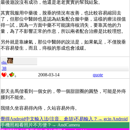
最後遊說沒有成功，他還是老老實實的幫我結紮。
其實我服用中藥後，脫垂的情況有改善，也比較容易縮回去
了，但那位中醫師也是認為結紮配合服中藥，這樣的療法很值
得一試，因為一方面中藥不可能讓痔核消失，要靠其他的力
量，為了不影響正常的作息，所以兩者配合治療是比較理想。
另外就是靠練氣，那位中醫師的說法是，如果氣足，不僅脫垂
不容易發生，而且，痔核的形成也會淢緩。
eliu
38
2008-03-14
quote
0
0
那天去馬偕看到一個女的，帶一個甜甜圈的圓墊，可能是外痔
腫到不能坐。
我猜久坐容易得內痔，久站容易外痔。
覺得Android中文輸入法(注音、倉頡)不易輸入？→ gcin Android
手機照相看照片不方便？→ AndCamera