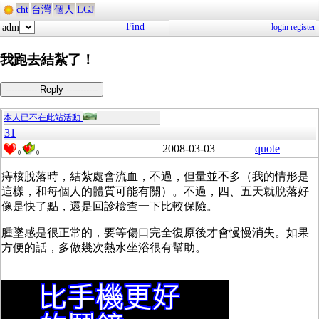
cht
台灣
個人
LGJ
Find
adm
login
register
我跑去結紮了！
----------- Reply -----------
本人已不在此站活動
31
2008-03-03
quote
0
0
痔核脫落時，結紮處會流血，不過，但量並不多（我的情形是
這樣，和每個人的體質可能有關）。不過，四、五天就脫落好
像是快了點，還是回診檢查一下比較保險。
腫墜感是很正常的，要等傷口完全復原後才會慢慢消失。如果
方便的話，多做幾次熱水坐浴很有幫助。