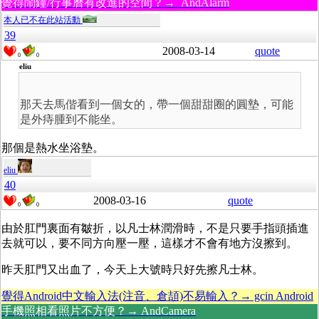
覺得鬧鐘/行事曆有改進的空間？→ AndAlarm
本人已不在此站活動
39
2008-03-14
quote
0
0
eliu
那天去馬偕看到一個女的，帶一個甜甜圈的圓墊，可能
是外痔腫到不能坐。
那個是熱水坐浴墊。
eliu
40
2008-03-16
quote
0
0
由於肛門裏面有皺折，以凡士林潤滑時，不是只要手指頭插進
去就可以，要不同方向壓一壓，這樣才不會有地方沒擦到。
昨天肛門又出血了，今天上大號時只好先擦凡士林。
覺得Android中文輸入法(注音、倉頡)不易輸入？→ gcin Android
手機照相看照片不方便？→ AndCamera