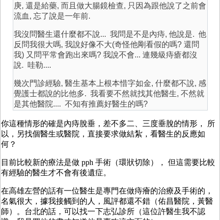
庚, 還是給藥, 而且做大腸鏡檢查, 只因為跟他說了之前會
流血, 忘了說是一年前.
我沒問醫生還什麼都不說... 我問是不是內痔, 他說是. 他
反問我很大嗎, 我說好像不大(奇怪他剛看假的嗎? 還問
我) 又問平常會跑出來嗎? 我說不會... 連幾級痔瘡都沒
說. 哇勒....
幾次門診經驗, 醫生基本上根本惜字如金, 什麼都不說, 感
覺護士都說的比他多. 我看要不然就找其他醫生, 不然就
是其他醫院.... 不知有推薦好醫生的嗎?
你這種情形的確是內痔脫垂，差不多二、三度垂脫的情形， 所
以，另找個醫生或醫院，直接要求做結紮，看醫生的反應如
何？
目前比較新的療法是做 pph 手術（環狀切除）， 但這需要比較
有經驗的醫生才不會有後遺症。
在高雄左營的話有一位醫生是專門在做痔癐的治療及手術的，
名氣很大，據我接觸到的人，風評都還不錯（佑昌醫院，黃醫
師）。台北的話，可以找一下志弘診所（這位許醫生我不認