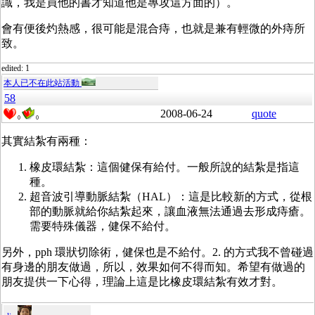
識，我是買他的書才知道他是專攻這方面的）。
會有便後灼熱感，很可能是混合痔，也就是兼有輕微的外痔所
致。
edited: 1
本人已不在此站活動
58
2008-06-24
quote
0
0
其實結紮有兩種：
橡皮環結紮：這個健保有給付。一般所說的結紮是指這
種。
超音波引導動脈結紮（HAL）：這是比較新的方式，從根
部的動脈就給你結紮起來，讓血液無法通過去形成痔瘡。
需要特殊儀器，健保不給付。
另外，pph 環狀切除術，健保也是不給付。2. 的方式我不曾碰過
有身邊的朋友做過，所以，效果如何不得而知。希望有做過的
朋友提供一下心得，理論上這是比橡皮環結紮有效才對。