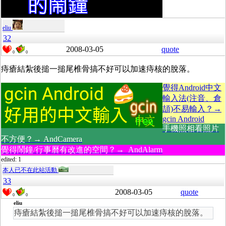
eliu
32
2008-03-05
quote
0
0
痔瘡結紮後搥一搥尾椎骨搞不好可以加速痔核的脫落。
覺得Android中文
輸入法(注音、倉
頡)不易輸入？→
gcin Android
手機照相看照片
不方便？→ AndCamera
覺得鬧鐘/行事曆有改進的空間？→ AndAlarm
edited: 1
本人已不在此站活動
33
2008-03-05
quote
0
0
eliu
痔瘡結紮後搥一搥尾椎骨搞不好可以加速痔核的脫落。