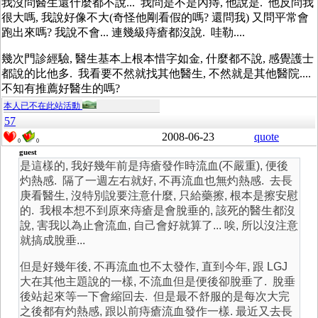
我沒問醫生還什麼都不說... 我問是不是內痔, 他說是. 他反問我
很大嗎, 我說好像不大(奇怪他剛看假的嗎? 還問我) 又問平常會
跑出來嗎? 我說不會... 連幾級痔瘡都沒說. 哇勒....
幾次門診經驗, 醫生基本上根本惜字如金, 什麼都不說, 感覺護士
都說的比他多. 我看要不然就找其他醫生, 不然就是其他醫院....
不知有推薦好醫生的嗎?
本人已不在此站活動
57
2008-06-23
quote
0
0
guest
是這樣的, 我好幾年前是痔瘡發作時流血(不嚴重), 便後
灼熱感. 隔了一週左右就好, 不再流血也無灼熱感. 去長
庚看醫生, 沒特別說要注意什麼, 只給藥擦, 根本是擦安慰
的. 我根本想不到原來痔瘡是會脫垂的, 該死的醫生都沒
說, 害我以為止會流血, 自己會好就算了... 唉, 所以沒注意
就搞成脫垂...
但是好幾年後, 不再流血也不太發作, 直到今年, 跟 LGJ
大在其他主題說的一樣, 不流血但是便後卻脫垂了. 脫垂
後站起來等一下會縮回去. 但是最不舒服的是每次大完
之後都有灼熱感, 跟以前痔瘡流血發作一樣. 最近又去長