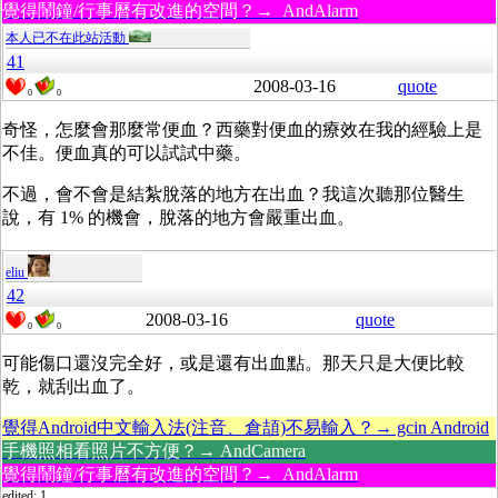
覺得鬧鐘/行事曆有改進的空間？→ AndAlarm
本人已不在此站活動
41
2008-03-16
quote
0
0
奇怪，怎麼會那麼常便血？西藥對便血的療效在我的經驗上是
不佳。便血真的可以試試中藥。
不過，會不會是結紮脫落的地方在出血？我這次聽那位醫生
說，有 1% 的機會，脫落的地方會嚴重出血。
eliu
42
2008-03-16
quote
0
0
可能傷口還沒完全好，或是還有出血點。那天只是大便比較
乾，就刮出血了。
覺得Android中文輸入法(注音、倉頡)不易輸入？→ gcin Android
手機照相看照片不方便？→ AndCamera
覺得鬧鐘/行事曆有改進的空間？→ AndAlarm
edited: 1