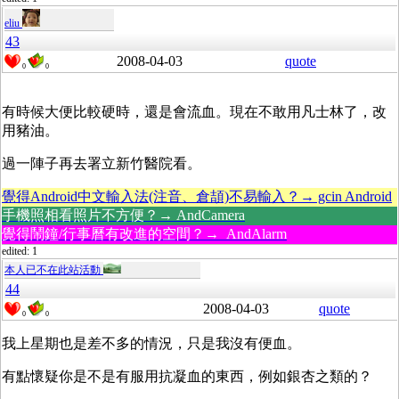
eliu
43
2008-04-03
quote
0
0
有時候大便比較硬時，還是會流血。現在不敢用凡士林了，改
用豬油。
過一陣子再去署立新竹醫院看。
覺得Android中文輸入法(注音、倉頡)不易輸入？→ gcin Android
手機照相看照片不方便？→ AndCamera
覺得鬧鐘/行事曆有改進的空間？→ AndAlarm
edited: 1
本人已不在此站活動
44
2008-04-03
quote
0
0
我上星期也是差不多的情況，只是我沒有便血。
有點懷疑你是不是有服用抗凝血的東西，例如銀杏之類的？