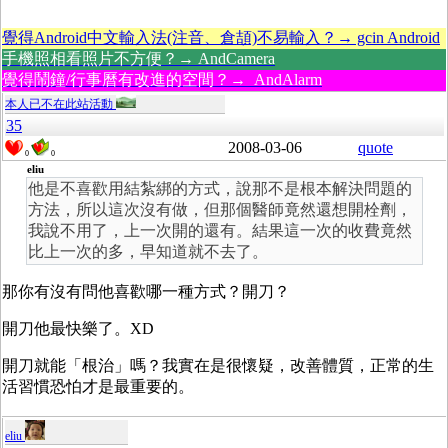
覺得Android中文輸入法(注音、倉頡)不易輸入？→ gcin Android
手機照相看照片不方便？→ AndCamera
覺得鬧鐘/行事曆有改進的空間？→ AndAlarm
本人已不在此站活動
35
2008-03-06
quote
0
0
eliu
他是不喜歡用結紮綁的方式，說那不是根本解決問題的
方法，所以這次沒有做，但那個醫師竟然還想開栓劑，
我說不用了，上一次開的還有。結果這一次的收費竟然
比上一次的多，早知道就不去了。
那你有沒有問他喜歡哪一種方式？開刀？
開刀他最快樂了。XD
開刀就能「根治」嗎？我實在是很懷疑，改善體質，正常的生
活習慣恐怕才是最重要的。
eliu