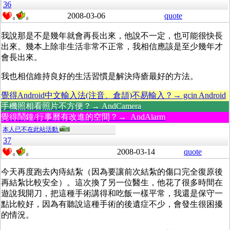
36
2008-03-06
quote
0
0
我說那是不是幾年就會再長出來，他說不一定，也可能很快長
出來。幾本上除非生活非常不正常，我相信應該是至少幾年才
會長出來。
我也相信維持良好的生活習慣是解決痔瘡最好的方法。
覺得Android中文輸入法(注音、倉頡)不易輸入？→ gcin Android
手機照相看照片不方便？→ AndCamera
覺得鬧鐘/行事曆有改進的空間？→ AndAlarm
本人已不在此站活動
37
2008-03-14
quote
0
0
今天再度跑去內痔結紮（因為要讓前次結紮的傷口完全復原後
再結紮比較安全）。這次換了另一位醫生，他花了很多時間在
遊說我開刀，把這種手術講得和吃飯一樣平常，我還是保守一
點比較好，因為有聽說這種手術的後遺症不少，會發生很困擾
的情況。