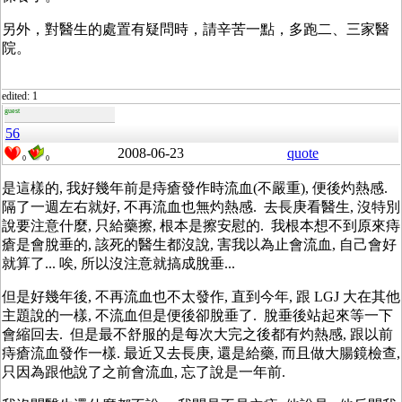
另外，對醫生的處置有疑問時，請辛苦一點，多跑二、三家醫
院。
edited: 1
guest
56
2008-06-23
quote
0
0
是這樣的, 我好幾年前是痔瘡發作時流血(不嚴重), 便後灼熱感.
隔了一週左右就好, 不再流血也無灼熱感. 去長庚看醫生, 沒特別
說要注意什麼, 只給藥擦, 根本是擦安慰的. 我根本想不到原來痔
瘡是會脫垂的, 該死的醫生都沒說, 害我以為止會流血, 自己會好
就算了... 唉, 所以沒注意就搞成脫垂...
但是好幾年後, 不再流血也不太發作, 直到今年, 跟 LGJ 大在其他
主題說的一樣, 不流血但是便後卻脫垂了. 脫垂後站起來等一下
會縮回去. 但是最不舒服的是每次大完之後都有灼熱感, 跟以前
痔瘡流血發作一樣. 最近又去長庚, 還是給藥, 而且做大腸鏡檢查,
只因為跟他說了之前會流血, 忘了說是一年前.