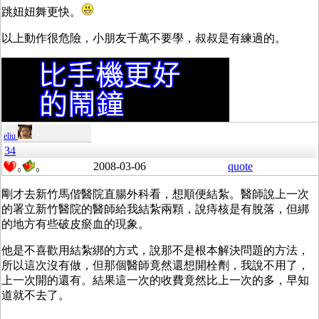
跳妞妞舞更快。
以上動作很危險，小朋友千萬不要學，叔叔是有練過的。
eliu
34
2008-03-06
quote
0
0
剛才去新竹馬偕醫院直腸外科看，想順便結紮。醫師說上一次
的署立新竹醫院的醫師給我結紮兩顆，說痔核是有脫落，但綁
的地方有些破皮瘀血的現象。
他是不喜歡用結紮綁的方式，說那不是根本解決問題的方法，
所以這次沒有做，但那個醫師竟然還想開栓劑，我說不用了，
上一次開的還有。結果這一次的收費竟然比上一次的多，早知
道就不去了。