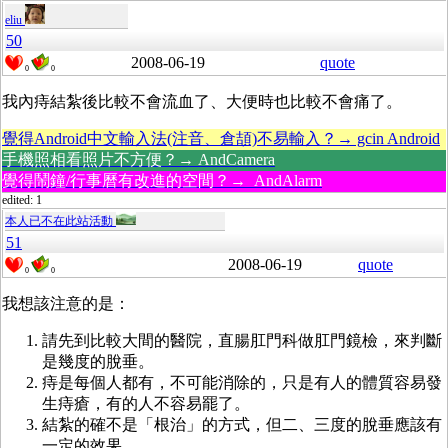
eliu
50
2008-06-19
quote
0
0
我內痔結紮後比較不會流血了、大便時也比較不會痛了。
覺得Android中文輸入法(注音、倉頡)不易輸入？→ gcin Android
手機照相看照片不方便？→ AndCamera
覺得鬧鐘/行事曆有改進的空間？→ AndAlarm
edited: 1
本人已不在此站活動
51
2008-06-19
quote
0
0
我想該注意的是：
請先到比較大間的醫院，直腸肛門科做肛門鏡檢，來判斷
是幾度的脫垂。
痔是每個人都有，不可能消除的，只是有人的體質容易發
生痔瘡，有的人不容易罷了。
結紮的確不是「根治」的方式，但二、三度的脫垂應該有
一定的效果。