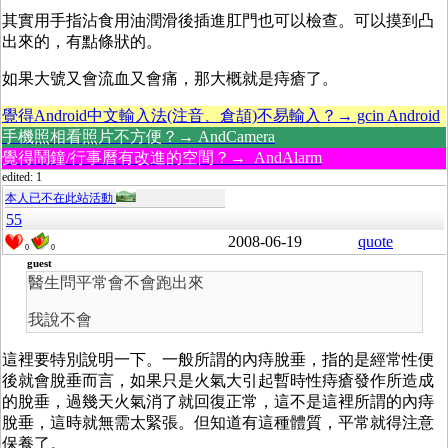
其實用手指沾食用油潤滑後插進肛門也可以檢查。可以摸到凸
出來的，有點條狀的。
如果大號又會流血又會痛，那大概就是痔瘡了。
覺得Android中文輸入法(注音、倉頡)不易輸入？→ gcin Android
手機照相看照片不方便？→ AndCamera
覺得鬧鐘/行事曆有改進的空間？→ AndAlarm
edited: 1
本人已不在此站活動
55
2008-06-19
quote
0
0
guest
醫生問平常會不會跑出來
我說不會
這裡要特別說明一下。一般所謂的內痔脫垂，指的是經常性便
後就會脫垂而言，如果只是火氣大引起暫時性痔瘡發作所造成
的脫垂，過幾天火氣消了就回復正常，這不是這裡所謂的內痔
脫垂，這時就無需太緊張。但知道有這種體質，平常就得注意
保養了。