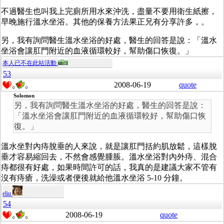
不過醫生也叫我上完廁所用水來沖洗，盡量不要用衛生紙擦，
早晚施行溫水坐浴。其他的保養方法果正兄有分享許多，。
另，我有詢問醫生溫水坐浴的好處，醫生的回答是說：「溫水
坐浴會讓肛門附近的血液循環較好，幫助傷口恢復。」
本人已不在此站活動
53
2008-06-19
quote
0
0
Solomon
另，我有詢問醫生溫水坐浴的好處，醫生的回答是說：
「溫水坐浴會讓肛門附近的血液循環較好，幫助傷口恢
復。」
溫水坐對內痔脫垂的人來說，就是讓肛門括約肌放鬆，這樣脫
垂才容易縮回去，不然會感覺腫脹。溫水坐浴對內外痔、混合
痔都很有好處，如果時間許可的話，我真的是建議大家不管有
沒有痔瘡，洗澡或者便後就給他溫水坐浴 5-10 分鐘。
eliu
54
2008-06-19
quote
0
0