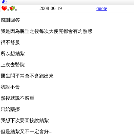
49
2008-06-19
quote
0
0
感謝回答
我是因為脫垂之後每次大便完都會有灼熱感
很不舒服
所以想結紮
上次去醫院
醫生問平常會不會跑出來
我說不會
然後就說不嚴重
只給藥擦
我想下次要直接說結紮
但是結紮又不一定會好....