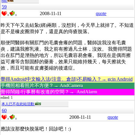
eliu
59
2008-11-11
quote
0
0
昨天下午又去結紮(綁)兩顆，沒想到，今天早上就掉了。不知道
是不是橡皮圈滑掉了，還是真的痔瘡脫落。
順便問醫師有關肛門的毛囊會癢的問題，醫師說我沒有毛囊
炎，建議我擦乳液。我之前有擦過凡士林，沒效。 我覺得問題
出在肛門是溼熱的地方，所以毛囊容易會癢。我現在是偶而擦
益可膚等含類固醇的藥膏，效果只能維持幾天，每天擦就失
效，而且可能有皮膚萎縮的後遺症。
覺得Android中文輸入法(注音、倉頡)不易輸入？→ gcin Android
手機照相看照片不方便？→ AndCamera
覺得鬧鐘/行事曆有改進的空間？→ AndAlarm
edited: 1
本人已不在此站活動
60
2008-11-11
quote
0
0
應該沒那麼快脫落吧！回診吧！:)