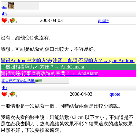
eliu
45
2008-04-03
quote
0
0
沒有，維他命E 也沒有.
我想，可能是結紮的傷口比較大，不容易好。
覺得Android中文輸入法(注音、倉頡)不易輸入？→ gcin Android
手機照相看照片不方便？→ AndCamera
覺得鬧鐘/行事曆有改進的空間？→ AndAlarm
本人已不在此站活動
46
2008-04-03
quote
0
0
一般情形是一次結紮一個，同時結紮兩個是比較少聽說。
我這次去看的醫生說，只能結紮 0.3 cm 以下大小，不知道是不
是在誑我去開刀，故意讓結紮效果不彰？結果這次的結紮效果
果然不好，下次要換家醫院。