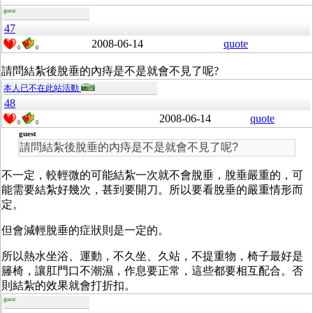
guest
47
2008-06-14
quote
0
0
請問結紮後脫垂的內痔是不是就會不見了呢?
本人已不在此站活動
48
2008-06-14
quote
0
0
guest
請問結紮後脫垂的內痔是不是就會不見了呢?
不一定，較輕微的可能結紮一次就不會脫垂，脫垂嚴重的，可
能需要結紮好幾次，甚到要開刀。所以要看脫垂的嚴重情形而
定。
但會減輕脫垂的症狀則是一定的。
所以熱水坐浴、運動，不久坐、久站，不提重物，椅子最好是
籐椅，讓肛門口不潮濕，作息要正常，這些都要相互配合。否
則結紮的效果就會打折扣。
guest