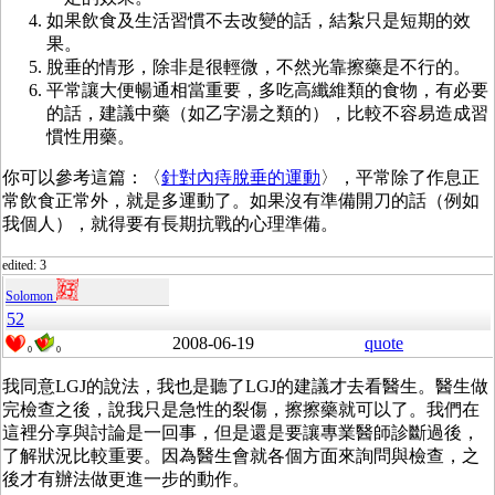
如果飲食及生活習慣不去改變的話，結紮只是短期的效
果。
脫垂的情形，除非是很輕微，不然光靠擦藥是不行的。
平常讓大便暢通相當重要，多吃高纖維類的食物，有必要
的話，建議中藥（如乙字湯之類的），比較不容易造成習
慣性用藥。
你可以參考這篇：〈
針對內痔脫垂的運動
〉，平常除了作息正
常飲食正常外，就是多運動了。如果沒有準備開刀的話（例如
我個人），就得要有長期抗戰的心理準備。
edited: 3
Solomon
52
2008-06-19
quote
0
0
我同意LGJ的說法，我也是聽了LGJ的建議才去看醫生。醫生做
完檢查之後，說我只是急性的裂傷，擦擦藥就可以了。我們在
這裡分享與討論是一回事，但是還是要讓專業醫師診斷過後，
了解狀況比較重要。因為醫生會就各個方面來詢問與檢查，之
後才有辦法做更進一步的動作。