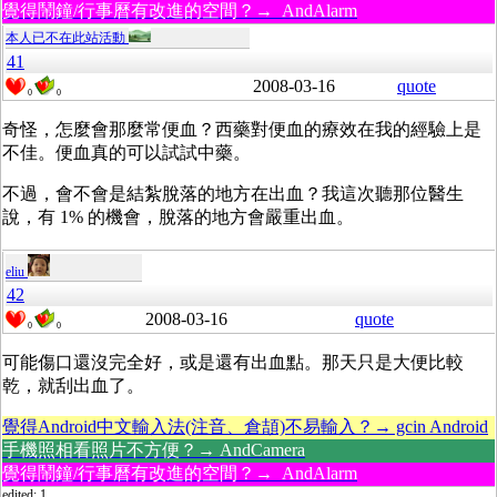
覺得鬧鐘/行事曆有改進的空間？→ AndAlarm
本人已不在此站活動
41
2008-03-16
quote
0
0
奇怪，怎麼會那麼常便血？西藥對便血的療效在我的經驗上是
不佳。便血真的可以試試中藥。
不過，會不會是結紮脫落的地方在出血？我這次聽那位醫生
說，有 1% 的機會，脫落的地方會嚴重出血。
eliu
42
2008-03-16
quote
0
0
可能傷口還沒完全好，或是還有出血點。那天只是大便比較
乾，就刮出血了。
覺得Android中文輸入法(注音、倉頡)不易輸入？→ gcin Android
手機照相看照片不方便？→ AndCamera
覺得鬧鐘/行事曆有改進的空間？→ AndAlarm
edited: 1