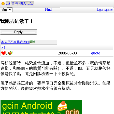
cht
台灣
個人
LGJ
Find
adm
login
register
我跑去結紮了！
----------- Reply -----------
本人已不在此站活動
31
2008-03-03
quote
0
0
痔核脫落時，結紮處會流血，不過，但量並不多（我的情形是
這樣，和每個人的體質可能有關）。不過，四、五天就脫落好
像是快了點，還是回診檢查一下比較保險。
腫墜感是很正常的，要等傷口完全復原後才會慢慢消失。如果
方便的話，多做幾次熱水坐浴很有幫助。