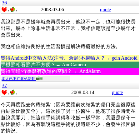
36
2008-03-06
quote
0
0
我說那是不是幾年就會再長出來，他說不一定，也可能很快長
出來。幾本上除非生活非常不正常，我相信應該是至少幾年才
會長出來。
我也相信維持良好的生活習慣是解決痔瘡最好的方法。
覺得Android中文輸入法(注音、倉頡)不易輸入？→ gcin Android
手機照相看照片不方便？→ AndCamera
覺得鬧鐘/行事曆有改進的空間？→ AndAlarm
本人已不在此站活動
37
2008-03-14
quote
0
0
今天再度跑去內痔結紮（因為要讓前次結紮的傷口完全復原後
再結紮比較安全）。這次換了另一位醫生，他花了很多時間在
遊說我開刀，把這種手術講得和吃飯一樣平常，我還是保守一
點比較好，因為有聽說這種手術的後遺症不少，會發生很困擾
的情況。