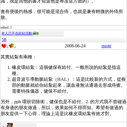
識，我是買他的書才知道他是專攻這方面的）。
會有便後灼熱感，很可能是混合痔，也就是兼有輕微的外痔所
致。
edited: 1
本人已不在此站活動
58
2008-06-24
quote
0
0
其實結紮有兩種：
橡皮環結紮：這個健保有給付。一般所說的結紮是指這
種。
超音波引導動脈結紮（HAL）：這是比較新的方式，從根
部的動脈就給你結紮起來，讓血液無法通過去形成痔瘡。
需要特殊儀器，健保不給付。
另外，pph 環狀切除術，健保也是不給付。2. 的方式我不曾碰過
有身邊的朋友做過，所以，效果如何不得而知。希望有做過的
朋友提供一下心得，理論上這是比橡皮環結紮有效才對。