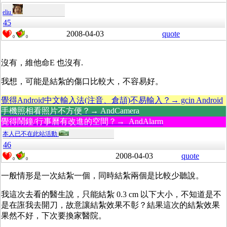
eliu
45
2008-04-03
quote
0
0
沒有，維他命E 也沒有.
我想，可能是結紮的傷口比較大，不容易好。
覺得Android中文輸入法(注音、倉頡)不易輸入？→ gcin Android
手機照相看照片不方便？→ AndCamera
覺得鬧鐘/行事曆有改進的空間？→ AndAlarm
本人已不在此站活動
46
2008-04-03
quote
0
0
一般情形是一次結紮一個，同時結紮兩個是比較少聽說。
我這次去看的醫生說，只能結紮 0.3 cm 以下大小，不知道是不
是在誑我去開刀，故意讓結紮效果不彰？結果這次的結紮效果
果然不好，下次要換家醫院。