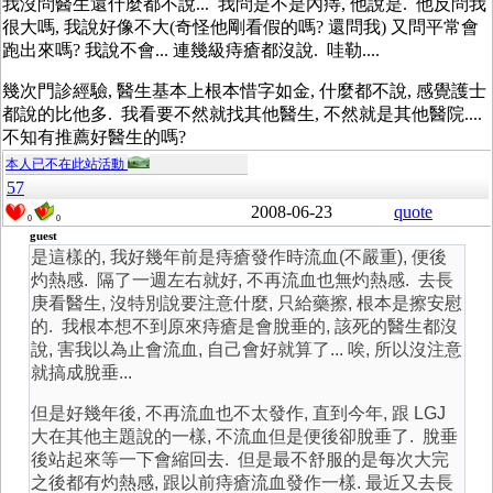
我沒問醫生還什麼都不說... 我問是不是內痔, 他說是. 他反問我
很大嗎, 我說好像不大(奇怪他剛看假的嗎? 還問我) 又問平常會
跑出來嗎? 我說不會... 連幾級痔瘡都沒說. 哇勒....
幾次門診經驗, 醫生基本上根本惜字如金, 什麼都不說, 感覺護士
都說的比他多. 我看要不然就找其他醫生, 不然就是其他醫院....
不知有推薦好醫生的嗎?
本人已不在此站活動
57
2008-06-23
quote
0
0
guest
是這樣的, 我好幾年前是痔瘡發作時流血(不嚴重), 便後
灼熱感. 隔了一週左右就好, 不再流血也無灼熱感. 去長
庚看醫生, 沒特別說要注意什麼, 只給藥擦, 根本是擦安慰
的. 我根本想不到原來痔瘡是會脫垂的, 該死的醫生都沒
說, 害我以為止會流血, 自己會好就算了... 唉, 所以沒注意
就搞成脫垂...
但是好幾年後, 不再流血也不太發作, 直到今年, 跟 LGJ
大在其他主題說的一樣, 不流血但是便後卻脫垂了. 脫垂
後站起來等一下會縮回去. 但是最不舒服的是每次大完
之後都有灼熱感, 跟以前痔瘡流血發作一樣. 最近又去長