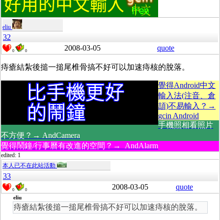
eliu
32
2008-03-05
quote
0
0
痔瘡結紮後搥一搥尾椎骨搞不好可以加速痔核的脫落。
覺得Android中文
輸入法(注音、倉
頡)不易輸入？→
gcin Android
手機照相看照片
不方便？→ AndCamera
覺得鬧鐘/行事曆有改進的空間？→ AndAlarm
edited: 1
本人已不在此站活動
33
2008-03-05
quote
0
0
eliu
痔瘡結紮後搥一搥尾椎骨搞不好可以加速痔核的脫落。