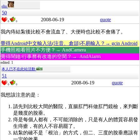
eliu
50
2008-06-19
quote
0
0
我內痔結紮後比較不會流血了、大便時也比較不會痛了。
覺得Android中文輸入法(注音、倉頡)不易輸入？→ gcin Android
手機照相看照片不方便？→ AndCamera
覺得鬧鐘/行事曆有改進的空間？→ AndAlarm
edited: 1
本人已不在此站活動
51
2008-06-19
quote
0
0
我想該注意的是：
請先到比較大間的醫院，直腸肛門科做肛門鏡檢，來判斷
是幾度的脫垂。
痔是每個人都有，不可能消除的，只是有人的體質容易發
生痔瘡，有的人不容易罷了。
結紮的確不是「根治」的方式，但二、三度的脫垂應該有
一定的效果。