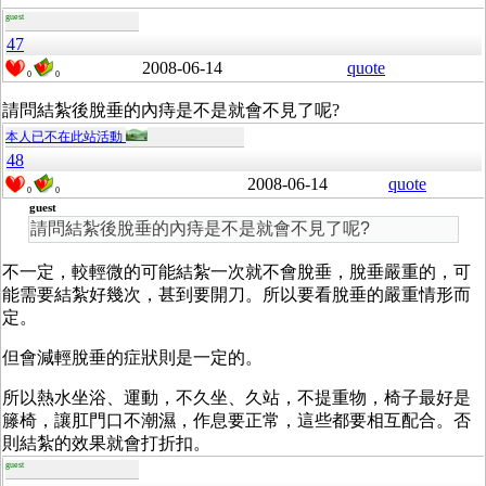
guest
47
2008-06-14
quote
0
0
請問結紮後脫垂的內痔是不是就會不見了呢?
本人已不在此站活動
48
2008-06-14
quote
0
0
guest
請問結紮後脫垂的內痔是不是就會不見了呢?
不一定，較輕微的可能結紮一次就不會脫垂，脫垂嚴重的，可
能需要結紮好幾次，甚到要開刀。所以要看脫垂的嚴重情形而
定。
但會減輕脫垂的症狀則是一定的。
所以熱水坐浴、運動，不久坐、久站，不提重物，椅子最好是
籐椅，讓肛門口不潮濕，作息要正常，這些都要相互配合。否
則結紮的效果就會打折扣。
guest