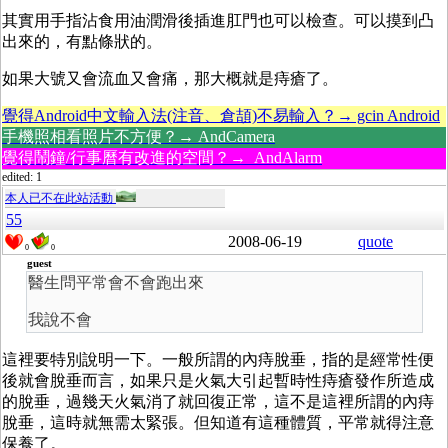
其實用手指沾食用油潤滑後插進肛門也可以檢查。可以摸到凸
出來的，有點條狀的。
如果大號又會流血又會痛，那大概就是痔瘡了。
覺得Android中文輸入法(注音、倉頡)不易輸入？→ gcin Android
手機照相看照片不方便？→ AndCamera
覺得鬧鐘/行事曆有改進的空間？→ AndAlarm
edited: 1
本人已不在此站活動
55
2008-06-19
quote
0
0
guest
醫生問平常會不會跑出來
我說不會
這裡要特別說明一下。一般所謂的內痔脫垂，指的是經常性便
後就會脫垂而言，如果只是火氣大引起暫時性痔瘡發作所造成
的脫垂，過幾天火氣消了就回復正常，這不是這裡所謂的內痔
脫垂，這時就無需太緊張。但知道有這種體質，平常就得注意
保養了。