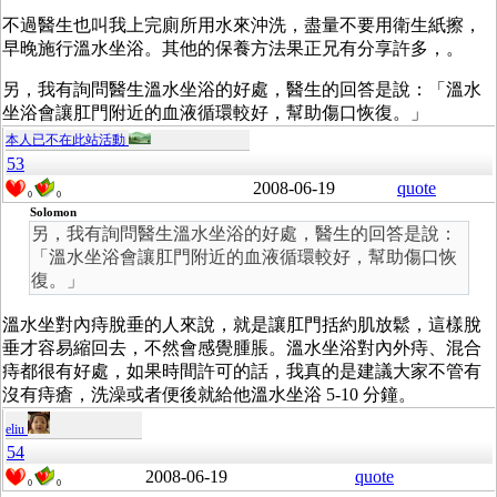
不過醫生也叫我上完廁所用水來沖洗，盡量不要用衛生紙擦，
早晚施行溫水坐浴。其他的保養方法果正兄有分享許多，。
另，我有詢問醫生溫水坐浴的好處，醫生的回答是說：「溫水
坐浴會讓肛門附近的血液循環較好，幫助傷口恢復。」
本人已不在此站活動
53
2008-06-19
quote
0
0
Solomon
另，我有詢問醫生溫水坐浴的好處，醫生的回答是說：
「溫水坐浴會讓肛門附近的血液循環較好，幫助傷口恢
復。」
溫水坐對內痔脫垂的人來說，就是讓肛門括約肌放鬆，這樣脫
垂才容易縮回去，不然會感覺腫脹。溫水坐浴對內外痔、混合
痔都很有好處，如果時間許可的話，我真的是建議大家不管有
沒有痔瘡，洗澡或者便後就給他溫水坐浴 5-10 分鐘。
eliu
54
2008-06-19
quote
0
0