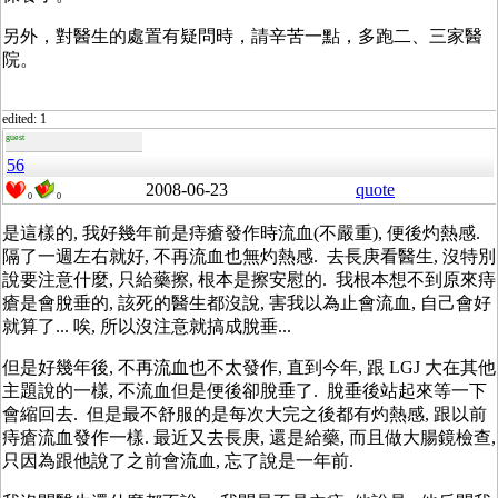
另外，對醫生的處置有疑問時，請辛苦一點，多跑二、三家醫
院。
edited: 1
guest
56
2008-06-23
quote
0
0
是這樣的, 我好幾年前是痔瘡發作時流血(不嚴重), 便後灼熱感.
隔了一週左右就好, 不再流血也無灼熱感. 去長庚看醫生, 沒特別
說要注意什麼, 只給藥擦, 根本是擦安慰的. 我根本想不到原來痔
瘡是會脫垂的, 該死的醫生都沒說, 害我以為止會流血, 自己會好
就算了... 唉, 所以沒注意就搞成脫垂...
但是好幾年後, 不再流血也不太發作, 直到今年, 跟 LGJ 大在其他
主題說的一樣, 不流血但是便後卻脫垂了. 脫垂後站起來等一下
會縮回去. 但是最不舒服的是每次大完之後都有灼熱感, 跟以前
痔瘡流血發作一樣. 最近又去長庚, 還是給藥, 而且做大腸鏡檢查,
只因為跟他說了之前會流血, 忘了說是一年前.