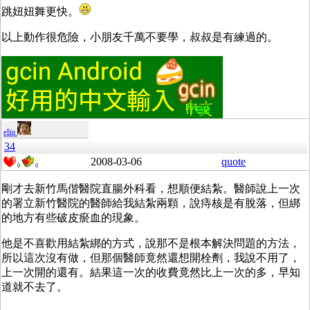
跳妞妞舞更快。
以上動作很危險，小朋友千萬不要學，叔叔是有練過的。
eliu
34
2008-03-06
quote
0
0
剛才去新竹馬偕醫院直腸外科看，想順便結紮。醫師說上一次
的署立新竹醫院的醫師給我結紮兩顆，說痔核是有脫落，但綁
的地方有些破皮瘀血的現象。
他是不喜歡用結紮綁的方式，說那不是根本解決問題的方法，
所以這次沒有做，但那個醫師竟然還想開栓劑，我說不用了，
上一次開的還有。結果這一次的收費竟然比上一次的多，早知
道就不去了。