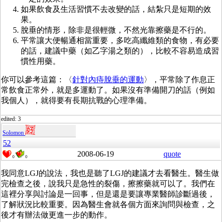
如果飲食及生活習慣不去改變的話，結紮只是短期的效
果。
脫垂的情形，除非是很輕微，不然光靠擦藥是不行的。
平常讓大便暢通相當重要，多吃高纖維類的食物，有必要
的話，建議中藥（如乙字湯之類的），比較不容易造成習
慣性用藥。
你可以參考這篇：〈
針對內痔脫垂的運動
〉，平常除了作息正
常飲食正常外，就是多運動了。如果沒有準備開刀的話（例如
我個人），就得要有長期抗戰的心理準備。
edited: 3
Solomon
52
2008-06-19
quote
0
0
我同意LGJ的說法，我也是聽了LGJ的建議才去看醫生。醫生做
完檢查之後，說我只是急性的裂傷，擦擦藥就可以了。我們在
這裡分享與討論是一回事，但是還是要讓專業醫師診斷過後，
了解狀況比較重要。因為醫生會就各個方面來詢問與檢查，之
後才有辦法做更進一步的動作。