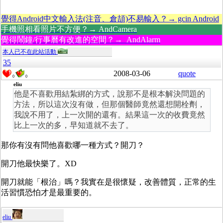
覺得Android中文輸入法(注音、倉頡)不易輸入？→ gcin Android
手機照相看照片不方便？→ AndCamera
覺得鬧鐘/行事曆有改進的空間？→ AndAlarm
本人已不在此站活動
35
2008-03-06
quote
0
0
eliu
他是不喜歡用結紮綁的方式，說那不是根本解決問題的
方法，所以這次沒有做，但那個醫師竟然還想開栓劑，
我說不用了，上一次開的還有。結果這一次的收費竟然
比上一次的多，早知道就不去了。
那你有沒有問他喜歡哪一種方式？開刀？
開刀他最快樂了。XD
開刀就能「根治」嗎？我實在是很懷疑，改善體質，正常的生
活習慣恐怕才是最重要的。
eliu