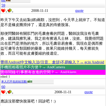
eliu
59
2008-11-11
quote
0
0
昨天下午又去結紮(綁)兩顆，沒想到，今天早上就掉了。不知道
是不是橡皮圈滑掉了，還是真的痔瘡脫落。
順便問醫師有關肛門的毛囊會癢的問題，醫師說我沒有毛囊
炎，建議我擦乳液。我之前有擦過凡士林，沒效。 我覺得問題
出在肛門是溼熱的地方，所以毛囊容易會癢。我現在是偶而擦
益可膚等含類固醇的藥膏，效果只能維持幾天，每天擦就失
效，而且可能有皮膚萎縮的後遺症。
覺得Android中文輸入法(注音、倉頡)不易輸入？→ gcin Android
手機照相看照片不方便？→ AndCamera
覺得鬧鐘/行事曆有改進的空間？→ AndAlarm
edited: 1
本人已不在此站活動
60
2008-11-11
quote
0
0
應該沒那麼快脫落吧！回診吧！:)