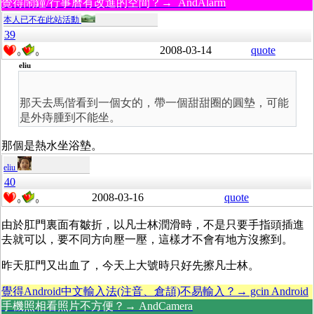
覺得鬧鐘/行事曆有改進的空間？→ AndAlarm
本人已不在此站活動
39
2008-03-14
quote
0
0
eliu
那天去馬偕看到一個女的，帶一個甜甜圈的圓墊，可能
是外痔腫到不能坐。
那個是熱水坐浴墊。
eliu
40
2008-03-16
quote
0
0
由於肛門裏面有皺折，以凡士林潤滑時，不是只要手指頭插進
去就可以，要不同方向壓一壓，這樣才不會有地方沒擦到。
昨天肛門又出血了，今天上大號時只好先擦凡士林。
覺得Android中文輸入法(注音、倉頡)不易輸入？→ gcin Android
手機照相看照片不方便？→ AndCamera