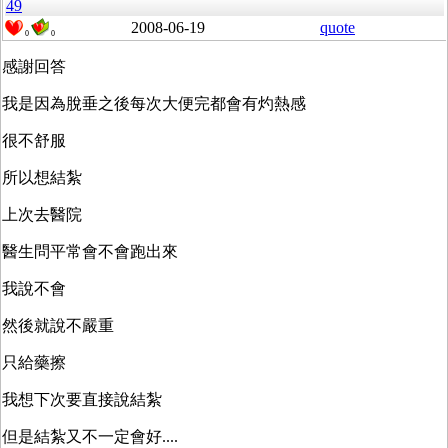
49
2008-06-19
quote
0
0
感謝回答
我是因為脫垂之後每次大便完都會有灼熱感
很不舒服
所以想結紮
上次去醫院
醫生問平常會不會跑出來
我說不會
然後就說不嚴重
只給藥擦
我想下次要直接說結紮
但是結紮又不一定會好....