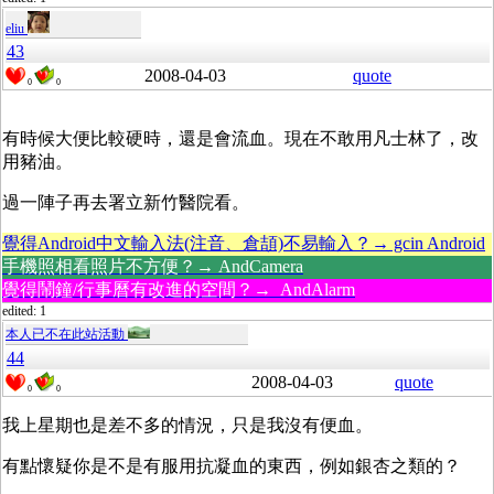
eliu
43
2008-04-03
quote
0
0
有時候大便比較硬時，還是會流血。現在不敢用凡士林了，改
用豬油。
過一陣子再去署立新竹醫院看。
覺得Android中文輸入法(注音、倉頡)不易輸入？→ gcin Android
手機照相看照片不方便？→ AndCamera
覺得鬧鐘/行事曆有改進的空間？→ AndAlarm
edited: 1
本人已不在此站活動
44
2008-04-03
quote
0
0
我上星期也是差不多的情況，只是我沒有便血。
有點懷疑你是不是有服用抗凝血的東西，例如銀杏之類的？