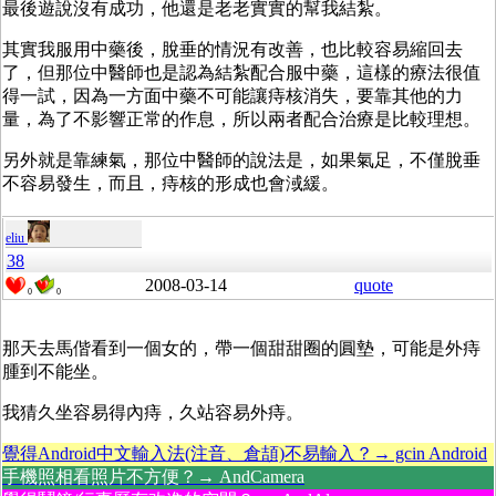
最後遊說沒有成功，他還是老老實實的幫我結紮。
其實我服用中藥後，脫垂的情況有改善，也比較容易縮回去
了，但那位中醫師也是認為結紮配合服中藥，這樣的療法很值
得一試，因為一方面中藥不可能讓痔核消失，要靠其他的力
量，為了不影響正常的作息，所以兩者配合治療是比較理想。
另外就是靠練氣，那位中醫師的說法是，如果氣足，不僅脫垂
不容易發生，而且，痔核的形成也會淢緩。
eliu
38
2008-03-14
quote
0
0
那天去馬偕看到一個女的，帶一個甜甜圈的圓墊，可能是外痔
腫到不能坐。
我猜久坐容易得內痔，久站容易外痔。
覺得Android中文輸入法(注音、倉頡)不易輸入？→ gcin Android
手機照相看照片不方便？→ AndCamera