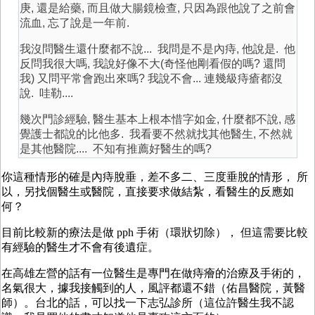
庚, 還是給藥, 而且做大腸鏡檢查, 只因為跟他說了之前會
流血, 忘了說是一年前.
我沒問醫生還什麼都不說... 我問是不是內痔, 他說是. 他
反問我很大嗎, 我說好像不大(奇怪他剛看假的嗎? 還問
我) 又問平常會跑出來嗎? 我說不會... 連幾級痔瘡都沒
說. 哇勒....
幾次門診經驗, 醫生基本上根本惜字如金, 什麼都不說, 感
覺護士都說的比他多. 我看要不然就找其他醫生, 不然就
是其他醫院.... 不知有推薦好醫生的嗎?
你這種情形的確是內痔脫垂，差不多二、三度垂脫的情形， 所
以，另找個醫生或醫院，直接要求做結紮，看醫生的反應如
何？
目前比較新的療法是做 pph 手術（環狀切除）， 但這需要比較
有經驗的醫生才不會有後遺症。
在高雄左營的話有一位醫生是專門在做痔癐的治療及手術的，
名氣很大，據我接觸到的人，風評都還不錯（佑昌醫院，黃醫
師）。台北的話，可以找一下志弘診所（這位許醫生我不認