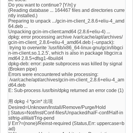
Do you want to continue? [Y/n] y
(Reading database ... 164467 files and directories curre
ntly installed.)
Preparing to unpack .../gcin-im-client_2.8.6+eliu-4_amd
64.deb ...
Unpacking gcin-im-client:amd64 (2.8.6+eliu-4) ...
dpkg: error processing archive /var/cache/apt/archives/
gcin-im-client_2.8.6+eliu-4_amd64.deb (--unpack):
trying to overwrite '/usr/lib/x86_64-linux-gnu/gcin/libgci
n-im-client.so.1.2.5', which is also in package libgcin:a
md64 2.8.5+dfsg1-4build4
dpkg-deb: error: paste subprocess was killed by signal
(Broken pipe)
Errors were encountered while processing:
/var/cache/apt/archives/gcin-im-client_2.8.6+eliu-4_am
d64.deb
E: Sub-process /usr/bin/dpkg returned an error code (1)
用 dpkg -l *gcin* 出現
Desired=Unknown/Install/Remove/Purge/Hold
| Status=Not/Inst/Conf-files/Unpacked/halF-conf/Half-in
st/trig-aWait/Trig-pend
|/ Err?=(none)/Reinst-required (Status,Err: uppercase=b
ad)