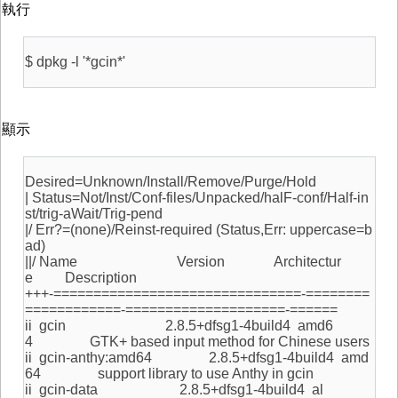
執行
$ dpkg -l '*gcin*'
顯示
Desired=Unknown/Install/Remove/Purge/Hold
| Status=Not/Inst/Conf-files/Unpacked/halF-conf/Half-in
st/trig-aWait/Trig-pend
|/ Err?=(none)/Reinst-required (Status,Err: uppercase=b
ad)
||/ Name Version Architectur
e Description
+++-===============================-========
============-====================-======
ii gcin 2.8.5+dfsg1-4build4 amd6
4 GTK+ based input method for Chinese users
ii gcin-anthy:amd64 2.8.5+dfsg1-4build4 amd
64 support library to use Anthy in gcin
ii gcin-data 2.8.5+dfsg1-4build4 al