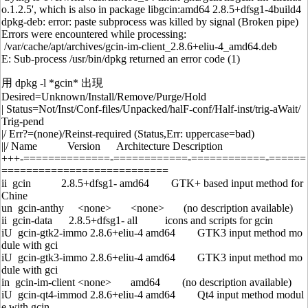
o.1.2.5', which is also in package libgcin:amd64 2.8.5+dfsg1-4build4
dpkg-deb: error: paste subprocess was killed by signal (Broken pipe)
Errors were encountered while processing:
/var/cache/apt/archives/gcin-im-client_2.8.6+eliu-4_amd64.deb
E: Sub-process /usr/bin/dpkg returned an error code (1)
用 dpkg -l *gcin* 出現
Desired=Unknown/Install/Remove/Purge/Hold
| Status=Not/Inst/Conf-files/Unpacked/halF-conf/Half-inst/trig-aWait/
Trig-pend
|/ Err?=(none)/Reinst-required (Status,Err: uppercase=bad)
||/ Name Version Architecture Description
+++-==============-============-============-======
===========================
ii gcin 2.8.5+dfsg1- amd64 GTK+ based input method for
Chine
un gcin-anthy <none> <none> (no description available)
ii gcin-data 2.8.5+dfsg1- all icons and scripts for gcin
iU gcin-gtk2-immo 2.8.6+eliu-4 amd64 GTK3 input method mo
dule with gci
iU gcin-gtk3-immo 2.8.6+eliu-4 amd64 GTK3 input method mo
dule with gci
in gcin-im-client <none> amd64 (no description available)
iU gcin-qt4-immod 2.8.6+eliu-4 amd64 Qt4 input method modul
e with gcin