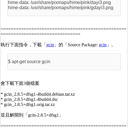
hime-data: /usr/share/pixmaps/hime/pink/dayi3.png
hime-data: /usr/share/pixmaps/hime/pink/gdayi3.png
=================================================
===============================
執行下面指令，下載「
gcin
」的「Source Package:
gcin
」。
$ apt-get source gcin
會下載下面3個檔案
* gcin_2.8.5+dfsg1-4build4.debian.tar.xz
* gcin_2.8.5+dfsg1-4build4.dsc
* gcin_2.8.5+dfsg1.orig.tar.xz
並且解開到「gcin-2.8.5+dfsg1」
=================================================