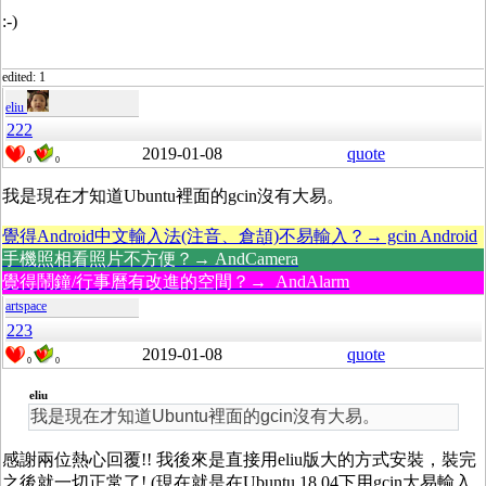
:-)
edited: 1
eliu
222
2019-01-08
quote
0
0
我是現在才知道Ubuntu裡面的gcin沒有大易。
覺得Android中文輸入法(注音、倉頡)不易輸入？→ gcin Android
手機照相看照片不方便？→ AndCamera
覺得鬧鐘/行事曆有改進的空間？→ AndAlarm
artspace
223
2019-01-08
quote
0
0
eliu
我是現在才知道Ubuntu裡面的gcin沒有大易。
感謝兩位熱心回覆!! 我後來是直接用eliu版大的方式安裝，裝完
之後就一切正常了! (現在就是在Ubuntu 18.04下用gcin大易輸入