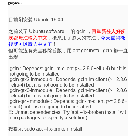
gary8520
目前剛安裝 Ubuntu 18.04
之前裝了 Ubuntu software 上的 gcin ，
再重新登入好多
次都無法輸入中文
，後來用了劉大的方法，
今天重開機
後就可以輸入中文了
！
但可能沒有完全移除舊版，用 apt-get install gcin 都一直
出現
gcin : Depends: gcin-im-client (>= 2.8.6+eliu-4) but it is
not going to be installed
gcin-gtk2-immodule : Depends: gcin-im-client (>= 2.8.6
+eliu-4) but it is not going to be installed
gcin-gtk3-immodule : Depends: gcin-im-client (>= 2.8.6
+eliu-4) but it is not going to be installed
gcin-qt4-immodule : Depends: gcin-im-client (>= 2.8.6+
eliu-4) but it is not going to be installed
E: Unmet dependencies. Try 'apt --fix-broken install' wit
h no packages (or specify a solution).
按提示 sudo apt --fix-broken install