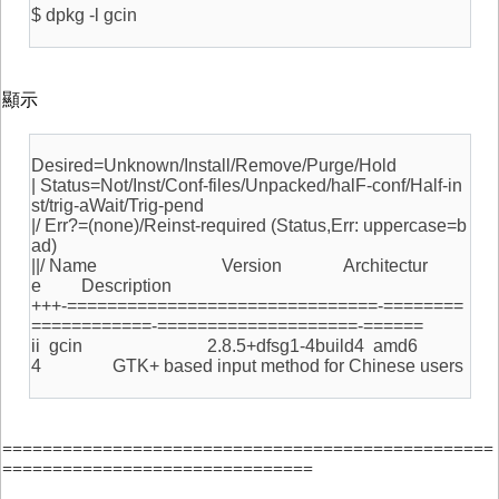
$ dpkg -l gcin
顯示
Desired=Unknown/Install/Remove/Purge/Hold
| Status=Not/Inst/Conf-files/Unpacked/halF-conf/Half-in
st/trig-aWait/Trig-pend
|/ Err?=(none)/Reinst-required (Status,Err: uppercase=b
ad)
||/ Name Version Architectur
e Description
+++-===============================-========
============-====================-======
ii gcin 2.8.5+dfsg1-4build4 amd6
4 GTK+ based input method for Chinese users
=================================================
===============================