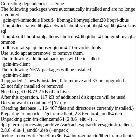
Correcting dependencies... Done
The following packages were automatically installed and are no longe
r required:
gcin-qt4-immodule libcurl4 libmng2 libmysqlclient20 libqt4-dbus
libqt4-declarative libqt4-network libqt4-script libqt4-sql libqt4-sql-my
sql
libqt4-xml libqt4-xmlpatterns libqtcore4 libqtdbus4 libqtgui4 mysql-c
ommon
qdbus qt-at-spi qtchooser qtcore4-l10n vorbis-tools
Use 'sudo apt autoremove' to remove them.
The following additional packages will be installed:
gcin-im-client
The following NEW packages will be installed:
gcin-im-client
0 upgraded, 1 newly installed, 0 to remove and 35 not upgraded.
23 not fully installed or removed.
Need to get 0 B/73.2 kB of archives.
After this operation, 117 kB of additional disk space will be used.
Do you want to continue? [Y/n] y
(Reading database ... 164467 files and directories currently installed.)
Preparing to unpack .../gcin-im-client_2.8.6+eliu-4_amd64.deb ...
Unpacking gcin-im-client:amd64 (2.8.6+eliu-4) ...
dpkg: error processing archive /var/cache/apt/archives/gcin-im-client_
2.8.6+eliu-4_amd64.deb (--unpack):
trying to overwrite '/usr/lib/x86_64-linux-gnu/gcin/libgcin-im-client.s