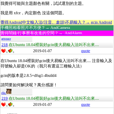
我覺得可能與主題顏色有關，試試選別的主題。
我是用 xfce，內定顏色 沒這個問題。
覺得Android中文輸入法(注音、倉頡)不易輸入？→ gcin Android
手機照相看照片不方便？→ AndCamera
覺得鬧鐘/行事曆有改進的空間？→ AndAlarm
artspace
218
在Ubuntu 18.04裡裝好gcin後大易輸入法叫不出來....
2019-01-07
quote
0
0
在Ubuntu 18.04裡裝好gcin後大易輸入法叫不出來.... 注音輸入及
符號輸入卻是OK的（我只有選這三種輸入法）
gcin的版本是2.8.5+dfsg1-4build4
請問要如何解決呢？萬分感謝！
eliu
219
在Ubuntu 18.04裡裝好gcin後大易輸入法叫不出來....
2019-01-07
quote
0
0