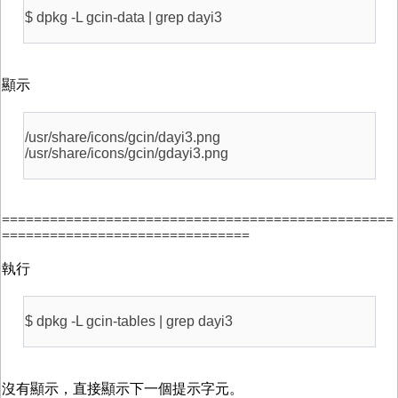
$ dpkg -L gcin-data | grep dayi3
顯示
/usr/share/icons/gcin/dayi3.png
/usr/share/icons/gcin/gdayi3.png
=================================================
===============================
執行
$ dpkg -L gcin-tables | grep dayi3
沒有顯示，直接顯示下一個提示字元。