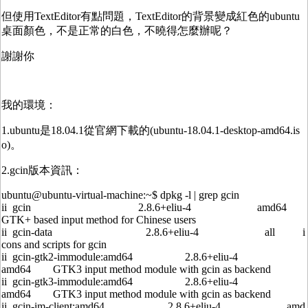
但使用TextEditor有點問題，TextEditor的背景變成紅色的ubuntu
桌面顏色，不是正常的白色，不曉得怎麼辦呢？
謝謝你
我的環境：
1.ubuntu是18.04.1從官網下載的(ubuntu-18.04.1-desktop-amd64.is
o)。
2.gcin版本資訊：
ubuntu@ubuntu-virtual-machine:~$ dpkg -l | grep gcin
ii gcin 2.8.6+eliu-4 amd64
GTK+ based input method for Chinese users
ii gcin-data 2.8.6+eliu-4 all i
cons and scripts for gcin
ii gcin-gtk2-immodule:amd64 2.8.6+eliu-4
amd64 GTK3 input method module with gcin as backend
ii gcin-gtk3-immodule:amd64 2.8.6+eliu-4
amd64 GTK3 input method module with gcin as backend
ii gcin-im-client:amd64 2.8.6+eliu-4 amd