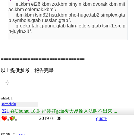
et.kbm et26.kbm zo.kbm pinyin.kbm dvorak.kbm mit
ac.kbm colemak.kbm \
ibm.kbm tsin32 hsu.kbm pho-huge.tab2 simplex.gta
b symbols.gtab russian.gtab \
greek.gtab cj-punc.gtab latin-letters.gtab tsin-1.src pi
n-juyin.xlt \
=================================================
===============================
以上提供參考，報告完畢
：-)
edited: 1
samwhelp
221
在Ubuntu 18.04裡裝好gcin後大易輸入法叫不出來....
2019-01-08
quote
0
0