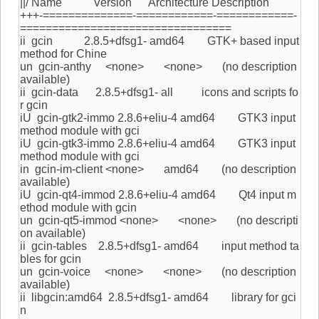
||/ Name Version Architecture Description
+++-==============-============-============-
=================================
ii gcin 2.8.5+dfsg1- amd64 GTK+ based input
method for Chine
un gcin-anthy <none> <none> (no description
available)
ii gcin-data 2.8.5+dfsg1- all icons and scripts fo
r gcin
iU gcin-gtk2-immo 2.8.6+eliu-4 amd64 GTK3 input
method module with gci
iU gcin-gtk3-immo 2.8.6+eliu-4 amd64 GTK3 input
method module with gci
in gcin-im-client <none> amd64 (no description
available)
iU gcin-qt4-immod 2.8.6+eliu-4 amd64 Qt4 input m
ethod module with gcin
un gcin-qt5-immod <none> <none> (no descripti
on available)
ii gcin-tables 2.8.5+dfsg1- amd64 input method ta
bles for gcin
un gcin-voice <none> <none> (no description
available)
ii libgcin:amd64 2.8.5+dfsg1- amd64 library for gci
n