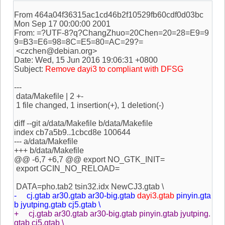
From 464a04f36315ac1cd46b2f10529fb60cdf0d03bc
Mon Sep 17 00:00:00 2001
From: =?UTF-8?q?ChangZhuo=20Chen=20=28=E9=9
9=B3=E6=98=8C=E5=80=AC=29?=
<czchen@debian.org>
Date: Wed, 15 Jun 2016 19:06:31 +0800
Subject:
Remove dayi3 to compliant with DFSG
---
data/Makefile | 2 +-
1 file changed, 1 insertion(+), 1 deletion(-)
diff --git a/data/Makefile b/data/Makefile
index cb7a5b9..1cbcd8e 100644
--- a/data/Makefile
+++ b/data/Makefile
@@ -6,7 +6,7 @@ export NO_GTK_INIT=
export GCIN_NO_RELOAD=
DATA=pho.tab2 tsin32.idx NewCJ3.gtab \
- cj.gtab ar30.gtab ar30-big.gtab
dayi3.gtab
pinyin.gta
b jyutping.gtab cj5.gtab \
+ cj.gtab ar30.gtab ar30-big.gtab pinyin.gtab jyutping.
gtab cj5.gtab \