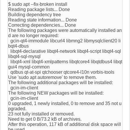
$ sudo apt --fix-broken install
Reading package lists... Done
Building dependency tree
Reading state information... Done
Correcting dependencies... Done
The following packages were automatically installed an
d are no longer required:
gcin-qt4-immodule libcurl4 libmng2 libmysqlclient20 li
bqt4-dbus
libqt4-declarative libqt4-network libqt4-script libqt4-sql
libqt4-sql-mysql
libqt4-xml libqt4-xmlpatterns libqtcore4 libqtdbus4 libqt
gui4 mysql-common
qdbus qt-at-spi qtchooser qtcore4-l10n vorbis-tools
Use 'sudo apt autoremove' to remove them.
The following additional packages will be installed:
gcin-im-client
The following NEW packages will be installed:
gcin-im-client
0 upgraded, 1 newly installed, 0 to remove and 35 not u
pgraded.
23 not fully installed or removed.
Need to get 0 B/73.2 kB of archives.
After this operation, 117 kB of additional disk space will
be used.