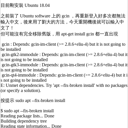
目前剛安裝 Ubuntu 18.04
之前裝了 Ubuntu software 上的 gcin ，再重新登入好多次都無法
輸入中文，後來用了劉大的方法，今天重開機後就可以輸入中
文了！
但可能沒有完全移除舊版，用 apt-get install gcin 都一直出現
gcin : Depends: gcin-im-client (>= 2.8.6+eliu-4) but it is not going to
be installed
gcin-gtk2-immodule : Depends: gcin-im-client (>= 2.8.6+eliu-4) but it
is not going to be installed
gcin-gtk3-immodule : Depends: gcin-im-client (>= 2.8.6+eliu-4) but it
is not going to be installed
gcin-qt4-immodule : Depends: gcin-im-client (>= 2.8.6+eliu-4) but it i
s not going to be installed
E: Unmet dependencies. Try 'apt --fix-broken install' with no packages
(or specify a solution).
按提示 sudo apt --fix-broken install
$ sudo apt --fix-broken install
Reading package lists... Done
Building dependency tree
Reading state information... Done