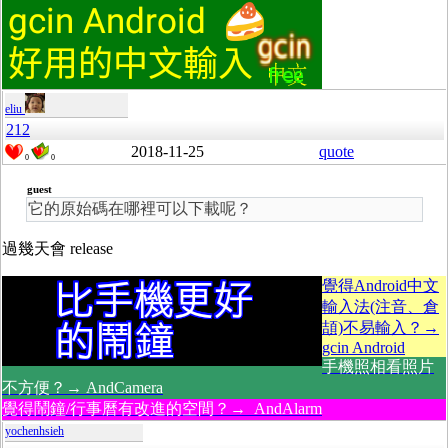
eliu
212
2018-11-25
quote
0
0
guest
它的原始碼在哪裡可以下載呢？
過幾天會 release
覺得Android中文
輸入法(注音、倉
頡)不易輸入？→
gcin Android
手機照相看照片
不方便？→ AndCamera
覺得鬧鐘/行事曆有改進的空間？→ AndAlarm
yochenhsieh