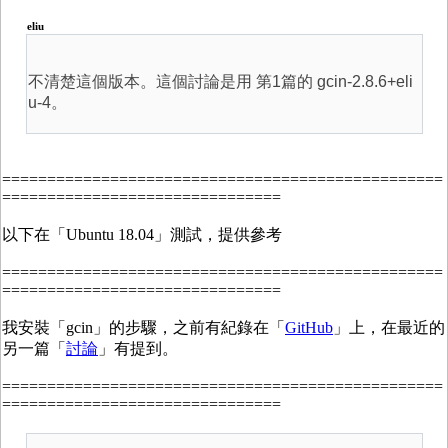
eliu
不清楚這個版本。這個討論是用 第1篇的 gcin-2.8.6+eli
u-4。
=================================================
===============================
以下在「Ubuntu 18.04」測試，提供參考
=================================================
===============================
我安裝「gcin」的步驟，之前有紀錄在「
GitHub
」上，在最近的
另一篇「
討論
」有提到。
=================================================
===============================