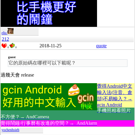
eliu
212
2018-11-25
quote
0
0
guest
它的原始碼在哪裡可以下載呢？
過幾天會 release
覺得Android中文
輸入法(注音、倉
頡)不易輸入？→
gcin Android
手機照相看照片
不方便？→ AndCamera
覺得鬧鐘/行事曆有改進的空間？→ AndAlarm
yochenhsieh