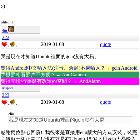
:-)
edited: 1
eliu
222
2019-01-08
quote
0
0
我是現在才知道Ubuntu裡面的gcin沒有大易。
覺得Android中文輸入法(注音、倉頡)不易輸入？→ gcin Android
手機照相看照片不方便？→ AndCamera
覺得鬧鐘/行事曆有改進的空間？→ AndAlarm
artspace
223
2019-01-08
quote
0
0
eliu
我是現在才知道Ubuntu裡面的gcin沒有大易。
感謝兩位熱心回覆!! 我後來是直接用eliu版大的方式安裝，裝完
之後就一切正常了! (現在就是在Ubuntu 18.04下用gcin大易輸入