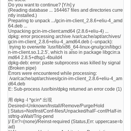
Do you want to continue? [Y/n] y
(Reading database ... 164467 files and directories curre
ntly installed.)
Preparing to unpack .../gcin-im-client_2.8.6+eliu-4_amd
64.deb ...
Unpacking gcin-im-client:amd64 (2.8.6+eliu-4) ...
dpkg: error processing archive /var/cache/apt/archives/
gcin-im-client_2.8.6+eliu-4_amd64.deb (--unpack):
trying to overwrite '/usr/lib/x86_64-linux-gnu/gcin/libgci
n-im-client.so.1.2.5', which is also in package libgcin:a
md64 2.8.5+dfsg1-4build4
dpkg-deb: error: paste subprocess was killed by signal
(Broken pipe)
Errors were encountered while processing:
/var/cache/apt/archives/gcin-im-client_2.8.6+eliu-4_am
d64.deb
E: Sub-process /usr/bin/dpkg returned an error code (1)
用 dpkg -l *gcin* 出現
Desired=Unknown/Install/Remove/Purge/Hold
| Status=Not/Inst/Conf-files/Unpacked/halF-conf/Half-in
st/trig-aWait/Trig-pend
|/ Err?=(none)/Reinst-required (Status,Err: uppercase=b
ad)