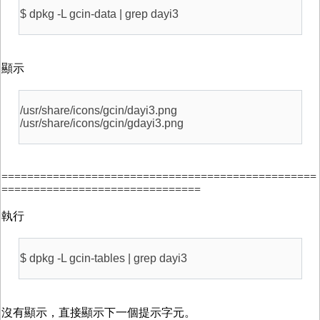
$ dpkg -L gcin-data | grep dayi3
顯示
/usr/share/icons/gcin/dayi3.png
/usr/share/icons/gcin/gdayi3.png
=================================================
===============================
執行
$ dpkg -L gcin-tables | grep dayi3
沒有顯示，直接顯示下一個提示字元。