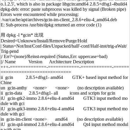
o.1.2.5', which is also in package libgcin:amd64 2.8.5+dfsg1-4build4
dpkg-deb: error: paste subprocess was killed by signal (Broken pipe)
Errors were encountered while processing:
/var/cache/apt/archives/gcin-im-client_2.8.6+eliu-4_amd64.deb
E: Sub-process /usr/bin/dpkg returned an error code (1)
用 dpkg -l *gcin* 出現
Desired=Unknown/Install/Remove/Purge/Hold
| Status=Not/Inst/Conf-files/Unpacked/halF-conf/Half-inst/trig-aWait/
Trig-pend
|/ Err?=(none)/Reinst-required (Status,Err: uppercase=bad)
||/ Name Version Architecture Description
+++-==============-============-============-======
===========================
ii gcin 2.8.5+dfsg1- amd64 GTK+ based input method for
Chine
un gcin-anthy <none> <none> (no description available)
ii gcin-data 2.8.5+dfsg1- all icons and scripts for gcin
iU gcin-gtk2-immo 2.8.6+eliu-4 amd64 GTK3 input method mo
dule with gci
iU gcin-gtk3-immo 2.8.6+eliu-4 amd64 GTK3 input method mo
dule with gci
in gcin-im-client <none> amd64 (no description available)
iU gcin-qt4-immod 2.8.6+eliu-4 amd64 Qt4 input method modul
e with gcin