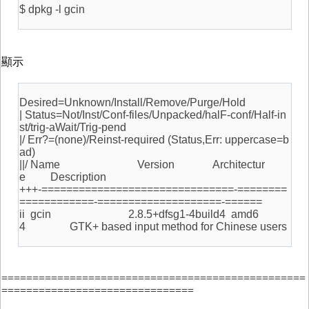
$ dpkg -l gcin
顯示
Desired=Unknown/Install/Remove/Purge/Hold
| Status=Not/Inst/Conf-files/Unpacked/halF-conf/Half-in
st/trig-aWait/Trig-pend
|/ Err?=(none)/Reinst-required (Status,Err: uppercase=b
ad)
||/ Name Version Architectur
e Description
+++-===============================-========
============-====================-======
ii gcin 2.8.5+dfsg1-4build4 amd6
4 GTK+ based input method for Chinese users
=================================================
===============================