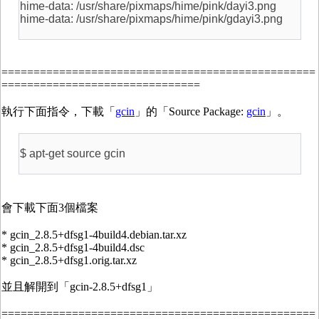
hime-data: /usr/share/pixmaps/hime/pink/dayi3.png
hime-data: /usr/share/pixmaps/hime/pink/gdayi3.png
=================================================
===============================
執行下面指令，下載「
gcin
」的「Source Package:
gcin
」。
$ apt-get source gcin
會下載下面3個檔案
* gcin_2.8.5+dfsg1-4build4.debian.tar.xz
* gcin_2.8.5+dfsg1-4build4.dsc
* gcin_2.8.5+dfsg1.orig.tar.xz
並且解開到「gcin-2.8.5+dfsg1」
=================================================