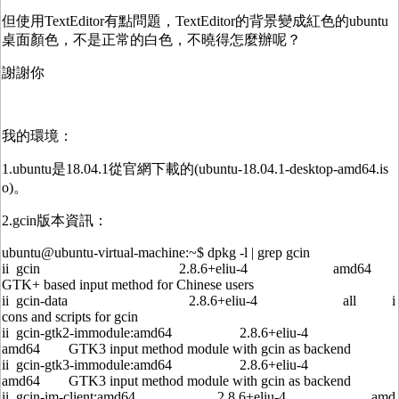
但使用TextEditor有點問題，TextEditor的背景變成紅色的ubuntu
桌面顏色，不是正常的白色，不曉得怎麼辦呢？
謝謝你
我的環境：
1.ubuntu是18.04.1從官網下載的(ubuntu-18.04.1-desktop-amd64.is
o)。
2.gcin版本資訊：
ubuntu@ubuntu-virtual-machine:~$ dpkg -l | grep gcin
ii gcin 2.8.6+eliu-4 amd64
GTK+ based input method for Chinese users
ii gcin-data 2.8.6+eliu-4 all i
cons and scripts for gcin
ii gcin-gtk2-immodule:amd64 2.8.6+eliu-4
amd64 GTK3 input method module with gcin as backend
ii gcin-gtk3-immodule:amd64 2.8.6+eliu-4
amd64 GTK3 input method module with gcin as backend
ii gcin-im-client:amd64 2.8.6+eliu-4 amd