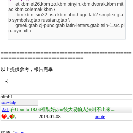
et.kbm et26.kbm zo.kbm pinyin.kbm dvorak.kbm mit
ac.kbm colemak.kbm \
ibm.kbm tsin32 hsu.kbm pho-huge.tab2 simplex.gta
b symbols.gtab russian.gtab \
greek.gtab cj-punc.gtab latin-letters.gtab tsin-1.src pi
n-juyin.xlt \
=================================================
===============================
以上提供參考，報告完畢
：-)
edited: 1
samwhelp
221
在Ubuntu 18.04裡裝好gcin後大易輸入法叫不出來....
2019-01-08
quote
0
0