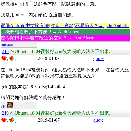
我覺得可能與主題顏色有關，試試選別的主題。
我是用 xfce，內定顏色 沒這個問題。
覺得Android中文輸入法(注音、倉頡)不易輸入？→ gcin Android
手機照相看照片不方便？→ AndCamera
覺得鬧鐘/行事曆有改進的空間？→ AndAlarm
artspace
218
在Ubuntu 18.04裡裝好gcin後大易輸入法叫不出來....
2019-01-07
quote
0
0
在Ubuntu 18.04裡裝好gcin後大易輸入法叫不出來.... 注音輸入及
符號輸入卻是OK的（我只有選這三種輸入法）
gcin的版本是2.8.5+dfsg1-4build4
請問要如何解決呢？萬分感謝！
eliu
219
在Ubuntu 18.04裡裝好gcin後大易輸入法叫不出來....
2019-01-07
quote
0
0