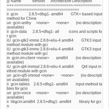
||/ Name Version Architecture Description
+++-==============-============-============-
=================================
ii gcin 2.8.5+dfsg1- amd64 GTK+ based input
method for Chine
un gcin-anthy <none> <none> (no description
available)
ii gcin-data 2.8.5+dfsg1- all icons and scripts fo
r gcin
iU gcin-gtk2-immo 2.8.6+eliu-4 amd64 GTK3 input
method module with gci
iU gcin-gtk3-immo 2.8.6+eliu-4 amd64 GTK3 input
method module with gci
in gcin-im-client <none> amd64 (no description
available)
iU gcin-qt4-immod 2.8.6+eliu-4 amd64 Qt4 input m
ethod module with gcin
un gcin-qt5-immod <none> <none> (no descripti
on available)
ii gcin-tables 2.8.5+dfsg1- amd64 input method ta
bles for gcin
un gcin-voice <none> <none> (no description
available)
ii libgcin:amd64 2.8.5+dfsg1- amd64 library for gci
n