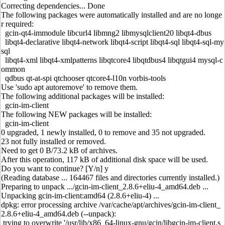
Correcting dependencies... Done
The following packages were automatically installed and are no longe
r required:
gcin-qt4-immodule libcurl4 libmng2 libmysqlclient20 libqt4-dbus
libqt4-declarative libqt4-network libqt4-script libqt4-sql libqt4-sql-my
sql
libqt4-xml libqt4-xmlpatterns libqtcore4 libqtdbus4 libqtgui4 mysql-c
ommon
qdbus qt-at-spi qtchooser qtcore4-l10n vorbis-tools
Use 'sudo apt autoremove' to remove them.
The following additional packages will be installed:
gcin-im-client
The following NEW packages will be installed:
gcin-im-client
0 upgraded, 1 newly installed, 0 to remove and 35 not upgraded.
23 not fully installed or removed.
Need to get 0 B/73.2 kB of archives.
After this operation, 117 kB of additional disk space will be used.
Do you want to continue? [Y/n] y
(Reading database ... 164467 files and directories currently installed.)
Preparing to unpack .../gcin-im-client_2.8.6+eliu-4_amd64.deb ...
Unpacking gcin-im-client:amd64 (2.8.6+eliu-4) ...
dpkg: error processing archive /var/cache/apt/archives/gcin-im-client_
2.8.6+eliu-4_amd64.deb (--unpack):
trying to overwrite '/usr/lib/x86_64-linux-gnu/gcin/libgcin-im-client.s