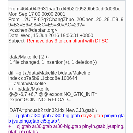
From 464a04f36315ac1cd46b2f10529fb60cdf0d03bc
Mon Sep 17 00:00:00 2001
From: =?UTF-8?q?ChangZhuo=20Chen=20=28=E9=9
9=B3=E6=98=8C=E5=80=AC=29?=
<czchen@debian.org>
Date: Wed, 15 Jun 2016 19:06:31 +0800
Subject:
Remove dayi3 to compliant with DFSG
---
data/Makefile | 2 +-
1 file changed, 1 insertion(+), 1 deletion(-)
diff --git a/data/Makefile b/data/Makefile
index cb7a5b9..1cbcd8e 100644
--- a/data/Makefile
+++ b/data/Makefile
@@ -6,7 +6,7 @@ export NO_GTK_INIT=
export GCIN_NO_RELOAD=
DATA=pho.tab2 tsin32.idx NewCJ3.gtab \
- cj.gtab ar30.gtab ar30-big.gtab
dayi3.gtab
pinyin.gta
b jyutping.gtab cj5.gtab \
+ cj.gtab ar30.gtab ar30-big.gtab pinyin.gtab jyutping.
gtab cj5.gtab \