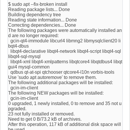
$ sudo apt --fix-broken install
Reading package lists... Done
Building dependency tree
Reading state information... Done
Correcting dependencies... Done
The following packages were automatically installed an
d are no longer required:
gcin-qt4-immodule libcurl4 libmng2 libmysqlclient20 li
bqt4-dbus
libqt4-declarative libqt4-network libqt4-script libqt4-sql
libqt4-sql-mysql
libqt4-xml libqt4-xmlpatterns libqtcore4 libqtdbus4 libqt
gui4 mysql-common
qdbus qt-at-spi qtchooser qtcore4-l10n vorbis-tools
Use 'sudo apt autoremove' to remove them.
The following additional packages will be installed:
gcin-im-client
The following NEW packages will be installed:
gcin-im-client
0 upgraded, 1 newly installed, 0 to remove and 35 not u
pgraded.
23 not fully installed or removed.
Need to get 0 B/73.2 kB of archives.
After this operation, 117 kB of additional disk space will
be used.