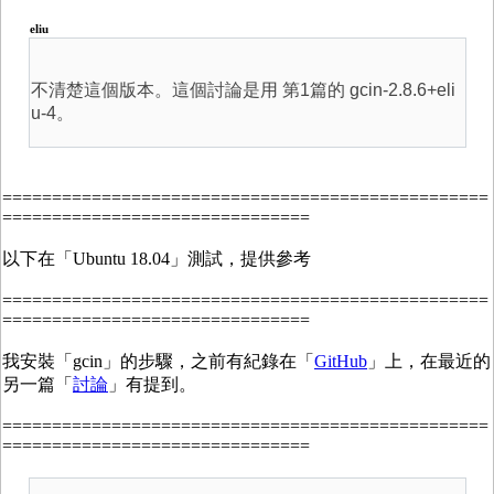
eliu
不清楚這個版本。這個討論是用 第1篇的 gcin-2.8.6+eli
u-4。
=================================================
===============================
以下在「Ubuntu 18.04」測試，提供參考
=================================================
===============================
我安裝「gcin」的步驟，之前有紀錄在「
GitHub
」上，在最近的
另一篇「
討論
」有提到。
=================================================
===============================