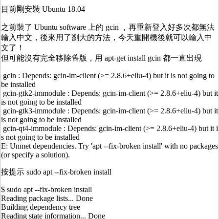
目前剛安裝 Ubuntu 18.04
之前裝了 Ubuntu software 上的 gcin ，再重新登入好多次都無法
輸入中文，後來用了劉大的方法，今天重開機後就可以輸入中
文了！
但可能沒有完全移除舊版，用 apt-get install gcin 都一直出現
gcin : Depends: gcin-im-client (>= 2.8.6+eliu-4) but it is not going to
be installed
gcin-gtk2-immodule : Depends: gcin-im-client (>= 2.8.6+eliu-4) but it
is not going to be installed
gcin-gtk3-immodule : Depends: gcin-im-client (>= 2.8.6+eliu-4) but it
is not going to be installed
gcin-qt4-immodule : Depends: gcin-im-client (>= 2.8.6+eliu-4) but it i
s not going to be installed
E: Unmet dependencies. Try 'apt --fix-broken install' with no packages
(or specify a solution).
按提示 sudo apt --fix-broken install
$ sudo apt --fix-broken install
Reading package lists... Done
Building dependency tree
Reading state information... Done