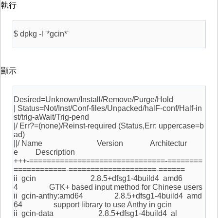
執行
$ dpkg -l '*gcin*'
顯示
Desired=Unknown/Install/Remove/Purge/Hold
| Status=Not/Inst/Conf-files/Unpacked/halF-conf/Half-in
st/trig-aWait/Trig-pend
|/ Err?=(none)/Reinst-required (Status,Err: uppercase=b
ad)
||/ Name Version Architectur
e Description
+++-===============================-========
============-====================-======
ii gcin 2.8.5+dfsg1-4build4 amd6
4 GTK+ based input method for Chinese users
ii gcin-anthy:amd64 2.8.5+dfsg1-4build4 amd
64 support library to use Anthy in gcin
ii gcin-data 2.8.5+dfsg1-4build4 al