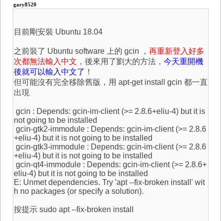
gary8520
目前剛安裝 Ubuntu 18.04
之前裝了 Ubuntu software 上的 gcin ，
再重新登入好多
次都無法輸入中文
，後來用了劉大的方法，
今天重開機
後就可以輸入中文了
！
但可能沒有完全移除舊版，用 apt-get install gcin 都一直
出現
gcin : Depends: gcin-im-client (>= 2.8.6+eliu-4) but it is
not going to be installed
gcin-gtk2-immodule : Depends: gcin-im-client (>= 2.8.6
+eliu-4) but it is not going to be installed
gcin-gtk3-immodule : Depends: gcin-im-client (>= 2.8.6
+eliu-4) but it is not going to be installed
gcin-qt4-immodule : Depends: gcin-im-client (>= 2.8.6+
eliu-4) but it is not going to be installed
E: Unmet dependencies. Try 'apt --fix-broken install' wit
h no packages (or specify a solution).
按提示 sudo apt --fix-broken install