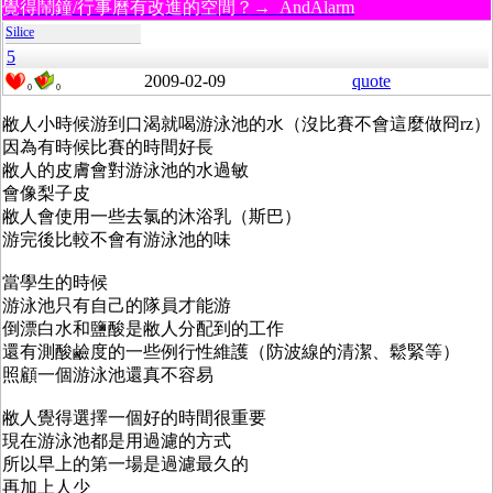
覺得鬧鐘/行事曆有改進的空間？→ AndAlarm
Silice
5
2009-02-09
quote
0
0
敝人小時候游到口渴就喝游泳池的水（沒比賽不會這麼做冏rz）
因為有時候比賽的時間好長
敝人的皮膚會對游泳池的水過敏
會像梨子皮
敝人會使用一些去氯的沐浴乳（斯巴）
游完後比較不會有游泳池的味
當學生的時候
游泳池只有自己的隊員才能游
倒漂白水和鹽酸是敝人分配到的工作
還有測酸鹼度的一些例行性維護（防波線的清潔、鬆緊等）
照顧一個游泳池還真不容易
敝人覺得選擇一個好的時間很重要
現在游泳池都是用過濾的方式
所以早上的第一場是過濾最久的
再加上人少