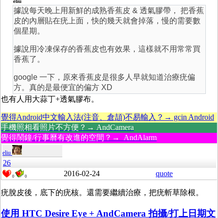
eliu
據說每天晚上用新鮮的成熟香蕉皮 & 透氣膠帶， 把香蕉
皮的內層貼在疣上面，快的幾天就會掉落，慢的需要數
個星期。
據說用冷凍保存的香蕉皮也有效果，這樣就不用常常買
香蕉了。
google 一下，原來香蕉皮是很多人早就知道治療疣偏
方。真的是最便宜的偏方 XD
也有人用大蒜丁+透氣膠布。
覺得Android中文輸入法(注音、倉頡)不易輸入？→ gcin Android
手機照相看照片不方便？→ AndCamera
覺得鬧鐘/行事曆有改進的空間？→ AndAlarm
eliu
26
2016-02-24
quote
0
0
疣脫皮後，底下的疣核。還需要繼續治療，把疣斬草除根。
使用 HTC Desire Eye + AndCamera 拍攝/打上日期文