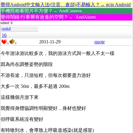
覺得Android中文輸入法(注音、倉頡)不易輸入？→ gcin Android
手機照相看照片不方便？→ AndCamera
覺得鬧鐘/行事曆有改進的空間？→ AndAlarm
edited: 6
coolcd
16
2011-11-29
quote
0
0
今年游泳游比較多次，我的游泳方式與一般人不太一樣
因為尚在調整姿勢的階段
不游長途，只游短程，但每次都要盡力游好
大多一次 50m，最多不超過 200m
這樣幾個月游下來
我覺得身體協調性明顯變好，身材也變好
但呼吸系統沒有變好
有時嗆到水，會導致上呼吸道感染(就是感冒)