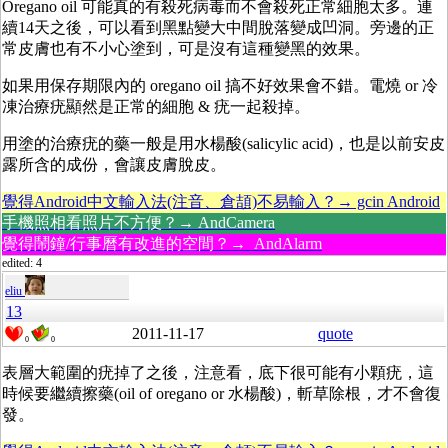
Oregano oil 可能真的有殺死病毒而不會殺死正常細胞太多。連
續14天之後，可以看到黑點變大中間脫落變成凹洞。旁邊的正
常皮膚也有不小心塗到，可是沒有這種變黑的效果。
如果用保存期限內的 oregano oil 搞不好效果會不錯。電燒 or 冷
凍治療疣顯然是正常的細胞 & 疣一起殺掉。
用塗的治療疣的藥一般是用水楊酸(salicylic acid)，也是以前安皮
露所含的成份，會讓皮膚脫皮。
覺得Android中文輸入法(注音、倉頡)不易輸入？→ gcin Android
手機照相看照片不方便？→ AndCamera
覺得鬧鐘/行事曆有改進的空間？→ AndAlarm
edited: 4
eliu
13
2011-11-17
quote
0
0
表層大範圍的疣掉了之後，注意看，底下很可能有小顆疣，這
時候要繼續擦藥(oil of oregano or 水楊酸)，斬草除根，才不會復
發。