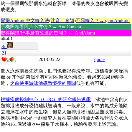
約一個星期後那個水泡就會萎縮，凍傷的表皮也會被吸回去變
成硬皮。
覺得Android中文輸入法(注音、倉頡)不易輸入？→ gcin Android
手機照相看照片不方便？→ AndCamera
覺得鬧鐘/行事曆有改進的空間？→ AndAlarm
edited: 1
eliu
21
2013-05-22
quote
0
0
進入泳池前要先洗澡，肛門也要記得洗乾淨。這樣看起來疣病
毒 or 其他病菌似乎有可能在游泳池傳染。看起來如果距離夠
近，
之前使用游泳池導致懷孕的新聞
似乎也有可能。
根據疾病控制中心（CDC）的研究報告透露
，泳池中含有的人
類排泄物成分恐怕難以被消毒。一般來說，水中的氯成分能除
去漂浮在水中的微生物，但是人類排泄物頑固且難以被消毒。
疾病控制中心的一組研究人員在美國亞特蘭大各私營與公眾泳
池的161個過濾器中採集了水樣本，檢驗後發表上述言論。