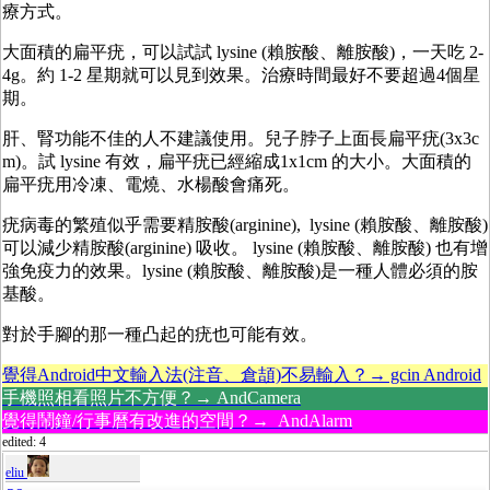
療方式。
大面積的扁平疣，可以試試 lysine (賴胺酸、離胺酸)，一天吃 2-
4g。約 1-2 星期就可以見到效果。治療時間最好不要超過4個星
期。
肝、腎功能不佳的人不建議使用。兒子脖子上面長扁平疣(3x3c
m)。試 lysine 有效，扁平疣已經縮成1x1cm 的大小。大面積的
扁平疣用冷凍、電燒、水楊酸會痛死。
疣病毒的繁殖似乎需要精胺酸(arginine), lysine (賴胺酸、離胺酸)
可以減少精胺酸(arginine) 吸收。 lysine (賴胺酸、離胺酸) 也有增
強免疫力的效果。lysine (賴胺酸、離胺酸)是一種人體必須的胺
基酸。
對於手腳的那一種凸起的疣也可能有效。
覺得Android中文輸入法(注音、倉頡)不易輸入？→ gcin Android
手機照相看照片不方便？→ AndCamera
覺得鬧鐘/行事曆有改進的空間？→ AndAlarm
edited: 4
eliu