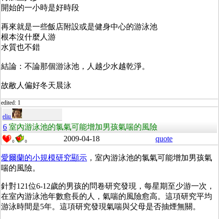
開始的一小時是好時段
再來就是一些飯店附設或是健身中心的游泳池
根本沒什麼人游
水質也不錯
結論：不論那個游泳池，人越少水越乾淨。
故敝人偏好冬天晨泳
edited: 1
eliu
6
室內游泳池的氯氣可能增加男孩氣喘的風險
2009-04-18
quote
0
0
愛爾蘭的小規模研究顯示
，室內游泳池的氯氣可能增加男孩氣
喘的風險。
針對121位6-12歲的男孩的問卷研究發現，每星期至少游一次，
在室內游泳池年數愈長的人，氣喘的風險愈高。這項研究平均
游泳時間是5年。這項研究發現氣喘與父母是否抽煙無關。