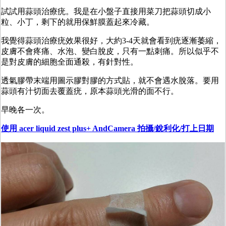
試試用蒜頭治療疣。我是在小盤子直接用菜刀把蒜頭切成小
粒、小丁，剩下的就用保鮮膜蓋起來冷藏。
我覺得蒜頭治療疣效果很好，大約3-4天就會看到疣逐漸萎縮，
皮膚不會疼痛、水泡、變白脫皮，只有一點刺痛。所以似乎不
是對皮膚的細胞全面通殺，有針對性。
透氣膠帶末端用圖示膠對膠的方式貼，就不會遇水脫落。要用
蒜頭有汁切面去覆蓋疣，原本蒜頭光滑的面不行。
早晚各一次。
使用 acer liquid zest plus
+ AndCamera 拍攝/銳利化/打上日期