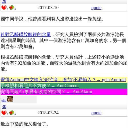
29
2017-03-10
quote
1
0
國中同學說，他曾經看到有人邊游邊拉出一條黃線。
針對乙醯磺胺酸鉀的含量
，研究人員檢測了兩個公共游泳池長
達3個星期的時間。其中一個游泳池含有11萬加侖的水，另一個
則含有22萬加侖。
根據乙醯磺胺酸鉀的含量，研究人員估計，上述較小的游泳池
內含有7.92加侖的尿液，而較大的游泳池則含有大約20加侖的尿
液。
覺得Android中文輸入法(注音、倉頡)不易輸入？→ gcin Android
手機照相看照片不方便？→ AndCamera
覺得鬧鐘/行事曆有改進的空間？→ AndAlarm
eliu
30
2018-03-24
quote
0
0
最近中指的疣又復發了。