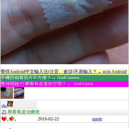
覺得Android中文輸入法(注音、倉頡)不易輸入？→ gcin Android
手機照相看照片不方便？→ AndCamera
覺得鬧鐘/行事曆有改進的空間？→ AndAlarm
eliu
25
用香蕉皮治療疣
2016-02-22
quote
0
0