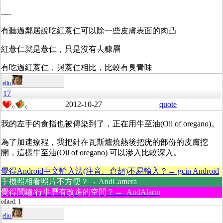
----
有聽過鄰居說吃紅薏仁可以除一些皮膚表面的肉凸
紅薏仁就是薏仁，只是沒有去糠層
有吃過紅薏仁，與薏仁相比，比較有臭青味
eliu
17
2012-10-27
quote
0
0
我的左手的食指也被傳染到了，正在用牛至油(Oil of oregano)。
為了加速療程，我把針在瓦斯爐燒熱後把疣的部份的皮膚挖
開，這樣牛至油(Oil of oregano) 可以滲入比較深入。
覺得Android中文輸入法(注音、倉頡)不易輸入？→ gcin Android
手機照相看照片不方便？→ AndCamera
覺得鬧鐘/行事曆有改進的空間？→ AndAlarm
edited: 1
eliu