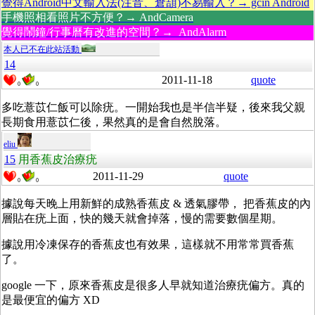
覺得Android中文輸入法(注音、倉頡)不易輸入？→ gcin Android
手機照相看照片不方便？→ AndCamera
覺得鬧鐘/行事曆有改進的空間？→ AndAlarm
本人已不在此站活動
14
2011-11-18
quote
0
0
多吃薏苡仁飯可以除疣。一開始我也是半信半疑，後來我父親
長期食用薏苡仁後，果然真的是會自然脫落。
eliu
15
用香蕉皮治療疣
2011-11-29
quote
0
0
據說每天晚上用新鮮的成熟香蕉皮 & 透氣膠帶， 把香蕉皮的內
層貼在疣上面，快的幾天就會掉落，慢的需要數個星期。
據說用冷凍保存的香蕉皮也有效果，這樣就不用常常買香蕉
了。
google 一下，原來香蕉皮是很多人早就知道治療疣偏方。真的
是最便宜的偏方 XD