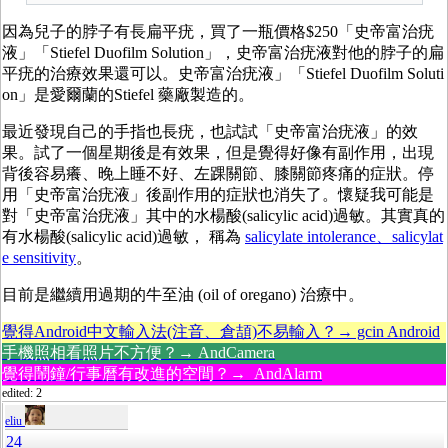
因為兒子的脖子有長扁平疣，買了一瓶價格$250「史帝富治疣
液」「Stiefel Duofilm Solution」，史帝富治疣液對他的脖子的扁
平疣的治療效果還可以。史帝富治疣液」「Stiefel Duofilm Soluti
on」是愛爾蘭的Stiefel 藥廠製造的。
最近發現自己的手指也長疣，也試試「史帝富治疣液」的效
果。試了一個星期後是有效果，但是覺得好像有副作用，出現
背後容易癢、晚上睡不好、左踝關節、膝關節疼痛的症狀。停
用「史帝富治疣液」後副作用的症狀也消失了。懷疑我可能是
對「史帝富治疣液」其中的水楊酸(salicylic acid)過敏。其實真的
有水楊酸(salicylic acid)過敏， 稱為
salicylate intolerance、salicylat
e sensitivity
。
目前是繼續用過期的
牛至油 (oil of oregano) 治療中。
覺得Android中文輸入法(注音、倉頡)不易輸入？→ gcin Android
手機照相看照片不方便？→ AndCamera
覺得鬧鐘/行事曆有改進的空間？→ AndAlarm
edited: 2
eliu
24