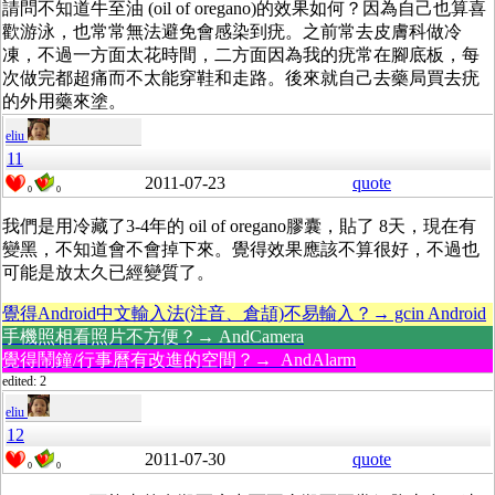
請問不知道牛至油 (oil of oregano)的效果如何？因為自己也算喜
歡游泳，也常常無法避免會感染到疣。之前常去皮膚科做冷
凍，不過一方面太花時間，二方面因為我的疣常在腳底板，每
次做完都超痛而不太能穿鞋和走路。後來就自己去藥局買去疣
的外用藥來塗。
eliu
11
2011-07-23
quote
0
0
我們是用冷藏了3-4年的 oil of oregano膠囊，貼了 8天，現在有
變黑，不知道會不會掉下來。覺得效果應該不算很好，不過也
可能是放太久已經變質了。
覺得Android中文輸入法(注音、倉頡)不易輸入？→ gcin Android
手機照相看照片不方便？→ AndCamera
覺得鬧鐘/行事曆有改進的空間？→ AndAlarm
edited: 2
eliu
12
2011-07-30
quote
0
0