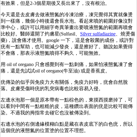
有效果，但是2-3個星期後又長出來了，沒有根治。
今天還是去皮膚去做液態氮的冷凍治療，凍完覺得其實就像燙
到一樣痛，幾個小時後還會長水泡。看起來噴的範圍好像沒對
準中心，或許可以用細字奇異筆畫出要噴液態氮的範圍再噴會
比較好。醫師還開了灼膚星(Sulfasil、
Silver sulfadiazine
、燒燙傷
藥)，說會痛才使用。google 一下，這是會殺菌的成份，或許對
疣有一點幫助，也可能減少發炎，還是擦好了。聽說如果覺得
不會痛，那表示液態氮噴得不夠久，可能無效。
用 oil of oregano 只會感覺到有一點刺痛，如果怕液態氮凍了會
痛，還是先試試oil of oregano(牛至油) 或是香蕉皮。
疣傳染的似乎與免疫力大有關係，免疫力好時，疣會自然脫
落。皮膚受傷時疣的乳突病毒也比較容易入侵。
左邊水泡那一個是原本帶有一點棕色的，東摸西摸磨掉了，可
以看到中間有一點粗糙的皮，這種鑽出表面的疣是比較可能傳
染。不過我的拇指常去碰它也沒被傳染到。
右邊水泡的右側邊緣模糊白點是藏在表皮底下的白色疣，所以
這個疣的液態氮的位置塗的位置不理想。