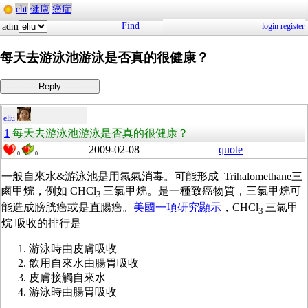
cht
健康
癌症
Find
adm
login
register
每天去游泳池游泳是否真的很健康？
----------- Reply -----------
eliu
1
每天去游泳池游泳是否真的很健康？
2009-02-08
quote
0
0
一般自來水&游泳池是用氯氣消毒。可能形成 Trihalomethane三
鹵甲烷，例如 CHCl
三氯甲烷。是一種致癌物質，三氯甲烷可
3
能造成膀胱癌或是直腸癌。
美國一項研究顯示
，CHCl
三氯甲
3
烷 吸收的排行是
游泳時由皮膚吸收
飲用自來水由腸胃吸收
皮膚接觸自來水
游泳時由腸胃吸收