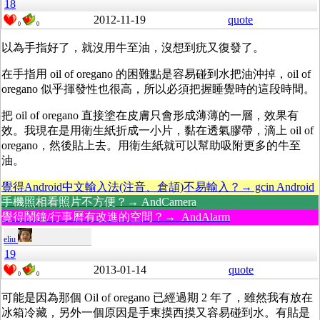
18
2012-11-19
quote
0
0
以為手指好了，就沒用牛至油，沒想到疣又復發了。
在手指用 oil of oregano 的困難點是容易碰到水把油沖掉，oil of
oregano 似乎揮發性也很高，所以必須把握睡覺時的這段時間。
把 oil of oregano 直接塗在皮膚只會形成薄薄的一層，效果有
效。我現在是用衛生紙折成一小片，黏在透氣膠帶，滴上 oil of
oregano，然後貼上去。用衛生紙就可以幫助吸附更多的牛至
油。
覺得Android中文輸入法(注音、倉頡)不易輸入？→ gcin Android
手機照相看照片不方便？→ AndCamera
覺得鬧鐘/行事曆有改進的空間？→ AndAlarm
eliu
19
2013-01-14
quote
0
0
可能是因為那個 Oil of oregano 已經過期 2 年了，雖然我有放在
冰箱冷藏，另外一個原因是手東摸西摸又容易碰到水。有貼是