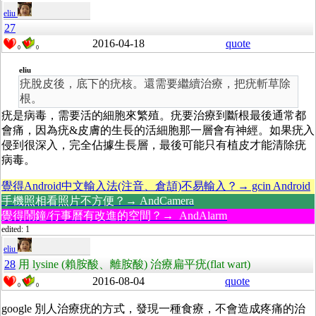
eliu
27
2016-04-18
quote
0
0
eliu
疣脫皮後，底下的疣核。還需要繼續治療，把疣斬草除
根。
疣是病毒，需要活的細胞來繁殖。疣要治療到斷根最後通常都
會痛，因為疣&皮膚的生長的活細胞那一層會有神經。如果疣入
侵到很深入，完全佔據生長層，最後可能只有植皮才能清除疣
病毒。
覺得Android中文輸入法(注音、倉頡)不易輸入？→ gcin Android
手機照相看照片不方便？→ AndCamera
覺得鬧鐘/行事曆有改進的空間？→ AndAlarm
edited: 1
eliu
28
用 lysine (賴胺酸、離胺酸) 治療扁平疣(flat wart)
2016-08-04
quote
0
0
google 別人治療疣的方式，發現一種食療，不會造成疼痛的治