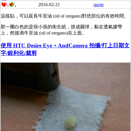
2016-02-21
quote
0
0
這樣貼，可以延長牛至油 (oil of oregano)對疣部位的有效時間。
那一團白色的是很小張的衛生紙，搓成圓球，黏在透氣膠帶
上，然後滴牛至油 (oil of oregano)在上面。
使用 HTC Desire Eye + AndCamera 拍攝/打上日期文
字/銳利化/裁剪