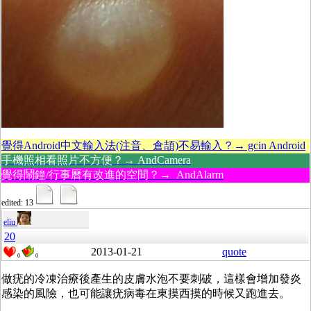
覺得Android中文輸入法(注音、倉頡)不易輸入？→ gcin Android
手機照相看照片不方便？→ AndCamera
覺得鬧鐘/行事曆有改進的空間？→ AndAlarm
edited: 13
eliu
20
2013-01-21
quote
0
0
做疣的冷凍治療後產生的皮膚水泡不要刺破，這樣會增加發炎
感染的風險，也可能讓疣病毒在東摸西摸的時候又跑進去。