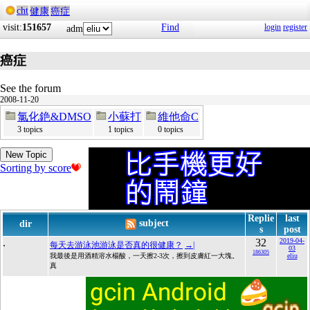
cht
健康
癌症
visit:
151657
Find
login
register
adm
癌症
See the forum
2008-11-20
氯化銫&DMSO
小蘇打
維他命C
3 topics
1 topics
0 topics
New Topic
Sorting by score
Replie
last
subject
dir
s
post
.
32
2019-04-
每天去游泳池游泳是否真的很健康？
→|
03
186305
我最後是用酒精溶水楊酸，一天擦2-3次，擦到皮膚紅一大塊。
eliu
真