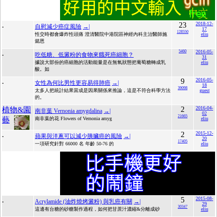
.
23
2018-12-
自慰減少癌症風險
→|
17
128550
性交時都會爆炸性頭痛 澄清醫院中港院區神經內科主治醫師施
eliu
懿恩
.
5460
2016-05-
吃低糖、低澱粉的食物來餓死癌細胞？
31
據說大部份的癌細胞的活動能量是在無氧狀態把葡萄糖轉成乳
eliu
酸。如
.
9
2016-05-
女性為何比男性更容易得肺癌
→|
18
39098
太多人把統計結果當成是因果關係來推論，這是不符合科學方法
guest
的。
2
2016-04-
植物&園
南非葉 Vernonia amygdalina
→|
02
21665
藝
南非葉的花 Flowers of Vernonia amyg
eliu
.
2
2015-12-
蘋果與洋蔥可以減少胰臟癌的風險
→|
20
17405
一項研究針對 66000 名 年齡 50-76 的
eliu
.
5
2015-08-
Acrylamide (油炸燒烤澱粉) 與乳癌有關
→|
29
30347
這邊有台糖的砂糖製作過程，如何把甘蔗汁濃縮&分離成砂
eliu