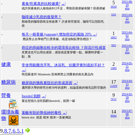
.
5
2015-08-
素食/吃素真的比較健康?
→|
29
29320
或許與素食的人維他命B12不足，導致容易便祕有關？容易便祕
eliu
.
5325
2015-04-
咖啡減少乳癌的復發率？
22
那綠茶的咖啡因有沒有效果？ 許多研究發現，咖啡可以預防乳
eliu
癌
.
1
2015-04-
每天一根香腸 (sausage) 增加癌症的風險 20%
→|
02
10922
應該禁止在學校門口賣香腸。或是強制貼警告標語？
eliu
.
5925
2015-01-
癌症的癌細胞在較冷的環境長比較快 ？與流行性感冒
19
其實這也可以用在感冒，感冒就是要穿暖一點。睡覺時穿暖一
eliu
點，第
2
2014-05-
健康
常使用殺菌洗手乳、沐浴乳、抗菌牙膏到底好不好？
21
15695
→|
eliu
明尼蘇達州 Minnesota 宣佈將禁止消費者的衛生產品內
17
2014-04-
糖尿病
糖尿病的胰島素阻抗的形成原因
→|
15
112929
邁阿密大學的研究分析30年的資料，結論是鉻的補充品對空腹的
eliu
9
2014-03-
營養
Inositol 肌醇
→|
28
79747
最近想很久沒吃肌醇(Inositol)，就買一罐
eliu
14
2013-07-
環境&毒
葉酸有助於降低砷的毒性
→|
08
80064
物
brown rice 就是 糙米 糙米一直被傳說
eliu
9,
8
,
7
,
6
,
5
,
1