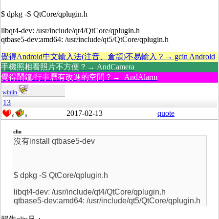
$ dpkg -S QtCore/qplugin.h
libqt4-dev: /usr/include/qt4/QtCore/qplugin.h
qtbase5-dev:amd64: /usr/include/qt5/QtCore/qplugin.h
覺得Android中文輸入法(注音、倉頡)不易輸入？→ gcin Android
手機照相看照片不方便？→ AndCamera
覺得鬧鐘/行事曆有改進的空間？→ AndAlarm
winlin
13
2017-02-13
quote
0
0
eliu
沒有install qtbase5-dev
$ dpkg -S QtCore/qplugin.h
libqt4-dev: /usr/include/qt4/QtCore/qplugin.h
qtbase5-dev:amd64: /usr/include/qt5/QtCore/qplugin.h