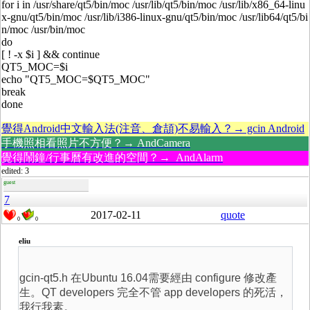
for i in /usr/share/qt5/bin/moc /usr/lib/qt5/bin/moc /usr/lib/x86_64-linu
x-gnu/qt5/bin/moc /usr/lib/i386-linux-gnu/qt5/bin/moc /usr/lib64/qt5/bi
n/moc /usr/bin/moc
do
[ ! -x $i ] && continue
QT5_MOC=$i
echo "QT5_MOC=$QT5_MOC"
break
done
覺得Android中文輸入法(注音、倉頡)不易輸入？→ gcin Android
手機照相看照片不方便？→ AndCamera
覺得鬧鐘/行事曆有改進的空間？→ AndAlarm
edited: 3
guest
7
2017-02-11
quote
0
0
eliu
gcin-qt5.h 在Ubuntu 16.04需要經由 configure 修改產
生。QT developers 完全不管 app developers 的死活，
我行我素。