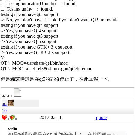
.... Testing indicator(Ubuntu) : found.
.... Testing anthy : found.
testing if you have qt3 support
-> No, you don't have. It's ok if you don't want Qt3 immodule.
testing if you have qt4 support
-> Yes, you have Qt4 support.
testing if you have qt5 support
-> Yes, you have Qt5 support.
testing if you have GTK+ 3.x support
-> Yes, you have GTK+ 3.x support.
Y
QT4_MOC=/usr/share/qt4/bin/moc
QT5_MOC=/usr/lib/i386-linux-gnu/qt5/bin/moc
但是編譯時還是在qt5的部份停止了，在此回報一下。
edited: 1
eliu
10
2017-02-11
quote
0
0
winlin
但是編譯時還是在qt5的部份停止了，在此回報一下。