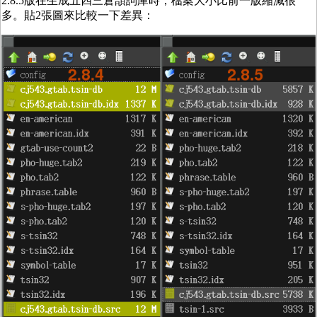
2.8.5版在生成五四三倉頡詞庫時，檔案大小比前一版縮減很
多。貼2張圖來比較一下差異：