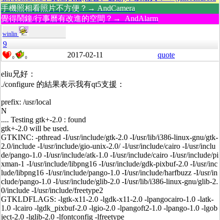
手機照相看照片不方便？→ AndCamera
覺得鬧鐘/行事曆有改進的空間？→ AndAlarm
winlin
9
2017-02-11
quote
0
0
eliu兄好：
./configure 的結果表示我有qt5支援：
prefix: /usr/local
N
.... Testing gtk+-2.0 : found
gtk+-2.0 will be used.
GTKINC: -pthread -I/usr/include/gtk-2.0 -I/usr/lib/i386-linux-gnu/gtk-
2.0/include -I/usr/include/gio-unix-2.0/ -I/usr/include/cairo -I/usr/inclu
de/pango-1.0 -I/usr/include/atk-1.0 -I/usr/include/cairo -I/usr/include/pi
xman-1 -I/usr/include/libpng16 -I/usr/include/gdk-pixbuf-2.0 -I/usr/inc
lude/libpng16 -I/usr/include/pango-1.0 -I/usr/include/harfbuzz -I/usr/in
clude/pango-1.0 -I/usr/include/glib-2.0 -I/usr/lib/i386-linux-gnu/glib-2.
0/include -I/usr/include/freetype2
GTKLDFLAGS: -lgtk-x11-2.0 -lgdk-x11-2.0 -lpangocairo-1.0 -latk-
1.0 -lcairo -lgdk_pixbuf-2.0 -lgio-2.0 -lpangoft2-1.0 -lpango-1.0 -lgob
ject-2.0 -lglib-2.0 -lfontconfig -lfreetype