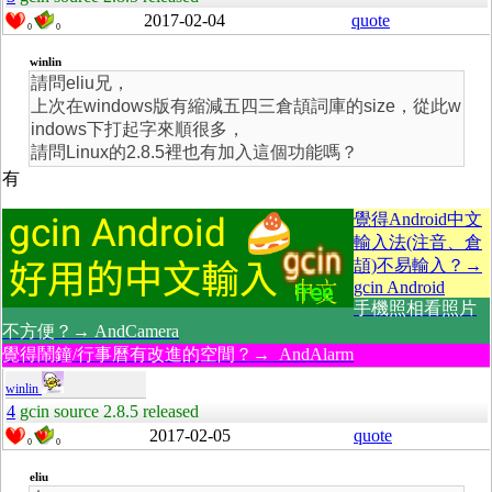
2017-02-04
quote
0
0
winlin
請問eliu兄，
上次在windows版有縮減五四三倉頡詞庫的size，從此w
indows下打起字來順很多，
請問Linux的2.8.5裡也有加入這個功能嗎？
有
覺得Android中文
輸入法(注音、倉
頡)不易輸入？→
gcin Android
手機照相看照片
不方便？→ AndCamera
覺得鬧鐘/行事曆有改進的空間？→ AndAlarm
winlin
4
gcin source 2.8.5 released
2017-02-05
quote
0
0
eliu