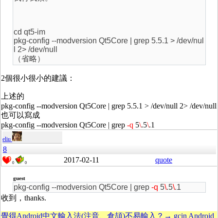
cd qt5-im
pkg-config --modversion Qt5Core | grep 5.5.1 > /dev/nul
l 2> /dev/null
（省略）
2個很小很小的建議：
上述的
pkg-config --modversion Qt5Core | grep 5.5.1 > /dev/null 2> /dev/null
也可以寫成
pkg-config --modversion Qt5Core | grep
-q
5
\
.5
\
.1
eliu
8
2017-02-11
quote
0
0
guest
pkg-config --modversion Qt5Core | grep
-q
5
\
.5
\
.1
收到，thanks.
覺得Android中文輸入法(注音、倉頡)不易輸入？→ gcin Android