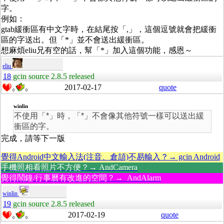
字。
例如：
gtab緩衝區有中文字時，在結尾按「,」，這個逗號就會把緩衝
區的字送出。但「*」並不會送出緩衝區。
想麻煩eliu兄有空的話，幫「*」加入這個功能，感恩～
eliu
18
gcin source 2.8.5 released
2017-02-17
quote
0
0
winlin
不使用「*」時，「*」不會像其他符號一樣可以送出緩
衝區的字。
完成，請等下一版
覺得Android中文輸入法(注音、倉頡)不易輸入？→ gcin Android
手機照相看照片不方便？→ AndCamera
覺得鬧鐘/行事曆有改進的空間？→ AndAlarm
winlin
19
gcin source 2.8.5 released
2017-02-19
quote
0
0