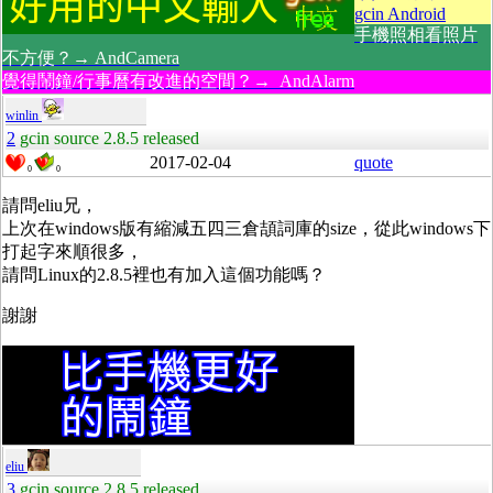
gcin Android
手機照相看照片
不方便？→ AndCamera
覺得鬧鐘/行事曆有改進的空間？→ AndAlarm
winlin
2
gcin source 2.8.5 released
2017-02-04
quote
0
0
請問eliu兄，
上次在windows版有縮減五四三倉頡詞庫的size，從此windows下
打起字來順很多，
請問Linux的2.8.5裡也有加入這個功能嗎？
謝謝
eliu
3
gcin source 2.8.5 released