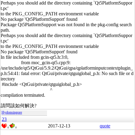
Perhaps you should add the directory containing `Qt5PlatformSuppor
t.pc'
to the PKG_CONFIG_PATH environment variable
No package 'Qt5PlatformSupport' found
Package Qt5PlatformSupport was not found in the pkg-config search
path.
Perhaps you should add the directory containing `Qt5PlatformSuppor
t.pc'
to the PKG_CONFIG_PATH environment variable
No package 'Qt5PlatformSupport' found
In file included from gcin-qt5.h:3:0,
from moc_gcin-qt5.cpp:9:
/usr/include/qt5/QtGui/5.9.2/QtGui/qpa/qplatforminputcontextplugin_
p.h:54:41: fatal error: QtGui/private/qtguiglobal_p.h: No such file or d
irectory
#include <QtGui/private/qtguiglobal_p.h>
^
compilation terminated.
請問該如何解決?
Hydonsingore
23
2017-12-13
quote
0
0