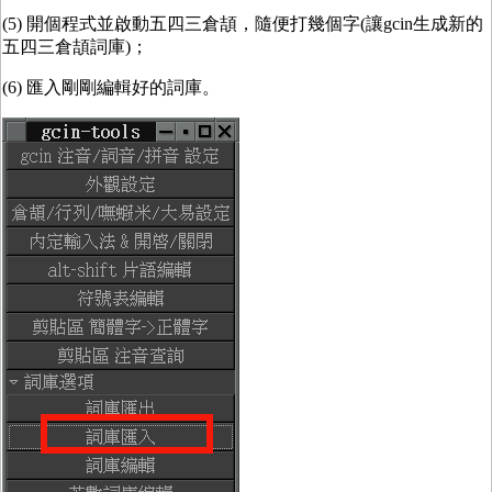
(5) 開個程式並啟動五四三倉頡，隨便打幾個字(讓gcin生成新的
五四三倉頡詞庫)；
(6) 匯入剛剛編輯好的詞庫。