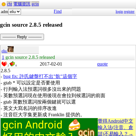
cht
電腦資訊
gcin
Find
adm
login
register
gcin source 2.8.5 released
----------- Reply -----------
eliu
1
gcin source 2.8.5 released
2017-02-01
quote
2
0
2.8.5
-
bug fix:
許氏鍵盤打不出"骯"這個字
- gtab * 可以設定是否要使用
- 行列輸入法預選詞很多沒出來的問題
- 英數預選詞現在使用後現在會拉到候選詞的前面
- gtab 英數預選詞按兩個鍵就可以選
- 英文大寫名詞的排序改進
- 注音巨大字集更新成 Franklin 提供的。
覺得Android中文
輸入法(注音、倉
頡)不易輸入？→