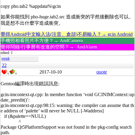
copy pho.tab2 %appdata%\gcin
如果你能找到 pho-huge.tab2.src 造成衝突的字然後刪除也可以。
我是想不出什麼字造成衝突。
覺得Android中文輸入法(注音、倉頡)不易輸入？→ gcin Android
手機照相看照片不方便？→ AndCamera
覺得鬧鐘/行事曆有改進的空間？→ AndAlarm
edited: 1
reppk
22
2017-10-10
quote
0
0
Gentoo編譯時出現錯誤訊息:
gcin-imcontext-qt.cpp: In member function ‘void GCINIMContext::up
date_preedit()’:
gcin-imcontext-qt.cpp:98:15: warning: the compiler can assume that th
e address of ‘palette’ will never be NULL [-Waddress]
if (&palette==NULL)
^
Package Qt5PlatformSupport was not found in the pkg-config search
path.