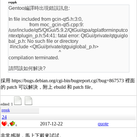
reppk
Gentoo編譯時出現錯誤訊息:
In file included from gcin-qt5.h:3:0,
from moc_gcin-qt5.cpp:9:
/usr/include/qt5/QtGui/5.9.2/QtGui/qpa/qplatforminputco
ntextplugin_p.h:54:41: fatal error: QtGui/private/qtguiglo
bal_p.h: No such file or directory
#include <QtGui/private/qtguiglobal_p.h>
^
compilation terminated.
請問該如何解決?
採用 https://bugs.debian.org/cgi-bin/bugreport.cgi?bug=867573 裡面
的 patch 可以解決，附上 ebuild 和 patch file。
edited: 1
reppk
24
2017-12-22
quote
0
0
非常感謝，馬上下載來試試。