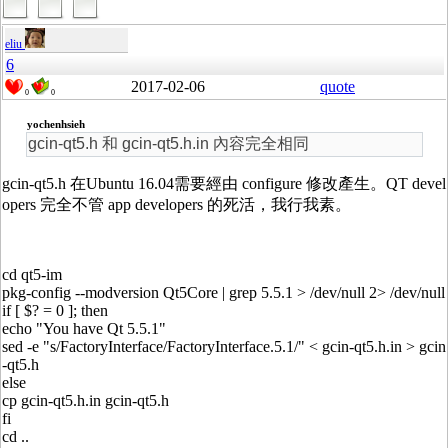
eliu
6
2017-02-06
quote
0
0
yochenhsieh
gcin-qt5.h 和 gcin-qt5.h.in 內容完全相同
gcin-qt5.h 在Ubuntu 16.04需要經由 configure 修改產生。QT devel
opers 完全不管 app developers 的死活，我行我素。
cd qt5-im
pkg-config --modversion Qt5Core | grep 5.5.1 > /dev/null 2> /dev/null
if [ $? = 0 ]; then
echo "You have Qt 5.5.1"
sed -e "s/FactoryInterface/FactoryInterface.5.1/" < gcin-qt5.h.in > gcin
-qt5.h
else
cp gcin-qt5.h.in gcin-qt5.h
fi
cd ..