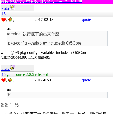
覺得鬧鐘/行事曆有改進的空間？→ AndAlarm
winlin
15
2017-02-13
quote
0
0
eliu
terminal 執行底下的出來什麼
pkg-config --variable=includedir Qt5Core
winlin@~$ pkg-config --variable=includedir Qt5Core
/usr/include/i386-linux-gnu/qt5
winlin
16
gcin source 2.8.5 released
2017-02-15
quote
0
0
eliu
有
謝謝eliu兄～