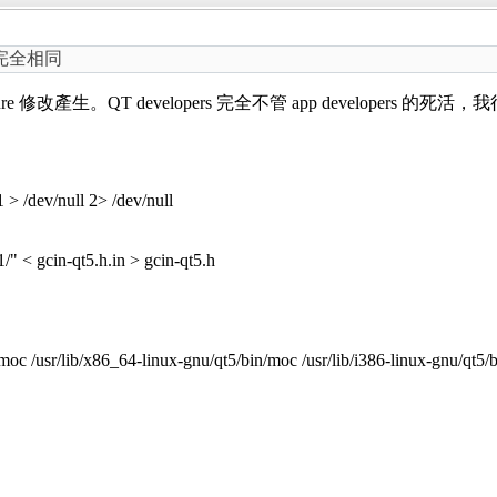
 內容完全相同
nfigure 修改產生。QT developers 完全不管 app developers 的死
 > /dev/null 2> /dev/null
1/" < gcin-qt5.h.in > gcin-qt5.h
in/moc /usr/lib/x86_64-linux-gnu/qt5/bin/moc /usr/lib/i386-linux-gnu/qt5