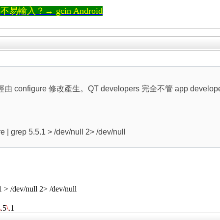
輸入？→ gcin Android
4需要經由 configure 修改產生。QT developers 完全不管 app de
| grep 5.5.1 > /dev/null 2> /dev/null
 > /dev/null 2> /dev/null
\
.5
\
.1