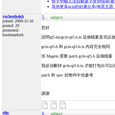
拆字型輸入法自動選字使用指南(倉、
其他更多gcin的好康分享(佈景主
yochenhsieh
5
subject:
joined: 2009-11-16
posted: 29
您好
promoted:
bookmarked:
請問qt5-im/gcin-qt5.h.in 這個檔案是否誤放
gcin-qt5.h 和 gcin-qt5.h.in 內容完全相同
但 Mageia 需要 patch gcin-qt5.h 這個檔案
我必須刪掉 gcin-qt5.h.in 才能打包出可以使用
patch 和 spec 於附件中供參考
謝謝
eliu
6
subject: