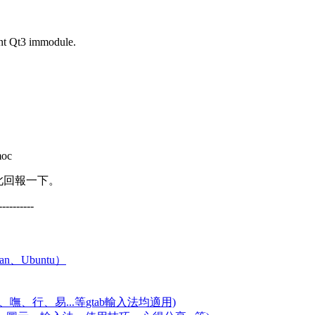
ant Qt3 immodule.
moc
此回報一下。
----------
an、Ubuntu）
嘸、行、易...等
gtab輸入法均適用)