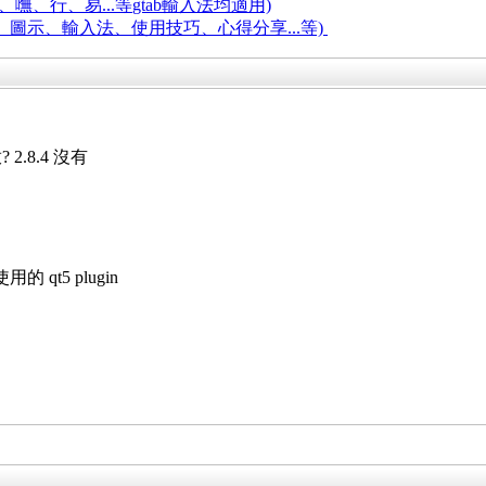
嘸、行、易...等
gtab輸入法均適用)
題、圖示、輸入法、使用技巧、心得分享...等)
? 2.8.4 沒有
的 qt5 plugin