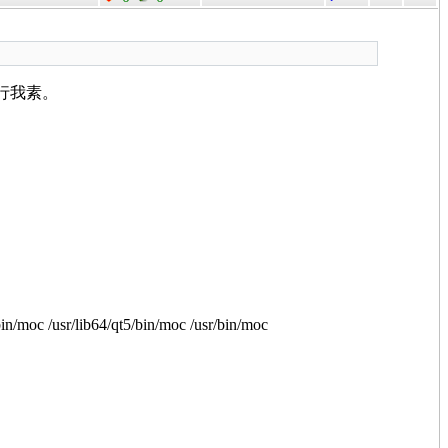
活，我行我素。
/bin/moc /usr/lib64/qt5/bin/moc /usr/bin/moc