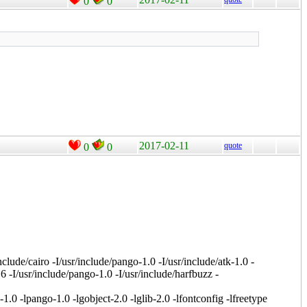
0
0
2017-02-11
quote
0
0
clude/cairo -I/usr/include/pango-1.0 -I/usr/include/atk-1.0 -
16 -I/usr/include/pango-1.0 -I/usr/include/harfbuzz -
0 -lpango-1.0 -lgobject-2.0 -lglib-2.0 -lfontconfig -lfreetype