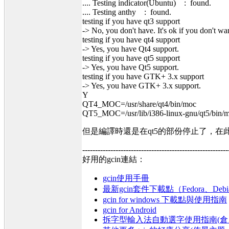
.... Testing indicator(Ubuntu) : found.
.... Testing anthy : found.
testing if you have qt3 support
-> No, you don't have. It's ok if you don't w
testing if you have qt4 support
-> Yes, you have Qt4 support.
testing if you have qt5 support
-> Yes, you have Qt5 support.
testing if you have GTK+ 3.x support
-> Yes, you have GTK+ 3.x support.
Y
QT4_MOC=/usr/share/qt4/bin/moc
QT5_MOC=/usr/lib/i386-linux-gnu/qt5/bin/
但是編譯時還是在qt5的部份停止了，在
---------------------------------------------------------
好用的gcin連結：
gcin使用手冊
最新gcin套件下載點（Fedora、Debi
gcin for windows 下載點與使用指南
gcin for Android
拆字型輸入法自動選字使用指南(倉、