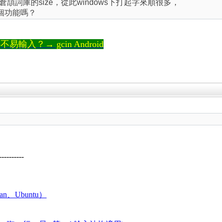
倉頡詞庫的size，從此windows下打起字來順很多，
這個功能嗎？
輸入？→ gcin Android
----------
an、Ubuntu）