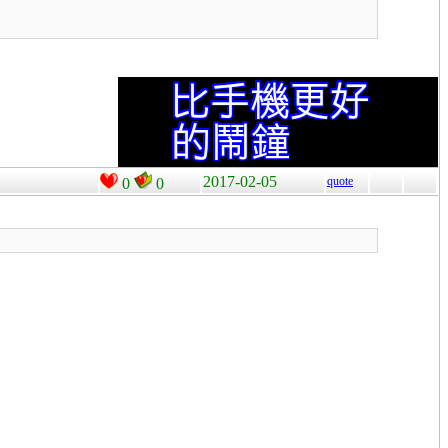
2017-02-05
quote
0
0