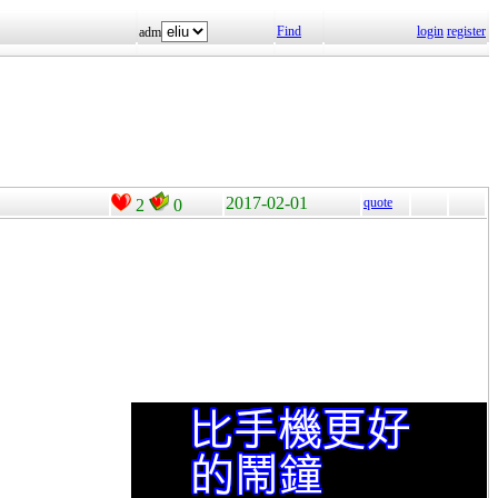
Find
login
register
adm
2017-02-01
quote
2
0