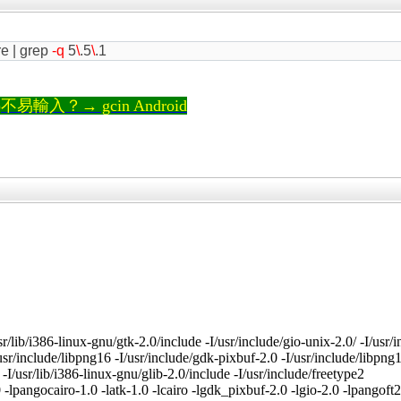
e | grep
-q
5
\
.5
\
.1
輸入？→ gcin Android
/lib/i386-linux-gnu/gtk-2.0/include -I/usr/include/gio-unix-2.0/ -I/usr/in
/usr/include/libpng16 -I/usr/include/gdk-pixbuf-2.0 -I/usr/include/libpng
 -I/usr/lib/i386-linux-gnu/glib-2.0/include -I/usr/include/freetype2
gocairo-1.0 -latk-1.0 -lcairo -lgdk_pixbuf-2.0 -lgio-2.0 -lpangoft2-1.