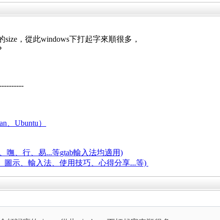
size，從此windows下打起字來順很多，
？
----------
an、Ubuntu）
嘸、行、易...等
gtab輸入法均適用)
題、圖示、輸入法、使用技巧、心得分享...等)