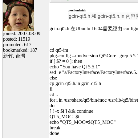
yochenhsieh
gcin-qt5.h 和 gcin-qt5.h.in
gcin-qt5.h 在Ubuntu 16.04需要經由 co
joined: 2007-08-09
posted: 11519
promoted: 617
bookmarked: 187
cd qt5-im
pkg-config --modversion Qt5Core | grep 5.5.1
新竹, 台灣
if [ $? = 0 ]; then
echo "You have Qt 5.5.1"
sed -e "s/FactoryInterface/FactoryInterface.5.
else
cp gcin-qt5.h.in gcin-qt5.h
fi
cd ..
for i in /usr/share/qt5/bin/moc /usr/lib/qt5/b
do
[ ! -x $i ] && continue
QT5_MOC=$i
echo "QT5_MOC=$QT5_MOC"
break
done