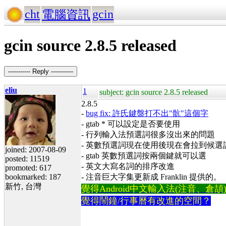
cht
gcin
電腦資訊
gcin source 2.8.5 released
----------- Reply -----------
eliu
1
subject: gcin source 2.8.5 released
2.8.5
-
bug fix:
許氏鍵盤打不出"骯"這個字
- gtab * 可以設定是否要使用
- 行列輸入法預選詞很多沒出來的問題
- 英數預選詞現在使用後現在會拉到候選
joined: 2007-08-09
- gtab 英數預選詞按兩個鍵就可以選
posted: 11519
- 英文大寫名詞的排序改進
promoted: 617
bookmarked: 187
- 注音巨大字集更新成 Franklin 提供的。
新竹, 台灣
覺得Android中文輸入法(注音、倉頡)不易
覺得鬧鐘/行事曆有改進的空間？