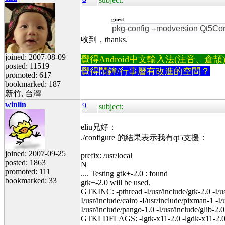
guest
pkg-config --modversion Qt5Cor
收到，thanks.
joined: 2007-08-09
覺得Android中文輸入法(注音、倉頡)不易
posted: 11519
覺得鬧鐘/行事曆有改進的空間？
promoted: 617
bookmarked: 187
新竹, 台灣
winlin
9
subject:
eliu兄好：
./configure 的結果表示我有qt5支援：
joined: 2007-09-25
prefix: /usr/local
posted: 1863
N
promoted: 111
.... Testing gtk+-2.0 : found
bookmarked: 33
gtk+-2.0 will be used.
GTKINC: -pthread -I/usr/include/gtk-2.0 -I/usr
I/usr/include/cairo -I/usr/include/pixman-1 -I
I/usr/include/pango-1.0 -I/usr/include/glib-2.0
GTKLDFLAGS: -lgtk-x11-2.0 -lgdk-x11-2.0 -lpan