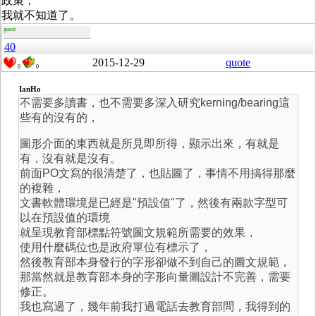
政策，
我就不知道了。
guest
40
2015-12-29
quote
0
0
IanHo
不需要多讀書，也不需要多深入研究kerning/bearing這
些有的沒有的，
圖形介面的東西就是所見即所得，顯示出來，有就是
有，沒有就是沒有。
前面PO文寫的很清楚了，也貼圖了，事情不用搞得那麼
的複雜，
文書軟體環境是已經是"預設值"了，然後有兩款字型可
以在預設值的環境
就呈現教育部標點符號圖文規範所需要的效果，
使用什麼碼位也是政府單位有標示了，
然後教育部本身發行的字形卻做不到自己的圖文規範，
那當然就是教育部本身的字形向量圖設計不完善，需要
修正。
我也寫過了，幾年前我打過電話去教育部問，我得到的