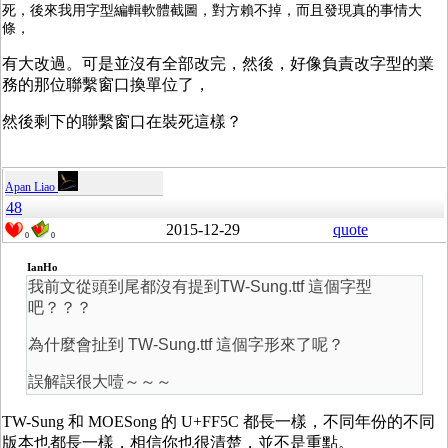
死，後來我用字型編輯軟體截圖，對方賴不掉，而且發現真的事情大
條，
有大改過。可是並沒有全部改完，然後，好像負責改字型的業
務的那位聯繫窗口換單位了，
然後剩下的聯繫窗口在裝死這樣？
Apan Liao
48
2015-12-29
quote
0
0
IanHo
我前文從頭到尾都沒有提到TW-Sung.ttf 這個字型
吧？？？
為什麼會扯到 TW-Sung.ttf 這個字形來了呢？
誤解誤很大噎～～～
TW-Sung 和 MOESong 的 U+FF5C 都長一樣，不同年份的不同
版本也都長一樣，相信你也很清楚，並不是重點。