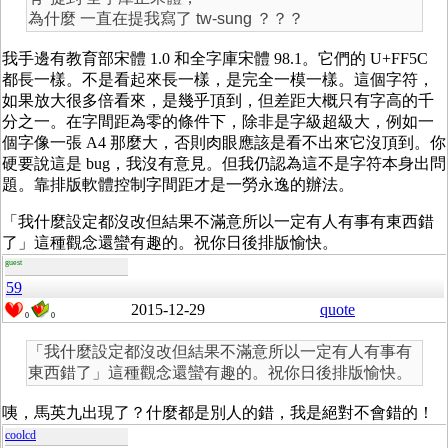
為什麼 一直在提我寫了 tw-sung ？？？
我手邊有教育部宋體 1.0 和全字庫宋體 98.1。它們的 U+FF5C
都長一樣。不是看起來長一樣，是完全一模一樣。這個字符，
如果放大很多倍看來，是幾乎頂到，但差距大概只有字高的千
分之一。在字間距為零的條件下，除非是字級超級大，例如一
個字像一張 A4 那麼大，否則肉眼應該是看不出來它沒頂到。你
硬要說這是 bug，我沒有意見。但我仍認為這不是字符本身出問
題。靠排版軟體控制字間距才是一勞永逸的辦法。
「我什麼設定都沒改但結果不滿意所以一定有人有事有東西錯
了」這種觀念還蠻有趣的。祝你日後排版愉快。
guest
59
2015-12-29
quote
0
0
「我什麼設定都沒改但結果不滿意所以一定有人有事有
東西錯了」這種觀念還蠻有趣的。祝你日後排版愉快。
咦，馬英九出現了？什麼都是別人的錯，我是絕對不會錯的！
coolcd