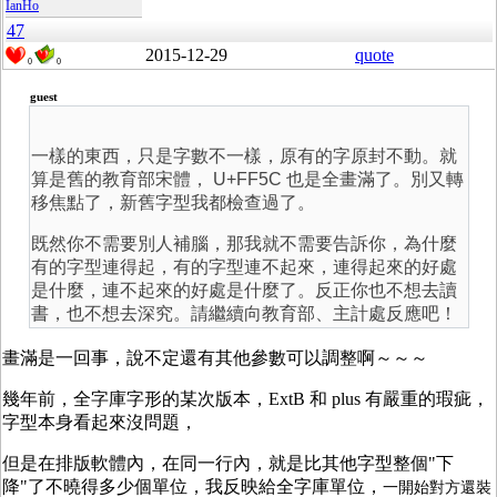
IanHo
47
2015-12-29
quote
0
0
guest
一樣的東西，只是字數不一樣，原有的字原封不動。就
算是舊的教育部宋體， U+FF5C 也是全畫滿了。別又轉
移焦點了，新舊字型我都檢查過了。
既然你不需要別人補腦，那我就不需要告訴你，為什麼
有的字型連得起，有的字型連不起來，連得起來的好處
是什麼，連不起來的好處是什麼了。反正你也不想去讀
書，也不想去深究。請繼續向教育部、主計處反應吧！
畫滿是一回事，說不定還有其他參數可以調整啊～～～
幾年前，全字庫字形的某次版本，ExtB 和 plus 有嚴重的瑕疵，
字型本身看起來沒問題，
但是在排版軟體內，在同一行內，就是比其他字型整個"下
降"了不曉得多少個單位，我反映給全字庫單位，
一開始對方還裝