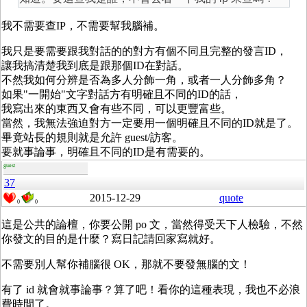
我不需要查IP，不需要幫我腦補。
我只是要需要跟我對話的的對方有個不同且完整的發言ID，
讓我搞清楚我到底是跟那個ID在對話。
不然我如何分辨是否為多人分飾一角，或者一人分飾多角？
如果"一開始"文字對話方有明確且不同的ID的話，
我寫出來的東西又會有些不同，可以更豐富些。
當然，我無法強迫對方一定要用一個明確且不同的ID就是了。
畢竟站長的規則就是允許 guest/訪客。
要就事論事，明確且不同的ID是有需要的。
guest
37
2015-12-29
quote
0
0
這是公共的論檀，你要公開 po 文，當然得受天下人檢驗，不然
你發文的目的是什麼？寫日記請回家寫就好。
不需要別人幫你補腦很 OK，那就不要發無腦的文！
有了 id 就會就事論事？算了吧！看你的這種表現，我也不必浪
費時間了。