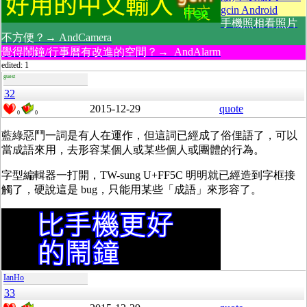
gcin Android
手機照相看照片
不方便？→ AndCamera
覺得鬧鐘/行事曆有改進的空間？→ AndAlarm
edited: 1
guest
32
2015-12-29
quote
0
0
藍綠惡鬥一詞是有人在運作，但這詞已經成了俗俚語了，可以
當成語來用，去形容某個人或某些個人或團體的行為。
字型編輯器一打開，TW-sung U+FF5C 明明就已經造到字框接
觸了，硬說這是 bug，只能用某些「成語」來形容了。
IanHo
33