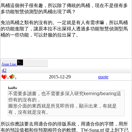
馬桶這個例子很有趣，所以除了傳統的馬桶，現在不是很有多
多功能智慧偵測型的馬桶出現了嗎？
免治馬桶之類有的沒有的。一定就是有人有需求嘛，所以馬桶
的功能進階了，讓原本拉不出屎得人透過多功能智慧偵測型馬
桶的一些功能，可以舒服的拉出屎了。
Apan Liao
42
2015-12-29
quote
0
0
IanHo
不需要多讀書，也不需要多深入研究kerning/bearing這
些有的沒有的，
圖形介面的東西就是所見即所得，顯示出來，有就是
有，沒有就是沒有。
所以你應該要去用適合你的排版系統，用適合你的字體，用所
有的預設值都和你預期相符合的軟體。TW-Sung.ttf 從上到下已