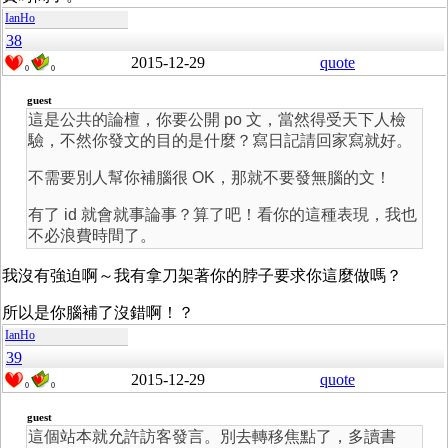
IanHo
38
2015-12-29
quote
0
0
guest
這是公共的論檀，你要公開 po 文，當然得受天下人檢
驗，不然你發文的目的是什麼？寫日記請回家寫就好。
不需要別人幫你補腦很 OK，那就不要發無腦的文！
有了 id 就會就事論事？算了吧！看你的這種表現，我也
不必浪費時間了。
我沒有強迫啊～我有拿刀架著你的脖子要求你這麼做嗎？
所以是你腦補了沒錯啊！？
IanHo
39
2015-12-29
quote
0
0
guest
這個站本就允許訪客發言。別去轉移焦點了，多讀書