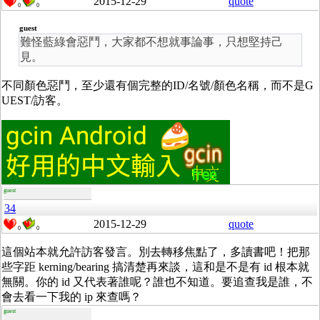
2015-12-29
quote
0
0
guest
難怪藍綠會惡鬥，大家都不想就事論事，只想堅持己
見。
不同顏色惡鬥，至少還有個完整的ID/名號/顏色名稱，而不是G
UEST/訪客。
guest
34
2015-12-29
quote
0
0
這個站本就允許訪客發言。別去轉移焦點了，多讀書吧！把那
些字距 kerning/bearing 搞清楚再來談，這和是不是有 id 根本就
無關。你的 id 又代表著誰呢？誰也不知道。要追查我是誰，不
會去看一下我的 ip 來查嗎？
guest