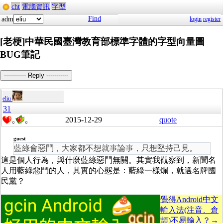
cht
電腦資訊
字型
Find
adm
login
register
[老梗]中華民國臺灣教育部標準字體的字型向量圖
BUG筆記
----------- Reply -----------
eliu
31
2015-12-29
quote
0
0
guest
藍綠會惡鬥，大家都不想就事論事，只想堅持己見。
這是個人行為，與什麼藍綠惡鬥無關。其實我觀察到，新聞名
人用藍綠惡鬥的人，其實的心態是：藍綠一樣爛，就選名牌國
民黨？
覺得Android中文
輸入法(注音、倉
頡)不易輸入？→