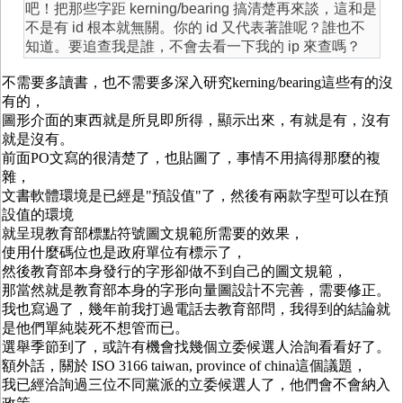
吧！把那些字距 kerning/bearing 搞清楚再來談，這和是
不是有 id 根本就無關。你的 id 又代表著誰呢？誰也不
知道。要追查我是誰，不會去看一下我的 ip 來查嗎？
不需要多讀書，也不需要多深入研究kerning/bearing這些有的沒
有的，
圖形介面的東西就是所見即所得，顯示出來，有就是有，沒有
就是沒有。
前面PO文寫的很清楚了，也貼圖了，事情不用搞得那麼的複
雜，
文書軟體環境是已經是"預設值"了，然後有兩款字型可以在預
設值的環境
就呈現教育部標點符號圖文規範所需要的效果，
使用什麼碼位也是政府單位有標示了，
然後教育部本身發行的字形卻做不到自己的圖文規範，
那當然就是教育部本身的字形向量圖設計不完善，需要修正。
我也寫過了，幾年前我打過電話去教育部問，我得到的結論就
是他們單純裝死不想管而已。
選舉季節到了，或許有機會找幾個立委候選人洽詢看看好了。
額外話，關於 ISO 3166 taiwan, province of china這個議題，
我已經洽詢過三位不同黨派的立委候選人了，他們會不會納入