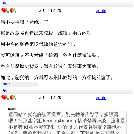
35
2015-12-29
quote
0
0
請不要再談「藍綠」了，
那是故意被創造出來模糊「統獨」兩方的詞。
用中性的顏色來取代政治意含的詞，
就可以讓人不去考慮「統獨」各有什麼優缺點，
各有什麼歷史背景，還有幹過什麼好事之類的。
如此，惡劣的一方就可以跟比較好的一方相提並論了。
IanHo
36
2015-12-29
quote
0
0
guest
這個站本就允許訪客發言。別去轉移焦點了，多讀書
吧！把那些字距 kerning/bearing 搞清楚再來談，這和是
不是有 id 根本就無關。你的 id 又代表著誰呢？誰也不
知道。要追查我是誰，不會去看一下我的 ip 來查嗎？