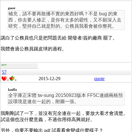
guest
補充，請不要再散播不實的東西好嗎？不是 bug 的東
西，你去要人修正，是你有太多的霸性，又不願深入去
研究，堅持自己就是對的。公務員我看會被你整死。
講白了公務員也只是把問題丟給 開發者/簽約廠商 罷了。
我體會過公務員踢皮球的過程。
guest
57
2015-12-29
quote
0
0
IanHo
全字庫正宋體 tw-sung 20150923版本 FF5C連續兩格預
設環境是連在一起的，附圖一張。
我剛剛試了一下，並沒有完全連在一起，要放大看才會清楚。
試這個也沒什麼意義，不過你用得高興就好。
另外，你要不要輸出 pdf 試看看會變成什麼樣子？