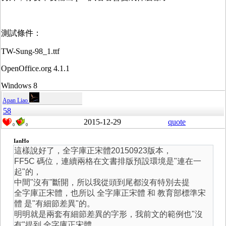
測試條件：
TW-Sung-98_1.ttf
OpenOffice.org 4.1.1
Windows 8
Apan Liao
58
2015-12-29
quote
0
0
IanHo
這樣說好了，全字庫正宋體20150923版本，
FF5C 碼位，連續兩格在文書排版預設環境是"連在一
起"的，
中間"沒有"斷開，所以我從頭到尾都沒有特別去提
全字庫正宋體，也所以 全字庫正宋體 和 教育部標準宋
體 是"有細節差異"的。
明明就是兩套有細節差異的字形，我前文的範例也"沒
有"提到 全字庫正宋體，