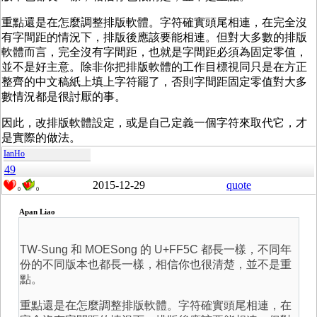
重點還是在怎麼調整排版軟體。字符確實頭尾相連，在完全沒
有字間距的情況下，排版後應該要能相連。但對大多數的排版
軟體而言，完全沒有字間距，也就是字間距必須為固定零值，
並不是好主意。除非你把排版軟體的工作目標視同只是在方正
整齊的中文稿紙上填上字符罷了，否則字間距固定零值對大多
數情況都是很討厭的事。
因此，改排版軟體設定，或是自己定義一個字符來取代它，才
是實際的做法。
IanHo
49
2015-12-29
quote
0
0
Apan Liao
TW-Sung 和 MOESong 的 U+FF5C 都長一樣，不同年
份的不同版本也都長一樣，相信你也很清楚，並不是重
點。
重點還是在怎麼調整排版軟體。字符確實頭尾相連，在