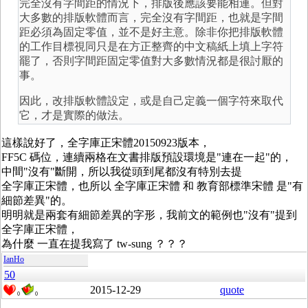
完全沒有字間距的情況下，排版後應該要能相連。但對
大多數的排版軟體而言，完全沒有字間距，也就是字間
距必須為固定零值，並不是好主意。除非你把排版軟體
的工作目標視同只是在方正整齊的中文稿紙上填上字符
罷了，否則字間距固定零值對大多數情況都是很討厭的
事。
因此，改排版軟體設定，或是自己定義一個字符來取代
它，才是實際的做法。
這樣說好了，全字庫正宋體20150923版本，
FF5C 碼位，連續兩格在文書排版預設環境是"連在一起"的，
中間"沒有"斷開，所以我從頭到尾都沒有特別去提
全字庫正宋體，也所以 全字庫正宋體 和 教育部標準宋體 是"有
細節差異"的。
明明就是兩套有細節差異的字形，我前文的範例也"沒有"提到
全字庫正宋體，
為什麼 一直在提我寫了 tw-sung ？？？
IanHo
50
2015-12-29
quote
0
0