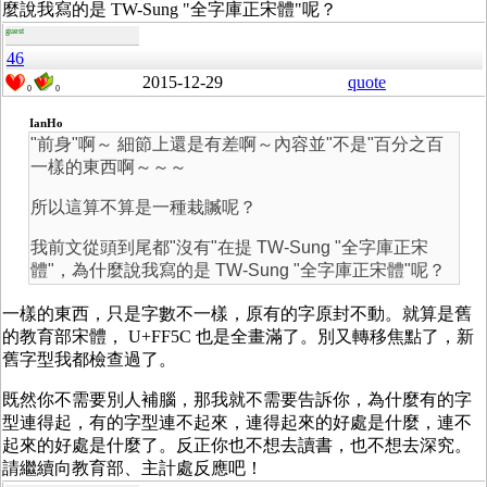
麼說我寫的是 TW-Sung "全字庫正宋體"呢？
guest
46
2015-12-29
quote
0
0
IanHo
"前身"啊～ 細節上還是有差啊～內容並"不是"百分之百
一樣的東西啊～～～
所以這算不算是一種栽贓呢？
我前文從頭到尾都"沒有"在提 TW-Sung "全字庫正宋
體"，為什麼說我寫的是 TW-Sung "全字庫正宋體"呢？
一樣的東西，只是字數不一樣，原有的字原封不動。就算是舊
的教育部宋體， U+FF5C 也是全畫滿了。別又轉移焦點了，新
舊字型我都檢查過了。
既然你不需要別人補腦，那我就不需要告訴你，為什麼有的字
型連得起，有的字型連不起來，連得起來的好處是什麼，連不
起來的好處是什麼了。反正你也不想去讀書，也不想去深究。
請繼續向教育部、主計處反應吧！