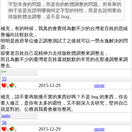
字型本身的問題，而是你的軟體調整的問題。所有舉的
例子並是在證明哪個特定字型的特性，而是在說明要由
排版軟體去調整，這不是 bug。
補充，有的時候，我真的會覺得為數不少的台灣老百姓的思緒
會偏向比較奴化，
明明是政府單位修正調整測試了之後就可以一勞永逸解決的問
題，
卻要老百姓自己花精神力去排版軟體調整來調整去，
而且為數不少的臺灣老百姓還就默默的辛苦的在那邊調整來調
整去。
guest
55
2015-12-29
quote
0
0
補充，請不要再散播不實的東西好嗎？不是 bug 的東西，你去
要人修正，是你有太多的霸性，又不願深入去研究，堅持自己
就是對的。公務員我看會被你整死。
IanHo
56
2015-12-29
quote
0
0