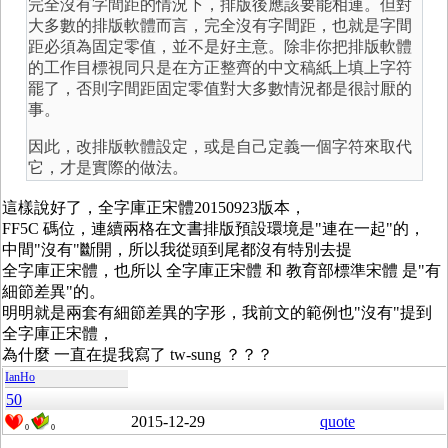
完全沒有字間距的情況下，排版後應該要能相連。但對
大多數的排版軟體而言，完全沒有字間距，也就是字間
距必須為固定零值，並不是好主意。除非你把排版軟體
的工作目標視同只是在方正整齊的中文稿紙上填上字符
罷了，否則字間距固定零值對大多數情況都是很討厭的
事。
因此，改排版軟體設定，或是自己定義一個字符來取代
它，才是實際的做法。
這樣說好了，全字庫正宋體20150923版本，
FF5C 碼位，連續兩格在文書排版預設環境是"連在一起"的，
中間"沒有"斷開，所以我從頭到尾都沒有特別去提
全字庫正宋體，也所以 全字庫正宋體 和 教育部標準宋體 是"有
細節差異"的。
明明就是兩套有細節差異的字形，我前文的範例也"沒有"提到
全字庫正宋體，
為什麼 一直在提我寫了 tw-sung ？？？
IanHo
50
2015-12-29
quote
0
0