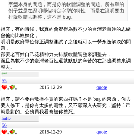
字型本身的問題，而是你的軟體調整的問題。所有舉的
例子並是在證明哪個特定字型的特性，而是在說明要由
排版軟體去調整，這不是 bug。
補充，有的時候，我真的會覺得為數不少的台灣老百姓的思緒
會偏向比較奴化，
明明是政府單位修正調整測試了之後就可以一勞永逸解決的問
題，
卻要老百姓自己花精神力去排版軟體調整來調整去，
而且為數不少的臺灣老百姓還就默默的辛苦的在那邊調整來調
整去。
guest
55
2015-12-29
quote
0
0
補充，請不要再散播不實的東西好嗎？不是 bug 的東西，你去
要人修正，是你有太多的霸性，又不願深入去研究，堅持自己
就是對的。公務員我看會被你整死。
IanHo
56
2015-12-29
quote
0
0