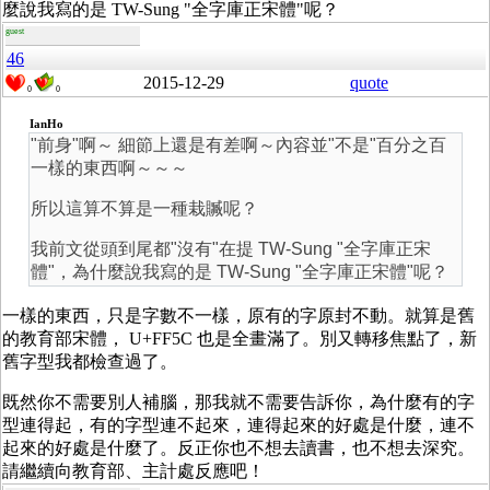
麼說我寫的是 TW-Sung "全字庫正宋體"呢？
guest
46
2015-12-29
quote
0
0
IanHo
"前身"啊～ 細節上還是有差啊～內容並"不是"百分之百
一樣的東西啊～～～
所以這算不算是一種栽贓呢？
我前文從頭到尾都"沒有"在提 TW-Sung "全字庫正宋
體"，為什麼說我寫的是 TW-Sung "全字庫正宋體"呢？
一樣的東西，只是字數不一樣，原有的字原封不動。就算是舊
的教育部宋體， U+FF5C 也是全畫滿了。別又轉移焦點了，新
舊字型我都檢查過了。
既然你不需要別人補腦，那我就不需要告訴你，為什麼有的字
型連得起，有的字型連不起來，連得起來的好處是什麼，連不
起來的好處是什麼了。反正你也不想去讀書，也不想去深究。
請繼續向教育部、主計處反應吧！