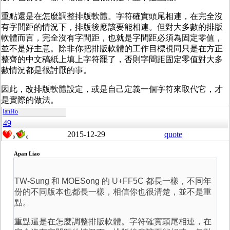
重點還是在怎麼調整排版軟體。字符確實頭尾相連，在完全沒
有字間距的情況下，排版後應該要能相連。但對大多數的排版
軟體而言，完全沒有字間距，也就是字間距必須為固定零值，
並不是好主意。除非你把排版軟體的工作目標視同只是在方正
整齊的中文稿紙上填上字符罷了，否則字間距固定零值對大多
數情況都是很討厭的事。
因此，改排版軟體設定，或是自己定義一個字符來取代它，才
是實際的做法。
IanHo
49
2015-12-29
quote
0
0
Apan Liao
TW-Sung 和 MOESong 的 U+FF5C 都長一樣，不同年
份的不同版本也都長一樣，相信你也很清楚，並不是重
點。
重點還是在怎麼調整排版軟體。字符確實頭尾相連，在