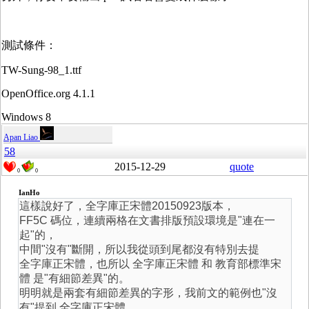
測試條件：
TW-Sung-98_1.ttf
OpenOffice.org 4.1.1
Windows 8
Apan Liao
58
2015-12-29
quote
0
0
IanHo
這樣說好了，全字庫正宋體20150923版本，
FF5C 碼位，連續兩格在文書排版預設環境是"連在一
起"的，
中間"沒有"斷開，所以我從頭到尾都沒有特別去提
全字庫正宋體，也所以 全字庫正宋體 和 教育部標準宋
體 是"有細節差異"的。
明明就是兩套有細節差異的字形，我前文的範例也"沒
有"提到 全字庫正宋體，