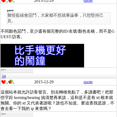
2015-12-29
quote
0
0
guest
難怪藍綠會惡鬥，大家都不想就事論事，只想堅持己
見。
不同顏色惡鬥，至少還有個完整的ID/名號/顏色名稱，而不是G
UEST/訪客。
guest
34
2015-12-29
quote
0
0
這個站本就允許訪客發言。別去轉移焦點了，多讀書吧！把那
些字距 kerning/bearing 搞清楚再來談，這和是不是有 id 根本就
無關。你的 id 又代表著誰呢？誰也不知道。要追查我是誰，不
會去看一下我的 ip 來查嗎？
guest