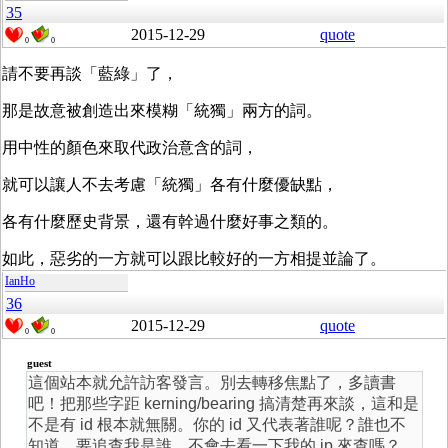
35
2015-12-29
quote
0
0
請不要再談「藍綠」了，
那是故意被創造出來模糊「統獨」兩方的詞。
用中性的顏色來取代政治意含的詞，
就可以讓人不去考慮「統獨」各有什麼優缺點，
各有什麼歷史背景，還有幹過什麼好事之類的。
如此，惡劣的一方就可以跟比較好的一方相提並論了。
IanHo
36
2015-12-29
quote
0
0
guest
這個站本就允許訪客發言。別去轉移焦點了，多讀書
吧！把那些字距 kerning/bearing 搞清楚再來談，這和是
不是有 id 根本就無關。你的 id 又代表著誰呢？誰也不
知道。要追查我是誰，不會去看一下我的 ip 來查嗎？