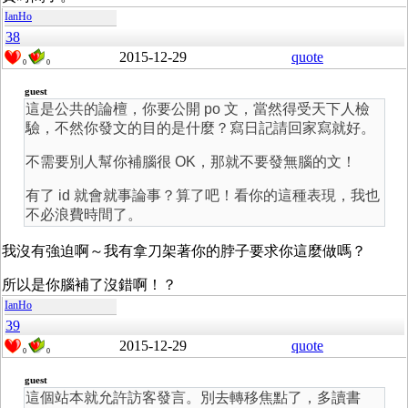
IanHo
38
2015-12-29
quote
0
0
guest
這是公共的論檀，你要公開 po 文，當然得受天下人檢
驗，不然你發文的目的是什麼？寫日記請回家寫就好。
不需要別人幫你補腦很 OK，那就不要發無腦的文！
有了 id 就會就事論事？算了吧！看你的這種表現，我也
不必浪費時間了。
我沒有強迫啊～我有拿刀架著你的脖子要求你這麼做嗎？
所以是你腦補了沒錯啊！？
IanHo
39
2015-12-29
quote
0
0
guest
這個站本就允許訪客發言。別去轉移焦點了，多讀書