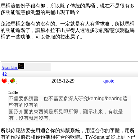
馬桶這個例子很有趣，所以除了傳統的馬桶，現在不是很有多
多功能智慧偵測型的馬桶出現了嗎？
免治馬桶之類有的沒有的。一定就是有人有需求嘛，所以馬桶
的功能進階了，讓原本拉不出屎得人透過多功能智慧偵測型馬
桶的一些功能，可以舒服的拉出屎了。
Apan Liao
42
2015-12-29
quote
0
0
IanHo
不需要多讀書，也不需要多深入研究kerning/bearing這
些有的沒有的，
圖形介面的東西就是所見即所得，顯示出來，有就是
有，沒有就是沒有。
所以你應該要去用適合你的排版系統，用適合你的字體，用所
有的預設值都和你預期相符合的軟體。TW-Sung.ttf 從上到下已