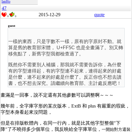
IanHo
47
2015-12-29
quote
0
0
guest
一樣的東西，只是字數不一樣，原有的字原封不動。就
算是舊的教育部宋體， U+FF5C 也是全畫滿了。別又轉
移焦點了，新舊字型我都檢查過了。
既然你不需要別人補腦，那我就不需要告訴你，為什麼
有的字型連得起，有的字型連不起來，連得起來的好處
是什麼，連不起來的好處是什麼了。反正你也不想去讀
書，也不想去深究。請繼續向教育部、主計處反應吧！
畫滿是一回事，說不定還有其他參數可以調整啊～～～
幾年前，全字庫字形的某次版本，ExtB 和 plus 有嚴重的瑕疵，
字型本身看起來沒問題，
但是在排版軟體內，在同一行內，就是比其他字型整個"下
降"了不曉得多少個單位，我反映給全字庫單位，
一開始對方還裝