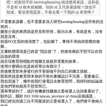
吧！把那些字距 kerning/bearing 搞清楚再來談，這和是
不是有 id 根本就無關。你的 id 又代表著誰呢？誰也不
知道。要追查我是誰，不會去看一下我的 ip 來查嗎？
不需要多讀書，也不需要多深入研究kerning/bearing這些有的沒
有的，
圖形介面的東西就是所見即所得，顯示出來，有就是有，沒有
就是沒有。
前面PO文寫的很清楚了，也貼圖了，事情不用搞得那麼的複
雜，
文書軟體環境是已經是"預設值"了，然後有兩款字型可以在預
設值的環境
就呈現教育部標點符號圖文規範所需要的效果，
使用什麼碼位也是政府單位有標示了，
然後教育部本身發行的字形卻做不到自己的圖文規範，
那當然就是教育部本身的字形向量圖設計不完善，需要修正。
我也寫過了，幾年前我打過電話去教育部問，我得到的結論就
是他們單純裝死不想管而已。
選舉季節到了，或許有機會找幾個立委候選人洽詢看看好了。
額外話，關於 ISO 3166 taiwan, province of china這個議題，
我已經洽詢過三位不同黨派的立委候選人了，他們會不會納入