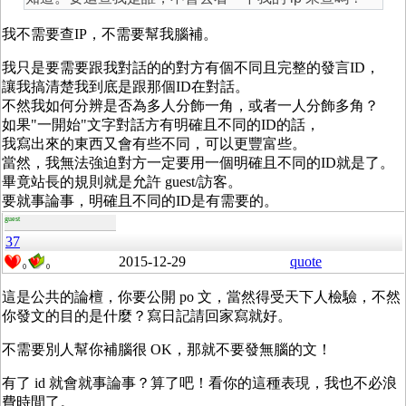
我不需要查IP，不需要幫我腦補。
我只是要需要跟我對話的的對方有個不同且完整的發言ID，
讓我搞清楚我到底是跟那個ID在對話。
不然我如何分辨是否為多人分飾一角，或者一人分飾多角？
如果"一開始"文字對話方有明確且不同的ID的話，
我寫出來的東西又會有些不同，可以更豐富些。
當然，我無法強迫對方一定要用一個明確且不同的ID就是了。
畢竟站長的規則就是允許 guest/訪客。
要就事論事，明確且不同的ID是有需要的。
guest
37
2015-12-29
quote
0
0
這是公共的論檀，你要公開 po 文，當然得受天下人檢驗，不然
你發文的目的是什麼？寫日記請回家寫就好。
不需要別人幫你補腦很 OK，那就不要發無腦的文！
有了 id 就會就事論事？算了吧！看你的這種表現，我也不必浪
費時間了。