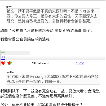
guest
補充，請不要再散播不實的東西好嗎？不是 bug 的東
西，你去要人修正，是你有太多的霸性，又不願深入去
研究，堅持自己就是對的。公務員我看會被你整死。
講白了公務員也只是把問題丟給 開發者/簽約廠商 罷了。
我體會過公務員踢皮球的過程。
guest
57
2015-12-29
quote
0
0
IanHo
全字庫正宋體 tw-sung 20150923版本 FF5C連續兩格預
設環境是連在一起的，附圖一張。
我剛剛試了一下，並沒有完全連在一起，要放大看才會清楚。
試這個也沒什麼意義，不過你用得高興就好。
另外，你要不要輸出 pdf 試看看會變成什麼樣子？