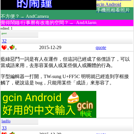
gcin Android
手機照相看照片
不方便？→ AndCamera
覺得鬧鐘/行事曆有改進的空間？→ AndAlarm
edited: 1
guest
32
2015-12-29
quote
0
0
藍綠惡鬥一詞是有人在運作，但這詞已經成了俗俚語了，可以
當成語來用，去形容某個人或某些個人或團體的行為。
字型編輯器一打開，TW-sung U+FF5C 明明就已經造到字框接
觸了，硬說這是 bug，只能用某些「成語」來形容了。
IanHo
33