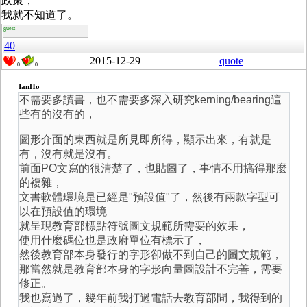
政策，
我就不知道了。
guest
40
2015-12-29
quote
0
0
IanHo
不需要多讀書，也不需要多深入研究kerning/bearing這
些有的沒有的，
圖形介面的東西就是所見即所得，顯示出來，有就是
有，沒有就是沒有。
前面PO文寫的很清楚了，也貼圖了，事情不用搞得那麼
的複雜，
文書軟體環境是已經是"預設值"了，然後有兩款字型可
以在預設值的環境
就呈現教育部標點符號圖文規範所需要的效果，
使用什麼碼位也是政府單位有標示了，
然後教育部本身發行的字形卻做不到自己的圖文規範，
那當然就是教育部本身的字形向量圖設計不完善，需要
修正。
我也寫過了，幾年前我打過電話去教育部問，我得到的