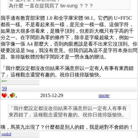
為什麼 一直在提我寫了 tw-sung ？？？
我手邊有教育部宋體 1.0 和全字庫宋體 98.1。它們的 U+FF5C
都長一樣。不是看起來長一樣，是完全一模一樣。這個字符，
如果放大很多倍看來，是幾乎頂到，但差距大概只有字高的千
分之一。在字間距為零的條件下，除非是字級超級大，例如一
個字像一張 A4 那麼大，否則肉眼應該是看不出來它沒頂到。你
硬要說這是 bug，我沒有意見。但我仍認為這不是字符本身出問
題。靠排版軟體控制字間距才是一勞永逸的辦法。
「我什麼設定都沒改但結果不滿意所以一定有人有事有東西錯
了」這種觀念還蠻有趣的。祝你日後排版愉快。
guest
59
2015-12-29
quote
0
0
「我什麼設定都沒改但結果不滿意所以一定有人有事有
東西錯了」這種觀念還蠻有趣的。祝你日後排版愉快。
咦，馬英九出現了？什麼都是別人的錯，我是絕對不會錯的！
coolcd