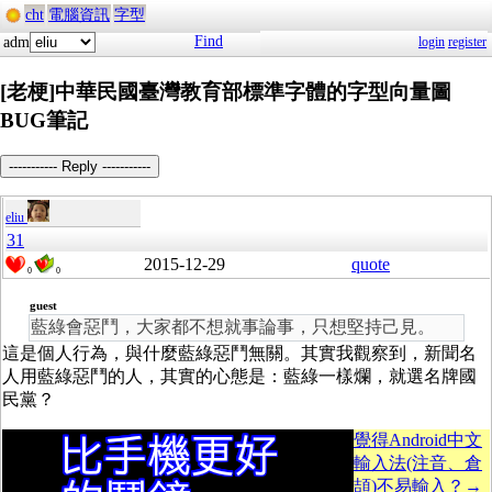
cht
電腦資訊
字型
Find
adm
login
register
[老梗]中華民國臺灣教育部標準字體的字型向量圖
BUG筆記
----------- Reply -----------
eliu
31
2015-12-29
quote
0
0
guest
藍綠會惡鬥，大家都不想就事論事，只想堅持己見。
這是個人行為，與什麼藍綠惡鬥無關。其實我觀察到，新聞名
人用藍綠惡鬥的人，其實的心態是：藍綠一樣爛，就選名牌國
民黨？
覺得Android中文
輸入法(注音、倉
頡)不易輸入？→