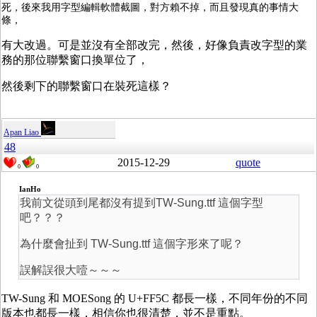
死，後來我用字型編輯軟體截圖，對方賴不掉，而且發現真的事情大
條，
有大改過。可是並沒有全部改完，然後，好像負責改字型的業
務的那位聯繫窗口換單位了，
然後剩下的聯繫窗口在裝死這樣？
Apan Liao
48
2015-12-29
quote
0
0
IanHo
我前文從頭到尾都沒有提到TW-Sung.ttf 這個字型
吧？？？
為什麼會扯到 TW-Sung.ttf 這個字形來了呢？
誤解誤很大噎～～～
TW-Sung 和 MOESong 的 U+FF5C 都長一樣，不同年份的不同
版本也都長一樣，相信你也很清楚，並不是重點。