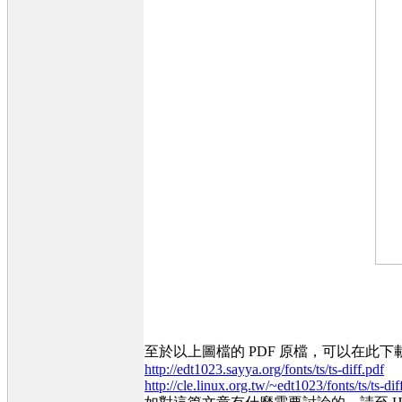
至於以上圖檔的 PDF 原檔，可以在此
http://edt1023.sayya.org/fonts/ts/ts-diff.pdf
http://cle.linux.org.tw/~edt1023/fonts/ts/ts-dif