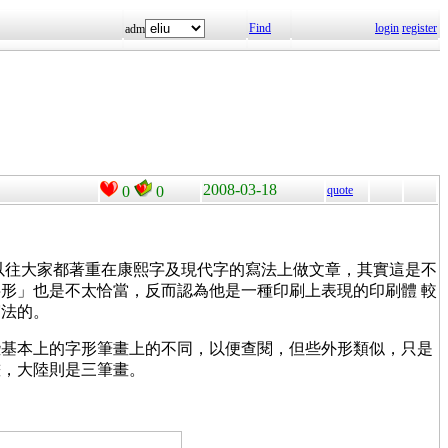
Find
login
register
adm
2008-03-18
0
0
quote
以往大家都著重在康熙字及現代字的寫法上做文章，其實這是不
形」也是不太恰當，反而認為他是一種印刷上表現的印刷體 較
寫法的。
些基本上的字形筆畫上的不同，以便查閱，但些外形類似，只是
畫，大陸則是三筆畫。