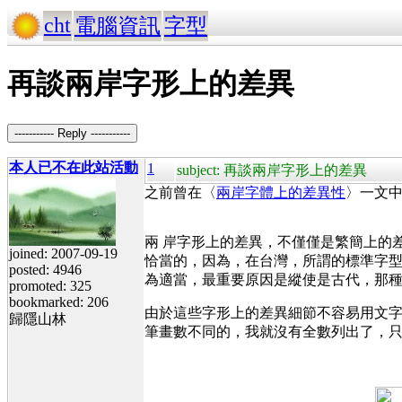
cht
電腦資訊
字型
再談兩岸字形上的差異
----------- Reply -----------
本人已不在此站活動
1
subject: 再談兩岸字形上的差異
之前曾在〈
兩岸字體上的差異性
〉一文
兩 岸字形上的差異，不僅僅是繁簡上的
joined: 2007-09-19
恰當的，因為，在台灣，所謂的標準字型
posted: 4946
為適當，最重要原因是縱使是古代，那
promoted: 325
bookmarked: 206
由於這些字形上的差異細節不容易用文
歸隱山林
筆畫數不同的，我就沒有全數列出了，