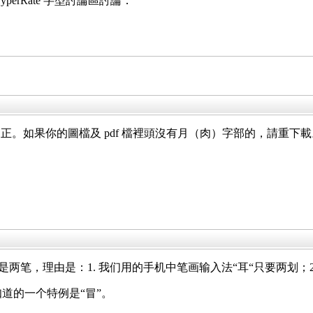
erRate 字型討論區討論：
。如果你的圖檔及 pdf 檔裡頭沒有月（肉）字部的，請重下載
是两笔，理由是：1. 我们用的手机中笔画输入法“耳“只要两划；
道的一个特例是“冒”。