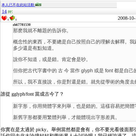
本人已不在此站活動
14
re:
2008-10-
0
0
zh67781530
那麽我就不離題的告訴你。
概念性的東西，不要總是自己按照自己的理解去解釋。我
多少還是有點知道。
說你不知道，或是錯。肯定會是吵。
但你把古代字書中的 古 今 當作 glyph 或是 font 都
所以，我不直接說，你是對還是錯。就先從學術的角度去
誰從 gglyph/font 當成古今了？
新字形，你用簡體字來列舉，也是錯的。這樣容易把簡體
新舊字形都要用繁體列舉，才能體現出字形差異。
你實在是太過於 picky。舉例當然都是會有，你不要光看後面
託你回去北大論壇好好和學術界人士討論吧！我已經說過了，