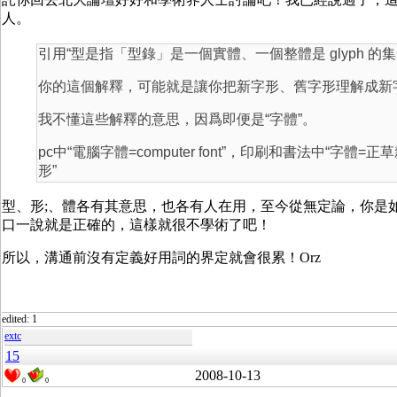
人。
引用“型是指「型錄」是一個實體、一個整體是 glyph 的
你的這個解釋，可能就是讓你把新字形、舊字形理解成新
我不懂這些解釋的意思，因爲即便是“字體”。
pc中“電腦字體=computer font”，印刷和書法中“字體=
形”
型、形;、體各有其意思，也各有人在用，至今從無定論，你是
口一說就是正確的，這樣就很不學術了吧！
所以，溝通前沒有定義好用詞的界定就會很累！Orz
edited: 1
extc
15
2008-10-13
0
0