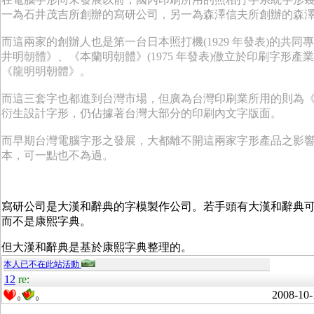
一為石井茂吉所創辦的寫研公司，另一為森澤信夫所創辦的森
而這兩家的創辦人也是第一台日本照打機
(1929
年發表
)
的共同專
井明朝體》、《本蘭明朝體》
(1975
年發表
)
傲立於印刷字形產業
《龍明明朝體》。
而這三套字也都進到台灣市場，但廣為台灣印刷業所用的則為
衍生設計字形，仍佔據著台灣大部分的印刷內文字版面。
而早期台灣電腦字形之發展，大都離不開這兩家字形產品之影
本，可一點也不為過。
寫研公司是大漢和辭典的字模製作公司。若手頭有大漢和辭典可以自
而不是康熙字典。
但大漢和辭典是基於康熙字典整理的。
本人已不在此站活動
12
re:
2008-10-
0
0