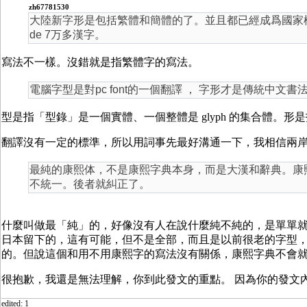
zh67781530
大陸新字形是包括繁體和簡體的了。並且都已經成爲國家標準。GB
de 7万多漢字。
寫法不一樣。沒錯就是指繁體字的寫法。
電腦字型是對pc font的一個翻譯 ， 字形才是傳統中文書
型是指「型錄」是一個實體、一個整體是 glyph 的集合體。形
翻譯沒有一定的標準，所以用詞事先最好溝通一下，我相信兩
最純的康熙体，不是康熙字典本身，而是大漢和辭典。康
不統一。後者就糾正了。
什麼叫做最「純」的，好像沒有人在說什麼純不純的，是單單
日本留下的，這有可能，但不是全部，而且是以前很老的字型
的。但說這個和用不用康熙字的寫法沒有關係，康熙字典不會
很抱歉，我還是無法理解，你到此發文的重點。 因為你的發文
edited: 1