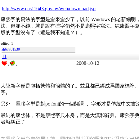
http://www.cns11643.gov.tw/web/download.jsp
康熙字的寫法的字型是愈來愈少了，以前 Windows 的老新細
法。但並不純，就是說有些字仍然不是康熙字寫法。純康熙字
版的字型沒有了（還是我不知道？）。
edited: 1
zh67781530
11
2008-10-12
0
0
大陸新字形是包括繁體和簡體的了。並且都已經成爲國家標準。GB 180
字。
另外，電腦字型是對pc font的一個翻譯 ， 字形才是傳統中文書
最純的康熙体，不是康熙字典本身，而是大漢和辭典。康熙字
者就糾正了。
在電腦字形尚未發展以前，國內印刷所用的照相打字系統字形