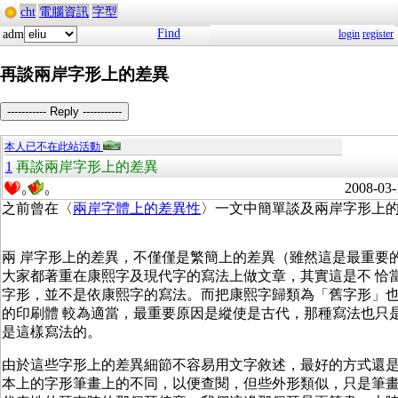
cht
電腦資訊
字型
Find
adm
login
register
再談兩岸字形上的差異
----------- Reply -----------
本人已不在此站活動
1
再談兩岸字形上的差異
2008-03-
0
0
之前曾在〈
兩岸字體上的差異性
〉一文中簡單談及兩岸字形上
兩 岸字形上的差異，不僅僅是繁簡上的差異（雖然這是最重要
大家都著重在康熙字及現代字的寫法上做文章，其實這是不 恰
字形，並不是依康熙字的寫法。而把康熙字歸類為「舊字形」
的印刷體 較為適當，最重要原因是縱使是古代，那種寫法也只
是這樣寫法的。
由於這些字形上的差異細節不容易用文字敘述，最好的方式還
本上的字形筆畫上的不同，以便查閱，但些外形類似，只是筆