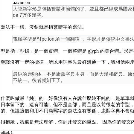
zh67781530
大陸新字形是包括繁體和簡體的了。並且都已經成爲國家標準。GB
de 7万多漢字。
寫法不一樣。沒錯就是指繁體字的寫法。
電腦字型是對pc font的一個翻譯 ， 字形才是傳統中文書
型是指「型錄」是一個實體、一個整體是 glyph 的集合體。形
翻譯沒有一定的標準，所以用詞事先最好溝通一下，我相信兩
最純的康熙体，不是康熙字典本身，而是大漢和辭典。康
不統一。後者就糾正了。
什麼叫做最「純」的，好像沒有人在說什麼純不純的，是單單
日本留下的，這有可能，但不是全部，而且是以前很老的字型
的。但說這個和用不用康熙字的寫法沒有關係，康熙字典不會
很抱歉，我還是無法理解，你到此發文的重點。 因為你的發文
edited: 1