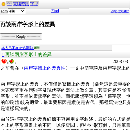
cht
電腦資訊
字型
Find
adm
login
register
再談兩岸字形上的差異
----------- Reply -----------
本人已不在此站活動
1
再談兩岸字形上的差異
2008-03-
0
0
之前曾在〈
兩岸字體上的差異性
〉一文中簡單談及兩岸字形上
兩 岸字形上的差異，不僅僅是繁簡上的差異（雖然這是最重要
大家都著重在康熙字及現代字的寫法上做文章，其實這是不 恰
字形，並不是依康熙字的寫法。而把康熙字歸類為「舊字形」
的印刷體 較為適當，最重要原因是縱使是古代，那種寫法也只
是這樣寫法的。
由於這些字形上的差異細節不容易用文字敘述，最好的方式還
本上的字形筆畫上的不同，以便查閱，但些外形類似，只是筆