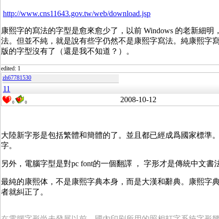
http://www.cns11643.gov.tw/web/download.jsp
康熙字的寫法的字型是愈來愈少了，以前 Windows 的老新細
法。但並不純，就是說有些字仍然不是康熙字寫法。純康熙字
版的字型沒有了（還是我不知道？）。
edited: 1
zh67781530
11
2008-10-12
0
0
大陸新字形是包括繁體和簡體的了。並且都已經成爲國家標準。GB 180
字。
另外，電腦字型是對pc font的一個翻譯 ， 字形才是傳統中文書
最純的康熙体，不是康熙字典本身，而是大漢和辭典。康熙字
者就糾正了。
在電腦字形尚未發展以前，國內印刷所用的照相打字系統字形