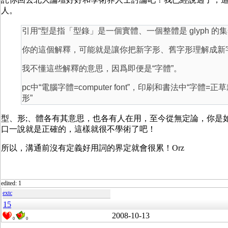
人。
引用“型是指「型錄」是一個實體、一個整體是 glyph 的
你的這個解釋，可能就是讓你把新字形、舊字形理解成新
我不懂這些解釋的意思，因爲即便是“字體”。
pc中“電腦字體=computer font”，印刷和書法中“字體=
形”
型、形;、體各有其意思，也各有人在用，至今從無定論，你是
口一說就是正確的，這樣就很不學術了吧！
所以，溝通前沒有定義好用詞的界定就會很累！Orz
edited: 1
extc
15
2008-10-13
0
0