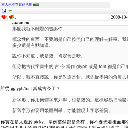
本人已不在此站活動
14
re:
2008-10-
0
0
zh67781530
那麽我就不離題的告訴你。
概念性的東西，不要總是自己按照自己的理解去解釋。我
多少還是有點知道。
說你不知道，或是錯。肯定會是吵。
但你把古代字書中的 古 今 當作 glyph 或是 font 都
所以，我不直接說，你是對還是錯。就先從學術的角度去
誰從 gglyph/font 當成古今了？
新字形，你用簡體字來列舉，也是錯的。這樣容易把簡體
新舊字形都要用繁體列舉，才能體現出字形差異。
你實在是太過於 picky。舉例當然都是會有，你不要光看後面
託你回去北大論壇好好和學術界人士討論吧！我已經說過了，