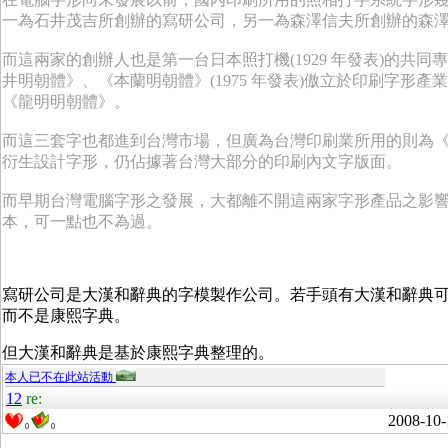
一為石井茂吉所創辦的寫研公司，另一為森澤信夫所創辦的森
而這兩家的創辦人也是第一台日本照打機
(1929
年發表
)
的共同專
井明朝體》、《本蘭明朝體》
(1975
年發表
)
傲立於印刷字形產業
《龍明明朝體》。
而這三套字也都進到台灣市場，但廣為台灣印刷業所用的則為
衍生設計字形，仍佔據著台灣大部分的印刷內文字版面。
而早期台灣電腦字形之發展，大都離不開這兩家字形產品之影
本，可一點也不為過。
寫研公司是大漢和辭典的字模製作公司。若手頭有大漢和辭典可以自
而不是康熙字典。
但大漢和辭典是基於康熙字典整理的。
本人已不在此站活動
12
re:
2008-10-
0
0