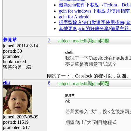
最新gcin套件下載點（Fedora、Debi
gcin for windows 下載點與使用指南
gcin for Android
拆字型輸入法自動選字使用指南(倉、
其他更多gcin的好康分享(佈景主
夢見草
7
subject: madedit與gcin問題
joined: 2011-02-14
posted: 30
winlin
promoted:
我試了一下Capslock在madedi
bookmarked:
夢見草是否願意再試試？
螢幕的另一端
剛試了一下，Capslock 的確可以，謝謝。
eliu
8
subject: madedit與gcin問題
夢見草
ok
若我要輸入"大" ，按K之後按
joined: 2007-08-09
posted: 11519
期望:送出"大"到目地程式
promoted: 617