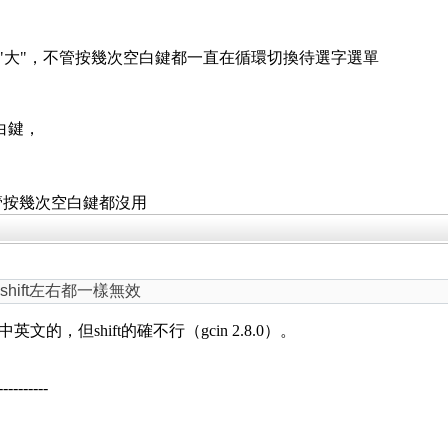
出"大"，不管按幾次空白鍵都一直在循環切換待選字選單
白鍵，
管按幾次空白鍵都沒用
或 shift左右都一樣無效
中英文的，但shift的確不行（gcin 2.8.0）。
----------