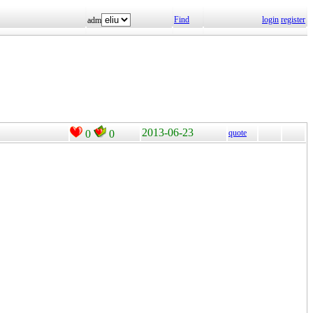
Find
login
register
adm
2013-06-23
0
0
quote