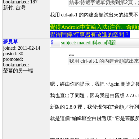
bookmarked: 187
結果:待選字選單切換到第2頁
新竹, 台灣
我用 ctrl-alt-1 的內建倉頡試出來的
覺得Android中文輸入法(注音、倉頡)不易
覺得鬧鐘/行事曆有改進的空間？
夢見草
9
subject: madedit與gcin問題
joined: 2011-02-14
posted: 30
eliu
promoted:
我用 ctrl-alt-1 的內建倉
bookmarked:
螢幕的另一端
嗯，經由你的提示，我把 ~/.gcin 刪除
我也查出了問題，因為我是由舊版 2.7.6.
新版的 2.8.0 裡，我發現你在"倉頡／行
就是這個"編輯區空白鍵選項" 它是舊