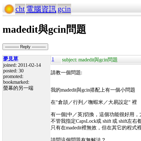
cht
gcin
電腦資訊
madedit與gcin問題
----------- Reply -----------
夢見草
1
subject: madedit與gcin問題
joined: 2011-02-14
posted: 30
請教一個問題:
promoted:
bookmarked:
螢幕的另一端
我的madedit與gcin搭配上有一個小問題
在"倉頡／行列／嘸蝦米／大易設定" 裡
有一個[中／英]切換，這個功能很好用
不管我指定CapsLock或 shift 或 shift
只有在madedit裡無效，但在其它的程式
請問這個問題有無解法？