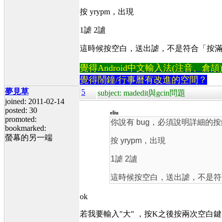
按 yrypm，出現
1謔 2謯
這時候按空白，送出謔，不是符合「
按
覺得Android中文輸入法(注音、倉頡)不易
覺得鬧鐘/行事曆有改進的空間？
夢見草
5
subject: madedit與gcin問題
joined: 2011-02-14
posted: 30
eliu
promoted:
你說有 bug，必須說明詳細
bookmarked:
螢幕的另一端
按 yrypm，出現
1謔 2謯
這時候按空白，送出謔，不是符
ok
若我要輸入"大" ，按K之後按兩次空白