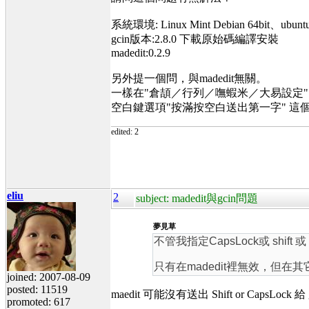
系統環境: Linux Mint Debian 64bit、ubuntu 
gcin版本:2.8.0 下載原始碼編譯安裝
madedit:0.2.9
另外提一個問，與madedit無關。
一樣在"倉頡／行列／嘸蝦米／大易設定"
空白鍵選項"按滿按空白送出第一字" 這
edited: 2
eliu
2
subject: madedit與gcin問題
夢見草
不管我指定CapsLock或 shift 
只有在madedit裡無效，但在
joined: 2007-08-09
posted: 11519
maedit 可能沒有送出 Shift or CapsL
promoted: 617