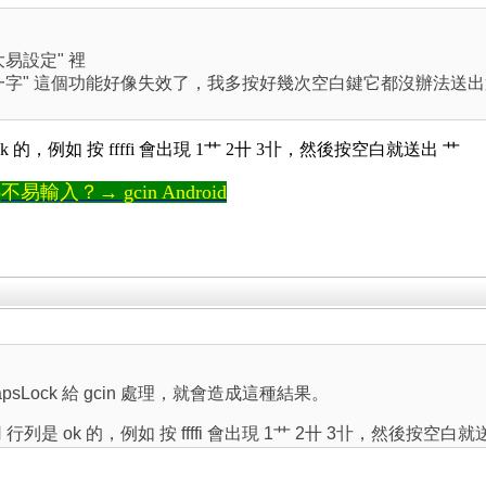
。
易設定" 裡
字" 這個功能好像失效了，我多按好幾次空白鍵它都沒辦法送出第一
 的，例如 按 ffffi 會出現 1艹 2卄 3卝，然後按空白就送出 艹
輸入？→ gcin Android
r CapsLock 給 gcin 處理，就會造成這種結果。
列是 ok 的，例如 按 ffffi 會出現 1艹 2卄 3卝，然後按空白就