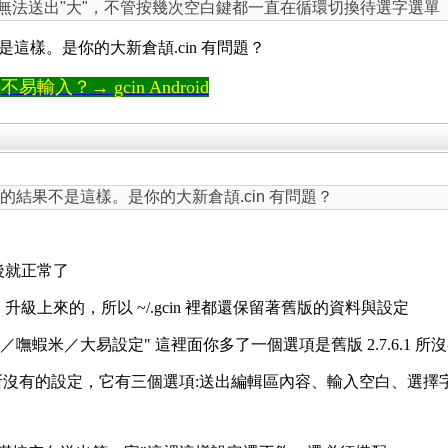
，無法送出"大"，不管按幾次空白鍵都一直在循環切換待選字選單
結果不是這樣。是你的大新倉頡.cin 有問題？
輸入？→ gcin Android
頡試出來的結果不是這樣。是你的大新倉頡.cin 有問題？
之後就正常了
1 升級上來的，所以 ~/.gcin 裡都還保留著舊版的資料與設定
列／嘸蝦米／大易設定" 這裡面你多了一個選項是舊版 2.7.6.1 所
版所沒有的設定，它有三個選項:送出編輯區內容、輸入空白、選擇