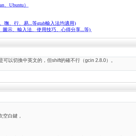
an、Ubuntu）
嘸、行、易...等
gtab輸入法均適用)
題、圖示、輸入法、使用技巧、心得分享...等)
t是可以切換中英文的，但shift的確不行（gcin 2.8.0）。
兩次空白鍵，