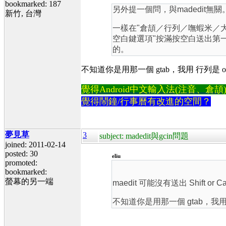
bookmarked: 187
另外提一個問，與madedit無關
新竹, 台灣
一樣在"倉頡／行列／嘸蝦米／大
空白鍵選項"按滿按空白送出第一
的。
不知道你是用那一個 gtab，我用 行列是 ok
覺得Android中文輸入法(注音、倉頡)不易
覺得鬧鐘/行事曆有改進的空間？
夢見草
3
subject: madedit與gcin問題
joined: 2011-02-14
posted: 30
eliu
promoted:
bookmarked:
螢幕的另一端
maedit 可能沒有送出 Shift o
不知道你是用那一個 gtab，我用 行