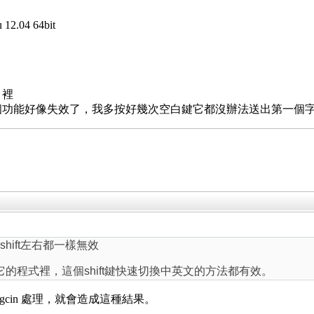
12.04 64bit
 裡
個功能好像失效了，我多按好幾次空白鍵它都沒辦法送出第一個字，而
或 shift左右都一樣無效
其它的程式裡，這個shift鍵快速切換中英文的方法都有效。
ock 給 gcin 處理，就會造成這種結果。