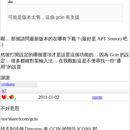
eliu
可能是版本太舊，這個 gcin 有支援
喔… 那個請問最新版本的在哪有下載？(最好是 APT Source) 吧
:)
然後打開設定的哪個選項才是設置這個功能的… 因為 Gcin 的設
定… 很多都鐘對某輸入法… 在我觀點這是不便尋找一些"通
用"的設置
謝謝
cyrilkong
67
2011-11-02
quote
0
0
不好意思
/usr/share/icons/gcin
找不到這個 Directory 有 GCIN 的預設 ICONS 耶