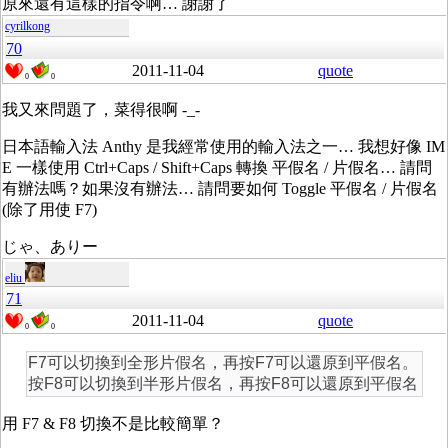
原來還有這樣的指令啊… 謝謝了
cyrilkong
70
2011-11-04
quote
0
0
我又來問題了，菜得很啊 -_-
日本語輸入法 Anthy 是我經常使用的輸入法之一… 我想好像 IM
E 一樣使用 Ctrl+Caps / Shift+Caps 轉換 平假名 / 片假名… 請問
有辦法嗎？如果沒有辦法… 請問要如何 Toggle 平假名 / 片假名
(除了用使 F7)
じゃ、ありー
eliu
71
2011-11-04
quote
0
0
F7可以切換到全形片假名，再按F7可以還原到平假名。
按F8可以切換到半形片假名，再按F8可以還原到平假名
用 F7 & F8 切換不是比較簡單？