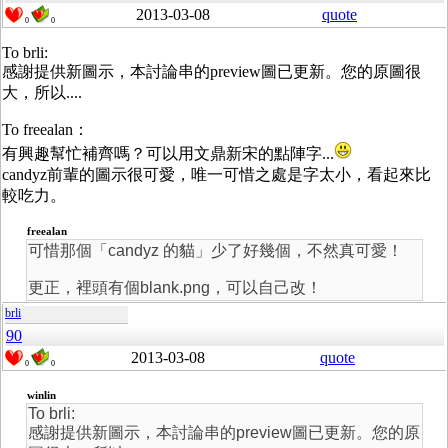
2013-03-08
quote
0
0
To brli:
感謝提供新圖示，本討論串的preview圖已更新。您的原圖很
大，所以....
To freealan：
有興趣幫忙補齊嗎？可以用文鼎新宋的點陣字...
candyz前輩的圖示很可愛，唯一可惜之處是字太小，看起來比
較吃力。
freealan
可惜那個「candyz 的貓」少了好幾個，不然真可愛！
更正，裡頭有個blank.png，可以自己改！
brli
90
2013-03-08
quote
0
0
winlin
To brli:
感謝提供新圖示，本討論串的preview圖已更新。您的原