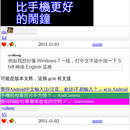
eliu
64
2011-11-01
quote
0
0
cyrilkong
例如我想好像 Windows 7 一樣，打中文字途中按一下 S
hift 轉換 English 這種
可能是版本太舊，這個 gcin 有支援
覺得Android中文輸入法(注音、倉頡)不易輸入？→ gcin Android
手機照相看照片不方便？→ AndCamera
覺得鬧鐘/行事曆有改進的空間？→ AndAlarm
cyrilkong
65
2011-11-02
quote
0
0