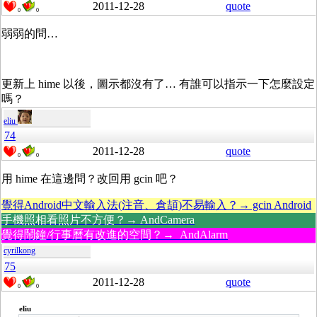
2011-12-28
quote
0
0
弱弱的問…
更新上 hime 以後，圖示都沒有了… 有誰可以指示一下怎麼設定
嗎？
eliu
74
2011-12-28
quote
0
0
用 hime 在這邊問？改回用 gcin 吧？
覺得Android中文輸入法(注音、倉頡)不易輸入？→ gcin Android
手機照相看照片不方便？→ AndCamera
覺得鬧鐘/行事曆有改進的空間？→ AndAlarm
cyrilkong
75
2011-12-28
quote
0
0
eliu