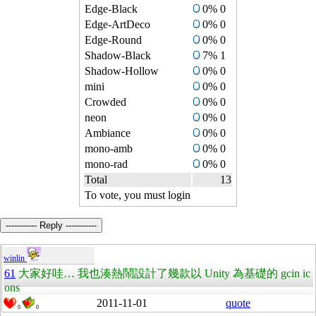
Edge-Black
0% 0
Edge-ArtDeco
0% 0
Edge-Round
0% 0
Shadow-Black
7% 1
Shadow-Hollow
0% 0
mini
0% 0
Crowded
0% 0
neon
0% 0
Ambiance
0% 0
mono-amb
0% 0
mono-rad
0% 0
Total
13
To vote, you must login
----------- Reply -----------
winlin
61
大家好哇… 我也湊熱鬧設計了幾款以 Unity 為基礎的 gcin ic
ons
2011-11-01
quote
0
0