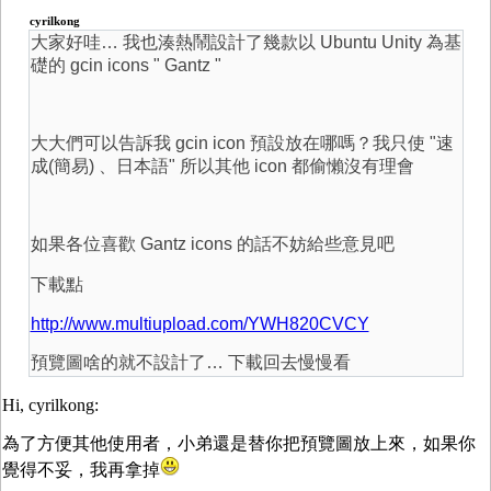
cyrilkong
大家好哇… 我也湊熱鬧設計了幾款以 Ubuntu Unity 為基
礎的 gcin icons " Gantz "
大大們可以告訴我 gcin icon 預設放在哪嗎？我只使 "速
成(簡易) 、日本語" 所以其他 icon 都偷懶沒有理會
如果各位喜歡 Gantz icons 的話不妨給些意見吧
下載點
http://www.multiupload.com/YWH820CVCY
預覽圖啥的就不設計了… 下載回去慢慢看
Hi, cyrilkong:
為了方便其他使用者，小弟還是替你把預覽圖放上來，如果你
覺得不妥，我再拿掉