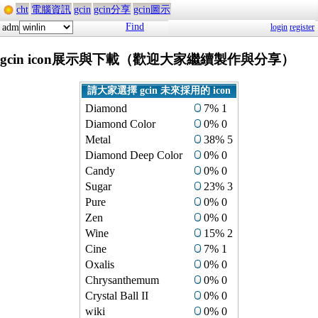
cht
電腦資訊
gcin
gcin分享
gcin圖示
Find
adm
login
register
gcin icon展示與下載（歡迎大家繼續製作與分享）
請大家選擇 gcin 未來採用的 icon
Diamond
7% 1
Diamond Color
0% 0
Metal
38% 5
Diamond Deep Color
0% 0
Candy
0% 0
Sugar
23% 3
Pure
0% 0
Zen
0% 0
Wine
15% 2
Cine
7% 1
Oxalis
0% 0
Chrysanthemum
0% 0
Crystal Ball II
0% 0
wiki
0% 0