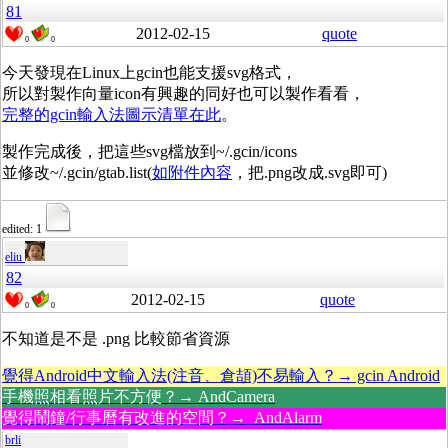
81
2012-02-15
quote
0
0
今天發現在Linux上gcin也能支援svg格式，
所以對製作向量icon有興趣的同好也可以製作看看，
完整的gcin輸入法圖示清單在此
。
製作完成後，把這些svg檔放到~/.gcin/icons
並修改~/.gcin/gtab.list(
如附件內容
，把.png改成.svg即可)
edited: 1
eliu
82
2012-02-15
quote
0
0
不知道是不是 .png 比較節省資源
覺得Android中文輸入法(注音、倉頡)不易輸入？→ gcin Android
手機照相看照片不方便？→ AndCamera
覺得鬧鐘/行事曆有改進的空間？→ AndAlarm
brli