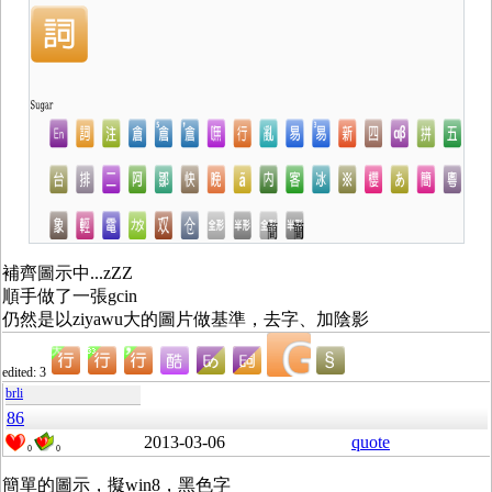
補齊圖示中...zZZ
順手做了一張gcin
仍然是以ziyawu大的圖片做基準，去字、加陰影
edited: 3
brli
86
2013-03-06
quote
0
0
簡單的圖示，擬win8，黑色字