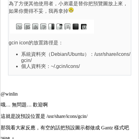
為了方便其他使用者，小弟還是替你把預覽圖放上來，
如果你覺得不妥，我再拿掉
gcin icon的放置路徑是：
系統資料夾（Debian/Ubuntu）：/usr/share/icons/
gcin/
個人資料夾：~/.gcin/icons/
@winlin
哦… 無問題… 歡迎啊
這就是說預設位置是 /usr/share/icons/gcin/
那我看大家反應，有空的話把預設圖示都做成 Gantz 樣式吧