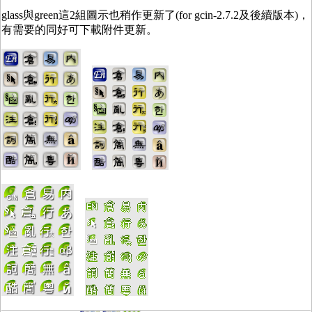
glass與green這2組圖示也稍作更新了(for gcin-2.7.2及後續版本)，
有需要的同好可下載附件更新。