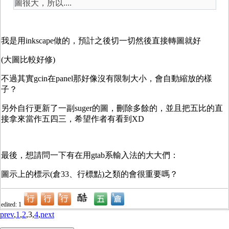
圖很大，所以....
我是用inkscape做的，預計之後切一切然後直接轉圖就好
(大圖比較好修)
不過其實gcin在panel那好像沒有限制大小，會自動縮放的樣
子？
另外自行更新了一副suger的圖，刪除多餘的，並且把五比的直
接拿來當作五四三，希望作者有看到XD
最後，想請問一下有在用gtab系輸入法的大大們：
圖示上的標示(倉33、行標點)之類的會很重要嗎？
edited: 1
prev
,
1
,
2
,3,
4
,
next