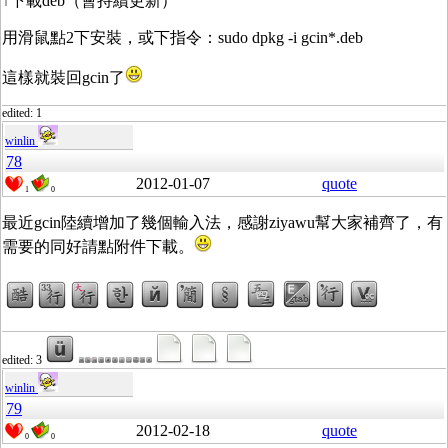
↑下載deb（會持續更新）
用滑鼠點2下安裝，或下指令：sudo dpkg -i gcin*.deb
這樣就裝回gcin了
edited: 1
winlin
78
2012-01-07
quote
1
0
最近gcin陸續增加了幾個輸入法，感謝ziyawu幫大家補齊了，有
需要的同好請點附件下載。
edited: 3
winlin
79
2012-02-18
quote
0
0