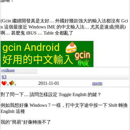
謝咯！
(Gcin 繼續開發真是太好… 外國好幾款強大的輸入法都沒有 Gci
n 這個最接近 Windows IME 的中文輸入法… 尤其是速成(簡易)
啊… 甚麼鬼 iBUS … Table 全都亂了
cyrilkong
63
2011-11-01
quote
0
0
對了問一下… 請問怎樣設定 Toggle English 的鍵？
例如我想好像 Windows 7 一樣，打中文字途中按一下 Shift 轉換
English 這種
我的"簡易"好像轉換不了