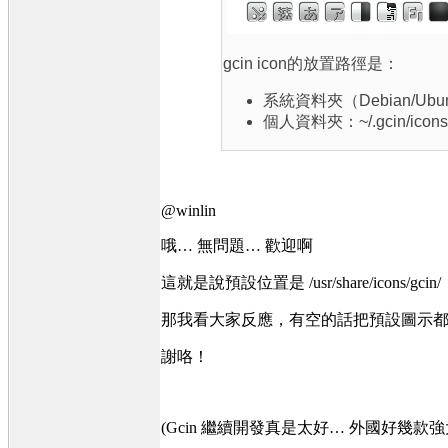
gcin icon的放置路徑是：
系統資料夾（Debian/Ubuntu）
個人資料夾：~/.gcin/icons
@winlin
哦… 無問題… 歡迎啊
這就是說預設位置是 /usr/share/icons/gcin/
那我看大家反應，有空的話把預設圖示都做成
謝咯！
(Gcin 繼續開發真是太好… 外國好幾款強大的