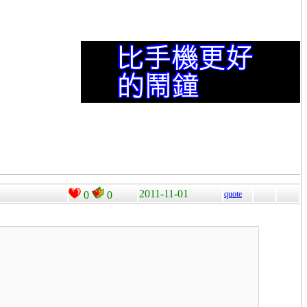
2011-11-01
0
0
quote