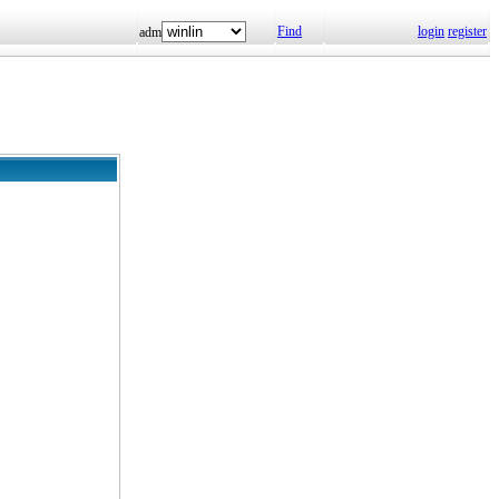
Find
login
register
adm