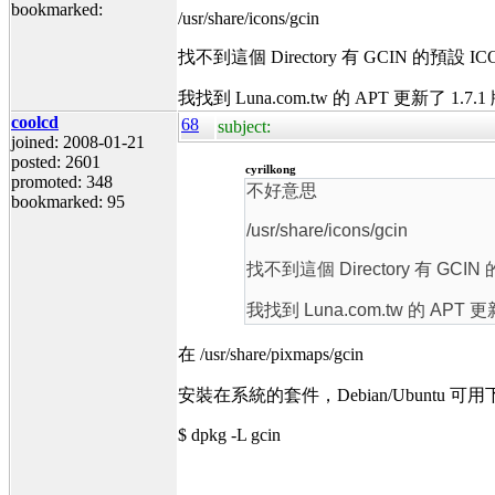
bookmarked:
/usr/share/icons/gcin
找不到這個 Directory 有 GCIN 的預設 IC
我找到 Luna.com.tw 的 APT 更新了 1.7.
coolcd
68
subject:
joined: 2008-01-21
posted: 2601
cyrilkong
promoted: 348
不好意思
bookmarked: 95
/usr/share/icons/gcin
找不到這個 Directory 有 GCIN
我找到 Luna.com.tw 的 APT 更
在 /usr/share/pixmaps/gcin
安裝在系統的套件，Debian/Ubuntu
$ dpkg -L gcin