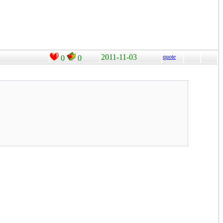
2011-11-03
quote
0
0