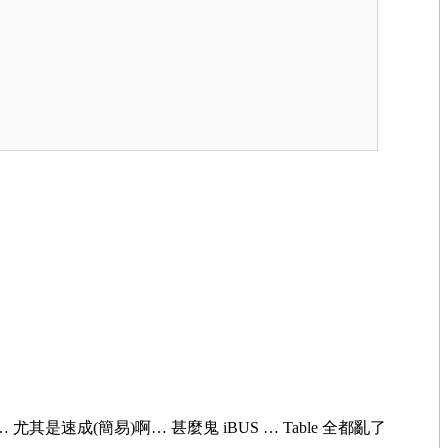
尤其是速成(簡易)啊… 甚麼鬼 iBUS … Table 全都亂了