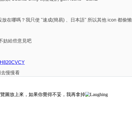
 預設放在哪嗎？我只使 "速成(簡易) 、日本語" 所以其他 icon 都
 的話不妨給些意見吧
/YWH820CVCY
回去慢慢看
預覽圖放上來，如果你覺得不妥，我再拿掉