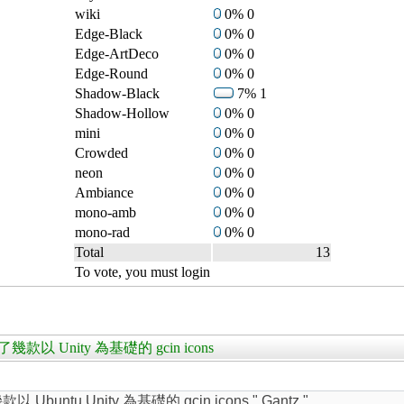
wiki
0% 0
Edge-Black
0% 0
Edge-ArtDeco
0% 0
Edge-Round
0% 0
Shadow-Black
7% 1
Shadow-Hollow
0% 0
mini
0% 0
Crowded
0% 0
neon
0% 0
Ambiance
0% 0
mono-amb
0% 0
mono-rad
0% 0
Total
13
To vote, you must login
款以 Unity 為基礎的 gcin icons
tu Unity 為基礎的 gcin icons " Gantz "