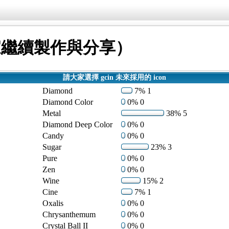
大家繼續製作與分享）
請大家選擇 gcin 未來採用的 icon
Diamond
7% 1
Diamond Color
0% 0
Metal
38% 5
Diamond Deep Color
0% 0
Candy
0% 0
Sugar
23% 3
Pure
0% 0
Zen
0% 0
Wine
15% 2
Cine
7% 1
Oxalis
0% 0
Chrysanthemum
0% 0
Crystal Ball II
0% 0