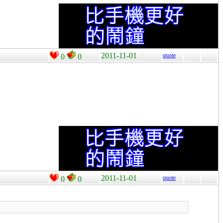
2011-11-01
quote
0
0
2011-11-01
quote
0
0