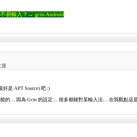
輸入？→ gcin Android
支援
PT Source) 吧 :)
… 因為 Gcin 的設定… 很多都鐘對某輸入法… 在我觀點這