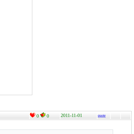
2011-11-01
0
0
quote