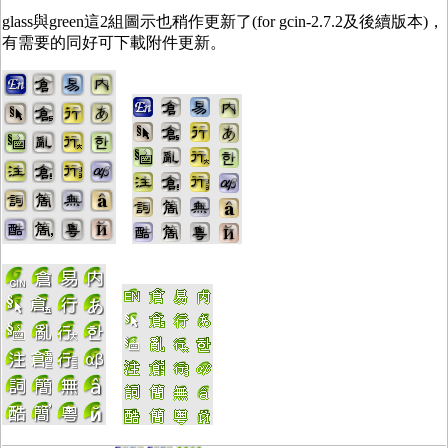
glass與green這2組圖示也稍作更新了(for gcin-2.7.2及後續版本)，
有需要的同好可下載附件更新。