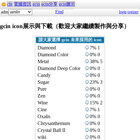
cht
電腦資訊
gcin
gcin分享
gcin圖示
Find
adm
login
register
gcin icon展示與下載（歡迎大家繼續製作與分享）
請大家選擇 gcin 未來採用的 icon
Diamond
7% 1
Diamond Color
0% 0
Metal
38% 5
Diamond Deep Color
0% 0
Candy
0% 0
Sugar
23% 3
Pure
0% 0
Zen
0% 0
Wine
15% 2
Cine
7% 1
Oxalis
0% 0
Chrysanthemum
0% 0
Crystal Ball II
0% 0
wiki
0% 0