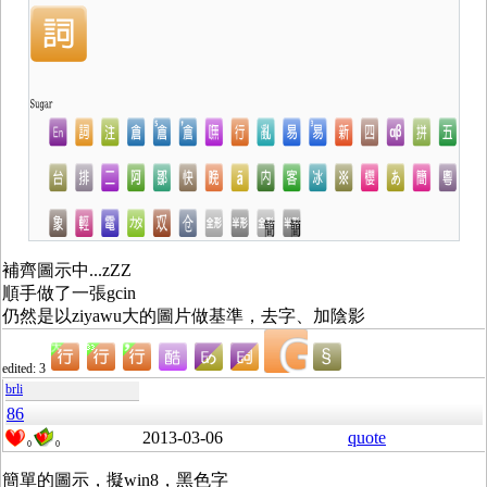
補齊圖示中...zZZ
順手做了一張gcin
仍然是以ziyawu大的圖片做基準，去字、加陰影
edited: 3
brli
86
2013-03-06
quote
0
0
簡單的圖示，擬win8，黑色字