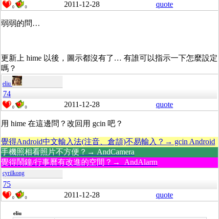
2011-12-28
quote
0
0
弱弱的問…
更新上 hime 以後，圖示都沒有了… 有誰可以指示一下怎麼設定
嗎？
eliu
74
2011-12-28
quote
0
0
用 hime 在這邊問？改回用 gcin 吧？
覺得Android中文輸入法(注音、倉頡)不易輸入？→ gcin Android
手機照相看照片不方便？→ AndCamera
覺得鬧鐘/行事曆有改進的空間？→ AndAlarm
cyrilkong
75
2011-12-28
quote
0
0
eliu