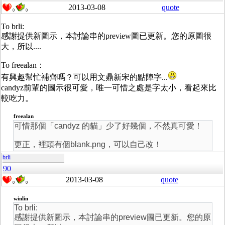
2013-03-08
quote
0
0
To brli:
感謝提供新圖示，本討論串的preview圖已更新。您的原圖很
大，所以....
To freealan：
有興趣幫忙補齊嗎？可以用文鼎新宋的點陣字...
candyz前輩的圖示很可愛，唯一可惜之處是字太小，看起來比
較吃力。
freealan
可惜那個「candyz 的貓」少了好幾個，不然真可愛！
更正，裡頭有個blank.png，可以自己改！
brli
90
2013-03-08
quote
0
0
winlin
To brli:
感謝提供新圖示，本討論串的preview圖已更新。您的原