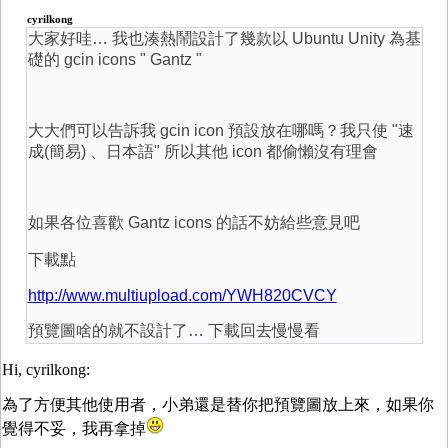
cyrilkong
大家好哇… 我也湊熱鬧設計了幾款以 Ubuntu Unity 為基
礎的 gcin icons " Gantz "
大大們可以告訴我 gcin icon 預設放在哪嗎？我只使 "速
成(簡易) 、日本語" 所以其他 icon 都偷懶沒有理會
如果各位喜歡 Gantz icons 的話不妨給些意見吧
下載點
http://www.multiupload.com/YWH820CVCY
預覽圖啥的就不設計了… 下載回去慢慢看
Hi, cyrilkong:
為了方便其他使用者，小弟還是替你把預覽圖放上來，如果你
覺得不妥，我再拿掉