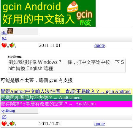
eliu
64
2011-11-01
quote
0
0
cyrilkong
例如我想好像 Windows 7 一樣，打中文字途中按一下 S
hift 轉換 English 這種
可能是版本太舊，這個 gcin 有支援
覺得Android中文輸入法(注音、倉頡)不易輸入？→ gcin Android
手機照相看照片不方便？→ AndCamera
覺得鬧鐘/行事曆有改進的空間？→ AndAlarm
cyrilkong
65
2011-11-02
quote
0
0