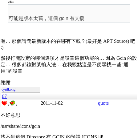
eliu
可能是版本太舊，這個 gcin 有支援
喔… 那個請問最新版本的在哪有下載？(最好是 APT Source) 吧
:)
然後打開設定的哪個選項才是設置這個功能的… 因為 Gcin 的設
定… 很多都鐘對某輸入法… 在我觀點這是不便尋找一些"通
用"的設置
謝謝
cyrilkong
67
2011-11-02
quote
0
0
不好意思
/usr/share/icons/gcin
找不到這個 Directory 有 GCIN 的預設 ICONS 耶