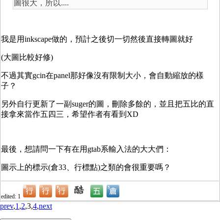
圖很大，所以....
我是用inkscape做的，預計之後切一切然後直接轉圖就好
(大圖比較好修)
不過其實gcin在panel那好像沒有限制大小，會自動縮放的樣
子？
另外自行更新了一副suger的圖，刪除多餘的，並且把五比的直
接拿來當作五四三，希望作者有看到XD
最後，想請問一下有在用gtab系輸入法的大大們：
圖示上的標示(倉33、行標點)之類的會很重要嗎？
edited: 1
prev
,
1
,
2
,3,
4
,
next