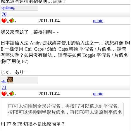
原來還有這樣的指令啊… 謝謝了
cyrilkong
70
2011-11-04
quote
0
0
我又來問題了，菜得很啊 -_-
日本語輸入法 Anthy 是我經常使用的輸入法之一… 我想好像 IM
E 一樣使用 Ctrl+Caps / Shift+Caps 轉換 平假名 / 片假名… 請問
有辦法嗎？如果沒有辦法… 請問要如何 Toggle 平假名 / 片假名
(除了用使 F7)
じゃ、ありー
eliu
71
2011-11-04
quote
0
0
F7可以切換到全形片假名，再按F7可以還原到平假名。
按F8可以切換到半形片假名，再按F8可以還原到平假名
用 F7 & F8 切換不是比較簡單？