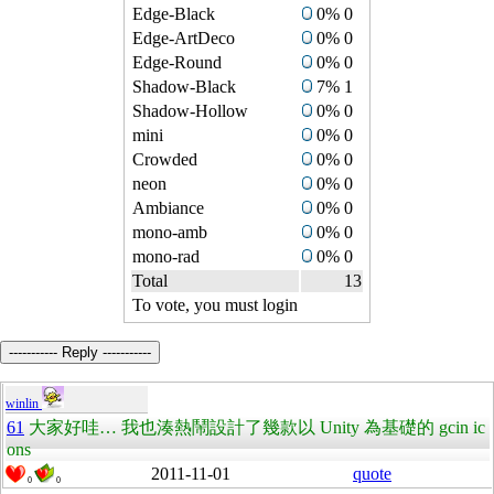
Edge-Black
0% 0
Edge-ArtDeco
0% 0
Edge-Round
0% 0
Shadow-Black
7% 1
Shadow-Hollow
0% 0
mini
0% 0
Crowded
0% 0
neon
0% 0
Ambiance
0% 0
mono-amb
0% 0
mono-rad
0% 0
Total
13
To vote, you must login
----------- Reply -----------
winlin
61
大家好哇… 我也湊熱鬧設計了幾款以 Unity 為基礎的 gcin ic
ons
2011-11-01
quote
0
0