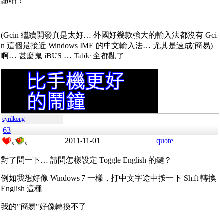
謝咯！
(Gcin 繼續開發真是太好… 外國好幾款強大的輸入法都沒有 Gci
n 這個最接近 Windows IME 的中文輸入法… 尤其是速成(簡易)
啊… 甚麼鬼 iBUS … Table 全都亂了
cyrilkong
63
2011-11-01
quote
0
0
對了問一下… 請問怎樣設定 Toggle English 的鍵？
例如我想好像 Windows 7 一樣，打中文字途中按一下 Shift 轉換
English 這種
我的"簡易"好像轉換不了