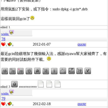
↑下載deb（會持續更新）
用滑鼠點2下安裝，或下指令：sudo dpkg -i gcin*.deb
這樣就裝回gcin了
edited: 1
winlin
78
2012-01-07
quote
1
0
最近gcin陸續增加了幾個輸入法，感謝ziyawu幫大家補齊了，有
需要的同好請點附件下載。
edited: 3
winlin
79
2012-02-18
quote
0
0