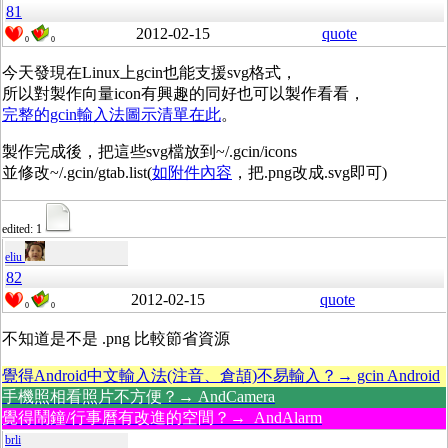
81
2012-02-15
quote
0
0
今天發現在Linux上gcin也能支援svg格式，
所以對製作向量icon有興趣的同好也可以製作看看，
完整的gcin輸入法圖示清單在此
。
製作完成後，把這些svg檔放到~/.gcin/icons
並修改~/.gcin/gtab.list(
如附件內容
，把.png改成.svg即可)
edited: 1
eliu
82
2012-02-15
quote
0
0
不知道是不是 .png 比較節省資源
覺得Android中文輸入法(注音、倉頡)不易輸入？→ gcin Android
手機照相看照片不方便？→ AndCamera
覺得鬧鐘/行事曆有改進的空間？→ AndAlarm
brli