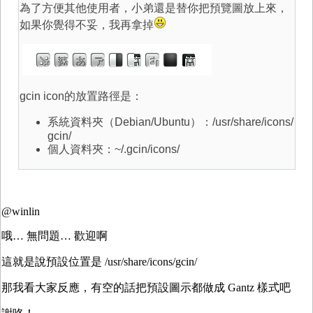
為了方便其他使用者，小弟還是替你把預覽圖放上來，
如果你覺得不妥，我再拿掉
gcin icon的放置路徑是：
系統資料夾（Debian/Ubuntu）：/usr/share/icons/
gcin/
個人資料夾：~/.gcin/icons/
@winlin
哦… 無問題… 歡迎啊
這就是說預設位置是 /usr/share/icons/gcin/
那我看大家反應，有空的話把預設圖示都做成 Gantz 樣式吧