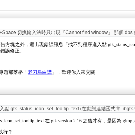
+Space 切換輸入法時只出現『Cannot find window』 那個 
警告方塊之外，還出現錯誤訊息「找不到程序進入點 gtk_status_icon_set_too
將錯誤修正。
 專題部落格「
老刀烏白講
」，歡迎你入來交關
atus_icon_set_tooltip_text (在動態連結函式庫 libgtk-win
s_icon_set_tooltip_text 在 gtk version 2.16 之後才有，是因為 gim
法執行？