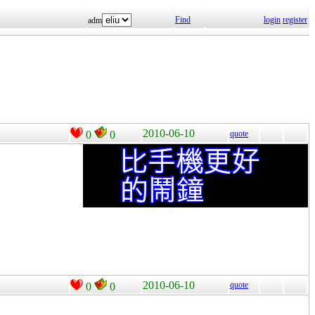
Find
login
register
adm
2010-06-10
0
0
quote
2010-06-10
quote
0
0