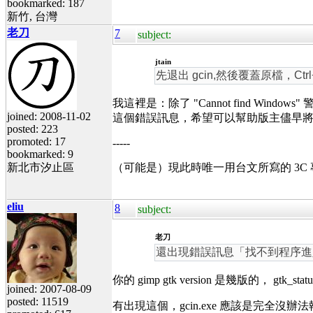
bookmarked: 187
新竹, 台灣
老刀
7
subject:
jtain
先退出 gcin,然後覆蓋原檔，Ctrl
我這裡是：除了 "Cannot find Windows" 
joined: 2008-11-02
這個錯誤訊息，希望可以幫助版主儘早
posted: 223
promoted: 17
-----
bookmarked: 9
新北市汐止區
（可能是）現此時唯一用台文所寫的 3C
eliu
8
subject:
老刀
還出現錯誤訊息「找不到程序進入點 gtk_st
你的 gimp gtk version 是幾版的， gtk_statu
joined: 2007-08-09
posted: 11519
有出現這個，gcin.exe 應該是完全沒辦