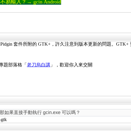
輸入？→ gcin Android
Pidgin 套件所附的 GTK+，許久注意到版本更新的問題。GT
 專題部落格「
老刀烏白講
」，歡迎你入來交關
，那如果直接手動執行 gcin.exe 可以嗎？
gtk