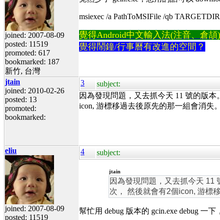
msiexec /a PathToMSIFile /qb TARGETDIR
覺得Android中文輸入法(注音、倉頡)不易
joined: 2007-08-09
posted: 11519
覺得鬧鐘/行事曆有改進的空間？
promoted: 617
bookmarked: 187
新竹, 台灣
jtain
3
subject:
joined: 2010-02-26
因為發現問題，又去抓今天 11 號的版本。
posted: 13
icon, 游標移過去後原先的那一組會消失
promoted:
bookmarked:
eliu
4
subject:
jtain
因為發現問題，又去抓今天 11 
次， 然後就會有2個icon, 
joined: 2007-08-09
幫忙用 debug 版本的 gcin.exe debu
posted: 11519