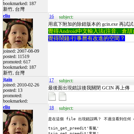
bookmarked: 187
新竹, 台灣
eliu
16
subject:
用底下附加的除錯版本的 gcin.exe 再試試看，改
覺得Android中文輸入法(注音、倉頡)不易
覺得鬧鐘/行事曆有改進的空間？
joined: 2007-08-09
posted: 11519
promoted: 617
bookmarked: 187
新竹, 台灣
jtain
17
subject:
joined: 2010-02-26
最後面出現錯誤後我關閉 GCIN 再上傳
posted: 13
promoted:
bookmarked:
eliu
18
subject:
tsin_get_preedit'客氣'

tsin_get_preedit'客氣'
