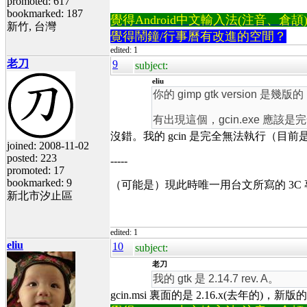
promoted: 617
bookmarked: 187
覺得Android中文輸入法(注音、倉頡)不易
新竹, 台灣
覺得鬧鐘/行事曆有改進的空間？
edited: 1
老刀
9
subject:
eliu
你的 gimp gtk version 是幾版的， 
有出現這個，gcin.exe 應該
沒錯。我的 gcin 是完全無法執行（目前是用 
joined: 2008-11-02
posted: 223
-----
promoted: 17
bookmarked: 9
（可能是）現此時唯一用台文所寫的 3C
新北市汐止區
edited: 1
eliu
10
subject:
老刀
我的 gtk 是 2.14.7 rev. A。
gcin.msi 裏面的是 2.16.x(去年的)，新版