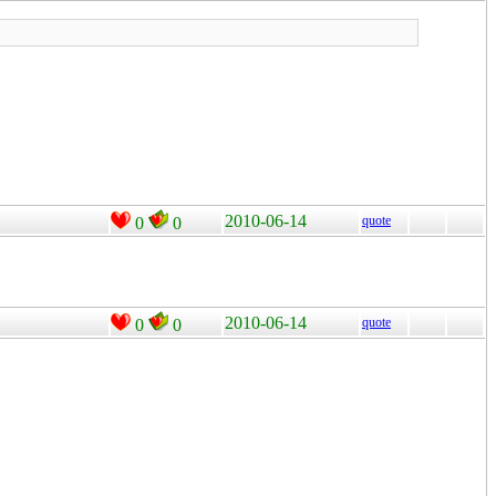
2010-06-14
quote
0
0
2010-06-14
quote
0
0