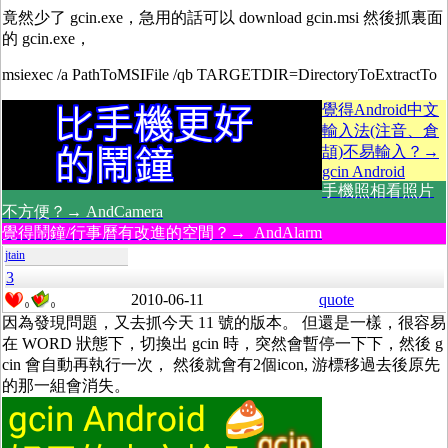
竟然少了 gcin.exe，急用的話可以 download gcin.msi 然後抓裏面
的 gcin.exe，
msiexec /a PathToMSIFile /qb TARGETDIR=DirectoryToExtractTo
覺得Android中文
輸入法(注音、倉
頡)不易輸入？→
gcin Android
手機照相看照片
不方便？→ AndCamera
覺得鬧鐘/行事曆有改進的空間？→ AndAlarm
jtain
3
2010-06-11
quote
0
0
因為發現問題，又去抓今天 11 號的版本。 但還是一樣，很容易
在 WORD 狀態下，切換出 gcin 時，突然會暫停一下下，然後 g
cin 會自動再執行一次， 然後就會有2個icon, 游標移過去後原先
的那一組會消失。