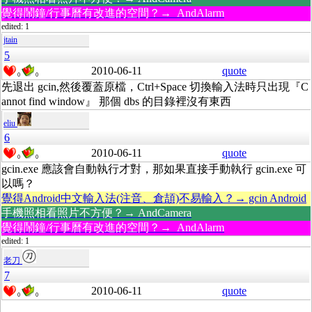
覺得鬧鐘/行事曆有改進的空間？→ AndAlarm
edited: 1
jtain
5
2010-06-11
quote
0
0
先退出 gcin,然後覆蓋原檔，Ctrl+Space 切換輸入法時只出現『C
annot find window』 那個 dbs 的目錄裡沒有東西
eliu
6
2010-06-11
quote
0
0
gcin.exe 應該會自動執行才對，那如果直接手動執行 gcin.exe 可
以嗎？
覺得Android中文輸入法(注音、倉頡)不易輸入？→ gcin Android
手機照相看照片不方便？→ AndCamera
覺得鬧鐘/行事曆有改進的空間？→ AndAlarm
edited: 1
老刀
7
2010-06-11
quote
0
0