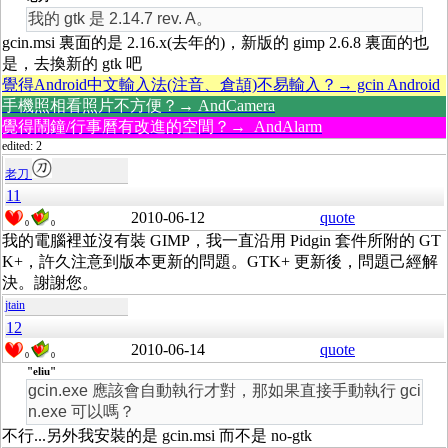
我的 gtk 是 2.14.7 rev. A。
gcin.msi 裏面的是 2.16.x(去年的)，新版的 gimp 2.6.8 裏面的也
是，去換新的 gtk 吧
覺得Android中文輸入法(注音、倉頡)不易輸入？→ gcin Android
手機照相看照片不方便？→ AndCamera
覺得鬧鐘/行事曆有改進的空間？→ AndAlarm
edited: 2
老刀
11
2010-06-12
quote
0
0
我的電腦裡並沒有裝 GIMP，我一直沿用 Pidgin 套件所附的 GT
K+，許久注意到版本更新的問題。GTK+ 更新後，問題己經解
決。謝謝您。
jtain
12
2010-06-14
quote
0
0
"eliu"
gcin.exe 應該會自動執行才對，那如果直接手動執行 gci
n.exe 可以嗎？
不行...另外我安裝的是 gcin.msi 而不是 no-gtk