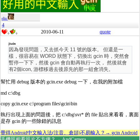
eliu
4
2010-06-11
quote
0
0
jtain
因為發現問題，又去抓今天 11 號的版本。 但還是一
樣，很容易在 WORD 狀態下，切換出 gcin 時，突然會
暫停一下下，然後 gcin 會自動再執行一次， 然後就會
有2個icon, 游標移過去後原先的那一組會消失。
幫忙用 debug 版本的 gcin.exe debug 一下，在我的附加檔
md c:\dbg
copy gcin.exe c:\program files\gcin\bin
執行出現上面的問題後，把 c:\dbg\svr* 的 file 貼出來看看，裏面
是存 gcin 的一些除錯的訊息
覺得Android中文輸入法(注音、倉頡)不易輸入？→ gcin Android
手機照相看照片不方便？→ AndCamera