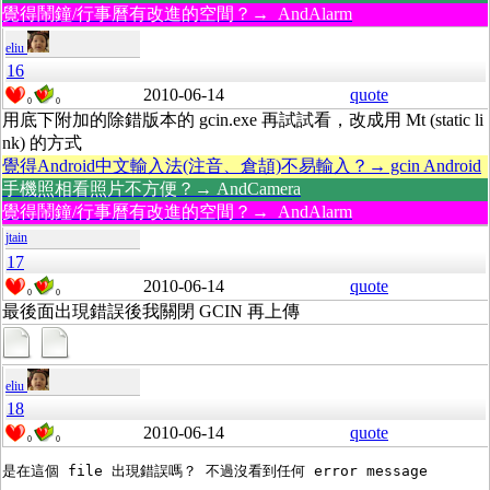
覺得鬧鐘/行事曆有改進的空間？→ AndAlarm
eliu
16
2010-06-14
quote
0
0
用底下附加的除錯版本的 gcin.exe 再試試看，改成用 Mt (static li
nk) 的方式
覺得Android中文輸入法(注音、倉頡)不易輸入？→ gcin Android
手機照相看照片不方便？→ AndCamera
覺得鬧鐘/行事曆有改進的空間？→ AndAlarm
jtain
17
2010-06-14
quote
0
0
最後面出現錯誤後我關閉 GCIN 再上傳
eliu
18
2010-06-14
quote
0
0