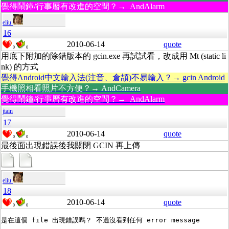
覺得鬧鐘/行事曆有改進的空間？→ AndAlarm
eliu
16
2010-06-14
quote
0
0
用底下附加的除錯版本的 gcin.exe 再試試看，改成用 Mt (static li
nk) 的方式
覺得Android中文輸入法(注音、倉頡)不易輸入？→ gcin Android
手機照相看照片不方便？→ AndCamera
覺得鬧鐘/行事曆有改進的空間？→ AndAlarm
jtain
17
2010-06-14
quote
0
0
最後面出現錯誤後我關閉 GCIN 再上傳
eliu
18
2010-06-14
quote
0
0