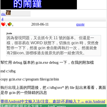
eliu
4
2010-06-11
quote
0
0
jtain
因為發現問題，又去抓今天 11 號的版本。 但還是一
樣，很容易在 WORD 狀態下，切換出 gcin 時，突然會
暫停一下下，然後 gcin 會自動再執行一次， 然後就會
有2個icon, 游標移過去後原先的那一組會消失。
幫忙用 debug 版本的 gcin.exe debug 一下，在我的附加檔
md c:\dbg
copy gcin.exe c:\program files\gcin\bin
執行出現上面的問題後，把 c:\dbg\svr* 的 file 貼出來看看，裏面
是存 gcin 的一些除錯的訊息
覺得Android中文輸入法(注音、倉頡)不易輸入？→ gcin Android
手機照相看照片不方便？→ AndCamera