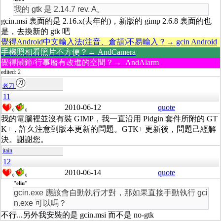
我的 gtk 是 2.14.7 rev. A。
gcin.msi 裏面的是 2.16.x(去年的)，新版的 gimp 2.6.8 裏面的也
是，去換新的 gtk 吧
覺得Android中文輸入法(注音、倉頡)不易輸入？→ gcin Android
手機照相看照片不方便？→ AndCamera
覺得鬧鐘/行事曆有改進的空間？→ AndAlarm
edited: 2
老刀
11
2010-06-12
quote
0
0
我的電腦裡並沒有裝 GIMP，我一直沿用 Pidgin 套件所附的 GT
K+，許久注意到版本更新的問題。GTK+ 更新後，問題己經解
決。謝謝您。
jtain
12
2010-06-14
quote
0
0
"eliu"
gcin.exe 應該會自動執行才對，那如果直接手動執行 gci
n.exe 可以嗎？
不行...另外我安裝的是 gcin.msi 而不是 no-gtk