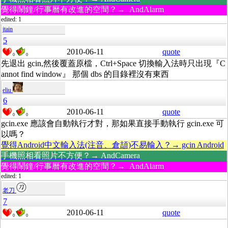
覺得鬧鐘/行事曆有改進的空間？→ AndAlarm
edited: 1
jtain
5
2010-06-11
quote
0
0
先退出 gcin,然後覆蓋原檔，Ctrl+Space 切換輸入法時只出現『C
annot find window』 那個 dbs 的目錄裡沒有東西
eliu
6
2010-06-11
quote
0
0
gcin.exe 應該會自動執行才對，那如果直接手動執行 gcin.exe 可
以嗎？
覺得Android中文輸入法(注音、倉頡)不易輸入？→ gcin Android
手機照相看照片不方便？→ AndCamera
覺得鬧鐘/行事曆有改進的空間？→ AndAlarm
edited: 1
老刀
7
2010-06-11
quote
0
0