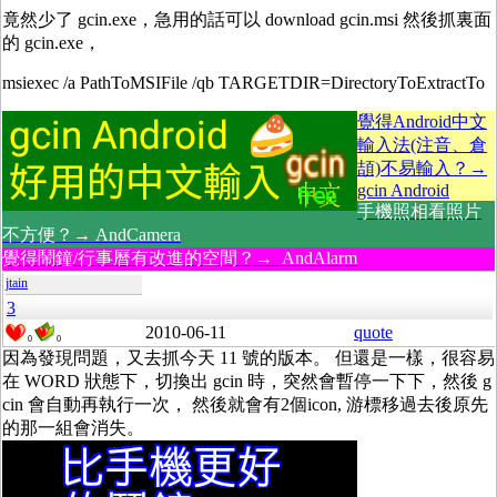
竟然少了 gcin.exe，急用的話可以 download gcin.msi 然後抓裏面
的 gcin.exe，
msiexec /a PathToMSIFile /qb TARGETDIR=DirectoryToExtractTo
覺得Android中文
輸入法(注音、倉
頡)不易輸入？→
gcin Android
手機照相看照片
不方便？→ AndCamera
覺得鬧鐘/行事曆有改進的空間？→ AndAlarm
jtain
3
2010-06-11
quote
0
0
因為發現問題，又去抓今天 11 號的版本。 但還是一樣，很容易
在 WORD 狀態下，切換出 gcin 時，突然會暫停一下下，然後 g
cin 會自動再執行一次， 然後就會有2個icon, 游標移過去後原先
的那一組會消失。