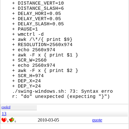
+ DISTANCE_VERT=10
+ DISTANCE_SLASH=6
+ DELAY_HORI=0.05
+ DELAY_VERT=0.05
+ DELAY_SLASH=0.05
+ PAUSE=1
+ wmctrl -d
+ awk /\*/{ print $9}
+ RESOLUTION=2560x974
+ echo 2560x974
+ awk -F x { print $1 }
+ SCR_W=2560
+ echo 2560x974
+ awk -F x { print $2 }
+ SCR_H=974
+ DEP_X=24
+ DEP_Y=24
./swing-windows.sh: 73: Syntax erro
r: "do" unexpected (expecting "}")
coolcd
13
2010-03-05
quote
0
0