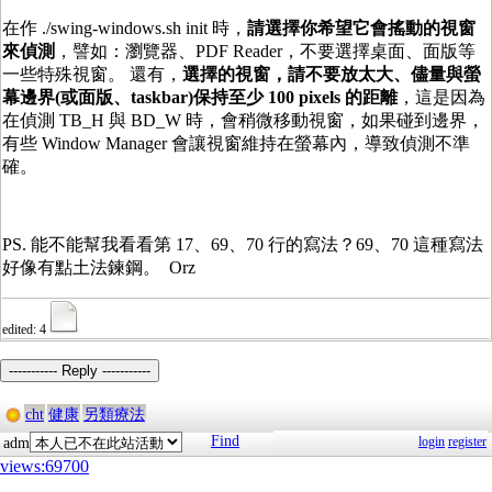
在作 ./swing-windows.sh init 時，
請選擇你希望它會搖動的視窗
來偵測
，譬如：瀏覽器、PDF Reader，不要選擇桌面、面版等
一些特殊視窗。 還有，
選擇的視窗，請不要放太大、儘量與螢
幕邊界(或面版、taskbar)保持至少 100 pixels 的
距離
，這是因為
在偵測 TB_H 與 BD_W 時，會稍微移動視窗，如果碰到邊界，
有些 Window Manager 會讓視窗維持在螢幕內，導致偵測不準
確。
PS. 能不能幫我看看第 17、69、70 行的寫法？69、70 這種寫法
好像有點土法鍊鋼。 Orz
edited: 4
----------- Reply -----------
cht
健康
另類療法
Find
login
register
adm
views:69700