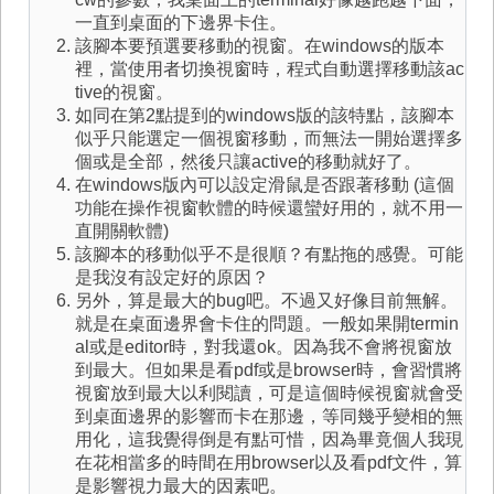
一直到桌面的下邊界卡住。
該腳本要預選要移動的視窗。在windows的版本
裡，當使用者切換視窗時，程式自動選擇移動該ac
tive的視窗。
如同在第2點提到的windows版的該特點，該腳本
似乎只能選定一個視窗移動，而無法一開始選擇多
個或是全部，然後只讓active的移動就好了。
在windows版內可以設定滑鼠是否跟著移動 (這個
功能在操作視窗軟體的時候還蠻好用的，就不用一
直開關軟體)
該腳本的移動似乎不是很順？有點拖的感覺。可能
是我沒有設定好的原因？
另外，算是最大的bug吧。不過又好像目前無解。
就是在桌面邊界會卡住的問題。一般如果開termin
al或是editor時，對我還ok。因為我不會將視窗放
到最大。但如果是看pdf或是browser時，會習慣將
視窗放到最大以利閱讀，可是這個時候視窗就會受
到桌面邊界的影響而卡在那邊，等同幾乎變相的無
用化，這我覺得倒是有點可惜，因為畢竟個人我現
在花相當多的時間在用browser以及看pdf文件，算
是影響視力最大的因素吧。