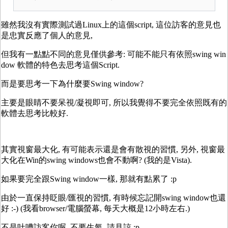
雖然我沒有實際測試過Linux上的這個script, 這位訪客的意見也
是忠實反應了個人的意見,
但我有一點點不同的意見僅供參考: 可能不能只有依照swing win
dow 軟體的特色去思考這個Script.
而是要思考一下為什麼要Swing window?
主要是眼睛不要呆視/凝視即可, 所以我覺得不要完全依照既有的
軟體去思考比較好.
其實視窗最大化, 有可能表示還是會有散視的習慣, 另外, 視窗最
大化在Win的swing windows也會不動啊? (我的是Vista).
如果要完全跟Swing window一樣, 那就有點累了 :p
由於一直保持眨眼/匯視的習慣, 有時候忘記開swing window也還
好 :-) (我看browser/電腦螢幕, 每天大概是12小時左右.)
不是吐嘈訪客你喔, 不要生氣, 請見諒 :p