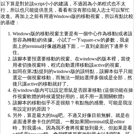
以下算是對於該script小小的建議，不過因為小弟程式也不太
行，所以也只能提供意見，看看有沒有那位能人志士可以幫忙
改進。再加上之前有用過Windows版的移動視窗，所以有點比較
的基礎：
Windows版的移動視窗主要是有一個中心作為移動(或者該
形容為轉動)的依據。小試了一下square-cw的參數，我桌
面上的terminal好像越跑越下面，一直到桌面的下邊界卡
住。
該腳本要預選要移動的視窗。在windows的版本裡，當使
用者切換視窗時，程式自動選擇移動該active的視窗。
如同在第2點提到的windows版的該特點，該腳本似乎只能
選定一個視窗移動，而無法一開始選擇多個或是全部，然
後只讓active的移動就好了。
在windows版內可以設定滑鼠是否跟著移動 (這個功能在操
作視窗軟體的時候還蠻好用的，就不用一直開關軟體)
該腳本的移動似乎不是很順？有點拖的感覺。可能是我沒
有設定好的原因？
另外，算是最大的bug吧。不過又好像目前無解。就是在
桌面邊界會卡住的問題。一般如果開terminal或是editor
時，對我還ok。因為我不會將視窗放到最大。但如果是看