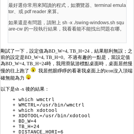
最好選你常用來閱讀的程式，如瀏覽器、terminal emula
tor、或 pdf reader 來算。
如果還是有問題，請附上 sh -x ./swing-windows.sh squ
are-cw 的一段執行結果，我看看能不能找出問題在哪。
剛試了一下，設定值為BD_W=4, TB_H=24，結果順利無誤；之
前的設定是BD_W=4, TB_H=0。不過有趣的一點是，當設定值
為BD_W=4, TB_H=24時，我用滑鼠游標點桌面時，桌面居然慢
慢的往上跑了
我居然眼睜睜的看著我桌面上的icon沒入頂端
確無能為力
以下是sh -x 後的結果：
+ which wmctrl
+ WMCTRL=/usr/bin/wmctrl
+ which xdotool
+ XDOTOOL=/usr/bin/xdotool
+ BD_W=4
+ TB_H=24
+ DISTANCE_HORI=6