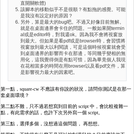
直開關軟體)
該腳本的移動似乎不是很順？有點拖的感覺。可能
是我沒有設定好的原因？
另外，算是最大的bug吧。不過又好像目前無解。
就是在桌面邊界會卡住的問題。一般如果開termin
al或是editor時，對我還ok。因為我不會將視窗放
到最大。但如果是看pdf或是browser時，會習慣將
視窗放到最大以利閱讀，可是這個時候視窗就會受
到桌面邊界的影響而卡在那邊，等同幾乎變相的無
用化，這我覺得倒是有點可惜，因為畢竟個人我現
在花相當多的時間在用browser以及看pdf文件，算
是影響視力最大的因素吧。
第一點，square-cw 不應該有你說的狀況，請問你測試是在那一
套桌面環境？
第二點不難，只不過若想寫到目前的 script 中，會比較複雜一
點，有此需求的話，也許下次另外寫一個 script。
第三點，選擇多個，沒想過這個問題， 再想想。