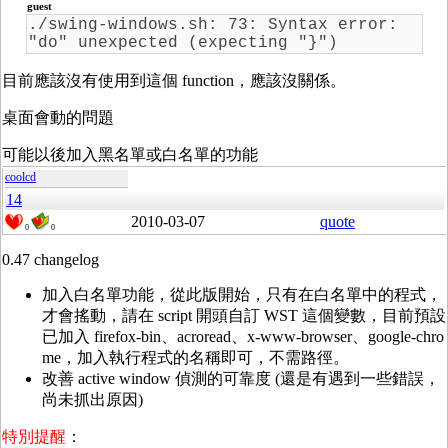
guest
./swing-windows.sh: 73: Syntax error:
"do" unexpected (expecting "}")
目前應該沒有使用到這個 function，應該沒關係。
桌面會動的問題
可能以後加入黑名單或白名單的功能
coolcd
14
2010-03-07
quote
0
0
0.47 changelog
加入白名單功能，從此版開始，只有在白名單中的程式，
才會搖動，請在 script 開頭自訂 WST 這個變數，目前預設
已加入 firefox-bin、acroread、x-www-browser、google-chro
me，加入執行程式的名稱即可，不需路徑。
改善 active window 偵測的可靠度 (還是有遇到一些錯誤，
尚未抓出原因)
特別提醒
：