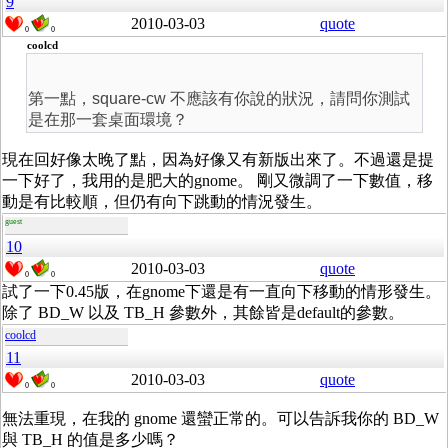
9
2010-03-03
quote
0
0
coolcd
第一點，square-cw 不應該有你說的狀況，請問你測試
是在那一套桌面環境？
現在回好像太晚了點，因為好像又有新版出來了。不過還是提
一下好了，我用的是肥大的gnome。 剛又微調了一下數值，移
動是有比較順，但仍有向下跳動的情況發生。
guest
10
2010-03-03
quote
0
0
試了一下0.45版，在gnome下還是有一直向下移動的情形發生。
除了 BD_W 以及 TB_H 參數外，其餘皆是default的參數。
coolcd
11
2010-03-03
quote
0
0
無法重現，在我的 gnome 還蠻正常的。可以告訴我你的 BD_W
與 TB_H 的值是多少嗎？