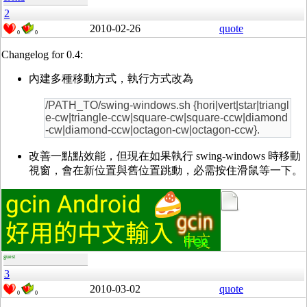
2
2010-02-26
quote
0
0
Changelog for 0.4:
內建多種移動方式，執行方式改為
/PATH_TO/swing-windows.sh {hori|vert|star|triangl
e-cw|triangle-ccw|square-cw|square-ccw|diamond
-cw|diamond-ccw|octagon-cw|octagon-ccw}.
改善一點點效能，但現在如果執行 swing-windows 時移動
視窗，會在新位置與舊位置跳動，必需按住滑鼠等一下。
guest
3
2010-03-02
quote
0
0