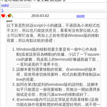
coolcd
5
2010-03-02
quote
0
0
guest
以下算是對於該script小小的建議，不過因為小弟程式也
不太行，所以也只能提供意見，看看有沒有那位能人志
士可以幫忙改進。再加上之前有用過Windows版的移動
視窗，所以有點比較的基礎：
Windows版的移動視窗主要是有一個中心作為移
動(或者該形容為轉動)的依據。小試了一下square-
cw的參數，我桌面上的terminal好像越跑越下面，
一直到桌面的下邊界卡住。
該腳本要預選要移動的視窗。在windows的版本
裡，當使用者切換視窗時，程式自動選擇移動該ac
tive的視窗。
如同在第2點提到的windows版的該特點，該腳本
似乎只能選定一個視窗移動，而無法一開始選擇多
個或是全部，然後只讓active的移動就好了。
在windows版內可以設定滑鼠是否跟著移動 (這個
功能在操作視窗軟體的時候還蠻好用的，就不用一