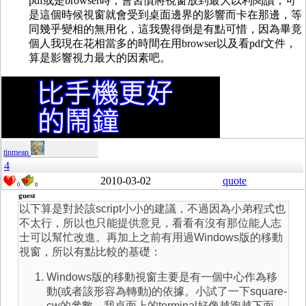
pdf或是browser時，會習慣將視窗放到最大以利閱讀，可
是這個時候視窗就會受到桌面邊界的影響而卡在那邊，等
同幾乎變相的無用化，這我覺得倒是有點可惜，因為畢竟
個人我現在花相當多的時間在用browser以及看pdf文件，
算是影響視力最大的因素吧。
tinmean
4
2010-03-02
quote
0
0
guest
以下算是對於該script小小的建議，不過因為小弟程式也
不太行，所以也只能提供意見，看看有沒有那位能人志
士可以幫忙改進。再加上之前有用過Windows版的移動
視窗，所以有點比較的基礎：
Windows版的移動視窗主要是有一個中心作為移
動(或者該形容為轉動)的依據。小試了一下square-
cw的參數，我桌面上的terminal好像越跑越下面，