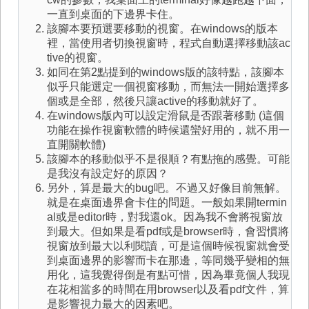
一直到桌面的下邊界卡住。
該腳本要預選要移動的視窗。在windows的版本
裡，當使用者切換視窗時，程式自動選擇移動該ac
tive的視窗。
如同在第2點提到的windows版的該特點，該腳本
似乎只能選定一個視窗移動，而無法一開始選擇多
個或是全部，然後只讓active的移動就好了。
在windows版內可以設定滑鼠是否跟著移動 (這個
功能在操作視窗軟體的時候還蠻好用的，就不用一
直開關軟體)
該腳本的移動似乎不是很順？有點拖的感覺。可能
是我沒有設定好的原因？
另外，算是最大的bug吧。不過又好像目前無解。
就是在桌面邊界會卡住的問題。一般如果開termin
al或是editor時，對我還ok。因為我不會將視窗放
到最大。但如果是看pdf或是browser時，會習慣將
視窗放到最大以利閱讀，可是這個時候視窗就會受
到桌面邊界的影響而卡在那邊，等同幾乎變相的無
用化，這我覺得倒是有點可惜，因為畢竟個人我現
在花相當多的時間在用browser以及看pdf文件，算
是影響視力最大的因素吧。