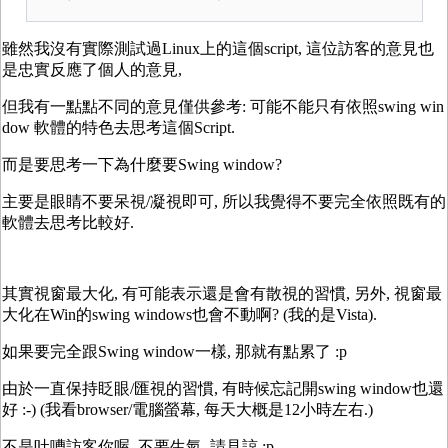
雖然我沒有實際測試過Linux上的這個script, 這位訪客的意見也
是忠實反應了個人的意見,
但我有一點點不同的意見僅供參考: 可能不能只有依照swing win
dow 軟體的特色去思考這個Script.
而是要思考一下為什麼要Swing window?
主要是眼睛不要呆視/凝視即可, 所以我覺得不要完全依照既有的
軟體去思考比較好.
其實視窗最大化, 有可能表示還是會有散視的習慣, 另外, 視窗最
大化在Win的swing windows也會不動啊? (我的是Vista).
如果要完全跟Swing window一樣, 那就有點累了 :p
由於一直保持眨眼/匯視的習慣, 有時候忘記開swing window也還
好 :-) (我看browser/電腦螢幕, 每天大概是12小時左右.)
不是吐嘈訪客你喔, 不要生氣, 請見諒 :p