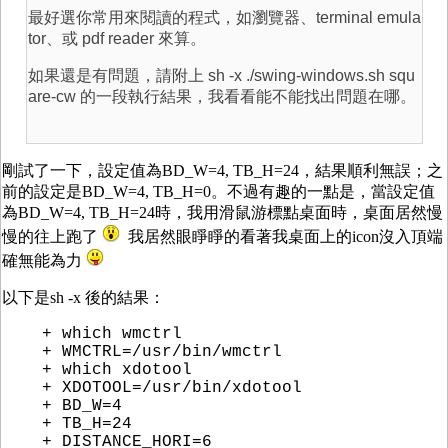
最好選你常用來閱讀的程式，如瀏覽器、terminal emula
tor、或 pdf reader 來算。
如果還是有問題，請附上 sh -x ./swing-windows.sh squ
are-cw 的一段執行結果，我看看能不能找出問題在哪。
剛試了一下，設定值為BD_W=4, TB_H=24，結果順利無誤；之
前的設定是BD_W=4, TB_H=0。不過有趣的一點是，當設定值
為BD_W=4, TB_H=24時，我用滑鼠游標點桌面時，桌面居然慢
慢的往上跑了
我居然眼睜睜的看著我桌面上的icon沒入頂端
確無能為力
以下是sh -x 後的結果：
+ which wmctrl
+ WMCTRL=/usr/bin/wmctrl
+ which xdotool
+ XDOTOOL=/usr/bin/xdotool
+ BD_W=4
+ TB_H=24
+ DISTANCE_HORI=6