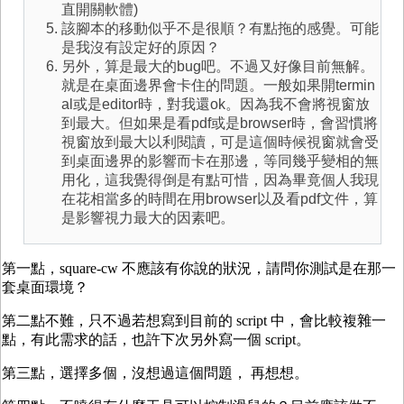
直開關軟體)
該腳本的移動似乎不是很順？有點拖的感覺。可能
是我沒有設定好的原因？
另外，算是最大的bug吧。不過又好像目前無解。
就是在桌面邊界會卡住的問題。一般如果開termin
al或是editor時，對我還ok。因為我不會將視窗放
到最大。但如果是看pdf或是browser時，會習慣將
視窗放到最大以利閱讀，可是這個時候視窗就會受
到桌面邊界的影響而卡在那邊，等同幾乎變相的無
用化，這我覺得倒是有點可惜，因為畢竟個人我現
在花相當多的時間在用browser以及看pdf文件，算
是影響視力最大的因素吧。
第一點，square-cw 不應該有你說的狀況，請問你測試是在那一
套桌面環境？
第二點不難，只不過若想寫到目前的 script 中，會比較複雜一
點，有此需求的話，也許下次另外寫一個 script。
第三點，選擇多個，沒想過這個問題， 再想想。