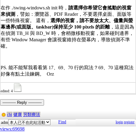
在作 ./swing-windows.sh init 時，
請選擇你希望它會搖動的視窗
來偵測
，譬如：瀏覽器、PDF Reader，不要選擇桌面、面版等
一些特殊視窗。 還有，
選擇的視窗，請不要放太大、儘量與螢
幕邊界(或面版、taskbar)保持至少 100 pixels 的
距離
，這是因為
在偵測 TB_H 與 BD_W 時，會稍微移動視窗，如果碰到邊界，
有些 Window Manager 會讓視窗維持在螢幕內，導致偵測不準
確。
PS. 能不能幫我看看第 17、69、70 行的寫法？69、70 這種寫法
好像有點土法鍊鋼。 Orz
edited: 4
----------- Reply -----------
cht
健康
另類療法
Find
login
register
adm
views:69698