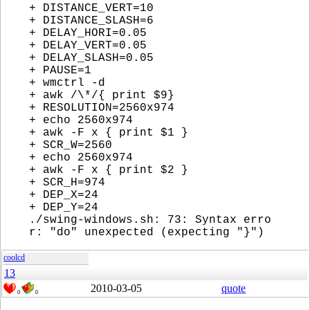
+ DISTANCE_VERT=10
+ DISTANCE_SLASH=6
+ DELAY_HORI=0.05
+ DELAY_VERT=0.05
+ DELAY_SLASH=0.05
+ PAUSE=1
+ wmctrl -d
+ awk /\*/{ print $9}
+ RESOLUTION=2560x974
+ echo 2560x974
+ awk -F x { print $1 }
+ SCR_W=2560
+ echo 2560x974
+ awk -F x { print $2 }
+ SCR_H=974
+ DEP_X=24
+ DEP_Y=24
./swing-windows.sh: 73: Syntax erro
r: "do" unexpected (expecting "}")
coolcd
13
2010-03-05
quote
0
0