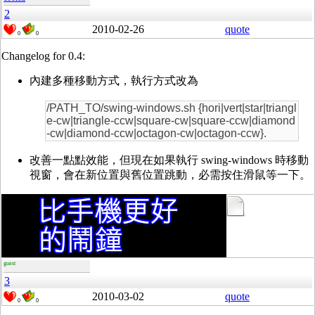
2
2010-02-26
quote
0
0
Changelog for 0.4:
內建多種移動方式，執行方式改為
/PATH_TO/swing-windows.sh {hori|vert|star|triangl
e-cw|triangle-ccw|square-cw|square-ccw|diamond
-cw|diamond-ccw|octagon-cw|octagon-ccw}.
改善一點點效能，但現在如果執行 swing-windows 時移動
視窗，會在新位置與舊位置跳動，必需按住滑鼠等一下。
guest
3
2010-03-02
quote
0
0