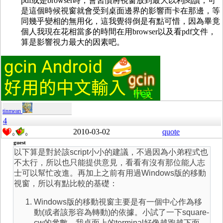
pdf或是browser時，會習慣將視窗放到最大以利閱讀，可
是這個時候視窗就會受到桌面邊界的影響而卡在那邊，等
同幾乎變相的無用化，這我覺得倒是有點可惜，因為畢竟
個人我現在花相當多的時間在用browser以及看pdf文件，
算是影響視力最大的因素吧。
tinmean
4
2010-03-02
quote
0
0
guest
以下算是對於該script小小的建議，不過因為小弟程式也
不太行，所以也只能提供意見，看看有沒有那位能人志
士可以幫忙改進。再加上之前有用過Windows版的移動
視窗，所以有點比較的基礎：
Windows版的移動視窗主要是有一個中心作為移
動(或者該形容為轉動)的依據。小試了一下square-
cw的參數，我桌面上的terminal好像越跑越下面，