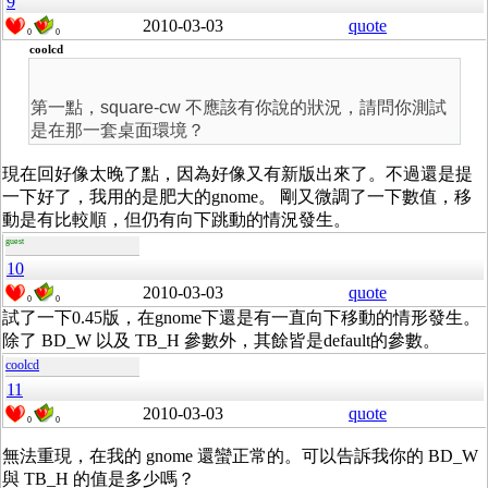
9
2010-03-03
quote
0
0
coolcd
第一點，square-cw 不應該有你說的狀況，請問你測試
是在那一套桌面環境？
現在回好像太晚了點，因為好像又有新版出來了。不過還是提
一下好了，我用的是肥大的gnome。 剛又微調了一下數值，移
動是有比較順，但仍有向下跳動的情況發生。
guest
10
2010-03-03
quote
0
0
試了一下0.45版，在gnome下還是有一直向下移動的情形發生。
除了 BD_W 以及 TB_H 參數外，其餘皆是default的參數。
coolcd
11
2010-03-03
quote
0
0
無法重現，在我的 gnome 還蠻正常的。可以告訴我你的 BD_W
與 TB_H 的值是多少嗎？