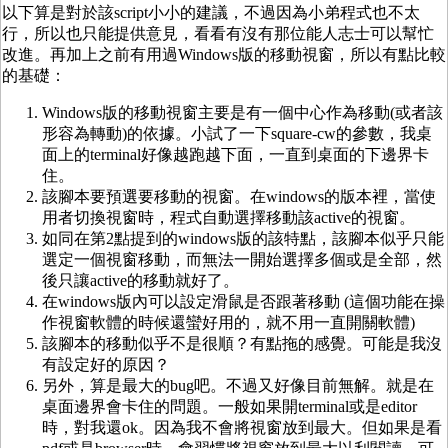
以下算是對於該script小小的建議，不過因為小弟程式也不太
行，所以也只能提供意見，看看有沒有那位能人志士可以幫忙
改進。再加上之前有用過Windows版的移動視窗，所以有點比較
的基礎：
Windows版的移動視窗主要是有一個中心作為移動(或者該
形容為轉動)的依據。小試了一下square-cw的參數，我桌
面上的terminal好像越跑越下面，一直到桌面的下邊界卡
住。
該腳本要預選要移動的視窗。在windows的版本裡，當使
用者切換視窗時，程式自動選擇移動該active的視窗。
如同在第2點提到的windows版的該特點，該腳本似乎只能
選定一個視窗移動，而無法一開始選擇多個或是全部，然
後只讓active的移動就好了。
在windows版內可以設定滑鼠是否跟著移動 (這個功能在操
作視窗軟體的時候還蠻好用的，就不用一直開關軟體)
該腳本的移動似乎不是很順？有點拖的感覺。可能是我沒
有設定好的原因？
另外，算是最大的bug吧。不過又好像目前無解。就是在
桌面邊界會卡住的問題。一般如果開terminal或是editor
時，對我還ok。因為我不會將視窗放到最大。但如果是看