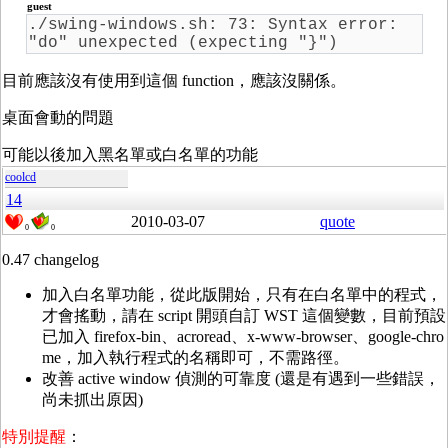
guest
./swing-windows.sh: 73: Syntax error:
"do" unexpected (expecting "}")
目前應該沒有使用到這個 function，應該沒關係。
桌面會動的問題
可能以後加入黑名單或白名單的功能
coolcd
14
2010-03-07
quote
0
0
0.47 changelog
加入白名單功能，從此版開始，只有在白名單中的程式，
才會搖動，請在 script 開頭自訂 WST 這個變數，目前預設
已加入 firefox-bin、acroread、x-www-browser、google-chro
me，加入執行程式的名稱即可，不需路徑。
改善 active window 偵測的可靠度 (還是有遇到一些錯誤，
尚未抓出原因)
特別提醒
：