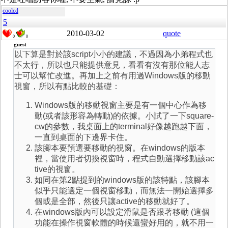
coolcd
5
2010-03-02
quote
0
0
guest
以下算是對於該script小小的建議，不過因為小弟程式也
不太行，所以也只能提供意見，看看有沒有那位能人志
士可以幫忙改進。再加上之前有用過Windows版的移動
視窗，所以有點比較的基礎：
Windows版的移動視窗主要是有一個中心作為移
動(或者該形容為轉動)的依據。小試了一下square-
cw的參數，我桌面上的terminal好像越跑越下面，
一直到桌面的下邊界卡住。
該腳本要預選要移動的視窗。在windows的版本
裡，當使用者切換視窗時，程式自動選擇移動該ac
tive的視窗。
如同在第2點提到的windows版的該特點，該腳本
似乎只能選定一個視窗移動，而無法一開始選擇多
個或是全部，然後只讓active的移動就好了。
在windows版內可以設定滑鼠是否跟著移動 (這個
功能在操作視窗軟體的時候還蠻好用的，就不用一