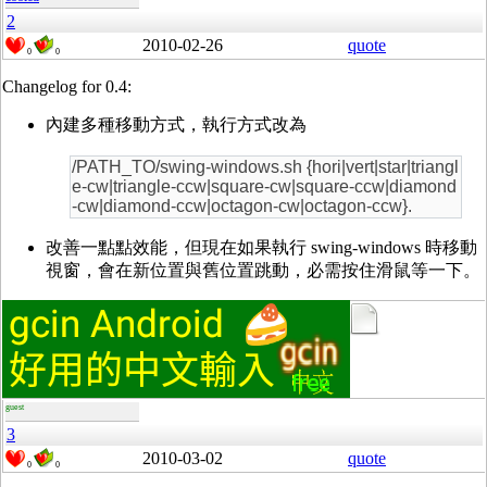
2
2010-02-26
quote
0
0
Changelog for 0.4:
內建多種移動方式，執行方式改為
/PATH_TO/swing-windows.sh {hori|vert|star|triangl
e-cw|triangle-ccw|square-cw|square-ccw|diamond
-cw|diamond-ccw|octagon-cw|octagon-ccw}.
改善一點點效能，但現在如果執行 swing-windows 時移動
視窗，會在新位置與舊位置跳動，必需按住滑鼠等一下。
guest
3
2010-03-02
quote
0
0