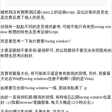
雖然我沒有實際測試過Linux上的這個script, 這位訪客的意見也
是忠實反應了個人的意見,
但我有一點點不同的意見僅供參考: 可能不能只有依照swing win
dow 軟體的特色去思考這個Script.
而是要思考一下為什麼要Swing window?
主要是眼睛不要呆視/凝視即可, 所以我覺得不要完全依照既有的
軟體去思考比較好.
其實視窗最大化, 有可能表示還是會有散視的習慣, 另外, 視窗最
大化在Win的swing windows也會不動啊? (我的是Vista).
如果要完全跟Swing window一樣, 那就有點累了 :p
由於一直保持眨眼/匯視的習慣, 有時候忘記開swing window也還
好 :-) (我看browser/電腦螢幕, 每天大概是12小時左右.)
不是吐嘈訪客你喔, 不要生氣, 請見諒 :p