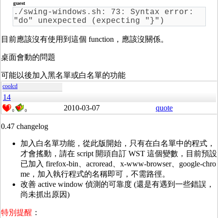
guest
./swing-windows.sh: 73: Syntax error:
"do" unexpected (expecting "}")
目前應該沒有使用到這個 function，應該沒關係。
桌面會動的問題
可能以後加入黑名單或白名單的功能
coolcd
14
2010-03-07
quote
0
0
0.47 changelog
加入白名單功能，從此版開始，只有在白名單中的程式，
才會搖動，請在 script 開頭自訂 WST 這個變數，目前預設
已加入 firefox-bin、acroread、x-www-browser、google-chro
me，加入執行程式的名稱即可，不需路徑。
改善 active window 偵測的可靠度 (還是有遇到一些錯誤，
尚未抓出原因)
特別提醒
：