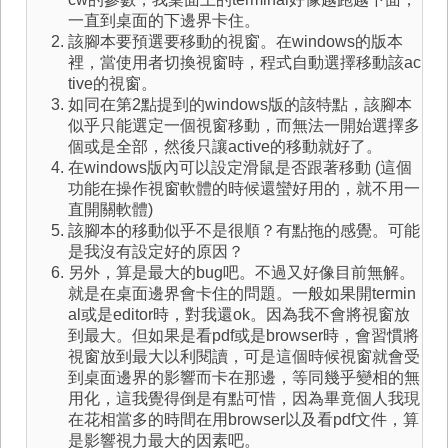
一直到桌面的下邊界卡住。
該腳本要預選要移動的視窗。在windows的版本
裡，當使用者切換視窗時，程式自動選擇移動該ac
tive的視窗。
如同在第2點提到的windows版的該特點，該腳本
似乎只能選定一個視窗移動，而無法一開始選擇多
個或是全部，然後只讓active的移動就好了。
在windows版內可以設定滑鼠是否跟著移動 (這個
功能在操作視窗軟體的時候還蠻好用的，就不用一
直開關軟體)
該腳本的移動似乎不是很順？有點拖的感覺。可能
是我沒有設定好的原因？
另外，算是最大的bug吧。不過又好像目前無解。
就是在桌面邊界會卡住的問題。一般如果開termin
al或是editor時，對我還ok。因為我不會將視窗放
到最大。但如果是看pdf或是browser時，會習慣將
視窗放到最大以利閱讀，可是這個時候視窗就會受
到桌面邊界的影響而卡在那邊，等同幾乎變相的無
用化，這我覺得倒是有點可惜，因為畢竟個人我現
在花相當多的時間在用browser以及看pdf文件，算
是影響視力最大的因素吧。