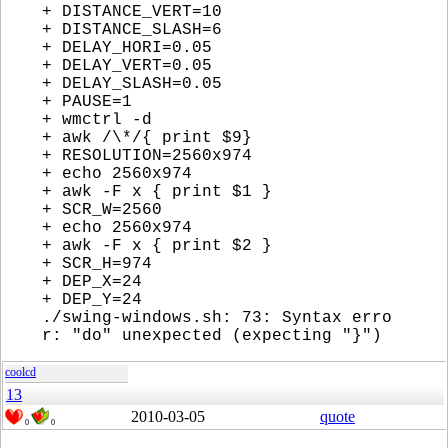
+ DISTANCE_VERT=10
+ DISTANCE_SLASH=6
+ DELAY_HORI=0.05
+ DELAY_VERT=0.05
+ DELAY_SLASH=0.05
+ PAUSE=1
+ wmctrl -d
+ awk /\*/{ print $9}
+ RESOLUTION=2560x974
+ echo 2560x974
+ awk -F x { print $1 }
+ SCR_W=2560
+ echo 2560x974
+ awk -F x { print $2 }
+ SCR_H=974
+ DEP_X=24
+ DEP_Y=24
./swing-windows.sh: 73: Syntax erro
r: "do" unexpected (expecting "}")
coolcd
13
2010-03-05
quote
0
0