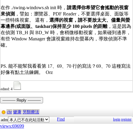
在作 ./swing-windows.sh init 時，
請選擇你希望它會搖動的視窗
來偵測
，譬如：瀏覽器、PDF Reader，不要選擇桌面、面版等
一些特殊視窗。 還有，
選擇的視窗，請不要放太大、儘量與螢
幕邊界(或面版、taskbar)保持至少 100 pixels 的
距離
，這是因為
在偵測 TB_H 與 BD_W 時，會稍微移動視窗，如果碰到邊界，
有些 Window Manager 會讓視窗維持在螢幕內，導致偵測不準
確。
PS. 能不能幫我看看第 17、69、70 行的寫法？69、70 這種寫法
好像有點土法鍊鋼。 Orz
edited: 4
----------- Reply -----------
cht
健康
另類療法
Find
login
register
adm
views:69699