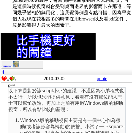
pdf或是browser時，會習慣將視窗放到最大以利閱讀，可
是這個時候視窗就會受到桌面邊界的影響而卡在那邊，等
同幾乎變相的無用化，這我覺得倒是有點可惜，因為畢竟
個人我現在花相當多的時間在用browser以及看pdf文件，
算是影響視力最大的因素吧。
tinmean
4
2010-03-02
quote
0
0
guest
以下算是對於該script小小的建議，不過因為小弟程式也
不太行，所以也只能提供意見，看看有沒有那位能人志
士可以幫忙改進。再加上之前有用過Windows版的移動
視窗，所以有點比較的基礎：
Windows版的移動視窗主要是有一個中心作為移
動(或者該形容為轉動)的依據。小試了一下square-
cw的參數，我桌面上的terminal好像越跑越下面，