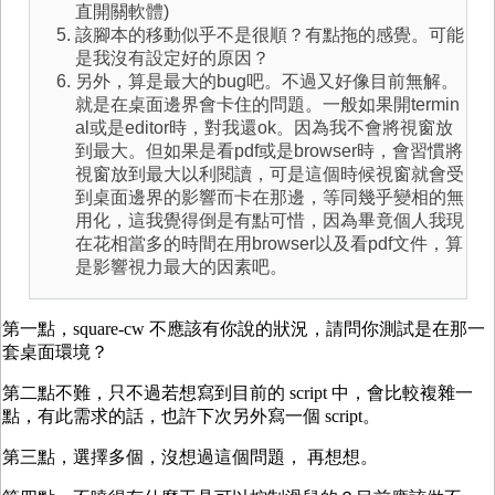
直開關軟體)
該腳本的移動似乎不是很順？有點拖的感覺。可能
是我沒有設定好的原因？
另外，算是最大的bug吧。不過又好像目前無解。
就是在桌面邊界會卡住的問題。一般如果開termin
al或是editor時，對我還ok。因為我不會將視窗放
到最大。但如果是看pdf或是browser時，會習慣將
視窗放到最大以利閱讀，可是這個時候視窗就會受
到桌面邊界的影響而卡在那邊，等同幾乎變相的無
用化，這我覺得倒是有點可惜，因為畢竟個人我現
在花相當多的時間在用browser以及看pdf文件，算
是影響視力最大的因素吧。
第一點，square-cw 不應該有你說的狀況，請問你測試是在那一
套桌面環境？
第二點不難，只不過若想寫到目前的 script 中，會比較複雜一
點，有此需求的話，也許下次另外寫一個 script。
第三點，選擇多個，沒想過這個問題， 再想想。