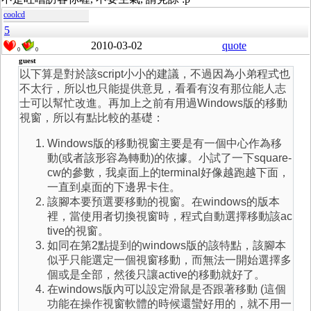
coolcd
5
2010-03-02
quote
0
0
guest
以下算是對於該script小小的建議，不過因為小弟程式也
不太行，所以也只能提供意見，看看有沒有那位能人志
士可以幫忙改進。再加上之前有用過Windows版的移動
視窗，所以有點比較的基礎：
Windows版的移動視窗主要是有一個中心作為移
動(或者該形容為轉動)的依據。小試了一下square-
cw的參數，我桌面上的terminal好像越跑越下面，
一直到桌面的下邊界卡住。
該腳本要預選要移動的視窗。在windows的版本
裡，當使用者切換視窗時，程式自動選擇移動該ac
tive的視窗。
如同在第2點提到的windows版的該特點，該腳本
似乎只能選定一個視窗移動，而無法一開始選擇多
個或是全部，然後只讓active的移動就好了。
在windows版內可以設定滑鼠是否跟著移動 (這個
功能在操作視窗軟體的時候還蠻好用的，就不用一