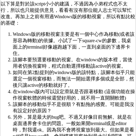
以下算是對於該script小小的建議，不過因為小弟程式也不太
行，所以也只能提供意見，看看有沒有那位能人志士可以幫忙
改進。再加上之前有用過Windows版的移動視窗，所以有點比較
的基礎：
Windows版的移動視窗主要是有一個中心作為移動(或者該
形容為轉動)的依據。小試了一下square-cw的參數，我桌
面上的terminal好像越跑越下面，一直到桌面的下邊界卡
住。
該腳本要預選要移動的視窗。在windows的版本裡，當使
用者切換視窗時，程式自動選擇移動該active的視窗。
如同在第2點提到的windows版的該特點，該腳本似乎只能
選定一個視窗移動，而無法一開始選擇多個或是全部，然
後只讓active的移動就好了。
在windows版內可以設定滑鼠是否跟著移動 (這個功能在操
作視窗軟體的時候還蠻好用的，就不用一直開關軟體)
該腳本的移動似乎不是很順？有點拖的感覺。可能是我沒
有設定好的原因？
另外，算是最大的bug吧。不過又好像目前無解。就是在
桌面邊界會卡住的問題。一般如果開terminal或是editor
時，對我還ok。因為我不會將視窗放到最大。但如果是看