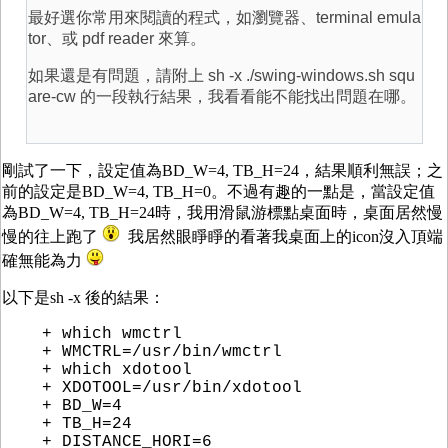
最好選你常用來閱讀的程式，如瀏覽器、terminal emula
tor、或 pdf reader 來算。
如果還是有問題，請附上 sh -x ./swing-windows.sh squ
are-cw 的一段執行結果，我看看能不能找出問題在哪。
剛試了一下，設定值為BD_W=4, TB_H=24，結果順利無誤；之
前的設定是BD_W=4, TB_H=0。不過有趣的一點是，當設定值
為BD_W=4, TB_H=24時，我用滑鼠游標點桌面時，桌面居然慢
慢的往上跑了
我居然眼睜睜的看著我桌面上的icon沒入頂端
確無能為力
以下是sh -x 後的結果：
+ which wmctrl
+ WMCTRL=/usr/bin/wmctrl
+ which xdotool
+ XDOTOOL=/usr/bin/xdotool
+ BD_W=4
+ TB_H=24
+ DISTANCE_HORI=6