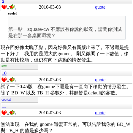
9
2010-03-03
quote
0
0
coolcd
第一點，square-cw 不應該有你說的狀況，請問你測試
是在那一套桌面環境？
現在回好像太晚了點，因為好像又有新版出來了。不過還是提
一下好了，我用的是肥大的gnome。 剛又微調了一下數值，移
動是有比較順，但仍有向下跳動的情況發生。
guest
10
2010-03-03
quote
0
0
試了一下0.45版，在gnome下還是有一直向下移動的情形發生。
除了 BD_W 以及 TB_H 參數外，其餘皆是default的參數。
coolcd
11
2010-03-03
quote
0
0
無法重現，在我的 gnome 還蠻正常的。可以告訴我你的 BD_W
與 TB_H 的值是多少嗎？